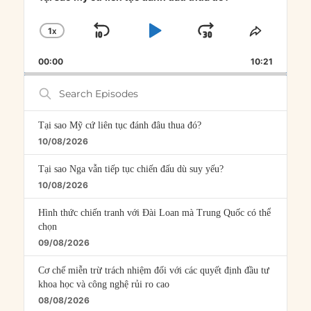
1
X
SKIP
PLAY
JUMP
CHANGE
SHARE
PLAYBACK
THIS
BACKWARD
PAUSE
FORWARD
00:00
RATE
10:21
EPISOD
Search
Episodes
Tại sao Mỹ cứ liên tục đánh đâu thua đó?
10/08/2026
Tại sao Nga vẫn tiếp tục chiến đấu dù suy yếu?
10/08/2026
Hình thức chiến tranh với Đài Loan mà Trung Quốc có thể
chọn
09/08/2026
Cơ chế miễn trừ trách nhiệm đối với các quyết định đầu tư
khoa học và công nghệ rủi ro cao
08/08/2026