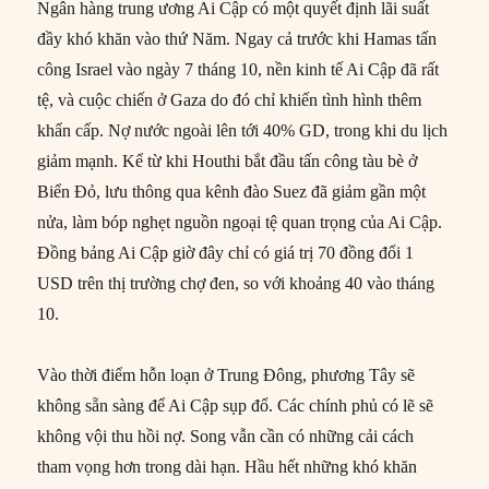
Ngân hàng trung ương Ai Cập có một quyết định lãi suất
đầy khó khăn vào thứ Năm. Ngay cả trước khi Hamas tấn
công Israel vào ngày 7 tháng 10, nền kinh tế Ai Cập đã rất
tệ, và cuộc chiến ở Gaza do đó chỉ khiến tình hình thêm
khẩn cấp. Nợ nước ngoài lên tới 40% GD, trong khi du lịch
giảm mạnh. Kể từ khi Houthi bắt đầu tấn công tàu bè ở
Biển Đỏ, lưu thông qua kênh đào Suez đã giảm gần một
nửa, làm bóp nghẹt nguồn ngoại tệ quan trọng của Ai Cập.
Đồng bảng Ai Cập giờ đây chỉ có giá trị 70 đồng đổi 1
USD trên thị trường chợ đen, so với khoảng 40 vào tháng
10.
Vào thời điểm hỗn loạn ở Trung Đông, phương Tây sẽ
không sẵn sàng để Ai Cập sụp đổ. Các chính phủ có lẽ sẽ
không vội thu hồi nợ. Song vẫn cần có những cải cách
tham vọng hơn trong dài hạn. Hầu hết những khó khăn