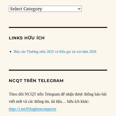
Tìm
bài
theo
chủ
đề
LINKS HỮU ÍCH
Báo cáo Thường niên 2025 và Kêu gọi tài trợ năm 2026
NCQT TRÊN TELEGRAM
Theo dõi NCQT trên Telegram để nhận được thông báo bài
viết mới và các thông tin, tài liệu… hữu ích khác:
https://t.me/DAnghiencuuquocte