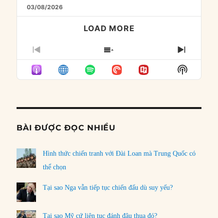
03/08/2026
LOAD MORE
PREVIOUS
SHOW
NEXT
EPISODE
EPISODES
EPISO
Show
LIST
Podcast
Informat
BÀI ĐƯỢC ĐỌC NHIỀU
Hình thức chiến tranh với Đài Loan mà Trung Quốc có
thể chọn
Tại sao Nga vẫn tiếp tục chiến đấu dù suy yếu?
Tại sao Mỹ cứ liên tục đánh đâu thua đó?