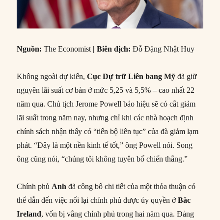
Nguồn:
The Economist
|
Biên dịch:
Đỗ Đặng Nhật Huy
Không ngoài dự kiến,
Cục Dự trữ Liên bang
Mỹ
đã giữ
nguyên lãi suất cơ bản ở mức 5,25 và 5,5% – cao nhất 22
năm qua. Chủ tịch Jerome Powell báo hiệu sẽ có cắt giảm
lãi suất trong năm nay, nhưng chỉ khi các nhà hoạch định
chính sách nhận thấy có “tiến bộ liên tục” của đà giảm lạm
phát. “Đây là một nền kinh tế tốt,” ông Powell nói. Song
ông cũng nói, “chúng tôi không tuyên bố chiến thắng.”
Chính phủ
Anh
đã công bố chi tiết của một thỏa thuận có
thể dẫn đến việc nối lại chính phủ được ủy quyền ở
Bắc
Ireland
, vốn bị vắng chính phủ trong hai năm qua. Đảng