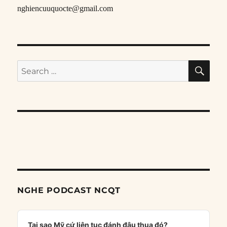
nghiencuuquocte@gmail.com
SE
Search
for:
NGHE PODCAST NCQT
Audio
Player
Tại sao Mỹ cứ liên tục đánh đâu thua đó?