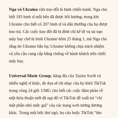
Nga và Ukraina
vừa trao đổi tù binh chiến tranh. Nga cho
biết 195 binh sĩ mỗi bên đã được hồi hương; trong khi
Ukraine cho biết có 207 binh sĩ và dân thường của họ được
trao trả. Các cuộc trao đổi đã bị đình chỉ kể từ vụ tai nạn
máy bay chở tù binh Ukraine hôm 25 tháng 1, mà Nga cho
rằng do Ukraine bắn hạ; Ukraine không chịu trách nhiệm
và yêu cầu cung cấp bằng chứng về hành khách trên chiếc
máy bay.
Universal Music Group
, hãng đĩa của Taylor Swift và
nhiều nghệ sĩ khác, đe dọa sẽ rút nhạc của họ khỏi TikTok
trong vòng 24 giờ. UMG cho biết các cuộc đàm phán về
một thỏa thuận mới đã sụp đổ vì TikTok đề xuất trả “chỉ
một phần nhỏ mức giá” của các trang web tương đương
khác. Trong một bức thư ngỏ, họ cáo buộc TikTok “tìm