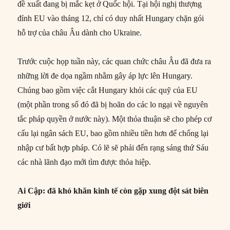
đề xuất đang bị mắc kẹt ở Quốc hội. Tại hội nghị thượng
đỉnh EU vào tháng 12, chỉ có duy nhất Hungary chặn gói
hỗ trợ của châu Âu dành cho Ukraine.
Trước cuộc họp tuần này, các quan chức châu Âu đã đưa ra
những lời đe dọa ngầm nhằm gây áp lực lên Hungary.
Chúng bao gồm việc cắt Hungary khỏi các quỹ của EU
(một phần trong số đó đã bị hoãn do các lo ngại về nguyên
tắc pháp quyền ở nước này). Một thỏa thuận sẽ cho phép cơ
cấu lại ngân sách EU, bao gồm nhiều tiền hơn để chống lại
nhập cư bất hợp pháp. Có lẽ sẽ phải đến rạng sáng thứ Sáu
các nhà lãnh đạo mới tìm được thỏa hiệp.
Ai Cập: đã khó khăn kinh tế còn gặp xung đột sát biên
giới