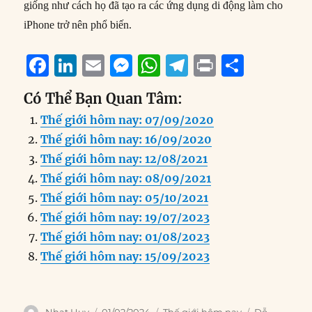
giống như cách họ đã tạo ra các ứng dụng di động làm cho
iPhone trở nên phổ biến.
F
Li
E
M
W
T
P
S
a
n
m
e
h
el
ri
h
Có Thể Bạn Quan Tâm:
c
k
ai
ss
at
e
n
a
Thế giới hôm nay: 07/09/2020
e
e
l
e
s
g
t
re
Thế giới hôm nay: 16/09/2020
b
d
n
A
r
Thế giới hôm nay: 12/08/2021
o
I
g
p
a
Thế giới hôm nay: 08/09/2021
o
n
er
p
m
Thế giới hôm nay: 05/10/2021
k
Thế giới hôm nay: 19/07/2023
Thế giới hôm nay: 01/08/2023
Thế giới hôm nay: 15/09/2023
Author
Posted
Categories
Tags
Nhat Huy
01/02/2024
Thế giới hôm nay
Đỗ