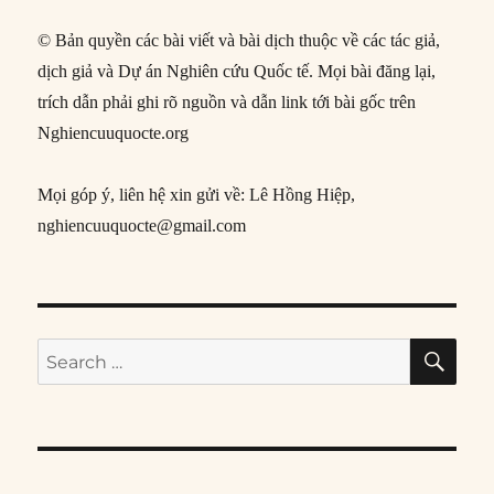
© Bản quyền các bài viết và bài dịch thuộc về các tác giả,
dịch giả và Dự án Nghiên cứu Quốc tế. Mọi bài đăng lại,
trích dẫn phải ghi rõ nguồn và dẫn link tới bài gốc trên
Nghiencuuquocte.org
Mọi góp ý, liên hệ xin gửi về: Lê Hồng Hiệp,
nghiencuuquocte@gmail.com
SE
Search
for: