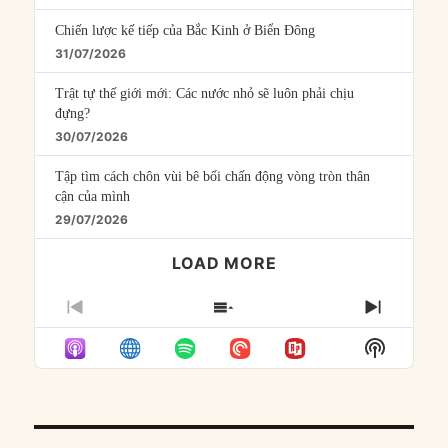
Chiến lược kế tiếp của Bắc Kinh ở Biển Đông
31/07/2026
Trật tự thế giới mới: Các nước nhỏ sẽ luôn phải chịu
đựng?
30/07/2026
Tập tìm cách chôn vùi bê bối chấn động vòng tròn thân
cận của mình
29/07/2026
LOAD MORE
PREVIOUS
SHOW
NEXT
EPISODE
EPISODES
EPISO
Show
LIST
Podcast
Informat