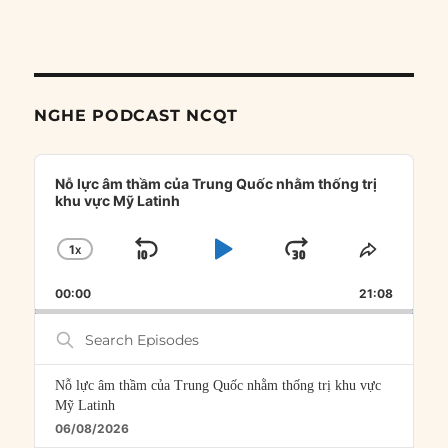
NGHE PODCAST NCQT
Audio
Player
Nỗ lực âm thầm của Trung Quốc nhằm thống trị
khu vực Mỹ Latinh
1
X
SKIP
PLAY
JUMP
CHANGE
SHARE
PLAYBACK
THIS
BACKWARD
PAUSE
FORWARD
00:00
RATE
21:08
EPISOD
Search
Episodes
Nỗ lực âm thầm của Trung Quốc nhằm thống trị khu vực
Mỹ Latinh
06/08/2026