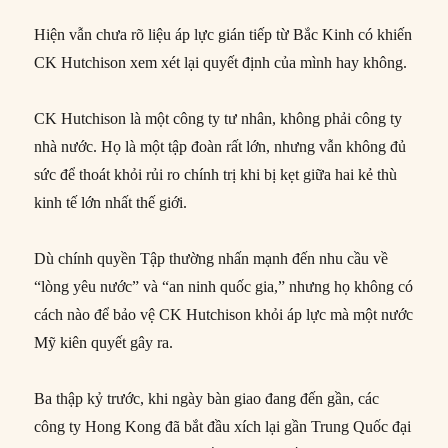
Hiện vẫn chưa rõ liệu áp lực gián tiếp từ Bắc Kinh có khiến
CK Hutchison xem xét lại quyết định của mình hay không.
CK Hutchison là một công ty tư nhân, không phải công ty
nhà nước. Họ là một tập đoàn rất lớn, nhưng vẫn không đủ
sức để thoát khỏi rủi ro chính trị khi bị kẹt giữa hai kẻ thù
kinh tế lớn nhất thế giới.
Dù chính quyền Tập thường nhấn mạnh đến nhu cầu về
“lòng yêu nước” và “an ninh quốc gia,” nhưng họ không có
cách nào để bảo vệ CK Hutchison khỏi áp lực mà một nước
Mỹ kiên quyết gây ra.
Ba thập kỷ trước, khi ngày bàn giao đang đến gần, các
công ty Hong Kong đã bắt đầu xích lại gần Trung Quốc đại