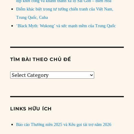
dịp khởi công và khánh thành xa lộ Sài Gòn – Biên Hòa
Điểm khác biệt trong tư tưởng chiến tranh của Việt Nam,
Trung Quốc, Cuba
‘Black Myth: Wukong’ và sức mạnh mềm của Trung Quốc
TÌM BÀI THEO CHỦ ĐỀ
Tìm
bài
theo
chủ
đề
LINKS HỮU ÍCH
Báo cáo Thường niên 2025 và Kêu gọi tài trợ năm 2026