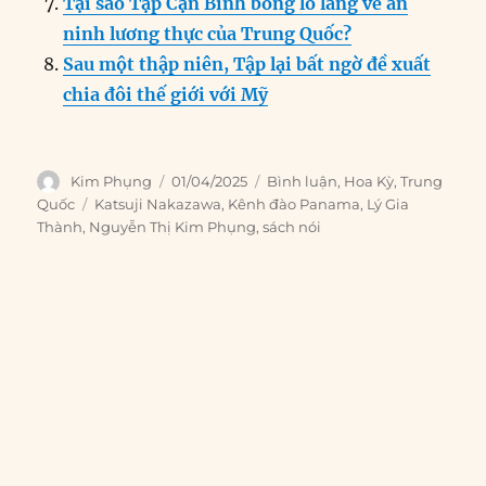
Tại sao Tập Cận Bình bỗng lo lắng về an
ninh lương thực của Trung Quốc?
Sau một thập niên, Tập lại bất ngờ đề xuất
chia đôi thế giới với Mỹ
Author
Posted
Categories
Kim Phụng
01/04/2025
Bình luận
,
Hoa Kỳ
,
Trung
on
Tags
Quốc
Katsuji Nakazawa
,
Kênh đào Panama
,
Lý Gia
Thành
,
Nguyễn Thị Kim Phụng
,
sách nói