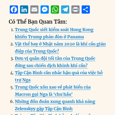
F
Li
E
M
W
T
P
S
a
n
m
e
h
el
ri
h
Có Thể Bạn Quan Tâm:
c
k
ai
ss
at
e
n
a
Trung Quốc siết kiểm soát Hong Kong
e
e
l
e
s
g
t
re
khiến Trump phản đòn ở Panama
b
d
n
A
r
Vật thể bay ở Nhật năm 2020 là khí cầu gián
o
I
g
p
a
điệp của Trung Quốc?
o
n
er
p
m
Đơn vị quân đội tối tân của Trung Quốc
k
đứng sau chiến dịch khinh khí cầu?
Tập Cận Bình cân nhắc hậu quả của việc hỗ
trợ Nga
Trung Quốc xôn xao về phát biểu của
Macron gọi Nga là ‘chư hầu’
Những đồn đoán xung quanh khả năng
Zelenskyy gặp Tập Cận Bình