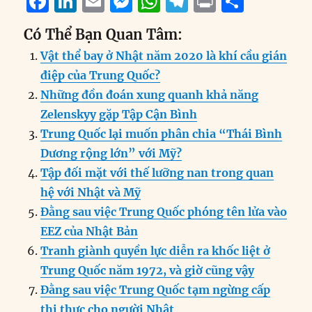
F
Li
E
M
W
T
P
S
a
n
m
e
h
el
ri
h
Có Thể Bạn Quan Tâm:
c
k
ai
ss
at
e
n
a
Vật thể bay ở Nhật năm 2020 là khí cầu gián
e
e
l
e
s
g
t
re
điệp của Trung Quốc?
b
d
n
A
r
Những đồn đoán xung quanh khả năng
o
I
g
p
a
Zelenskyy gặp Tập Cận Bình
o
n
er
p
m
Trung Quốc lại muốn phân chia “Thái Bình
k
Dương rộng lớn” với Mỹ?
Tập đối mặt với thế lưỡng nan trong quan
hệ với Nhật và Mỹ
Đằng sau việc Trung Quốc phóng tên lửa vào
EEZ của Nhật Bản
Tranh giành quyền lực diễn ra khốc liệt ở
Trung Quốc năm 1972, và giờ cũng vậy
Đằng sau việc Trung Quốc tạm ngừng cấp
thị thực cho người Nhật