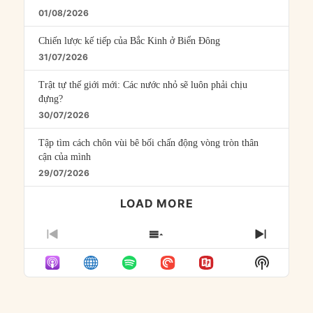
01/08/2026
Chiến lược kế tiếp của Bắc Kinh ở Biển Đông
31/07/2026
Trật tự thế giới mới: Các nước nhỏ sẽ luôn phải chịu
đựng?
30/07/2026
Tập tìm cách chôn vùi bê bối chấn động vòng tròn thân
cận của mình
29/07/2026
LOAD MORE
PREVIOUS
SHOW
NEXT
EPISODE
EPISODES
EPISO
Show
LIST
Podcast
Informat