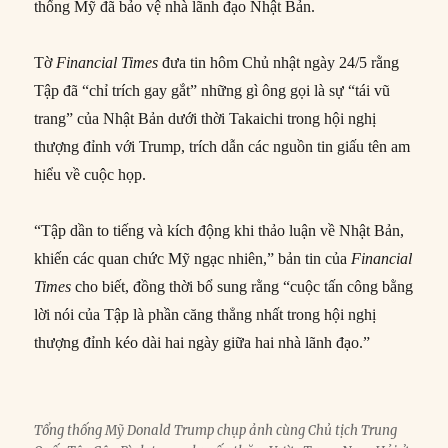
thống Mỹ đã bảo vệ nhà lãnh đạo Nhật Bản.
Tờ
Financial Times
đưa tin hôm Chủ nhật ngày 24/5 rằng
Tập đã “chỉ trích gay gắt” những gì ông gọi là sự “tái vũ
trang” của Nhật Bản dưới thời Takaichi trong hội nghị
thượng đỉnh với Trump, trích dẫn các nguồn tin giấu tên am
hiểu về cuộc họp.
“Tập dần to tiếng và kích động khi thảo luận về Nhật Bản,
khiến các quan chức Mỹ ngạc nhiên,” bản tin của
Financial
Times
cho biết, đồng thời bổ sung rằng “cuộc tấn công bằng
lời nói của Tập là phần căng thẳng nhất trong hội nghị
thượng đỉnh kéo dài hai ngày giữa hai nhà lãnh đạo.”
Tổng thống Mỹ Donald Trump chụp ảnh cùng Chủ tịch Trung