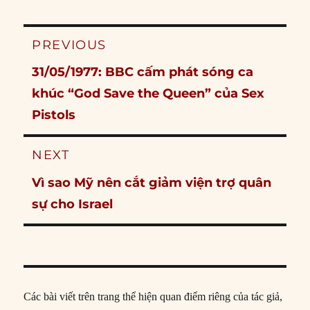
Post
PREVIOUS
navigation
Previous
31/05/1977: BBC cấm phát sóng ca
post:
khúc “God Save the Queen” của Sex
Pistols
NEXT
Next
Vì sao Mỹ nên cắt giảm viện trợ quân
post:
sự cho Israel
Các bài viết trên trang thể hiện quan điểm riêng của tác giả,