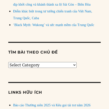
dịp khởi công và khánh thành xa lộ Sài Gòn – Biên Hòa
Điểm khác biệt trong tư tưởng chiến tranh của Việt Nam,
Trung Quốc, Cuba
‘Black Myth: Wukong’ và sức mạnh mềm của Trung Quốc
TÌM BÀI THEO CHỦ ĐỀ
Tìm
bài
theo
chủ
đề
LINKS HỮU ÍCH
Báo cáo Thường niên 2025 và Kêu gọi tài trợ năm 2026