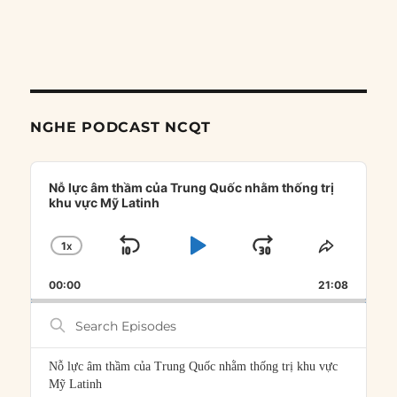
NGHE PODCAST NCQT
Audio
Player
Nỗ lực âm thầm của Trung Quốc nhằm thống trị
khu vực Mỹ Latinh
1
X
SKIP
PLAY
JUMP
CHANGE
SHARE
PLAYBACK
THIS
BACKWARD
PAUSE
FORWARD
00:00
RATE
21:08
EPISOD
Search
Episodes
Nỗ lực âm thầm của Trung Quốc nhằm thống trị khu vực
Mỹ Latinh