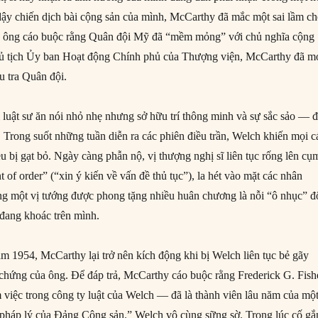
dậy chiến dịch bài cộng sản của mình, McCarthy đã mắc một sai lầm ch
 ông cáo buộc rằng Quân đội Mỹ đã “mềm mỏng” với chủ nghĩa cộng
Chủ tịch Ủy ban Hoạt động Chính phủ của Thượng viện, McCarthy đã m
ều tra Quân đội.
luật sư ăn nói nhỏ nhẹ nhưng sở hữu trí thông minh và sự sắc sảo — 
. Trong suốt những tuần diễn ra các phiên điều trần, Welch khiến mọi c
 bị gạt bỏ. Ngày càng phẫn nộ, vị thượng nghị sĩ liên tục rống lên cụ
nt of order” (“xin ý kiến về vấn đề thủ tục”), la hét vào mặt các nhân
ng một vị tướng được phong tặng nhiều huân chương là nỗi “ô nhục” đ
đang khoác trên mình.
m 1954, McCarthy lại trở nên kích động khi bị Welch liên tục bẻ gãy
 chứng của ông. Để đáp trả, McCarthy cáo buộc rằng Frederick G. Fish
 việc trong công ty luật của Welch — đã là thành viên lâu năm của một
 pháp lý của Đảng Cộng sản.” Welch vô cùng sững sờ. Trong lúc cố g