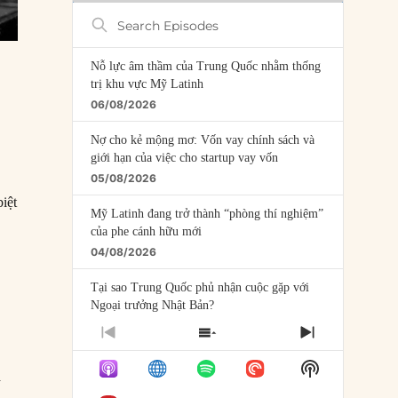
Search
Episodes
Nỗ lực âm thầm của Trung Quốc nhằm thống
trị khu vực Mỹ Latinh
06/08/2026
Nợ cho kẻ mộng mơ: Vốn vay chính sách và
giới hạn của việc cho startup vay vốn
05/08/2026
iệt
Mỹ Latinh đang trở thành “phòng thí nghiệm”
của phe cánh hữu mới
.
04/08/2026
Tại sao Trung Quốc phủ nhận cuộc gặp với
Ngoại trưởng Nhật Bản?
04/08/2026
PREVIOUS
SHOW
NEXT
EPISODE
EPISODES
EPISODE
Điểm mù chiến lược của Trump tại Thái Bình
Show
LIST
à
Dương
Podcast