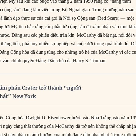
viện Mỹ sau khi cáo buộc vào tháng 2 năm 1950 rằng có “hàng trăm
à cộng sản” đang làm việc trong Bộ Ngoại giao. Trong những năm sau 
à lãnh đạo thực sự của cái gọi là Nỗi sợ Cộng sản (Red Scare) — một
 người Mỹ tin chắc rằng các phần tử cộng sản đã xâm nhập vào mọi khí
nước. Đằng sau các phiên điều trần kín, McCarthy đã bắt nạt, nói dối v
thăng tiến, phá hủy nhiều sự nghiệp và cuộc đời trong quá trình đó. D
 Đảng Cộng hòa đã dung túng cho những trò hề của McCarthy vì các c
m vào chính quyền Đảng Dân chủ của Harry S. Truman.
ẩm phán Crater trở thành “người
nhất” New York
viên Cộng hòa Dwight D. Eisenhower bước vào Nhà Trắng vào năm 19
h vi ngày càng thất thường của McCarthy đã trở nên không thể chấp nhậ
hị sĩ này nhận ra ảnh hưởng của mình đang dần phai nhạt. Trong một n