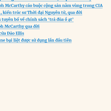
n
A
r
ph McCarthy cáo buộc cộng sản nằm vùng trong CIA
g
p
a
, kiến trúc sư Thời đại Nguyên tử, qua đời
er
p
m
 tuyên bố về chính sách ‘trả đũa ồ ạt’
ph McCarthy qua đời
cửa Đảo Ellis
ne bại liệt được sử dụng lần đầu tiên