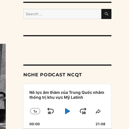
SEARCH
Search
for:
NGHE PODCAST NCQT
Audio
Player
Nỗ lực âm thầm của Trung Quốc nhằm
thống trị khu vực Mỹ Latinh
1
X
SKIP
PLAY
JUMP
CHANGE
SHARE
PLAYBACK
THIS
BACKWARD
PAUSE
FORWARD
00:00
RATE
21:08
EPISODE