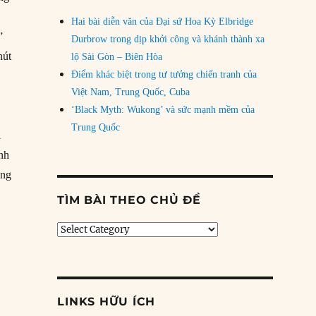
Hai bài diễn văn của Đại sứ Hoa Kỳ Elbridge
”
Durbrow trong dịp khởi công và khánh thành xa
hút
lộ Sài Gòn – Biên Hòa
Điểm khác biệt trong tư tưởng chiến tranh của
Việt Nam, Trung Quốc, Cuba
‘Black Myth: Wukong’ và sức mạnh mềm của
g
Trung Quốc
ị
inh
ông
TÌM BÀI THEO CHỦ ĐỀ
Tìm
bài
theo
chủ
đề
LINKS HỮU ÍCH