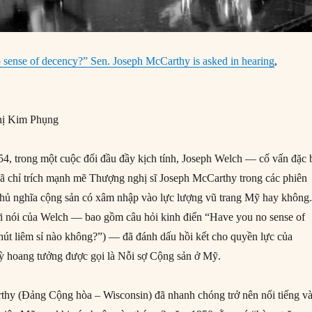
sense of decency?” Sen. Joseph McCarthy is asked in hearing
,
ị Kim Phụng
, trong một cuộc đối đầu đầy kịch tính, Joseph Welch — cố vấn đặc b
 chỉ trích mạnh mẽ Thượng nghị sĩ Joseph McCarthy trong các phiên
u chủ nghĩa cộng sản có xâm nhập vào lực lượng vũ trang Mỹ hay không
i nói của Welch — bao gồm câu hỏi kinh điển “Have you no sense of
út liêm sỉ nào không?”) — đã đánh dấu hồi kết cho quyền lực của
ỳ hoang tưởng được gọi là Nỗi sợ Cộng sản ở Mỹ.
thy (Đảng Cộng hòa – Wisconsin) đã nhanh chóng trở nên nổi tiếng v