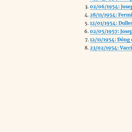
b
d
02/06/1954: Jose
o
I
28/11/1954: Fermi
o
n
12/01/1954: Dulles
k
02/05/1957: Jose
12/11/1954: Đóng 
23/02/1954: Vacci