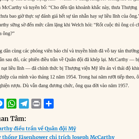
ìn McCarthy và tuyên bố: “Cho đến tận khoảnh khắc này, thưa Thượng
 chưa bao giờ thực sự đánh giá hết sự tàn nhẫn hay sự liều lĩnh của ông.
rthy sững sờ đến mức câm lặng khi Welch hỏi: “Rốt cuộc thì ông có c
ưa ông?”
 dân cùng các phóng viên báo chí và truyền hình đã vỗ tay tán thưởn
uần sau đó, các phiên điều trần về Quân đội đã khép lại. McCarthy — b
t nạt liều lĩnh — đã chính thức bị Thượng viện Mỹ lên án vì thái độ kh
nghiệp của mình vào tháng 12 năm 1954. Trong hai năm rưỡi tiếp theo, 
ghiện rượu. Dù vẫn đang đương chức, ông qua đời vào năm 1957.
M
W
T
P
S
m
e
h
el
ri
h
uan Tâm:
i
ss
at
e
n
a
rthy điều trần về Quân đội Mỹ
e
s
g
t
re
 thống Eisenhower chỉ trích Joseph McCarthy