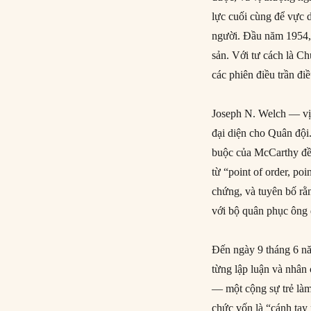
lực cuối cùng để vực 
người. Đầu năm 1954,
sản. Với tư cách là 
các phiên điều trần đi
Joseph N. Welch — vị 
đại diện cho Quân đội
buộc của McCarthy đều
từ “point of order, poi
chứng, và tuyên bố rằ
với bộ quân phục ông 
Đến ngày 9 tháng 6 nă
từng lập luận và nhân
— một cộng sự trẻ làm
chức vốn là “cánh tay