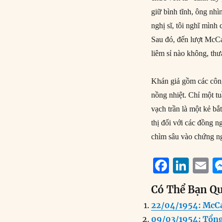
giữ bình tĩnh, ông nh
nghị sĩ, tôi nghĩ mình
Sau đó, đến lượt McCa
liêm sỉ nào không, th
Khán giả gồm các công
nồng nhiệt. Chỉ một t
vạch trần là một kẻ bắ
thị đối với các đồng 
chìm sâu vào chứng n
F
Li
E
a
n
Có Thể Bạn Q
c
k
a
22/04/1954: McCa
e
e
l
09/03/1954: Tổng