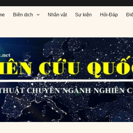
me
Biên dịch
Nhân vật
Sự kiện
Hỏi-Đáp
Đi