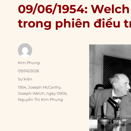
09/06/1954: Welch
trong phiên điều t
Author
Kim Phụng
Posted
09/06/2026
on
Categories
Sự kiện
Tags
1954
,
Joseph McCarthy
,
Joseph Welch
,
ngày 0906
,
Nguyễn Thị Kim Phụng