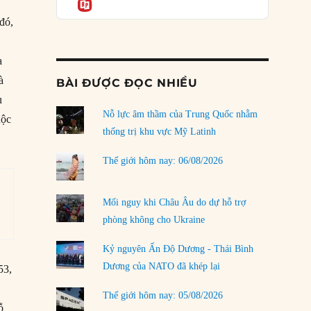
Informatio
03/08/2026
đó,
Đặt cược vào thất bại: Các quỹ đầu tư mạo
hiểm quốc gia và khía cạnh chính trị của vốn
rủi ro
a
02/08/2026
à
BÀI ĐƯỢC ĐỌC NHIỀU
ù
Làm thế nào để kết thúc Chiến tranh Iran?
Nỗ lực âm thầm của Trung Quốc nhằm
01/08/2026
uộc
thống trị khu vực Mỹ Latinh
Chiến lược kế tiếp của Bắc Kinh ở Biển Đông
31/07/2026
Thế giới hôm nay: 06/08/2026
Trật tự thế giới mới: Các nước nhỏ sẽ luôn
phải chịu đựng?
Mối nguy khi Châu Âu do dự hỗ trợ
30/07/2026
phòng không cho Ukraine
Tập tìm cách chôn vùi bê bối chấn động vòng
Kỷ nguyên Ấn Độ Dương - Thái Bình
tròn thân cận của mình
Dương của NATO đã khép lại
53,
29/07/2026
n
Thế giới hôm nay: 05/08/2026
LOAD MORE
ỗ