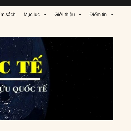
ểm sách
Mục lục
Giới thiệu
Điểm tin