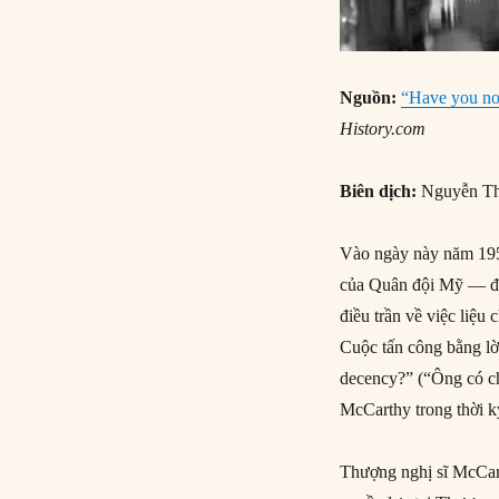
Nguồn:
“Have you no 
History.com
Biên dịch:
Nguyễn Th
Vào ngày này năm 1954
của Quân đội Mỹ — đã
điều trần về việc liệ
Cuộc tấn công bằng lờ
decency?” (“Ông có ch
McCarthy trong thời k
Thượng nghị sĩ McCar