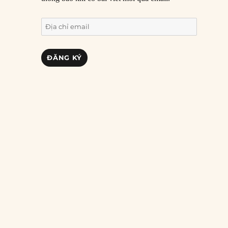
Địa
chỉ
email
ĐĂNG KÝ