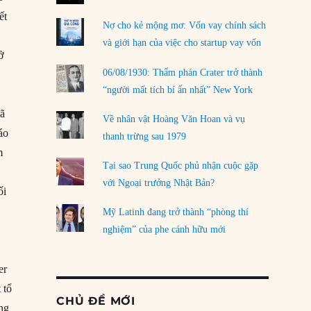
ết
Nợ cho kẻ mộng mơ: Vốn vay chính sách
và giới hạn của việc cho startup vay vốn
ở
06/08/1930: Thẩm phán Crater trở thành
“người mất tích bí ẩn nhất” New York
đã
Về nhân vật Hoàng Văn Hoan và vụ
áo
thanh trừng sau 1979
m
Tại sao Trung Quốc phủ nhận cuộc gặp
với Ngoại trưởng Nhật Bản?
ối
Mỹ Latinh đang trở thành “phòng thí
nghiệm” của phe cánh hữu mới
er
 tổ
CHỦ ĐỀ MỚI
ắng