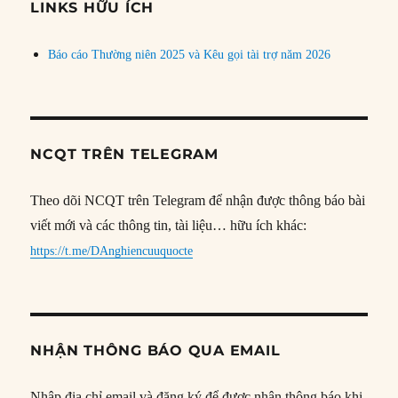
đề
LINKS HỮU ÍCH
Báo cáo Thường niên 2025 và Kêu gọi tài trợ năm 2026
NCQT TRÊN TELEGRAM
Theo dõi NCQT trên Telegram để nhận được thông báo bài
viết mới và các thông tin, tài liệu… hữu ích khác:
https://t.me/DAnghiencuuquocte
NHẬN THÔNG BÁO QUA EMAIL
Nhập địa chỉ email và đăng ký để được nhận thông báo khi