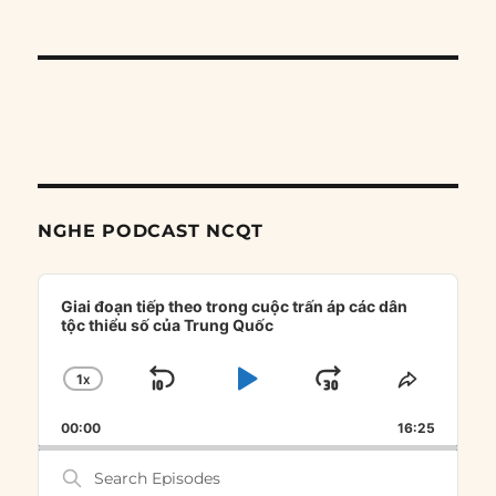
NGHE PODCAST NCQT
Audio
Player
Giai đoạn tiếp theo trong cuộc trấn áp các dân
tộc thiểu số của Trung Quốc
1
X
SKIP
PLAY
JUMP
CHANGE
SHARE
PLAYBACK
THIS
BACKWARD
PAUSE
FORWARD
00:00
RATE
16:25
EPISOD
Search
Episodes