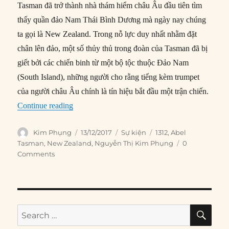
Tasman đã trở thành nhà thám hiểm châu Âu đầu tiên tìm
thấy quần đảo Nam Thái Bình Dương mà ngày nay chúng
ta gọi là New Zealand. Trong nỗ lực duy nhất nhằm đặt
chân lên đảo, một số thủy thủ trong đoàn của Tasman đã bị
giết bởi các chiến binh từ một bộ tộc thuộc Đảo Nam
(South Island), những người cho rằng tiếng kèm trumpet
của người châu Âu chính là tín hiệu bắt đầu một trận chiến.
“13/12/1642: Tasman phát hiện ra New Zealand
Continue reading
Author
Posted
Categories
Tags
Kim Phụng
13/12/2017
Sự kiện
1312
,
Abel
on
Tasman
,
New Zealand
,
Nguyễn Thị Kim Phụng
0
Comments
SE
Search
for: