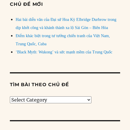
CHỦ ĐỀ MỚI
Hai bài diễn văn của Đại sứ Hoa Kỳ Elbridge Durbrow trong
dịp khởi công và khánh thành xa lộ Sài Gòn – Biên Hòa
Điểm khác biệt trong tư tưởng chiến tranh của Việt Nam,
Trung Quốc, Cuba
‘Black Myth: Wukong’ và sức mạnh mềm của Trung Quốc
TÌM BÀI THEO CHỦ ĐỀ
Tìm
bài
theo
chủ