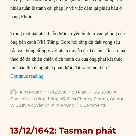
nhiều tuần lễ tranh cãi pháp lý về việc đếm lại phiếu bầu ở
bang Florida.
Trong một bài phát biểu được truyền hình từ văn phòng của
ông bên cạnh Nhà Trắng, Gore nói rằng dù thất vọng sâu
sắc và không đồng ý với phán quyết của Tòa án Tối cao mà
theo đó đã khiến chiến dịch tranh cử của ông phải kết thúc,
thì “hận thù đảng phái phải được đặt sang một bên.”
“13/12/2000: Al Gore thừa nhận thất bại trong 
Continue reading
Author
Posted
Categories
Tags
Kim Phụng
13/12/2018
Sự kiện
1312
,
2000
,
Al
on
Gore
,
bầu cử tổng thống Mỹ
,
Dick Cheney
,
Florida
,
George
W Bush
,
Nguyễn Thị Kim Phụng
0 Comments
13/12/1642: Tasman phát