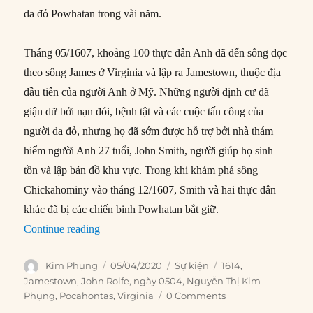
da đỏ Powhatan trong vài năm.
Tháng 05/1607, khoảng 100 thực dân Anh đã đến sống dọc
theo sông James ở Virginia và lập ra Jamestown, thuộc địa
đầu tiên của người Anh ở Mỹ. Những người định cư đã
giận dữ bởi nạn đói, bệnh tật và các cuộc tấn công của
người da đỏ, nhưng họ đã sớm được hỗ trợ bởi nhà thám
hiểm người Anh 27 tuổi, John Smith, người giúp họ sinh
tồn và lập bản đồ khu vực. Trong khi khám phá sông
Chickahominy vào tháng 12/1607, Smith và hai thực dân
khác đã bị các chiến binh Powhatan bắt giữ.
“05/04/1614: Pocahontas kết hôn với John Rolf
Continue reading
Author
Posted
Categories
Tags
Kim Phụng
05/04/2020
Sự kiện
1614
,
on
Jamestown
,
John Rolfe
,
ngày 0504
,
Nguyễn Thị Kim
Phụng
,
Pocahontas
,
Virginia
0 Comments