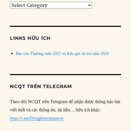
Tìm
bài
theo
chủ
đề
LINKS HỮU ÍCH
Báo cáo Thường niên 2025 và Kêu gọi tài trợ năm 2026
NCQT TRÊN TELEGRAM
Theo dõi NCQT trên Telegram để nhận được thông báo bài
viết mới và các thông tin, tài liệu… hữu ích khác:
https://t.me/DAnghiencuuquocte