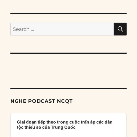
SE
Search
for:
NGHE PODCAST NCQT
Audio
Player
Giai đoạn tiếp theo trong cuộc trấn áp các dân
tộc thiểu số của Trung Quốc