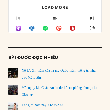
LOAD MORE
PREVIOUS
SHOW
NEXT
EPISODE
EPISODES
EPISO
Show
LIST
Podcast
Informat
BÀI ĐƯỢC ĐỌC NHIỀU
Nỗ lực âm thầm của Trung Quốc nhằm thống trị khu
vực Mỹ Latinh
Mối nguy khi Châu Âu do dự hỗ trợ phòng không cho
Ukraine
Thế giới hôm nay: 06/08/2026