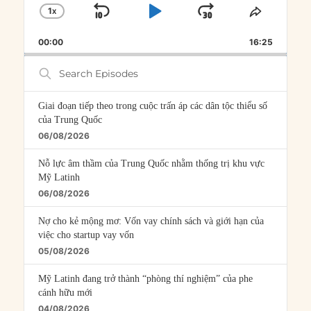
1
X
SKIP
PLAY
JUMP
CHANGE
SHARE
PLAYBACK
THIS
BACKWARD
PAUSE
FORWARD
00:00
RATE
16:25
EPISOD
Search
Episodes
Giai đoạn tiếp theo trong cuộc trấn áp các dân tộc thiểu số
của Trung Quốc
06/08/2026
Nỗ lực âm thầm của Trung Quốc nhằm thống trị khu vực
Mỹ Latinh
06/08/2026
Nợ cho kẻ mộng mơ: Vốn vay chính sách và giới hạn của
việc cho startup vay vốn
05/08/2026
Mỹ Latinh đang trở thành “phòng thí nghiệm” của phe
cánh hữu mới
04/08/2026