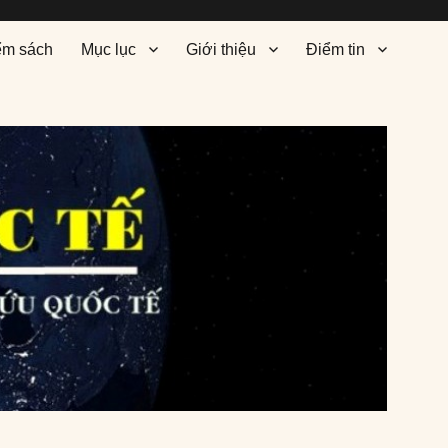
ểm sách
Mục lục
Giới thiệu
Điểm tin