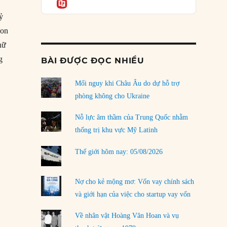
Informatio
03/08/2026
ỷ
Đặt cược vào thất bại: Các quỹ đầu tư mạo
con
hiểm quốc gia và khía cạnh chính trị của vốn
rủi ro
nữ
02/08/2026
g
BÀI ĐƯỢC ĐỌC NHIỀU
u kết thúc”
Làm thế nào để kết thúc Chiến tranh Iran?
Mối nguy khi Châu Âu do dự hỗ trợ
01/08/2026
phòng không cho Ukraine
Chiến lược kế tiếp của Bắc Kinh ở Biển Đông
31/07/2026
Nỗ lực âm thầm của Trung Quốc nhằm
thống trị khu vực Mỹ Latinh
Trật tự thế giới mới: Các nước nhỏ sẽ luôn
phải chịu đựng?
Thế giới hôm nay: 05/08/2026
30/07/2026
Tập tìm cách chôn vùi bê bối chấn động vòng
Nợ cho kẻ mộng mơ: Vốn vay chính sách
tròn thân cận của mình
và giới hạn của việc cho startup vay vốn
29/07/2026
Về nhân vật Hoàng Văn Hoan và vụ
LOAD MORE