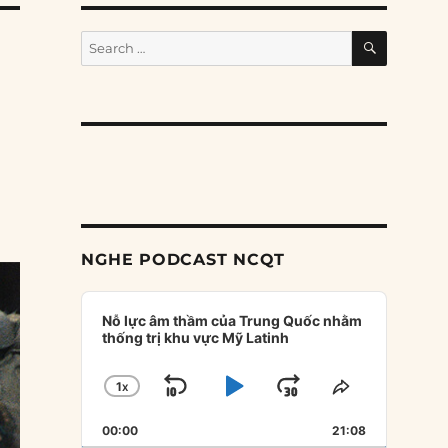
SEARCH
Search
for:
NGHE PODCAST NCQT
Audio
Player
Nỗ lực âm thầm của Trung Quốc nhằm
thống trị khu vực Mỹ Latinh
1
X
SKIP
PLAY
JUMP
CHANGE
SHARE
PLAYBACK
THIS
BACKWARD
PAUSE
FORWARD
00:00
RATE
21:08
EPISODE