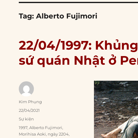
Tag:
Alberto Fujimori
22/04/1997: Khủng 
sứ quán Nhật ở Pe
Author
Kim Phụng
Posted
22/04/2021
on
Categories
Sự kiện
Tags
1997
,
Alberto Fujimori
,
Morihisa Aoki
,
ngày 2204
,