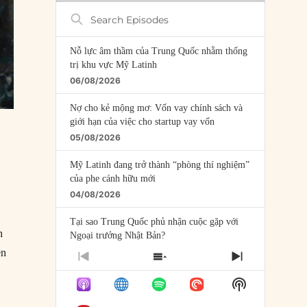
Search
Episodes
Nỗ lực âm thầm của Trung Quốc nhằm thống
trị khu vực Mỹ Latinh
06/08/2026
Nợ cho kẻ mộng mơ: Vốn vay chính sách và
giới hạn của việc cho startup vay vốn
05/08/2026
Mỹ Latinh đang trở thành “phòng thí nghiệm”
của phe cánh hữu mới
04/08/2026
Tại sao Trung Quốc phủ nhận cuộc gặp với
h
Ngoại trưởng Nhật Bản?
04/08/2026
ên
PREVIOUS
SHOW
NEXT
EPISODE
EPISODES
EPISODE
Điểm mù chiến lược của Trump tại Thái Bình
Show
LIST
Dương
Podcast