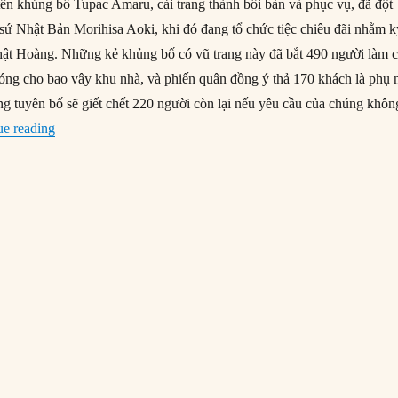
ên khủng bố Tupac Amaru, cải trang thành bồi bàn và phục vụ, đã đột
sứ Nhật Bản Morihisa Aoki, khi đó đang tổ chức tiệc chiêu đãi nhằm k
hật Hoàng. Những kẻ khủng bố có vũ trang này đã bắt 490 người làm 
hóng cho bao vây khu nhà, và phiến quân đồng ý thả 170 khách là phụ 
ng tuyên bố sẽ giết chết 220 người còn lại nếu yêu cầu của chúng khôn
“22/04/1997: Khủng hoảng con tin tại đại sứ quán Nhật ở Per
ue reading