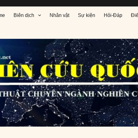
me
Biên dịch
Nhân vật
Sự kiện
Hỏi-Đáp
Đi