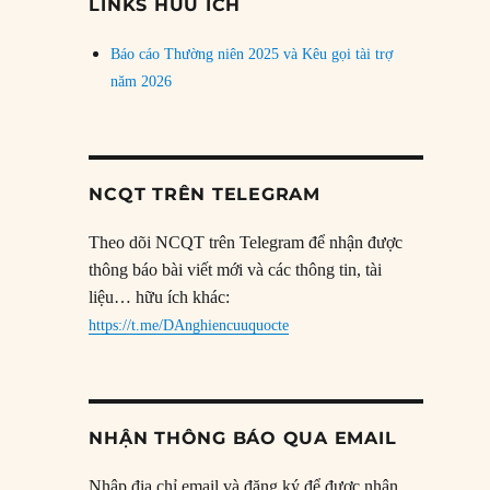
LINKS HỮU ÍCH
Báo cáo Thường niên 2025 và Kêu gọi tài trợ
năm 2026
NCQT TRÊN TELEGRAM
Theo dõi NCQT trên Telegram để nhận được
thông báo bài viết mới và các thông tin, tài
liệu… hữu ích khác:
https://t.me/DAnghiencuuquocte
NHẬN THÔNG BÁO QUA EMAIL
Nhập địa chỉ email và đăng ký để được nhận