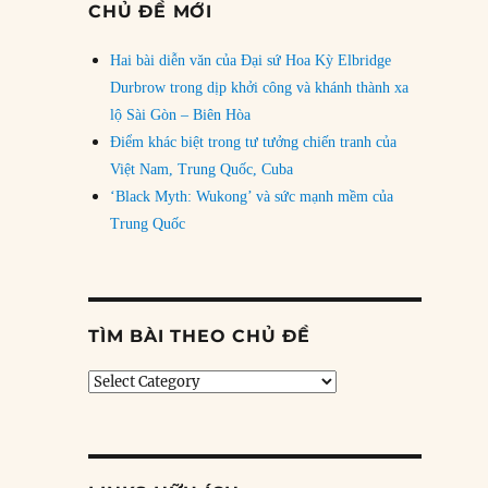
CHỦ ĐỀ MỚI
Hai bài diễn văn của Đại sứ Hoa Kỳ Elbridge
Durbrow trong dịp khởi công và khánh thành xa
lộ Sài Gòn – Biên Hòa
Điểm khác biệt trong tư tưởng chiến tranh của
Việt Nam, Trung Quốc, Cuba
‘Black Myth: Wukong’ và sức mạnh mềm của
Trung Quốc
TÌM BÀI THEO CHỦ ĐỀ
Tìm
bài
theo
chủ
đề