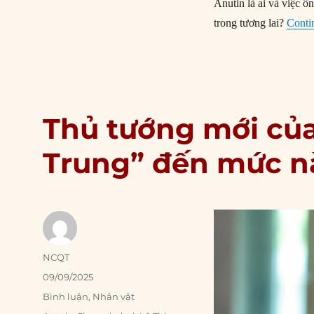
Anutin là ai và việc ô
trong tương lai?
Conti
Thủ tướng mới của
Trung” đến mức n
Author
NCQT
Posted
09/09/2025
on
Categories
Bình luận
,
Nhân vật