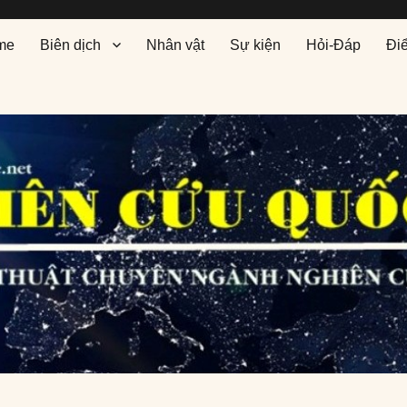
me
Biên dịch
Nhân vật
Sự kiện
Hỏi-Đáp
Đi