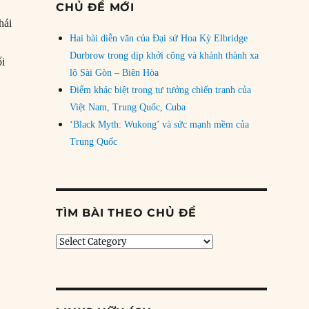
CHỦ ĐỀ MỚI
hái
Hai bài diễn văn của Đại sứ Hoa Kỳ Elbridge
Durbrow trong dịp khởi công và khánh thành xa
ối
lộ Sài Gòn – Biên Hòa
Điểm khác biệt trong tư tưởng chiến tranh của
n “thân Trung” đến mức nào?”
Việt Nam, Trung Quốc, Cuba
‘Black Myth: Wukong’ và sức mạnh mềm của
Trung Quốc
TÌM BÀI THEO CHỦ ĐỀ
Tìm
bài
theo
chủ
đề