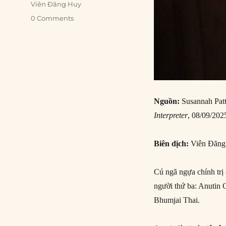
Viên Đăng Huy
0 Comments
Nguồn:
Susannah Patt
Interpreter
, 08/09/202
Biên dịch:
Viên Đăn
Cú ngã ngựa chính trị
người thứ ba: Anutin 
Bhumjai Thai.