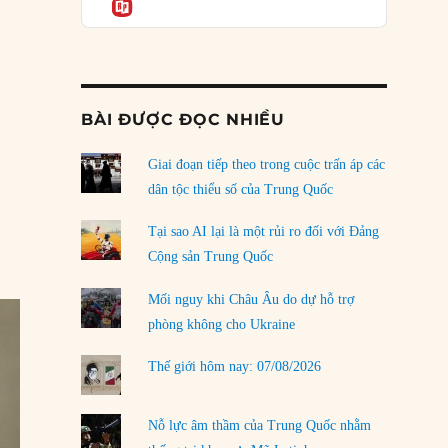
Informatio
04/08/2026
Điểm mù chiến lược của Trump tại Thái Bình
Dương
03/08/2026
BÀI ĐƯỢC ĐỌC NHIỀU
Đặt cược vào thất bại: Các quỹ đầu tư mạo
hiểm quốc gia và khía cạnh chính trị của vốn
rủi ro
Giai đoạn tiếp theo trong cuộc trấn áp các
02/08/2026
dân tộc thiểu số của Trung Quốc
Làm thế nào để kết thúc Chiến tranh Iran?
Tại sao AI lại là một rủi ro đối với Đảng
01/08/2026
Cộng sản Trung Quốc
Chiến lược kế tiếp của Bắc Kinh ở Biển Đông
Mối nguy khi Châu Âu do dự hỗ trợ
31/07/2026
phòng không cho Ukraine
Trật tự thế giới mới: Các nước nhỏ sẽ luôn
Thế giới hôm nay: 07/08/2026
phải chịu đựng?
30/07/2026
Nỗ lực âm thầm của Trung Quốc nhằm
LOAD MORE