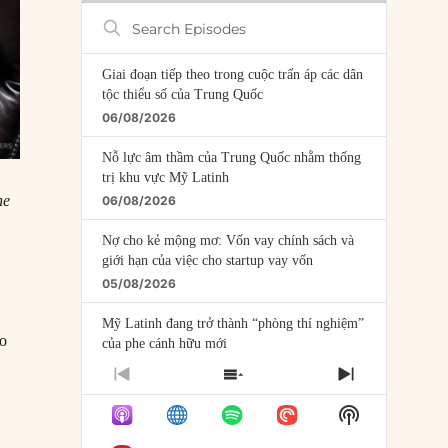
Search
Episodes
Giai đoạn tiếp theo trong cuộc trấn áp các dân
tộc thiểu số của Trung Quốc
06/08/2026
Nỗ lực âm thầm của Trung Quốc nhằm thống
trị khu vực Mỹ Latinh
he
06/08/2026
Nợ cho kẻ mộng mơ: Vốn vay chính sách và
giới hạn của việc cho startup vay vốn
05/08/2026
Mỹ Latinh đang trở thành “phòng thí nghiệm”
ho
của phe cánh hữu mới
04/08/2026
PREVIOUS
SHOW
NEXT
EPISODE
EPISODES
EPISODE
Tại sao Trung Quốc phủ nhận cuộc gặp với
Show
LIST
Ngoại trưởng Nhật Bản?
Podcast