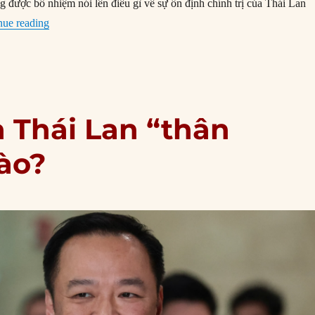
ng được bổ nhiệm nói lên điều gì về sự ổn định chính trị của Thái Lan
“Chân dung tân thủ tướng Thái Lan Anutin Charnvirakul”
nue reading
 Thái Lan “thân
ào?