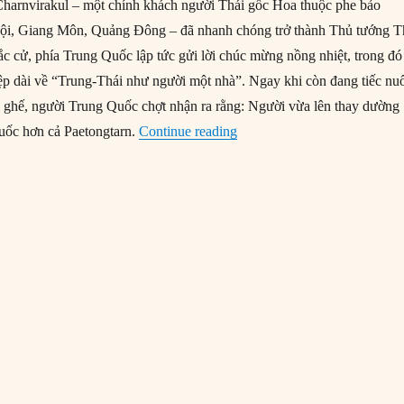
Charnvirakul – một chính khách người Thái gốc Hoa thuộc phe bảo
 Hội, Giang Môn, Quảng Đông – đã nhanh chóng trở thành Thủ tướng T
ắc cử, phía Trung Quốc lập tức gửi lời chúc mừng nồng nhiệt, trong đó
p dài về “Trung-Thái như người một nhà”. Ngay khi còn đang tiếc nu
ời ghế, người Trung Quốc chợt nhận ra rằng: Người vừa lên thay dường
“Thủ tướng mới của Thái La
uốc hơn cả Paetongtarn.
Continue reading