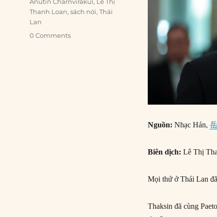
Tags
Anutin Charnvirakul
,
Lê Thị
Thanh Loan
,
sách nói
,
Thái
Lan
0 Comments
Nguồn:
Nhạc Hán,
Biên dịch:
Lê Thị Th
Mọi thứ ở Thái Lan đã
Thaksin đã cùng Paeto