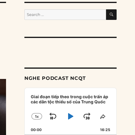
SEARCH
Search
for:
NGHE PODCAST NCQT
Audio
Player
Giai đoạn tiếp theo trong cuộc trấn áp
các dân tộc thiểu số của Trung Quốc
1
X
SKIP
PLAY
JUMP
CHANGE
SHARE
PLAYBACK
THIS
BACKWARD
PAUSE
FORWARD
00:00
RATE
16:25
EPISODE