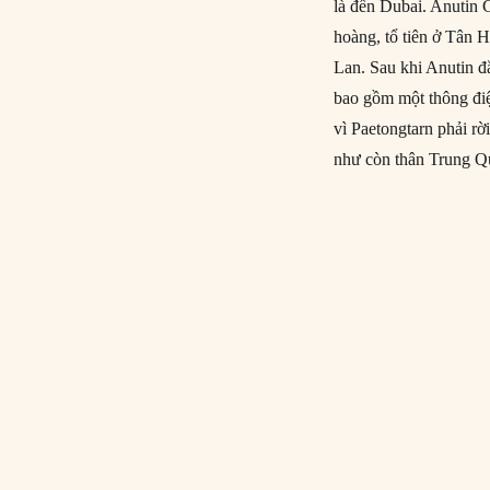
là đến Dubai. Anutin 
hoàng, tổ tiên ở Tân
Lan. Sau khi Anutin đ
bao gồm một thông điệ
vì Paetongtarn phải r
như còn thân Trung Q