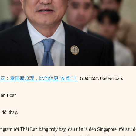
岳汉：泰国新总理，比他信更“友华”？
,
Guancha
, 06/09/2025.
anh Loan
 đổi thay.
ngtarn rời Thái Lan bằng máy bay, đầu tiên là đến Singapore, rồi sau đ