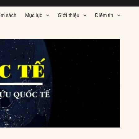
ểm sách
Mục lục
Giới thiệu
Điểm tin