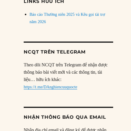
LINKS HỮU ÍCH
Báo cáo Thường niên 2025 và Kêu gọi tài trợ
năm 2026
NCQT TRÊN TELEGRAM
Theo dõi NCQT trên Telegram để nhận được
thông báo bài viết mới và các thông tin, tài
liệu… hữu ích khác:
https://t.me/DAnghiencuuquocte
NHẬN THÔNG BÁO QUA EMAIL
Nhập địa chỉ email và đăng ký để được nhận