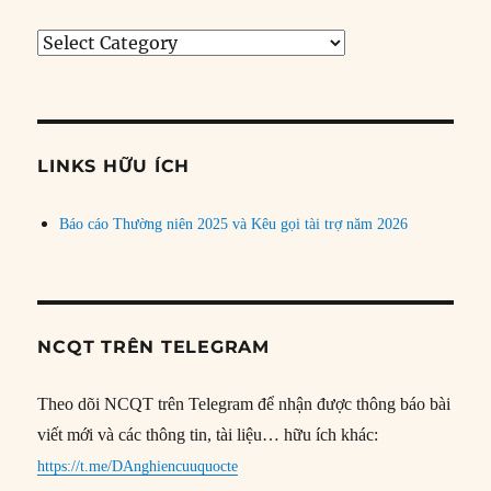
Tìm
bài
theo
chủ
đề
LINKS HỮU ÍCH
Báo cáo Thường niên 2025 và Kêu gọi tài trợ năm 2026
NCQT TRÊN TELEGRAM
Theo dõi NCQT trên Telegram để nhận được thông báo bài
viết mới và các thông tin, tài liệu… hữu ích khác:
https://t.me/DAnghiencuuquocte