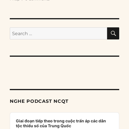
SE
Search
for:
NGHE PODCAST NCQT
Audio
Player
Giai đoạn tiếp theo trong cuộc trấn áp các dân
tộc thiểu số của Trung Quốc