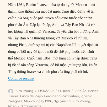
Năm 1861, Benito Juarez – nhà tự do người Mexico – trở
thành tổng thống của một đất nước đang điêu đứng về tài
chính, và ông buộc phải tuyên bố vỡ nợ trước các chính
phủ châu Âu. Đáp lại, Pháp, Anh, và Tây Ban Nha đã cử
lực lượng hải quân tới Veracruz để yêu cầu bồi thường. Anh
và Tây Ban Nha thương lượng với Mexico và rút lui,
nhưng Pháp, dưới sự cai trị của Napoléon III, quyết định sử
dụng cơ hội này để tạo ra một đế chế phụ thuộc trên lãnh
thổ Mexico. Cuối năm 1861, một hạm đội Pháp được trang
bị tốt đã tấn công Veracruz, đổ bộ một lực lượng lớn, khiến
Tổng thống Juarez và chính phủ của ông phải rút lui.
“19/06/1867: Hoàng đế Mexico bị hành quyết”
Continue reading
Author
Posted
Categories
Tags
Kim Phụng
19/06/2022
Sự kiện
1867
,
Áo
,
Benito
on
Juárez
,
Cinco de Mayo
,
Ferdinand Maximilian
,
Ignacio
Zaragoza
,
Mexico
,
ngày 1906
,
Nguyễn Thị Kim Phụng
,
Pháp
0 Comments