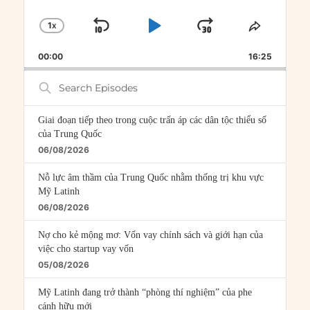
1
X
SKIP
PLAY
JUMP
CHANGE
SHARE
PLAYBACK
THIS
BACKWARD
PAUSE
FORWARD
00:00
RATE
16:25
EPISOD
Search
Episodes
Giai đoạn tiếp theo trong cuộc trấn áp các dân tộc thiểu số
của Trung Quốc
06/08/2026
Nỗ lực âm thầm của Trung Quốc nhằm thống trị khu vực
Mỹ Latinh
06/08/2026
Nợ cho kẻ mộng mơ: Vốn vay chính sách và giới hạn của
việc cho startup vay vốn
05/08/2026
Mỹ Latinh đang trở thành “phòng thí nghiệm” của phe
cánh hữu mới