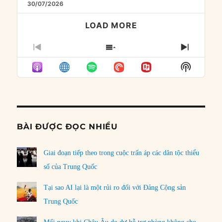
30/07/2026
LOAD MORE
PREVIOUS
SHOW
NEXT
EPISODE
EPISODES
EPISO
Show
LIST
Podcast
Informat
BÀI ĐƯỢC ĐỌC NHIỀU
Giai đoạn tiếp theo trong cuộc trấn áp các dân tộc thiểu
số của Trung Quốc
Tại sao AI lại là một rủi ro đối với Đảng Cộng sản
Trung Quốc