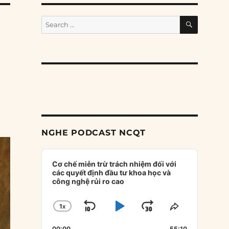
SEARCH
Search
for:
NGHE PODCAST NCQT
Audio
Player
Cơ chế miễn trừ trách nhiệm đối với
các quyết định đầu tư khoa học và
công nghệ rủi ro cao
1
X
SKIP
PLAY
JUMP
CHANGE
SHARE
PLAYBACK
THIS
BACKWARD
PAUSE
FORWARD
00:00
55:10