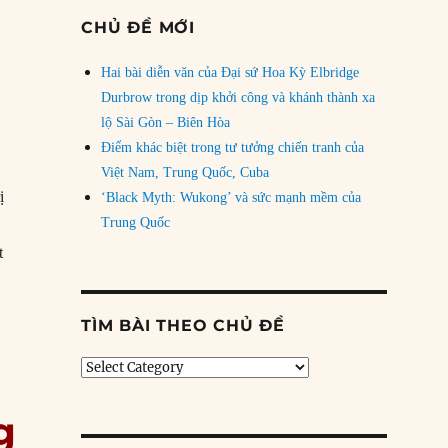
CHỦ ĐỀ MỚI
Hai bài diễn văn của Đại sứ Hoa Kỳ Elbridge
Durbrow trong dịp khởi công và khánh thành xa
lộ Sài Gòn – Biên Hòa
Điểm khác biệt trong tư tưởng chiến tranh của
Việt Nam, Trung Quốc, Cuba
ị
‘Black Myth: Wukong’ và sức mạnh mềm của
Trung Quốc
t
19/06/1867: Hoàng đế Mexico bị hành quyết”
TÌM BÀI THEO CHỦ ĐỀ
Tìm
bài
theo
g
chủ