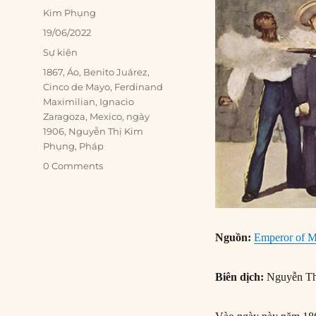
Author
Kim Phụng
Posted
19/06/2022
on
Categories
Sự kiện
Tags
1867
,
Áo
,
Benito Juárez
,
Cinco de Mayo
,
Ferdinand
Maximilian
,
Ignacio
Zaragoza
,
Mexico
,
ngày
1906
,
Nguyễn Thị Kim
Phụng
,
Pháp
0 Comments
Nguồn:
Emperor of M
Biên dịch:
Nguyễn Th