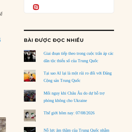
Podcast
của phe cánh hữu mới
Informatio
04/08/2026
kế
Tại sao Trung Quốc phủ nhận cuộc gặp với
Ngoại trưởng Nhật Bản?
04/08/2026
“19/06/1917: Vua George V đổi họ của Hoàng gia Anh”
g
BÀI ĐƯỢC ĐỌC NHIỀU
Điểm mù chiến lược của Trump tại Thái Bình
Dương
Giai đoạn tiếp theo trong cuộc trấn áp các
03/08/2026
dân tộc thiểu số của Trung Quốc
Đặt cược vào thất bại: Các quỹ đầu tư mạo
Tại sao AI lại là một rủi ro đối với Đảng
hiểm quốc gia và khía cạnh chính trị của vốn
Cộng sản Trung Quốc
rủi ro
02/08/2026
Mối nguy khi Châu Âu do dự hỗ trợ
phòng không cho Ukraine
Làm thế nào để kết thúc Chiến tranh Iran?
01/08/2026
Thế giới hôm nay: 07/08/2026
Chiến lược kế tiếp của Bắc Kinh ở Biển Đông
31/07/2026
Nỗ lực âm thầm của Trung Quốc nhằm