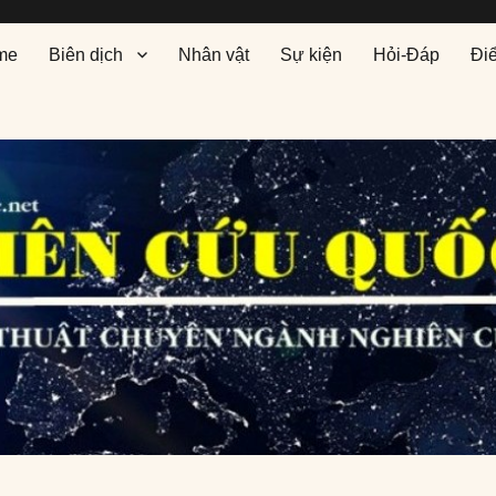
me
Biên dịch
Nhân vật
Sự kiện
Hỏi-Đáp
Đi