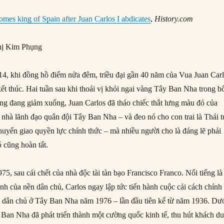
omes king of Spain after Juan Carlos I abdicates
,
History.com
ị Kim Phụng
4, khi đồng hồ điểm nửa đêm, triều đại gần 40 năm của Vua Juan Car
ết thúc. Hai tuần sau khi thoái vị khỏi ngai vàng Tây Ban Nha trong b
g đang giảm xuống, Juan Carlos đã tháo chiếc thắt lưng màu đỏ của
 nhà lãnh đạo quân đội Tây Ban Nha – và đeo nó cho con trai là Thái t
chuyển giao quyền lực chính thức – mà nhiều người cho là đáng lẽ phải
ó cũng hoàn tất.
75, sau cái chết của nhà độc tài tàn bạo Francisco Franco. Nổi tiếng là
nh của nền dân chủ, Carlos ngay lập tức tiến hành cuộc cải cách chính 
ử dân chủ ở Tây Ban Nha năm 1976 – lần đầu tiên kể từ năm 1936. Dư
y Ban Nha đã phát triển thành một cường quốc kinh tế, thu hút khách d