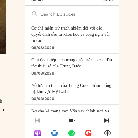
RATE
EPISODE
Search
Episodes
Cơ chế miễn trừ trách nhiệm đối với các
quyết định đầu tư khoa học và công nghệ rủi
ro cao
08/08/2026
Giai đoạn tiếp theo trong cuộc trấn áp các dân
tộc thiểu số của Trung Quốc
06/08/2026
Nỗ lực âm thầm của Trung Quốc nhằm thống
trị khu vực Mỹ Latinh
06/08/2026
nh
 họ
Nợ cho kẻ mộng mơ: Vốn vay chính sách và
giới hạn của việc cho startup vay vốn
PREVIOUS
SHOW
NEXT
05/08/2026
EPISODE
EPISODES
EPISODE
Show
LIST
à
Mỹ Latinh đang trở thành “phòng thí nghiệm”