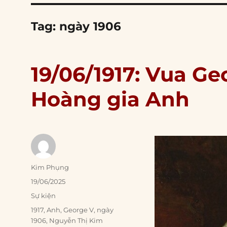
Tag:
ngày 1906
19/06/1917: Vua Ge
Hoàng gia Anh
Author
Kim Phụng
Posted
19/06/2025
on
Categories
Sự kiện
Tags
1917
,
Anh
,
George V
,
ngày
1906
,
Nguyễn Thị Kim