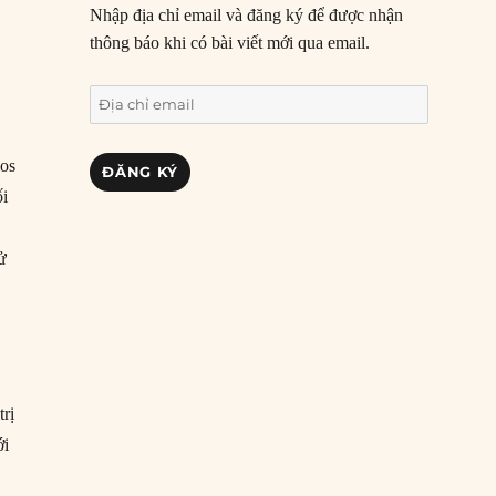
Nhập địa chỉ email và đăng ký để được nhận
thông báo khi có bài viết mới qua email.
Địa
chỉ
email
los
ĐĂNG KÝ
ối
ử
trị
ới
u