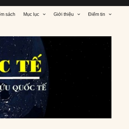
ểm sách
Mục lục
Giới thiệu
Điểm tin