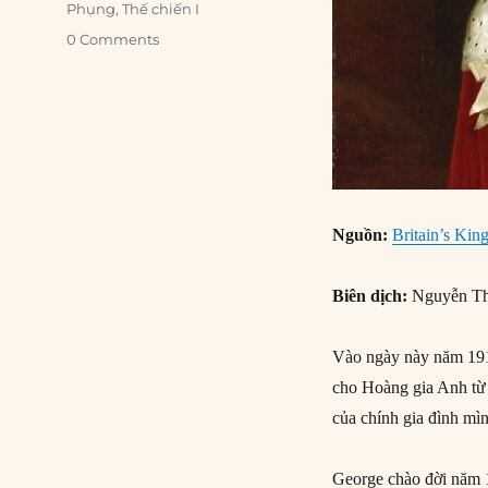
Phụng
,
Thế chiến I
0 Comments
Nguồn:
Britain’s Kin
Biên dịch:
Nguyễn Th
Vào ngày này năm 191
cho Hoàng gia Anh từ 
của chính gia đình m
George chào đời năm 1