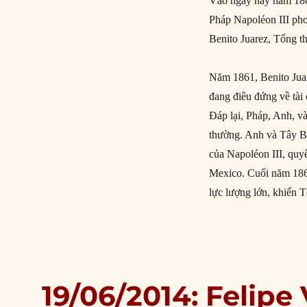
Vào ngày này năm 186
Pháp Napoléon III ph
Benito Juarez, Tổng 
Năm 1861, Benito Juar
đang điêu đứng về tài
Đáp lại, Pháp, Anh, v
thường. Anh và Tây Ba
của Napoléon III, quyế
Mexico. Cuối năm 1861
lực lượng lớn, khiến T
19/06/2014: Felipe