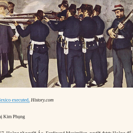
exico executed,
History.com
ị Kim Phụng