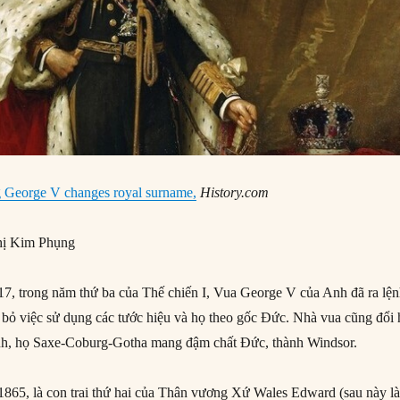
g George V changes royal surname,
Hi
story.com
ị Kim Phụng
7, trong năm thứ ba của Thế chiến I, Vua George V của Anh đã ra lệ
bỏ việc sử dụng các tước hiệu và họ theo gốc Đức. Nhà vua cũng đổi
ình, họ Saxe-Coburg-Gotha mang đậm chất Đức, thành Windsor.
865, là con trai thứ hai của Thân vương Xứ Wales Edward (sau này l