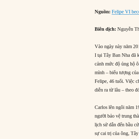
Nguồn:
Felipe VI bec
Biên dịch:
Nguyễn Th
Vào ngày này năm 201
I tại Tây Ban Nha đã k
cảnh mức độ ủng hộ ôn
mình – biểu tượng của
Felipe, 46 tuổi. Việc 
diễn ra từ lâu – theo đ
Carlos lên ngôi năm 19
người bảo vệ trung thà
lịch sử dẫn đến bầu c
sự cai trị của ông, Tâ