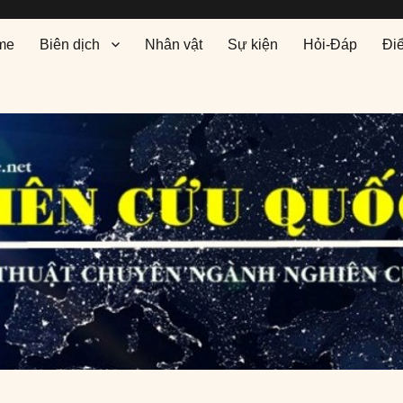
me
Biên dịch
Nhân vật
Sự kiện
Hỏi-Đáp
Đi