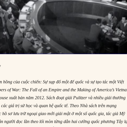
y
 hồng của cuộc chiến: Sự sụp đổ một đế quốc và sự tạo tác một Việt
s of War: The Fall of an Empire and the Making of America’s Vietn
e xuất bản năm 2012. Sách đoạt giải Pulitzer và nhiều giải thưởng
 các giá trị sử học và quan hệ quốc tế. Theo Nhà sách trên mạng
 hồ sơ lưu trữ ngoại giao mới giải mật ở một số quốc gia, tác giả Mỹ
ẫn người đọc lần theo lối mòn từng dẫn hai cường quốc phương Tây l