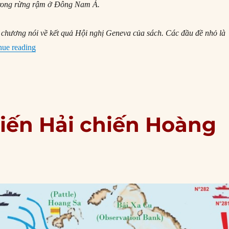
 trong rừng rậm ở Đông Nam Á.
h chương nói về kết quả Hội nghị Geneva của sách. Các đầu đề nhỏ là
“Toan tính của các cường quốc đằng sau Hiệp định Genev
nue reading
biến Hải chiến Hoàng