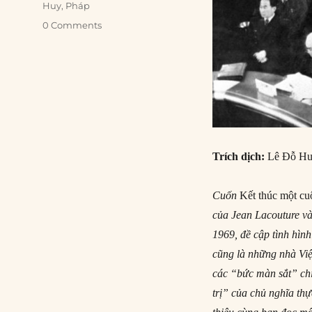
Huy
,
Pháp
0 Comments
Trích dịch:
Lê Đỗ H
Cuốn
Kết thúc một c
của Jean Lacouture v
1969, đề cập tình hìn
cũng là những nhà Việ
các “bức màn sắt” chia
trị” của chủ nghĩa th