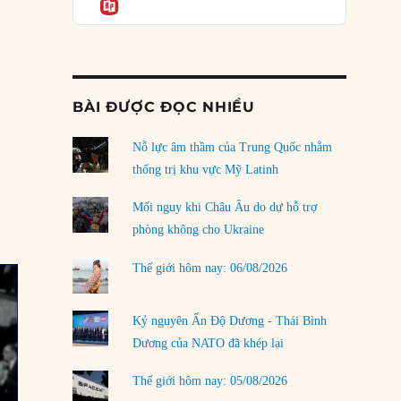
Informatio
03/08/2026
Đặt cược vào thất bại: Các quỹ đầu tư mạo
hiểm quốc gia và khía cạnh chính trị của vốn
rủi ro
02/08/2026
BÀI ĐƯỢC ĐỌC NHIỀU
Làm thế nào để kết thúc Chiến tranh Iran?
Nỗ lực âm thầm của Trung Quốc nhằm
01/08/2026
thống trị khu vực Mỹ Latinh
Chiến lược kế tiếp của Bắc Kinh ở Biển Đông
31/07/2026
Mối nguy khi Châu Âu do dự hỗ trợ
phòng không cho Ukraine
Trật tự thế giới mới: Các nước nhỏ sẽ luôn
phải chịu đựng?
Thế giới hôm nay: 06/08/2026
30/07/2026
Tập tìm cách chôn vùi bê bối chấn động vòng
Kỷ nguyên Ấn Độ Dương - Thái Bình
tròn thân cận của mình
Dương của NATO đã khép lại
29/07/2026
Thế giới hôm nay: 05/08/2026
LOAD MORE