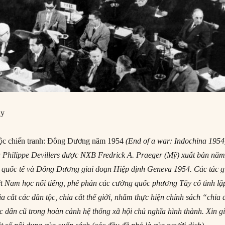
uy
uộc chiến tranh: Đông Dương năm 1954
(End of a war: Indochina 1954
à Philippe Devillers được NXB Fredrick A. Praeger (Mỹ) xuất bản nă
h quốc tế và Đông Dương giai đoạn Hiệp định Geneva 1954. Các tác g
t Nam học nổi tiếng, phê phán các cường quốc phương Tây cố tình lậ
 cắt các dân tộc, chia cắt thế giới, nhằm thực hiện chính sách “chia 
ực dân cũ trong hoàn cảnh hệ thống xã hội chủ nghĩa hình thành. Xin g