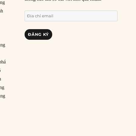
ung
nh
Địa
chỉ
email
ĐĂNG KÝ
ung
phá
6
m
ung
ung
h và diễn biến Hải chiến Hoàng Sa 1974”