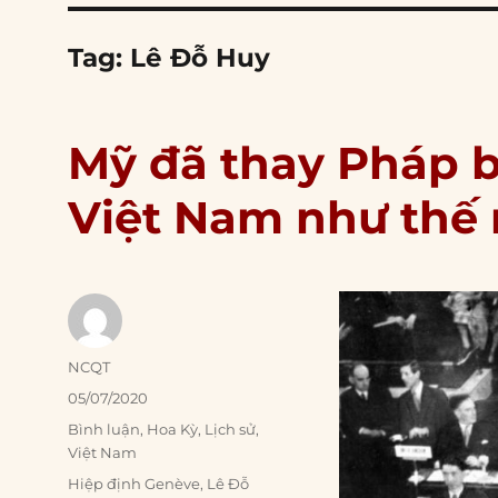
Tag:
Lê Đỗ Huy
Mỹ đã thay Pháp b
Việt Nam như thế
Author
NCQT
Posted
05/07/2020
on
Categories
Bình luận
,
Hoa Kỳ
,
Lịch sử
,
Việt Nam
Tags
Hiệp định Genève
,
Lê Đỗ