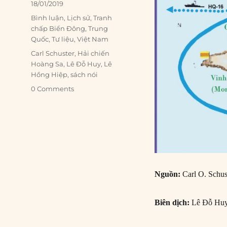
Posted
18/01/2019
on
Categories
Bình luận
,
Lịch sử
,
Tranh
chấp Biển Đông
,
Trung
Quốc
,
Tư liệu
,
Việt Nam
Tags
Carl Schuster
,
Hải chiến
Hoàng Sa
,
Lê Đỗ Huy
,
Lê
Hồng Hiệp
,
sách nói
0 Comments
Nguồn:
Carl O. Schus
Biên dịch:
Lê Đỗ Huy