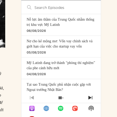
Search
Episodes
Nỗ lực âm thầm của Trung Quốc nhằm thống
trị khu vực Mỹ Latinh
06/08/2026
Nợ cho kẻ mộng mơ: Vốn vay chính sách và
giới hạn của việc cho startup vay vốn
05/08/2026
Mỹ Latinh đang trở thành “phòng thí nghiệm”
của phe cánh hữu mới
)
04/08/2026
m
Tại sao Trung Quốc phủ nhận cuộc gặp với
iả,
Ngoại trưởng Nhật Bản?
p
04/08/2026
PREVIOUS
SHOW
NEXT
để
EPISODE
EPISODES
EPISODE
Điểm mù chiến lược của Trump tại Thái Bình
Show
LIST
iới
Dương
Podcast