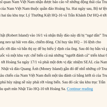
 sĩ quan Nam Việt Nam nhận được báo cáo về những động thái của Tr
o của Nam Việt Nam thuộc quần đảo Hoàng Sa. Hai ngày sau, Bộ tư lệ
i hai tàu khu trục Lý Thường Kiệt HQ-16 và Trần Khánh Dư HQ-4 tới
ật (Robert Island) vào 16/1 và nhận thấy đảo này đã bị “ngư dân” Tr
ang neo tại bãi ven đảo, chiếm đóng. Chỉ huy tàu HQ – 16 lệnh cho
c rời đảo và bắn thị uy để họ hiểu ý định của ông. Sau đó họ bắn và 
uốc và một khu vực chế biến cá mà những “người đánh cá” triển khai 
4 tới Hoàng Sa ngày 17/1 và phái một đơn vị đặc nhiệm SEAL của Na
 Nhật và đảo Quang Ảnh (Money Island) gần đó để nhổ những cờ Tr
tàu chiến của Nam Việt Nam đuổi một tàu đánh cá bằng lưới rà của Tr
 phá hủy nặng nề này phải rời vùng biển. Sau đó các tàu khu trục Trần
“Bối cản
àu quét mìn Nhật Tảo HQ-10 tới Hoàng Sa.
Continue reading