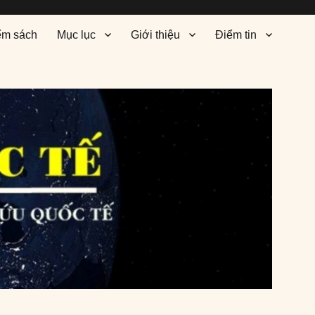
ểm sách
Mục lục
Giới thiệu
Điểm tin