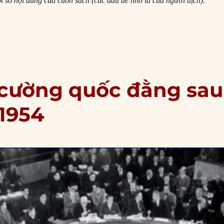
t số nội dung của cuốn sách (các đầu đề nhỏ là của người dịch).
ã thay Pháp bước vào Chiến tranh Việt Nam như thế nào?”
 cường quốc đằng sau
1954