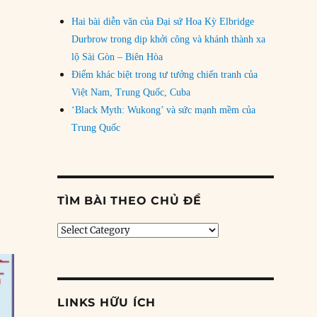
Hai bài diễn văn của Đại sứ Hoa Kỳ Elbridge
Durbrow trong dịp khởi công và khánh thành xa
lộ Sài Gòn – Biên Hòa
a 1954”
Điểm khác biệt trong tư tưởng chiến tranh của
Việt Nam, Trung Quốc, Cuba
‘Black Myth: Wukong’ và sức mạnh mềm của
Trung Quốc
TÌM BÀI THEO CHỦ ĐỀ
Tìm
bài
theo
chủ
đề
LINKS HỮU ÍCH