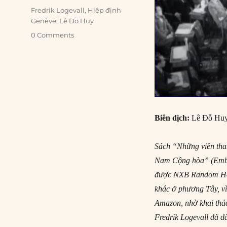
Tags
Fredrik Logevall
,
Hiệp định
Genève
,
Lê Đỗ Huy
0 Comments
Biên dịch:
Lê Đỗ Hu
Sách “Những viên than
Nam Cộng hòa” (Ember
được NXB Random Hous
khác ở phương Tây, vì
Amazon, nhờ khai thác
Fredrik Logevall đã d