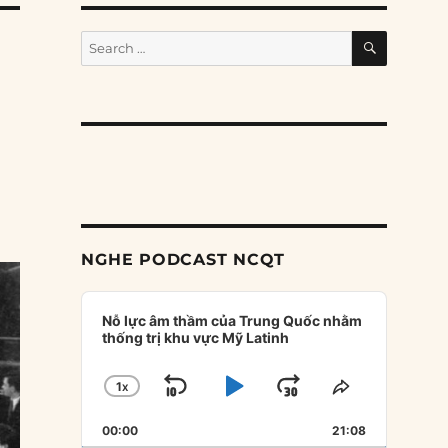
SEARCH
Search
for:
NGHE PODCAST NCQT
Audio
Player
Nỗ lực âm thầm của Trung Quốc nhằm
thống trị khu vực Mỹ Latinh
1
X
SKIP
PLAY
JUMP
CHANGE
SHARE
PLAYBACK
THIS
BACKWARD
PAUSE
FORWARD
00:00
RATE
21:08
EPISODE