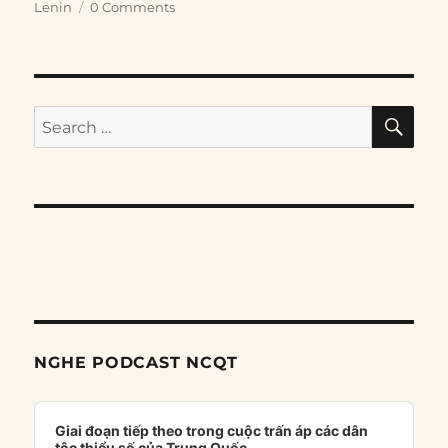
Lenin
0 Comments
SE
Search
for:
NGHE PODCAST NCQT
Audio
Player
Giai đoạn tiếp theo trong cuộc trấn áp các dân
tộc thiểu số của Trung Quốc