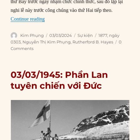
thứ Bảy trước ngày nhậm chức chính thức, sau đó lặp lại
nghi lễ này trước công chúng vào thứ Hai tiếp theo.
“03/03/1877: Rutherford B. Hayes nhậm chức 
Continue reading
Author
Posted
Categories
Tags
Kim Phụng
03/03/2024
Sự kiện
1877
,
ngày
on
0303
,
Nguyễn Thị Kim Phụng
,
Rutherford B. Hayes
0
Comments
03/03/1945: Phần Lan
tuyên chiến với Đức