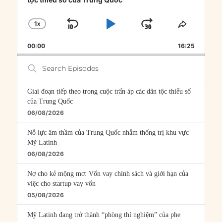
1
X
SKIP
PLAY
JUMP
CHANGE
SHARE
PLAYBACK
THIS
BACKWARD
PAUSE
FORWARD
00:00
RATE
16:25
EPISOD
Search
Episodes
Giai đoạn tiếp theo trong cuộc trấn áp các dân tộc thiểu số
của Trung Quốc
06/08/2026
Nỗ lực âm thầm của Trung Quốc nhằm thống trị khu vực
Mỹ Latinh
06/08/2026
Nợ cho kẻ mộng mơ: Vốn vay chính sách và giới hạn của
việc cho startup vay vốn
05/08/2026
Mỹ Latinh đang trở thành “phòng thí nghiệm” của phe