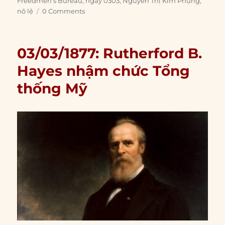
on
Freedmen’s Bureau
,
ngày 0303
,
Nguyễn Thị Kim Phụng
,
nô lệ
0 Comments
03/03/1877: Rutherford B.
Hayes nhậm chức Tổng
thống Mỹ