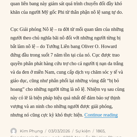
quan liên bang này giám sát quá trình chuyển đổi đầy khó
khăn của người Mỹ gốc Phi từ thân phận nô lệ sang tự do.
Cục Giải phóng Nô lệ – ra đời từ mối quan tâm của những
người theo chủ nghĩa bãi nô đối với những người từng bị
bắt làm nô lệ – do Tướng Liên bang Oliver O. Howard
đứng đầu trong suốt 7 năm tồn tại của nó. Cục được trao
quyền phân phát hàng cứu trợ cho cả người tị nạn da trắng
và da đen ở miền Nam, cung cấp dịch vụ chăm sóc y tế và
giáo dục, cũng như phân phối lại những vùng đất “bị bỏ
hoang” cho những người từng là nô lệ. Nhiệm vụ sau cùng
này có lẽ là biện pháp hiệu quả nhất để đảm bảo sự thịnh
vượng và an ninh cho những người được giải phóng,
“03/03/18
nhưng nó cũng cực kỳ khó thực hiện.
Continue reading
Author
Posted
Categories
Tags
Kim Phụng
03/03/2026
Sự kiện
1865
,