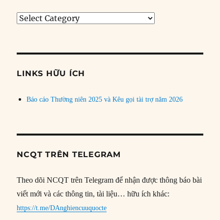
Tìm
bài
theo
chủ
đề
LINKS HỮU ÍCH
Báo cáo Thường niên 2025 và Kêu gọi tài trợ năm 2026
NCQT TRÊN TELEGRAM
Theo dõi NCQT trên Telegram để nhận được thông báo bài
viết mới và các thông tin, tài liệu… hữu ích khác:
https://t.me/DAnghiencuuquocte