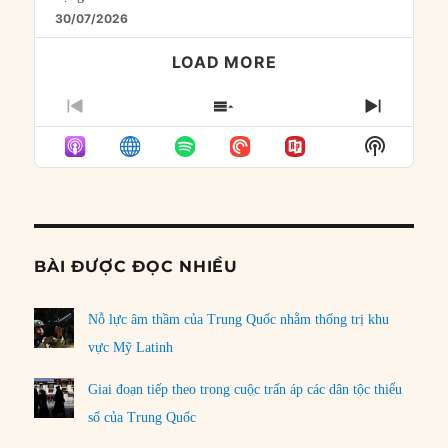
30/07/2026
LOAD MORE
PREVIOUS
SHOW
NEXT
EPISODE
EPISODES
EPISO
Show
LIST
Podcast
Informat
BÀI ĐƯỢC ĐỌC NHIỀU
Nỗ lực âm thầm của Trung Quốc nhằm thống trị khu
vực Mỹ Latinh
Giai đoạn tiếp theo trong cuộc trấn áp các dân tộc thiểu
số của Trung Quốc