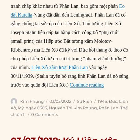
tranh chấp khác nhau từ Phần Lan, bao gồm một phần
Eo
đất Karelia
(vùng đất dẫn đến Leningrad). Phần Lan đã cố
gắng chống lại sức ép của Liên Xô. Thủ tướng Liên Xô
Joseph Stalin liền đáp lại bằng cách công bố “phụ chú”
(small print) của Hiệp ước Bất tương xâm Molotov-
Ribbentrop mà Liên Xô đã ký với Đức hồi tháng 8, theo đó
cho phép Liên Xô tự do cai trị trong “phạm vi ảnh hưởng”
của mình.
Liên Xô xâm lược Phần Lan
vào ngày
30/11/1939. (Stalin tuyên bố rằng lính Phần Lan đã nổ súng
“03/03/1945: Phầ
trước vào quân đội Liên Xô.)
Continue reading
Author
Posted
Categories
Tags
Kim Phụng
03/03/2022
Sự kiện
1945
,
Đức
,
Liên
on
Xô
,
Mỹ
,
ngày 0303
,
Nguyễn Thị Kim Phụng
,
Phần Lan
,
Thế
chiến II
0 Comments