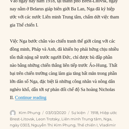
Vào ngày này năm 1918, tại thành phố Brest-Litovsk, ngày
nay nằm ở Belarus giáp biên giới Ba Lan, Nga đã ký hiệp
ước với các nước Liên minh Trung tâm, chấm dứt việc tham
gia Thế chiến I.
Việc Nga bước chân vào chiến tranh thế giới cùng với các
đồng minh, Pháp và Anh, đã khiến họ phải hứng chịu nhiều
tổn thất nặng nề trước người Đức, chỉ được bù đắp phần
nào bằng những chiến thắng liên tiếp trước Áo-Hung. Thất
bại trên chiến trường càng làm gia tăng bất mãn trong phần
lớn dân số Nga, đặc biệt là những công nhân và nông dân
nghèo khổ, dẫn tới sự phản đối chế độ Sa hoàng Nicholas
“03/03/1918: Ký Hiệp ước Brest-Litovsk”
II.
Continue reading
Author
Posted
Categories
Tags
Kim Phụng
03/03/2020
Sự kiện
1918
,
Hiệp ước
on
Brest-Litovsk
,
Leon Trotsky
,
Liên minh Trung tâm
,
Nga
,
ngày 0303
,
Nguyễn Thị Kim Phụng
,
Thế chiến I
,
Vladimir