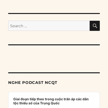
SE
Search
for:
NGHE PODCAST NCQT
Audio
Player
Giai đoạn tiếp theo trong cuộc trấn áp các dân
tộc thiểu số của Trung Quốc