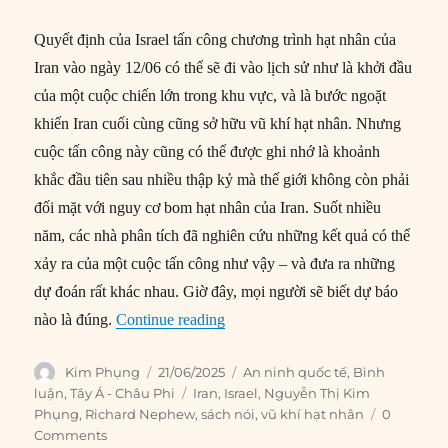
Quyết định của Israel tấn công chương trình hạt nhân của
Iran vào ngày 12/06 có thể sẽ đi vào lịch sử như là khởi đầu
của một cuộc chiến lớn trong khu vực, và là bước ngoặt
khiến Iran cuối cùng cũng sở hữu vũ khí hạt nhân. Nhưng
cuộc tấn công này cũng có thể được ghi nhớ là khoảnh
khắc đầu tiên sau nhiều thập kỷ mà thế giới không còn phải
đối mặt với nguy cơ bom hạt nhân của Iran. Suốt nhiều
năm, các nhà phân tích đã nghiên cứu những kết quả có thể
xảy ra của một cuộc tấn công như vậy – và đưa ra những
dự đoán rất khác nhau. Giờ đây, mọi người sẽ biết dự báo
“Liệu Israel có thể phá hủy chương 
nào là đúng.
Continue reading
Author
Posted
Categories
Kim Phụng
21/06/2025
An ninh quốc tế
,
Bình
on
Tags
luận
,
Tây Á - Châu Phi
Iran
,
Israel
,
Nguyễn Thị Kim
Phụng
,
Richard Nephew
,
sách nói
,
vũ khí hạt nhân
0
Comments