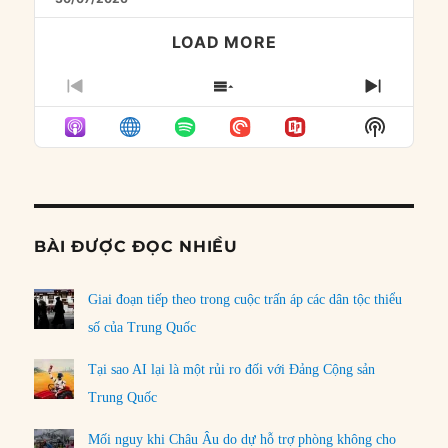
LOAD MORE
PREVIOUS
SHOW
NEXT
EPISODE
EPISODES
EPISO
Show
LIST
Podcast
Informat
BÀI ĐƯỢC ĐỌC NHIỀU
Giai đoạn tiếp theo trong cuộc trấn áp các dân tộc thiểu
số của Trung Quốc
Tại sao AI lại là một rủi ro đối với Đảng Cộng sản
Trung Quốc
Mối nguy khi Châu Âu do dự hỗ trợ phòng không cho