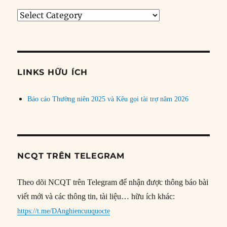
Tìm
bài
theo
chủ
đề
LINKS HỮU ÍCH
Báo cáo Thường niên 2025 và Kêu gọi tài trợ năm 2026
NCQT TRÊN TELEGRAM
Theo dõi NCQT trên Telegram để nhận được thông báo bài
viết mới và các thông tin, tài liệu… hữu ích khác:
https://t.me/DAnghiencuuquocte