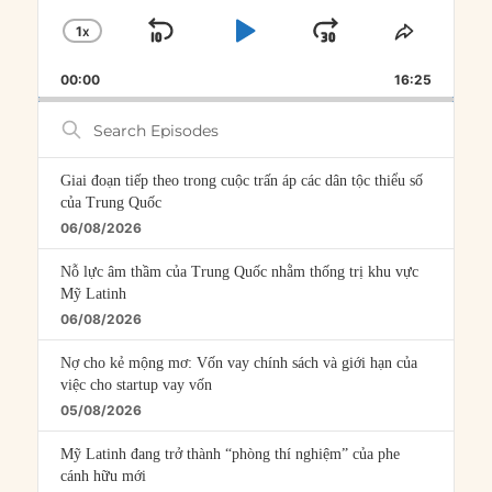
1
X
SKIP
PLAY
JUMP
CHANGE
SHARE
PLAYBACK
THIS
BACKWARD
PAUSE
FORWARD
00:00
RATE
16:25
EPISOD
Search
Episodes
Giai đoạn tiếp theo trong cuộc trấn áp các dân tộc thiểu số
của Trung Quốc
06/08/2026
Nỗ lực âm thầm của Trung Quốc nhằm thống trị khu vực
Mỹ Latinh
06/08/2026
Nợ cho kẻ mộng mơ: Vốn vay chính sách và giới hạn của
việc cho startup vay vốn
05/08/2026
Mỹ Latinh đang trở thành “phòng thí nghiệm” của phe
cánh hữu mới