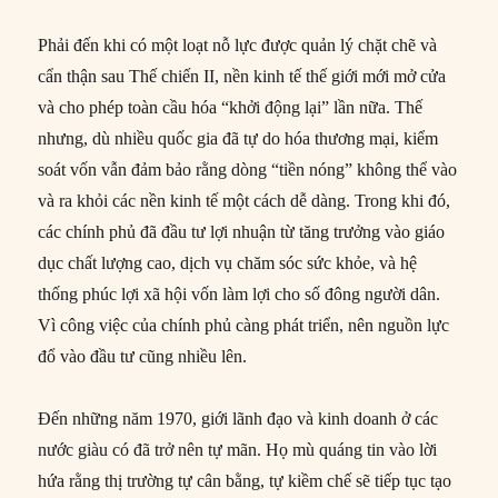
Phải đến khi có một loạt nỗ lực được quản lý chặt chẽ và
cẩn thận sau Thế chiến II, nền kinh tế thế giới mới mở cửa
và cho phép toàn cầu hóa “khởi động lại” lần nữa. Thế
nhưng, dù nhiều quốc gia đã tự do hóa thương mại, kiểm
soát vốn vẫn đảm bảo rằng dòng “tiền nóng” không thể vào
và ra khỏi các nền kinh tế một cách dễ dàng. Trong khi đó,
các chính phủ đã đầu tư lợi nhuận từ tăng trưởng vào giáo
dục chất lượng cao, dịch vụ chăm sóc sức khỏe, và hệ
thống phúc lợi xã hội vốn làm lợi cho số đông người dân.
Vì công việc của chính phủ càng phát triển, nên nguồn lực
đổ vào đầu tư cũng nhiều lên.
Đến những năm 1970, giới lãnh đạo và kinh doanh ở các
nước giàu có đã trở nên tự mãn. Họ mù quáng tin vào lời
hứa rằng thị trường tự cân bằng, tự kiềm chế sẽ tiếp tục tạo