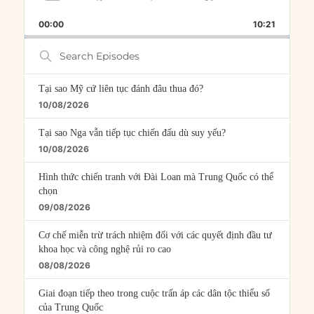
SKIP
PLAY
JUMP
PLAYBACK
THIS
BACKWARD
PAUSE
FORWARD
00:00
RATE
10:21
EPISOD
Search
Episodes
Tại sao Mỹ cứ liên tục đánh đâu thua đó?
10/08/2026
Tại sao Nga vẫn tiếp tục chiến đấu dù suy yếu?
10/08/2026
Hình thức chiến tranh với Đài Loan mà Trung Quốc có thể
chọn
09/08/2026
Cơ chế miễn trừ trách nhiệm đối với các quyết định đầu tư
khoa học và công nghệ rủi ro cao
08/08/2026
Giai đoạn tiếp theo trong cuộc trấn áp các dân tộc thiểu số
của Trung Quốc