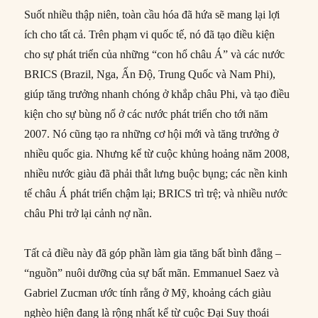
Suốt nhiều thập niên, toàn cầu hóa đã hứa sẽ mang lại lợi
ích cho tất cả. Trên phạm vi quốc tế, nó đã tạo điều kiện
cho sự phát triển của những “con hổ châu Á” và các nước
BRICS (Brazil, Nga, Ấn Độ, Trung Quốc và Nam Phi),
giúp tăng trưởng nhanh chóng ở khắp châu Phi, và tạo điều
kiện cho sự bùng nổ ở các nước phát triển cho tới năm
2007. Nó cũng tạo ra những cơ hội mới và tăng trưởng ở
nhiều quốc gia. Nhưng kể từ cuộc khủng hoảng năm 2008,
nhiều nước giàu đã phải thắt lưng buộc bụng; các nền kinh
tế châu Á phát triển chậm lại; BRICS trì trệ; và nhiều nước
châu Phi trở lại cảnh nợ nần.
Tất cả điều này đã góp phần làm gia tăng bất bình đẳng –
“nguồn” nuôi dưỡng của sự bất mãn. Emmanuel Saez và
Gabriel Zucman ước tính rằng ở Mỹ, khoảng cách giàu
nghèo hiện đang là rộng nhất kể từ cuộc Đại Suy thoái