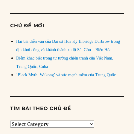
CHỦ ĐỀ MỚI
Hai bài diễn văn của Đại sứ Hoa Kỳ Elbridge Durbrow trong
dịp khởi công và khánh thành xa lộ Sài Gòn – Biên Hòa
Điểm khác biệt trong tư tưởng chiến tranh của Việt Nam,
Trung Quốc, Cuba
‘Black Myth: Wukong’ và sức mạnh mềm của Trung Quốc
TÌM BÀI THEO CHỦ ĐỀ
Tìm
bài