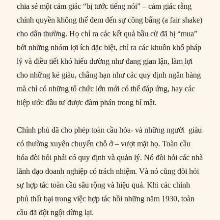
chia sẻ một cảm giác “bị tước tiếng nói” – cảm giác rằng
chính quyền không thể đem đến sự công bằng (a fair shake)
cho dân thường. Họ chỉ ra các kết quả bầu cử đã bị “mua”
bởi những nhóm lợi ích đặc biệt, chỉ ra các khuôn khổ pháp
lý và điều tiết khó hiểu dường như đang gian lận, làm lợi
cho những kẻ giàu, chẳng hạn như các quy định ngân hàng
mà chỉ có những tổ chức lớn mới có thể đáp ứng, hay các
hiệp ước đầu tư được đàm phán trong bí mật.
Chính phủ đã cho phép toàn cầu hóa- và những người giàu
có thường xuyên chuyển chỗ ở – vượt mặt họ. Toàn cầu
hóa đòi hỏi phải có quy định và quản lý. Nó đòi hỏi các nhà
lãnh đạo doanh nghiệp có trách nhiệm. Và nó cũng đòi hỏi
sự hợp tác toàn cầu sâu rộng và hiệu quả. Khi các chính
phủ thất bại trong việc hợp tác hồi những năm 1930, toàn
cầu đã đột ngột dừng lại.