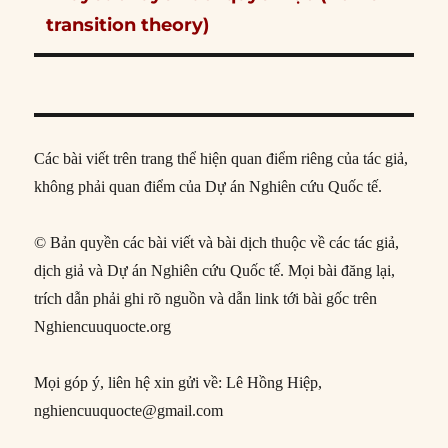
post:
transition theory)
Các bài viết trên trang thể hiện quan điểm riêng của tác giả,
không phải quan điểm của Dự án Nghiên cứu Quốc tế.
© Bản quyền các bài viết và bài dịch thuộc về các tác giả,
dịch giả và Dự án Nghiên cứu Quốc tế. Mọi bài đăng lại,
trích dẫn phải ghi rõ nguồn và dẫn link tới bài gốc trên
Nghiencuuquocte.org
Mọi góp ý, liên hệ xin gửi về: Lê Hồng Hiệp,
nghiencuuquocte@gmail.com