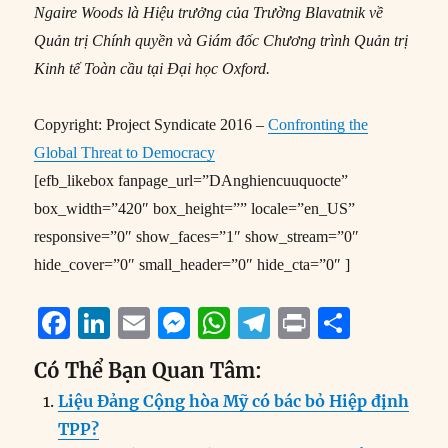
Ngaire Woods là Hiệu trưởng của Trường Blavatnik về
Quản trị Chính quyền và Giám đốc Chương trình Quản trị
Kinh tế Toàn cầu tại Đại học Oxford.
Copyright: Project Syndicate 2016 –
Confronting the
Global Threat to Democracy
[efb_likebox fanpage_url=”DAnghiencuuquocte”
box_width=”420″ box_height=”” locale=”en_US”
responsive=”0″ show_faces=”1″ show_stream=”0″
hide_cover=”0″ small_header=”0″ hide_cta=”0″ ]
F
Li
E
M
W
T
P
S
a
n
m
e
h
el
ri
h
Có Thể Bạn Quan Tâm:
c
k
ai
ss
at
e
n
a
Liệu Đảng Cộng hòa Mỹ có bác bỏ Hiệp định
e
e
l
e
s
g
t
re
TPP?