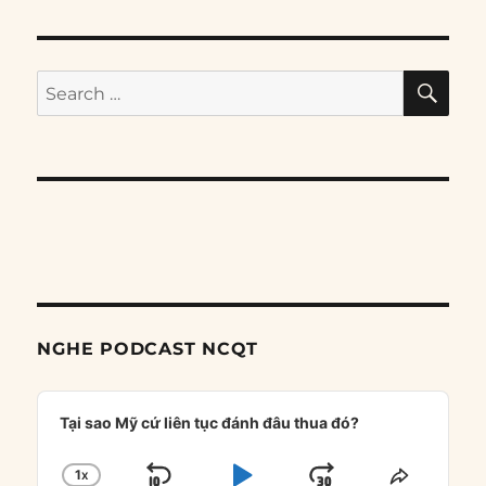
SE
Search
for:
NGHE PODCAST NCQT
Audio
Player
Tại sao Mỹ cứ liên tục đánh đâu thua đó?
1
X
CHANGE
SHARE