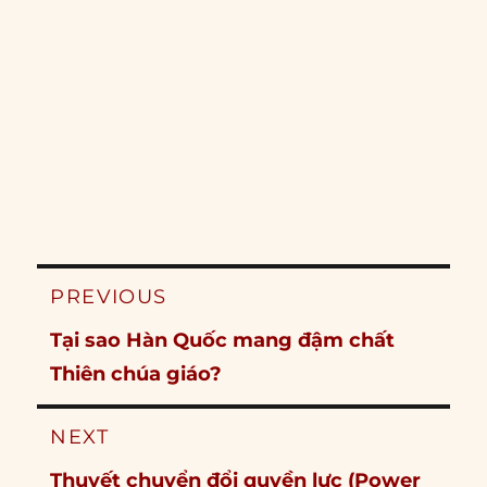
Post
PREVIOUS
navigation
Previous
Tại sao Hàn Quốc mang đậm chất
post:
Thiên chúa giáo?
NEXT
Next
Thuyết chuyển đổi quyền lực (Power