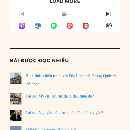
LOAD MORE
PREVIOUS
SHOW
NEXT
EPISODE
EPISODES
EPISO
Show
LIST
Podcast
Informat
BÀI ĐƯỢC ĐỌC NHIỀU
Hình thức chiến tranh với Đài Loan mà Trung Quốc có
thể chọn
Tại sao Mỹ cứ liên tục đánh đâu thua đó?
Tại sao Nga vẫn tiếp tục chiến đấu dù suy yếu?
Thế giới hôm nay: 10/08/2026