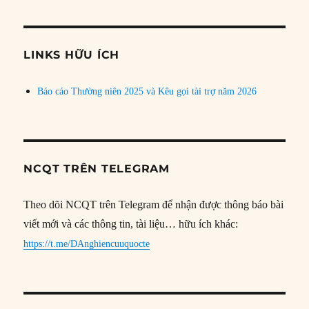
theo
chủ
đề
LINKS HỮU ÍCH
Báo cáo Thường niên 2025 và Kêu gọi tài trợ năm 2026
NCQT TRÊN TELEGRAM
Theo dõi NCQT trên Telegram để nhận được thông báo bài
viết mới và các thông tin, tài liệu… hữu ích khác:
https://t.me/DAnghiencuuquocte