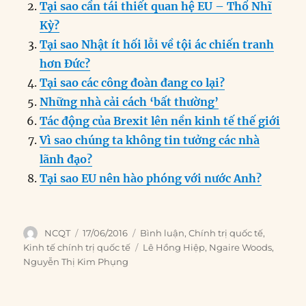
b
d
n
A
r
Tại sao cần tái thiết quan hệ EU – Thổ Nhĩ
o
I
g
p
a
Kỳ?
o
n
er
p
m
Tại sao Nhật ít hối lỗi về tội ác chiến tranh
k
hơn Đức?
Tại sao các công đoàn đang co lại?
Những nhà cải cách ‘bất thường’
Tác động của Brexit lên nền kinh tế thế giới
Vì sao chúng ta không tin tưởng các nhà
lãnh đạo?
Tại sao EU nên hào phóng với nước Anh?
Author
Posted
Categories
NCQT
17/06/2016
Bình luận
,
Chính trị quốc tế
,
on
Tags
Kinh tế chính trị quốc tế
Lê Hồng Hiệp
,
Ngaire Woods
,
Nguyễn Thị Kim Phụng