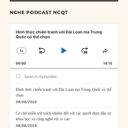
NGHE PODCAST NCQT
Audio
Player
Hình thức chiến tranh với Đài Loan mà Trung
Quốc có thể chọn
1
X
SKIP
PLAY
JUMP
CHANGE
SHARE
PLAYBACK
THIS
BACKWARD
PAUSE
FORWARD
00:00
RATE
14:15
EPISOD
Search
Episodes
Hình thức chiến tranh với Đài Loan mà Trung Quốc có thể
chọn
09/08/2026
Cơ chế miễn trừ trách nhiệm đối với các quyết định đầu tư
khoa học và công nghệ rủi ro cao
08/08/2026