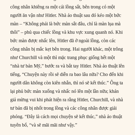
công nhân khiêng ra một cái lồng sắt, bên trong có một
người ăn vận như Hitler. Nhà ảo thuật sau đó kéo một bức
màn – “Không phải là bức màn sắt đâu, chỉ là màn lụa mà
thôi” – phủ qua chiếc lồng và khu vực xung quanh nó. Khi
bức màn được nhấc lên, Hitler đã ở ngoài lồng, còn các
công nhân bị mắc kẹt bên trong. Hai người khác, một trông
như Churchill và một thì mặc trang phục giống hết một
“nhà tư bản Mỹ,” bước ra và bắt tay Hitler. Nhà ảo thuật lên
tiếng, “Chuyện này rồi sẽ diễn ra bao lâu nữa? Cho đến khi
người dân không còn kiên nhẫn, thì nó sẽ kết thúc.” Ông ta
lại phủ bức màn xuống và nhấc nó lên một lần nữa; khán
giả mừng vui khi phát hiện ra rằng Hitler, Churchill, và nhà
tư bản đã bị nhốt trong lồng và các công nhân được giải
phóng. “Đây là cách mọi chuyện sẽ kết thúc,” nhà ảo thuật
tuyên bố, “và sẽ mãi mãi như vậy.”