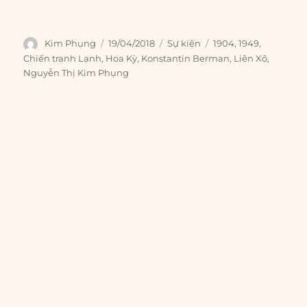
Author
Posted
Categories
Tags
Kim Phụng
19/04/2018
Sự kiện
1904
,
1949
,
on
Chiến tranh Lạnh
,
Hoa Kỳ
,
Konstantin Berman
,
Liên Xô
,
Nguyễn Thị Kim Phụng