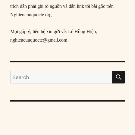
trích dẫn phải ghi rõ nguồn và dẫn link tới bài gốc trên
Nghiencuuquocte.org
Mọi góp ý, liên hệ xin gửi về: Lê Hồng Hiệp,
nghiencuuquocte@gmail.com
SE
Search
for: