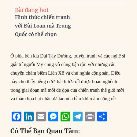
Bài đang hot
Hình thức chiến tranh
với Đài Loan mà Trung
Quốc có thể chọn
Ở phía bên kia Đại Tây Dương, truyện tranh và các nghệ sĩ
giải trí người Mỹ cũng vô cùng bận rộn với những câu
chuyện châm biếm Liên Xô và chủ nghĩa cộng sản. Điều
này cho thấy tiếng cười hài hước rất được hoan nghênh
trong giai đoạn mà mối đe dọa của chiến tranh thế giới mới
và thảm họa hạt nhân đã tạo nên bầu khí u ám nặng nề.
F
Li
E
M
W
T
P
S
a
n
m
e
h
el
ri
h
Có Thể Bạn Quan Tâm:
c
k
ai
ss
at
e
n
a