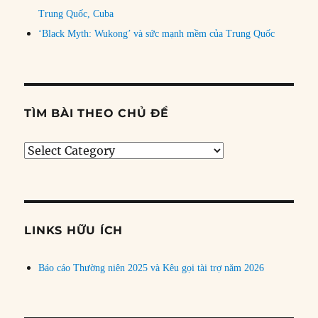
Trung Quốc, Cuba
‘Black Myth: Wukong’ và sức mạnh mềm của Trung Quốc
TÌM BÀI THEO CHỦ ĐỀ
Tìm
bài
theo
chủ
đề
LINKS HỮU ÍCH
Báo cáo Thường niên 2025 và Kêu gọi tài trợ năm 2026