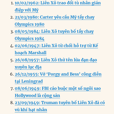
10/02/1962: Liên Xô trao đổi tù nhân gián
e
e
l
e
s
g
t
re
điệp với Mỹ
b
d
n
A
r
21/03/1980: Carter yêu cầu Mỹ tẩy chay
o
I
g
p
a
Olympics 1980
o
n
er
p
m
08/05/1984: Liên Xô tuyên bố tẩy chay
k
Olympics 1984
02/06/1947: Liên Xô từ chối hỗ trợ từ Kế
hoạch Marshall
26/08/1957: Liên Xô thử tên lửa đạn đạo
xuyên lục địa
26/12/1955: Vở ‘Porgy and Bess’ công diễn
tại Leningrad
08/06/1949: FBI cáo buộc một số ngôi sao
Hollywood là cộng sản
23/09/1949: Truman tuyên bố Liên Xô đã có
vũ khí hạt nhân