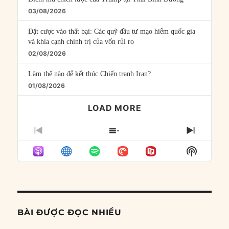
03/08/2026
Đặt cược vào thất bại: Các quỹ đầu tư mạo hiểm quốc gia
và khía cạnh chính trị của vốn rủi ro
02/08/2026
Làm thế nào để kết thúc Chiến tranh Iran?
01/08/2026
LOAD MORE
PREVIOUS
SHOW
NEXT
EPISODE
EPISODES
EPISO
Show
LIST
Podcast
Informat
BÀI ĐƯỢC ĐỌC NHIỀU