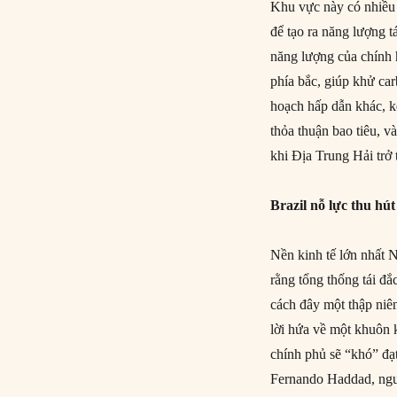
Khu vực này có nhiều 
để tạo ra năng lượng t
năng lượng của chính 
phía bắc, giúp khử ca
hoạch hấp dẫn khác, k
thỏa thuận bao tiêu, v
khi Địa Trung Hải trở 
Brazil nỗ lực thu hút
Nền kinh tế lớn nhất 
rằng tổng thống tái đắ
cách đây một thập niê
lời hứa về một khuôn k
chính phủ sẽ “khó” đạ
Fernando Haddad, ngườ