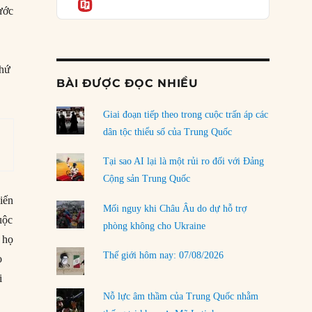
Informatio
04/08/2026
ước
Điểm mù chiến lược của Trump tại Thái Bình
Dương
ả
03/08/2026
thứ
BÀI ĐƯỢC ĐỌC NHIỀU
Đặt cược vào thất bại: Các quỹ đầu tư mạo
hiểm quốc gia và khía cạnh chính trị của vốn
rủi ro
Giai đoạn tiếp theo trong cuộc trấn áp các
02/08/2026
dân tộc thiểu số của Trung Quốc
Làm thế nào để kết thúc Chiến tranh Iran?
Tại sao AI lại là một rủi ro đối với Đảng
01/08/2026
Cộng sản Trung Quốc
hiến
Chiến lược kế tiếp của Bắc Kinh ở Biển Đông
Mối nguy khi Châu Âu do dự hỗ trợ
31/07/2026
uộc
phòng không cho Ukraine
 họ
Trật tự thế giới mới: Các nước nhỏ sẽ luôn
Thế giới hôm nay: 07/08/2026
o
phải chịu đựng?
30/07/2026
i
Nỗ lực âm thầm của Trung Quốc nhằm
LOAD MORE