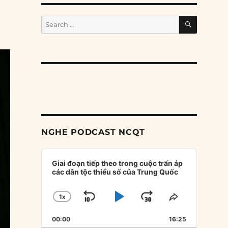
SEARCH
Search
for:
NGHE PODCAST NCQT
Audio
Player
Giai đoạn tiếp theo trong cuộc trấn áp
các dân tộc thiểu số của Trung Quốc
1
X
SKIP
PLAY
JUMP
CHANGE
SHARE
PLAYBACK
THIS
BACKWARD
PAUSE
FORWARD
00:00
RATE
16:25
EPISODE