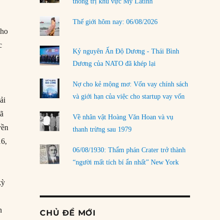
thống trị khu vực Mỹ Latinh
Thế giới hôm nay: 06/08/2026
cho
c
Kỷ nguyên Ấn Độ Dương - Thái Bình
Dương của NATO đã khép lại
Nợ cho kẻ mộng mơ: Vốn vay chính sách
và giới hạn của việc cho startup vay vốn
ải
đã
Về nhân vật Hoàng Văn Hoan và vụ
yền
thanh trừng sau 1979
16,
06/08/1930: Thẩm phán Crater trở thành
“người mất tích bí ẩn nhất” New York
kỳ
n
CHỦ ĐỀ MỚI