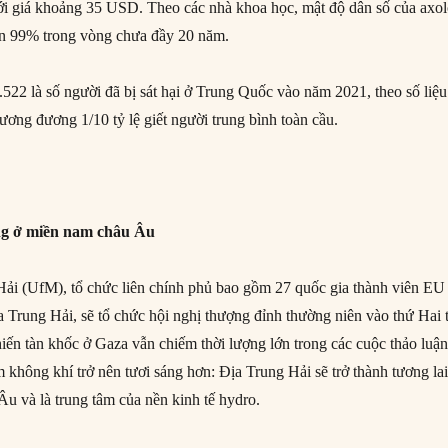
ới giá khoảng 35 USD. Theo các nhà khoa học, mật độ dân số của axol
ơn 99% trong vòng chưa đầy 20 năm.
.522 là số người đã bị sát hại ở Trung Quốc vào năm 2021, theo số liệu
ương đương 1/10 tỷ lệ giết người trung bình toàn cầu.
ng ở miền nam châu Âu
ải (UfM), tổ chức liên chính phủ bao gồm 27 quốc gia thành viên EU
a Trung Hải, sẽ tổ chức hội nghị thượng đỉnh thường niên vào thứ Hai t
iến tàn khốc ở Gaza vẫn chiếm thời lượng lớn trong các cuộc thảo luận
 không khí trở nên tươi sáng hơn: Địa Trung Hải sẽ trở thành tương la
u và là trung tâm của nền kinh tế hydro.