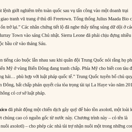
t lệnh giới nghiêm trên toàn quốc sau vụ tấn công vào một doanh trại
 giao tranh vũ trang ở thủ đô Freetown. Tổng thống Julius Maada Bio 
h ổn trở lại.” Các nhân chứng tiết lộ đã nghe thấy tiếng súng dữ dội ở cá
urray Town vào sáng Chủ nhật. Sierra Leone đã phải chịu đựng nhiều
uộc bầu cử vào tháng Sáu.
n tiếng cáo buộc lẫn nhau sau khi quân đội Trung Quốc nói rằng họ ph
iến Mỹ ở vùng Biển Đông đang tranh chấp. Phía Mỹ cho biết con tàu 
ng hải… phù hợp với luật pháp quốc tế.” Trung Quốc tuyên bố chủ qu
n Đông, bất chấp phán quyết của tòa trọng tài tại La Haye vào năm 20
hông có cơ sở luật pháp.
ico
đã phát động một chiến dịch gây quỹ để bảo tồn axolotl, một loài 
t chủng cao có nguồn gốc từ nước này. Chương trình này – có tên là
nuôi axolotl) – cho phép các nhà tài trợ nhận nuôi một trong những co