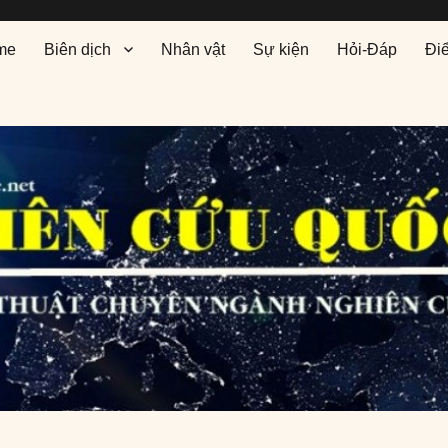
me
Biên dịch
Nhân vật
Sự kiện
Hỏi-Đáp
Đi