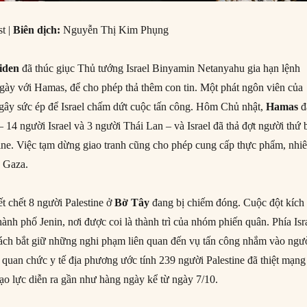
t |
Biên dịch:
Nguyễn Thị Kim Phụng
iden
đã thúc giục Thủ tướng Israel Binyamin Netanyahu gia hạn lệnh
gày với Hamas, để cho phép thả thêm con tin. Một phát ngôn viên của
gây sức ép để Israel chấm dứt cuộc tấn công. Hôm Chủ nhật,
Hamas
đ
– 14 người Israel và 3 người Thái Lan – và Israel đã thả đợt người thứ 
ine. Việc tạm dừng giao tranh cũng cho phép cung cấp thực phẩm, nhi
o Gaza.
ết chết 8 người Palestine ở
Bờ Tây
đang bị chiếm đóng. Cuộc đột kích
thành phố Jenin, nơi được coi là thành trì của nhóm phiến quân. Phía Isr
cách bắt giữ những nghi phạm liên quan đến vụ tấn công nhắm vào ngư
c quan chức y tế địa phương ước tính 239 người Palestine đã thiệt mạng
ạo lực diễn ra gần như hàng ngày kể từ ngày 7/10.