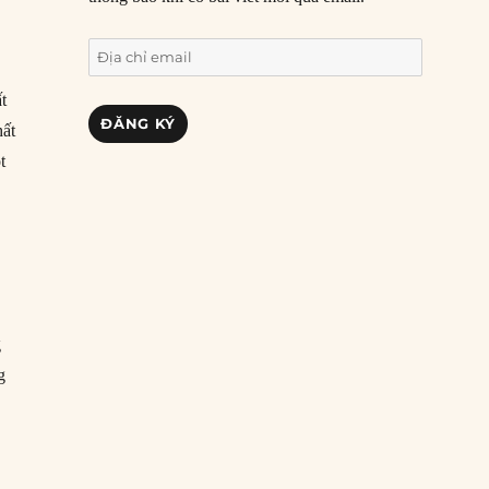
Địa
chỉ
t
email
ĐĂNG KÝ
hất
t
g
g