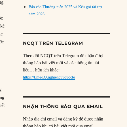
ng
Báo cáo Thường niên 2025 và Kêu gọi tài trợ
năm 2026
ớc
 kế
ác
ước
NCQT TRÊN TELEGRAM
Theo dõi NCQT trên Telegram để nhận được
thông báo bài viết mới và các thông tin, tài
liệu… hữu ích khác:
https://t.me/DAnghiencuuquocte
g
ững
iết
NHẬN THÔNG BÁO QUA EMAIL
Nhập địa chỉ email và đăng ký để được nhận
thông báo khi có bài viết mới qua email.