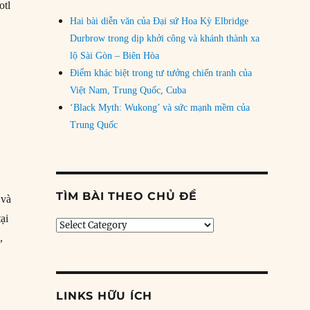
otl
Hai bài diễn văn của Đại sứ Hoa Kỳ Elbridge
Durbrow trong dịp khởi công và khánh thành xa
lộ Sài Gòn – Biên Hòa
Điểm khác biệt trong tư tưởng chiến tranh của
Việt Nam, Trung Quốc, Cuba
‘Black Myth: Wukong’ và sức mạnh mềm của
Trung Quốc
TÌM BÀI THEO CHỦ ĐỀ
 và
ại
Tìm
,
bài
theo
i
chủ
đề
LINKS HỮU ÍCH