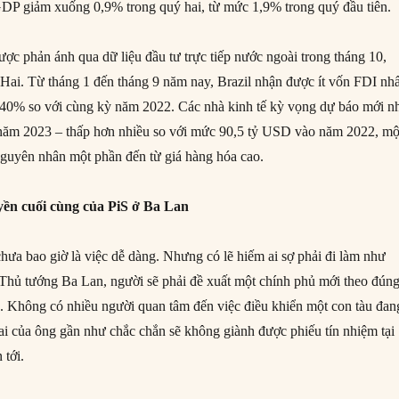
DP giảm xuống 0,9% trong quý hai, từ mức 1,9% trong quý đầu tiên.
ược phản ánh qua dữ liệu đầu tư trực tiếp nước ngoài trong tháng 10,
Hai. Từ tháng 1 đến tháng 9 năm nay, Brazil nhận được ít vốn FDI nhấ
 40% so với cùng kỳ năm 2022. Các nhà kinh tế kỳ vọng dự báo mới n
 năm 2023 – thấp hơn nhiều so với mức 90,5 tỷ USD vào năm 2022, mộ
nguyên nhân một phần đến từ giá hàng hóa cao.
ền cuối cùng của PiS ở Ba Lan
hưa bao giờ là việc dễ dàng. Nhưng có lẽ hiếm ai sợ phải đi làm như
Thủ tướng Ba Lan, người sẽ phải đề xuất một chính phủ mới theo đún
p. Không có nhiều người quan tâm đến việc điều khiển một con tàu đan
lai của ông gần như chắc chắn sẽ không giành được phiếu tín nhiệm tại
 tới.