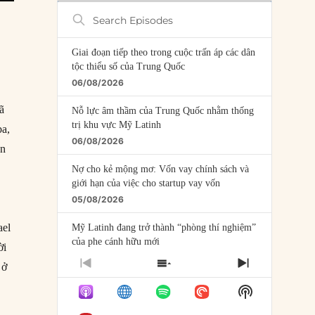
Search
Episodes
Giai đoạn tiếp theo trong cuộc trấn áp các dân
tộc thiểu số của Trung Quốc
06/08/2026
ã
Nỗ lực âm thầm của Trung Quốc nhằm thống
trị khu vực Mỹ Latinh
ba,
06/08/2026
ên
Nợ cho kẻ mộng mơ: Vốn vay chính sách và
giới hạn của việc cho startup vay vốn
05/08/2026
ael
Mỹ Latinh đang trở thành “phòng thí nghiệm”
của phe cánh hữu mới
ời
04/08/2026
 ở
PREVIOUS
SHOW
NEXT
EPISODE
EPISODES
EPISODE
Tại sao Trung Quốc phủ nhận cuộc gặp với
Show
LIST
Ngoại trưởng Nhật Bản?
Podcast