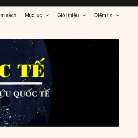
ểm sách
Mục lục
Giới thiệu
Điểm tin