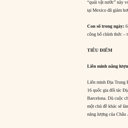
“quái vật nước” này v
tại Mexico đã giảm h
Con số trong ngày:
6
công bố chính thức – t
TIÊU ĐIỂM
Liên minh năng lượ
Liên minh Địa Trung H
16 quốc gia đối tác Đị
Barcelona. Dù cuộc ch
một chủ đề khác sẽ làm
năng lượng của Châu Â