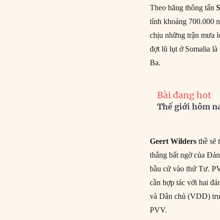
Theo hãng thông tấn
tính khoảng 700.000 n
chịu những trận mưa l
đợt lũ lụt ở Somalia l
Ba.
Bài đang hot
Thế giới hôm n
Geert Wilders
thề sẽ 
thắng bất ngờ của Đả
bầu cử vào thứ Tư. PV
cần hợp tác với hai đ
và Dân chủ (VDD) trun
PVV.