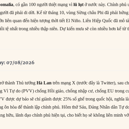
Somalia
, có gần 100 người thiệt mạng vì
lũ lụt
ở nước này. Chính phủ 
gười đã phải di dời. Kể từ tháng 10, vùng Sừng châu Phi đã phải hứng
ớn liên quan đến hiện tượng thời tiết El Niño. Liên Hiệp Quốc đã mô t
à tồi tệ nhất trong nhiều thập niên. Dự kiến mưa sẽ còn nhiều hơn kể từ 
ay: 07/08/2026
trở thành Thủ tướng
Hà Lan
trên mạng X (trước đây là Twitter), sau c
ng Vì Tự do (PVV) chống Hồi giáo, chống nhập cư, chống EU trong c
V được dự báo sẽ chỉ giành được 25% số ghế trong quốc hội, nghĩa là
ảng ôn hòa để thành lập chính phủ. Hôm thứ Sáu, Đảng Nhân dân Tự d
g hữu, lãnh đạo chính phủ hiện tại, cho biết họ sẽ không liên minh vớ