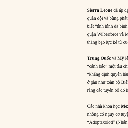
Sierra Leone
đã áp đặ
quân đội và bùng phát
biết “tình hình đã bìn
quận Wilberforce và M
tháng bạo lực kể từ c
Trung Quốc
và
Mỹ
lê
“cảnh báo” một tàu ch
“khẳng định quyền hà
ở gần như toàn bộ Biể
rằng các tuyên bố đó k
Các nhà khoa học
Mex
nhông có nguy cơ tuyệ
“Adoptaxolotl” (Nhận 