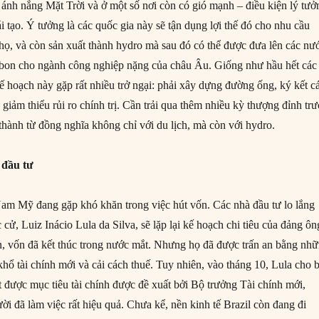
ánh nắng Mặt Trời và ở một số nơi còn có gió mạnh – điều kiện lý tưở
ái tạo. Ý tưởng là các quốc gia này sẽ tận dụng lợi thế đó cho nhu cầu
họ, và còn sản xuất thành hydro mà sau đó có thể được đưa lên các nư
rbon cho ngành công nghiệp nặng của châu Âu. Giống như hầu hết các
ế hoạch này gặp rất nhiều trở ngại: phải xây dựng đường ống, ký kết c
à giảm thiểu rủi ro chính trị. Cần trải qua thêm nhiều kỳ thượng đỉnh tr
thành từ đồng nghĩa không chỉ với du lịch, mà còn với hydro.
 đầu tư
Nam Mỹ đang gặp khó khăn trong việc hút vốn. Các nhà đầu tư lo lắng
c cử, Luiz Inácio Lula da Silva, sẽ lặp lại kế hoạch chi tiêu của đảng ôn
n, vốn đã kết thúc trong nước mắt. Nhưng họ đã được trấn an bằng nh
hổ tài chính mới và cải cách thuế. Tuy nhiên, vào tháng 10, Lula cho b
t được mục tiêu tài chính được đề xuất bởi Bộ trưởng Tài chính mới,
i đã làm việc rất hiệu quả. Chưa kể, nền kinh tế Brazil còn đang đi