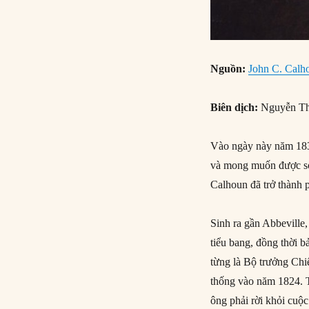
Nguồn:
John C. Calho
Biên dịch:
Nguyễn Th
Vào ngày này năm 1832
và mong muốn được sở
Calhoun đã trở thành 
Sinh ra gần Abbeville
tiểu bang, đồng thời 
từng là Bộ trưởng Chi
thống vào năm 1824. T
ông phải rời khỏi cuộ