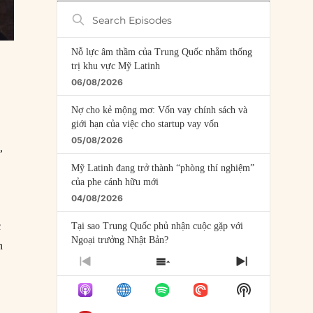
Search
Episodes
Nỗ lực âm thầm của Trung Quốc nhằm thống
trị khu vực Mỹ Latinh
06/08/2026
Nợ cho kẻ mộng mơ: Vốn vay chính sách và
giới hạn của việc cho startup vay vốn
05/08/2026
,
Mỹ Latinh đang trở thành “phòng thí nghiệm”
của phe cánh hữu mới
04/08/2026
c
Tại sao Trung Quốc phủ nhận cuộc gặp với
Ngoại trưởng Nhật Bản?
n
04/08/2026
PREVIOUS
SHOW
NEXT
EPISODE
EPISODES
EPISODE
Điểm mù chiến lược của Trump tại Thái Bình
Show
LIST
Dương
Podcast