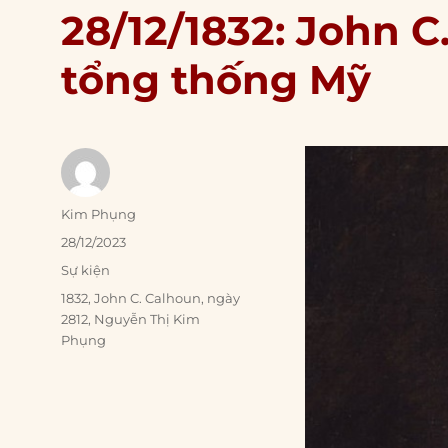
28/12/1832: John C
tổng thống Mỹ
Author
Kim Phụng
Posted
28/12/2023
on
Categories
Sự kiện
Tags
1832
,
John C. Calhoun
,
ngày
2812
,
Nguyễn Thị Kim
Phụng