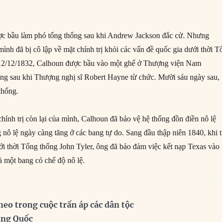
ợc bầu làm phó tổng thống sau khi Andrew Jackson đắc cử. Nhưng
ình đã bị cô lập về mặt chính trị khỏi các vấn đề quốc gia dưới thời T
12/12/1832, Calhoun được bầu vào một ghế ở Thượng viện Nam
rống sau khi Thượng nghị sĩ Robert Hayne từ chức. Mười sáu ngày sau,
thống.
hính trị còn lại của mình, Calhoun đã bảo vệ hệ thống đồn điền nô lệ
 nô lệ ngày càng tăng ở các bang tự do. Sang đầu thập niên 1840, khi t
ới thời Tổng thống John Tyler, ông đã bảo đảm việc kết nạp Texas vào
là một bang có chế độ nô lệ.
heo trong cuộc trấn áp các dân tộc
ung Quốc