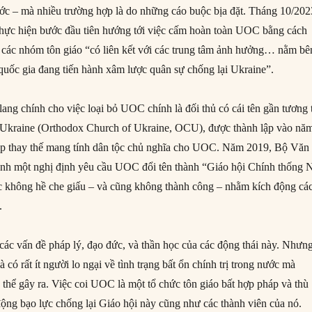
ớc – mà nhiều trường hợp là do những cáo buộc bịa đặt. Tháng 10/202
thực hiện bước đầu tiên hướng tới việc cấm hoàn toàn UOC bằng cách
 các nhóm tôn giáo “có liên kết với các trung tâm ảnh hưởng… nằm bê
 quốc gia đang tiến hành xâm lược quân sự chống lại Ukraine”.
ng chính cho việc loại bỏ UOC chính là đối thủ có cái tên gần tương 
 Ukraine (Orthodox Church of Ukraine, OCU), được thành lập vào nă
áp thay thế mang tính dân tộc chủ nghĩa cho UOC. Năm 2019, Bộ Văn
ành một nghị định yêu cầu UOC đổi tên thành “Giáo hội Chính thống 
c không hề che giấu – và cũng không thành công – nhằm kích động cá
.
 các vấn đề pháp lý, đạo đức, và thần học của các động thái này. Nhưn
 có rất ít người lo ngại về tình trạng bất ổn chính trị trong nước mà
 thể gây ra. Việc coi UOC là một tổ chức tôn giáo bất hợp pháp và thù
động bạo lực chống lại Giáo hội này cũng như các thành viên của nó.