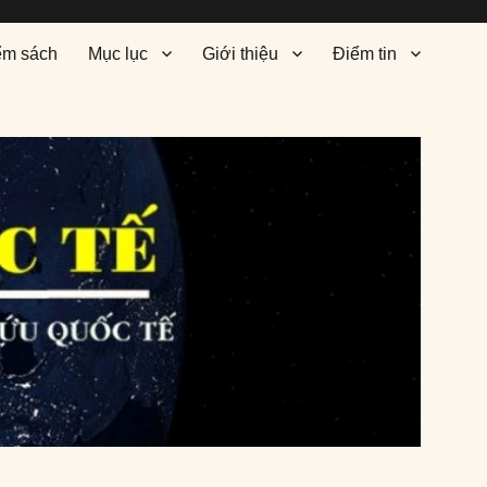
ểm sách
Mục lục
Giới thiệu
Điểm tin