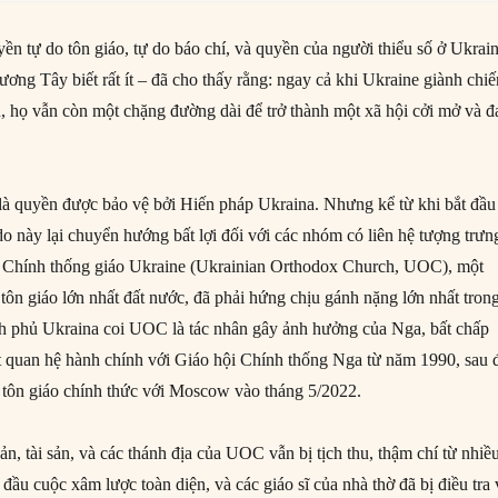
ền tự do tôn giáo, tự do báo chí, và quyền của người thiểu số ở Ukrai
ơng Tây biết rất ít – đã cho thấy rằng: ngay cả khi Ukraine giành chiế
n, họ vẫn còn một chặng đường dài để trở thành một xã hội cởi mở và đ
là quyền được bảo vệ bởi Hiến pháp Ukraina. Nhưng kể từ khi bắt đầu
do này lại chuyển hướng bất lợi đối với các nhóm có liên hệ tượng trưn
 Chính thống giáo Ukraine (Ukrainian Orthodox Church, UOC), một
tôn giáo lớn nhất đất nước, đã phải hứng chịu gánh nặng lớn nhất tron
h phủ Ukraina coi UOC là tác nhân gây ảnh hưởng của Nga, bất chấp
đứt quan hệ hành chính với Giáo hội Chính thống Nga từ năm 1990, sau 
tôn giáo chính thức với Moscow vào tháng 5/2022.
n, tài sản, và các thánh địa của UOC vẫn bị tịch thu, thậm chí từ nhiề
đầu cuộc xâm lược toàn diện, và các giáo sĩ của nhà thờ đã bị điều tra 