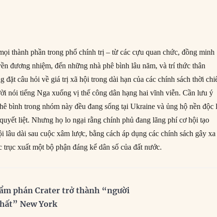
ọi thành phần trong phổ chính trị – từ các cựu quan chức, đồng minh
uyền đương nhiệm, đến những nhà phê bình lâu năm, và trí thức thân
đặt câu hỏi về giá trị xã hội trong dài hạn của các chính sách thời chi
i nói tiếng Nga xuống vị thế công dân hạng hai vĩnh viễn. Cần lưu ý
phê bình trong nhóm này đều đang sống tại Ukraine và ủng hộ nền độc 
uyết liệt. Nhưng họ lo ngại rằng chính phủ đang lãng phí cơ hội tạo
i lâu dài sau cuộc xâm lược, bằng cách áp dụng các chính sách gây xa
c trục xuất một bộ phận đáng kể dân số của đất nước.
ẩm phán Crater trở thành “người
nhất” New York