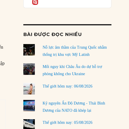
Informatio
03/08/2026
Đặt cược vào thất bại: Các quỹ đầu tư mạo
hiểm quốc gia và khía cạnh chính trị của vốn
rủi ro
02/08/2026
BÀI ĐƯỢC ĐỌC NHIỀU
Làm thế nào để kết thúc Chiến tranh Iran?
ến
Nỗ lực âm thầm của Trung Quốc nhằm
01/08/2026
thống trị khu vực Mỹ Latinh
Chiến lược kế tiếp của Bắc Kinh ở Biển Đông
lập
31/07/2026
Mối nguy khi Châu Âu do dự hỗ trợ
phòng không cho Ukraine
Trật tự thế giới mới: Các nước nhỏ sẽ luôn
phải chịu đựng?
Thế giới hôm nay: 06/08/2026
30/07/2026
Tập tìm cách chôn vùi bê bối chấn động vòng
Kỷ nguyên Ấn Độ Dương - Thái Bình
tròn thân cận của mình
Dương của NATO đã khép lại
29/07/2026
Thế giới hôm nay: 05/08/2026
LOAD MORE