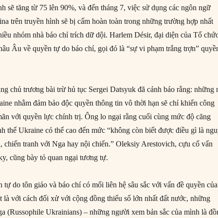
hình sẽ tăng từ 75 lên 90%, và đến tháng 7, việc sử dụng các ngôn ngữ
ina trên truyền hình sẽ bị cấm hoàn toàn trong những trường hợp nhất
hiều nhóm nhà báo chỉ trích dữ dội. Harlem Désir, đại diện của Tổ chứ
âu Âu về quyền tự do báo chí, gọi đó là “sự vi phạm trắng trợn” quyề
úng chủ trương bài trừ hủ tục Sergei Datsyuk đã cảnh báo rằng: những 
aine nhằm đảm bảo độc quyền thông tin vô thời hạn sẽ chỉ khiến công
ãn với quyền lực chính trị. Ông lo ngại rằng cuối cùng mức độ căng
ính thể Ukraine có thể cao đến mức “không còn biết được điều gì là ng
, chiến tranh với Nga hay nội chiến.” Oleksiy Arestovich, cựu cố vấn
ky, cũng bày tỏ quan ngại tương tự.
 tự do tôn giáo và báo chí có mối liên hệ sâu sắc với vấn đề quyền của
ệt là với cách đối xử với cộng đồng thiểu số lớn nhất đất nước, những
a (Russophile Ukrainians) – những người xem bản sắc của mình là đồ