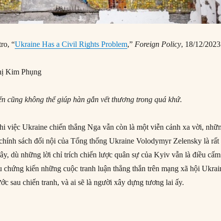
ro, “
Ukraine Has a Civil Rights Problem
,”
Foreign Policy
, 18/12/2023
ị Kim Phụng
iến cũng không thể giúp hàn gắn vết thương trong quá khứ.
i việc Ukraine chiến thắng Nga vẫn còn là một viễn cảnh xa vời, nhữ
c chính sách đối nội của Tổng thống Ukraine Volodymyr Zelensky là rất
ây, dù những lời chỉ trích chiến lược quân sự của Kyiv vẫn là điều cấm
ầu chứng kiến những cuộc tranh luận thẳng thắn trên mạng xã hội Ukrai
ước sau chiến tranh, và ai sẽ là người xây dựng tương lai ấy.