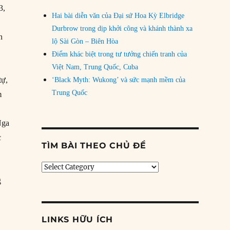
3,
Hai bài diễn văn của Đại sứ Hoa Kỳ Elbridge
Durbrow trong dịp khởi công và khánh thành xa
n
lộ Sài Gòn – Biên Hòa
Điểm khác biệt trong tư tưởng chiến tranh của
Việt Nam, Trung Quốc, Cuba
tự,
‘Black Myth: Wukong’ và sức mạnh mềm của
Trung Quốc
m
Nga
c
TÌM BÀI THEO CHỦ ĐỀ
Tìm
bài
g
theo
chủ
đề
LINKS HỮU ÍCH