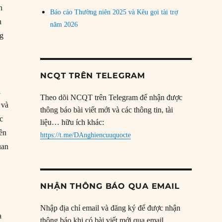
h
Báo cáo Thường niên 2025 và Kêu gọi tài trợ
n
năm 2026
ng
NCQT TRÊN TELEGRAM
i
Theo dõi NCQT trên Telegram để nhận được
 và
thông báo bài viết mới và các thông tin, tài
c
liệu… hữu ích khác:
yền
https://t.me/DAnghiencuuquocte
uan
NHẬN THÔNG BÁO QUA EMAIL
Nhập địa chỉ email và đăng ký để được nhận
a
thông báo khi có bài viết mới qua email.