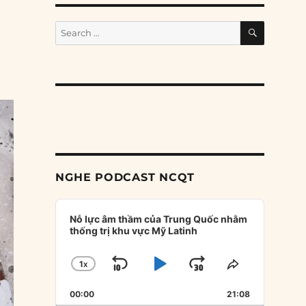
SEARCH
Search
for:
NGHE PODCAST NCQT
Audio
Player
Nỗ lực âm thầm của Trung Quốc nhằm
thống trị khu vực Mỹ Latinh
1
X
SKIP
PLAY
JUMP
CHANGE
SHARE
PLAYBACK
THIS
BACKWARD
PAUSE
FORWARD
00:00
RATE
21:08
EPISODE