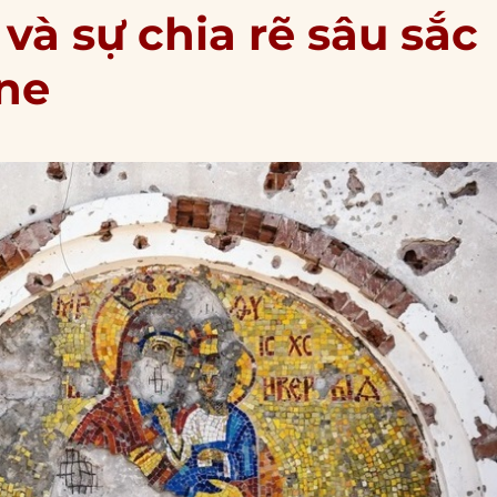
và sự chia rẽ sâu sắc
ine