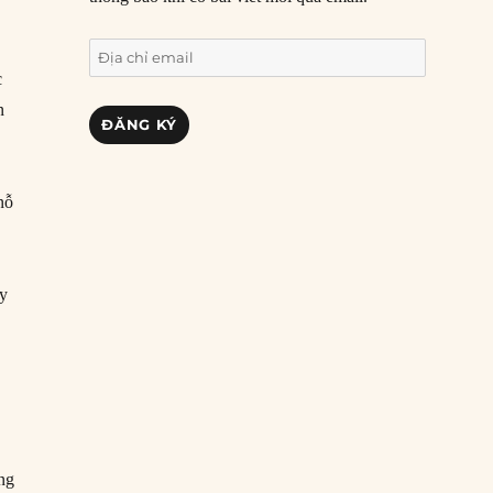
Địa
c
chỉ
email
n
ĐĂNG KÝ
nỗ
uy
ng