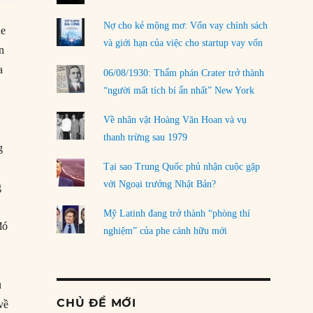
Nợ cho kẻ mộng mơ: Vốn vay chính sách
ne
và giới hạn của việc cho startup vay vốn
n
a
06/08/1930: Thẩm phán Crater trở thành
“người mất tích bí ẩn nhất” New York
Về nhân vật Hoàng Văn Hoan và vụ
thanh trừng sau 1979
g
Tại sao Trung Quốc phủ nhận cuộc gặp
với Ngoại trưởng Nhật Bản?
g
Mỹ Latinh đang trở thành “phòng thí
đó
nghiệm” của phe cánh hữu mới
u
CHỦ ĐỀ MỚI
về