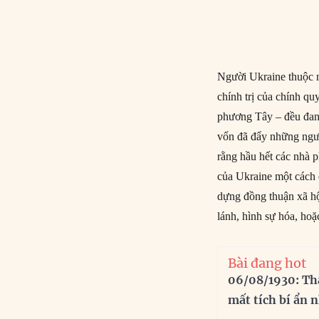
Người Ukraine thuộc m
chính trị của chính q
phương Tây – đều đang 
vốn đã đẩy những ngườ
rằng hầu hết các nhà 
của Ukraine một cách q
dựng đồng thuận xã hộ
lánh, hình sự hóa, hoặ
Bài đang hot
06/08/1930: Th
mất tích bí ẩn 