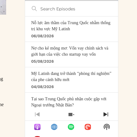
Search
Episodes
Nỗ lực âm thầm của Trung Quốc nhằm thống
trị khu vực Mỹ Latinh
06/08/2026
Nợ cho kẻ mộng mơ: Vốn vay chính sách và
giới hạn của việc cho startup vay vốn
05/08/2026
Mỹ Latinh đang trở thành “phòng thí nghiệm”
ng
của phe cánh hữu mới
04/08/2026
Tại sao Trung Quốc phủ nhận cuộc gặp với
ne
Ngoại trưởng Nhật Bản?
04/08/2026
PREVIOUS
SHOW
NEXT
EPISODE
EPISODES
EPISODE
Điểm mù chiến lược của Trump tại Thái Bình
Show
LIST
Dương
Podcast