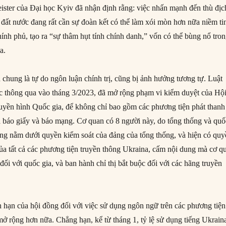
ster của Đại học Kyiv đã nhận định rằng: việc nhấn mạnh đến thù địc
 đất nước đang rất cần sự đoàn kết có thể làm xói mòn hơn nữa niềm ti
ính phủ, tạo ra “sự thâm hụt tính chính danh,” vốn có thể bùng nổ tro
a.
 chung là tự do ngôn luận chính trị, cũng bị ảnh hưởng tương tự. Luật
c thông qua vào tháng 3/2023, đã mở rộng phạm vi kiểm duyệt của Hộ
uyền hình Quốc gia, để không chỉ bao gồm các phương tiện phát thanh
ả báo giấy và báo mạng. Cơ quan có 8 người này, do tổng thống và quố
ng nằm dưới quyền kiểm soát của đảng của tổng thống, và hiện có qu
ủa tất cả các phương tiện truyền thông Ukraina, cấm nội dung mà cơ q
đối với quốc gia, và ban hành chỉ thị bắt buộc đối với các hãng truyền
hạn của hội đồng đối với việc sử dụng ngôn ngữ trên các phương tiện
mở rộng hơn nữa. Chẳng hạn, kể từ tháng 1, tỷ lệ sử dụng tiếng Ukrain