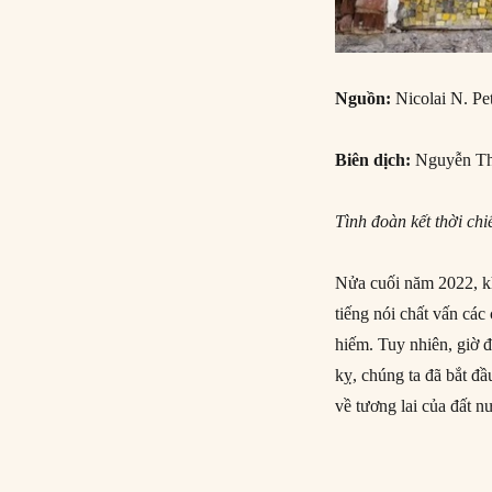
Nguồn:
Nicolai N. Pet
Biên dịch:
Nguyễn Th
Tình đoàn kết thời ch
Nửa cuối năm 2022, kh
tiếng nói chất vấn cá
hiếm. Tuy nhiên, giờ đ
kỵ, chúng ta đã bắt đ
về tương lai của đất n