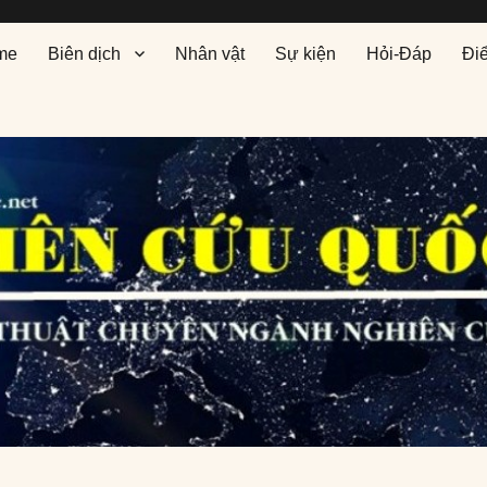
me
Biên dịch
Nhân vật
Sự kiện
Hỏi-Đáp
Đi