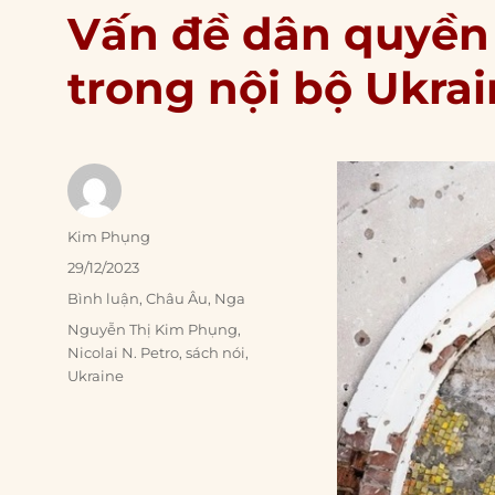
Vấn đề dân quyền 
trong nội bộ Ukra
Author
Kim Phụng
Posted
29/12/2023
on
Categories
Bình luận
,
Châu Âu
,
Nga
Tags
Nguyễn Thị Kim Phụng
,
Nicolai N. Petro
,
sách nói
,
Ukraine