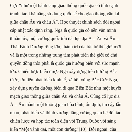
Cực “như một hành lang giao thông quốc gia có tính cạnh
tranh, tạo khả năng sử dụng quốc tế cho giao thông vận tải
giữa châu Âu và châu Á”. Học thuyết chính sách đối ngoại
cập nhật xác định rằng, Nga là quốc gia có nền văn minh
thuần túy, một cường quốc trải dài lục địa Á – Âu và Âu –
Thái Bình Dương rộng lớn, thành trì của trật tự thế giới mới
và là một trong những trung tâm phát triển thế giới có chủ
quyền đồng thời phải là quốc gia hướng biển với sức mạnh
lớn. Chiến lược biển được Nga xây dựng trên hướng Bắc
Cực, ưu tiên phát triển kinh tế, xã hội vùng Bắc Cực Nga,
xây dựng tuyến đường biển đi qua Biển Bắc như một huyết
mạch giao thông giữa châu Âu và châu Á. Củng cố lục địa
Á – Âu thành một không gian hòa bình, ổn định, tin cậy lẫn
nhau, phát triển và thịnh vượng, tăng cường quan hệ đối tác
chiến lược và hợp tác toàn diện với Trung Quốc với sáng
kiến ​​​“Một vành đai, một con đường”[10]. Đối ngoại của