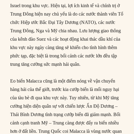
Israel trong khu vực. Hiện tại, lợi ích kinh tế và chính trị ở
Trung Đông hiện nay chủ yếu là do các nước thành viên Tổ
chức Hiệp ước Bắc Đại Tây Dương (NATO), các nước
Trung Đông, Nga và Mỹ chia nhau. Lưu lượng giao thông
của kênh đào Suez và các hoạt động khai thác dầu khí của
khu vực này ngày càng tăng sẽ khiến cho tình hình thêm
phức tạp, đặc biệt là trong bối cảnh các nước lớn đều tập
trung tăng cường sức mạnh hải quân.
Eo biển Malacca cũng là một điểm nóng về vận chuyển
hàng hải của thế giới, trước kia cướp biển là mối nguy hại
của tàu bè đi qua khu vực này. Tuy nhiên, từ khi Mỹ tăng
cường hiện diện quân sự với chiến lược Ấn Độ Dương –
Thái Bình Dương tình trạng cướp biển đã giảm mạnh. Bối
cảnh cạnh tranh Mỹ – Trung càng được đẩy ra biển nhiều
hơn ở đất liền. Trung Quốc coi Malacca là vùng nước quan