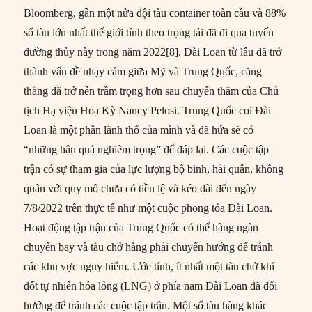
Bloomberg, gần một nửa đội tàu container toàn cầu và 88%
số tàu lớn nhất thế giới tính theo trọng tải đã đi qua tuyến
đường thủy này trong năm 2022[8]. Đài Loan từ lâu đã trở
thành vấn đề nhạy cảm giữa Mỹ và Trung Quốc, căng
thẳng đã trở nên trầm trọng hơn sau chuyến thăm ​​của Chủ
tịch Hạ viện Hoa Kỳ Nancy Pelosi. Trung Quốc coi Đài
Loan là một phần lãnh thổ của mình và đã hứa sẽ có
“những hậu quả nghiêm trọng” để đáp lại. Các cuộc tập
trận có sự tham gia của lực lượng bộ binh, hải quân, không
quân với quy mô chưa có tiền lệ và kéo dài đến ngày
7/8/2022 trên thực tế như một cuộc phong tỏa Đài Loan.
Hoạt động tập trận của Trung Quốc có thể hàng ngàn
chuyến bay và tàu chở hàng phải chuyển hướng để tránh
các khu vực nguy hiểm. Ước tính, ít nhất một tàu chở khí
đốt tự nhiên hóa lỏng (LNG) ở phía nam Đài Loan đã đổi
hướng để tránh các cuộc tập trận. Một số tàu hàng khác