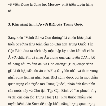
vệ Viễn Đông là động lực Moscow phát triển tuyến hàng
hải.
3. Khả năng tích hợp với BRI của Trung Quốc
Sáng kiến “Vành đai và Con đường” là chiến lược phát
triển cơ sở hạ tầng toàn cầu do Chủ tịch Trung Quốc Tập
Cận Bình đưa ra cách đây một thập kỷ nhằm kết nối châu
Á với châu Phi và châu Âu thông qua các tuyến đường bộ
và hàng hải. “Vành đai và Con đường” (BRI) được đánh
giá là tổ hợp siêu dự án cơ sở hạ tầng lớn nhất và tham vọng
nhất trong lịch sử nhân loại. BRI cũng được coi là một phần
quan trọng của “giấc mơ Trung Quốc”, phản ánh tầm nhìn
của nước này và Chủ tịch Tập Cận Bình về “sự phục hưng
vĩ đại của dân tộc Trung Hoa”[12]. Phụ thuộc nhiều vào
tuyến kênh đào Suez để nhập khẩu năng lượng quan trọng