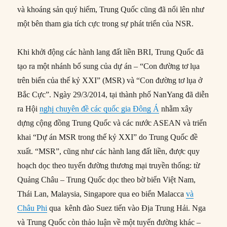
và khoáng sản quý hiếm, Trung Quốc cũng đã nổi lên như
một bên tham gia tích cực trong sự phát triển của NSR.
Khi khởi động các hành lang đất liền BRI, Trung Quốc đã
tạo ra một nhánh bổ sung của dự án – “Con đường tơ lụa
trên biển của thế kỷ XXI” (MSR) và “Con đường tơ lụa ở
Bắc Cực”. Ngày 29/3/2014, tại thành phố NanYang đã diễn
ra Hội
nghị chuyên đề các quốc gia Đông Á
nhằm xây
dựng cộng đồng Trung Quốc và các nước ASEAN và triển
khai “Dự án MSR trong thế kỷ XXI” do Trung Quốc đề
xuất. “MSR”, cũng như các hành lang đất liền, được quy
hoạch dọc theo tuyến đường thương mại truyền thống: từ
Quảng Châu – Trung Quốc dọc theo bờ biển Việt Nam,
Thái Lan, Malaysia, Singapore qua eo biển Malacca
và
Châu Phi
qua kênh đào Suez tiến vào Địa Trung Hải. Nga
và Trung Quốc còn thảo luận về một tuyến đường khác –