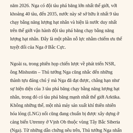
năm 2026. Nga có đội tàu phá băng lớn nhất thế giới, với
khoảng 40 tàu, đến 2035, nước này sẽ sở hữu ít nhất 9 tàu
chạy bằng năng lượng hạt nhân và hiện là nước duy nhất
trên thế giới vận hành đội tàu phá băng chạy bằng năng
lượng hạt nhân. Đây là một phần nỗ lực nhằm chiếm ưu thế
tuyệt đối của Nga ở Bắc Cực.
Ngoài ra, trong phiên họp chiến lược về phát triển NSR,
ông Mishustin – Thủ tướng Nga cũng nhắc đến những
thành tựu đáng chú ý mà Nga đã đạt được, chẳng hạn như
sự hiện diện của 3 tàu phá băng chạy bằng năng lượng hạt
nhân, trong đó có tàu phá băng mạnh nhất thế giới Arktika.
Không những thế, một nhà máy sản xuất khí thiên nhiên
hóa lỏng (LNG) nổi cũng đang chuẩn bị được xây dựng ở
cảng biển Utrenny ở Vịnh Ob thuộc vùng Tây Bắc Siberia
(Nga). Từ những dẫn chứng nêu trên, Thủ tướng Nga nhấn