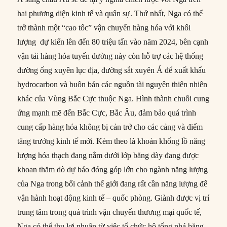
hai phương diện kinh tế và quân sự. Thứ nhất, Nga có thể
trở thành một “cao tốc” vận chuyển hàng hóa với khối
lượng dự kiến lên đến 80 triệu tấn vào năm 2024, bên cạnh
vận tải hàng hóa tuyến đường này còn hỗ trợ các hệ thống
đường ống xuyên lục địa, đường sắt xuyên Á để xuất khẩu
hydrocarbon và buôn bán các nguồn tài nguyên thiên nhiên
khác của Vùng Bắc Cực thuộc Nga. Hình thành chuỗi cung
ứng mạnh mẽ đến Bắc Cực, Bắc Âu, đảm bảo quá trình
cung cấp hàng hóa không bị cản trở cho các cảng và điểm
tăng trưởng kinh tế mới. Kèm theo là khoản khổng lồ năng
lượng hóa thạch đang nằm dưới lớp băng dày đang được
khoan thăm dò dự báo đóng góp lớn cho ngành năng lượng
của Nga trong bối cảnh thế giới đang rất cần năng lượng để
vận hành hoạt động kinh tế – quốc phòng. Giành được vị trí
trung tâm trong quá trình vận chuyển thương mại quốc tế,
Nga có thể thu lợi nhuận từ việc tổ chức hộ tống phá băng