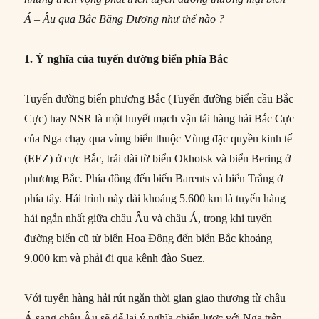
Á – Âu qua Bắc Băng Dương như thế nào ?
1. Ý nghĩa của tuyến đường biển phía Bắc
Tuyến đường biển phương Bắc (Tuyến đường biển cầu Bắc
Cực) hay NSR là một huyết mạch vận tải hàng hải Bắc Cực
của Nga chạy qua vùng biển thuộc Vùng đặc quyền kinh tế
(EEZ) ở cực Bắc, trải dài từ biển Okhotsk và biển Bering ở
phương Bắc. Phía đông đến biển Barents và biển Trắng ở
phía tây. Hải trình này dài khoảng 5.600 km là tuyến hàng
hải ngắn nhất giữa châu Âu và châu Á, trong khi tuyến
đường biển cũ từ biển Hoa Đông đến biển Bắc khoảng
9.000 km và phải đi qua kênh đào Suez.
Với tuyến hàng hải rút ngắn thời gian giao thương từ châu
Á sang châu Âu sẽ để lại ý nghĩa chiến lược với Nga trên