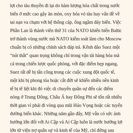
lợi cho tàu thuyền đi lại do hàm lượng hóa chất trong nước
biển ở mức cao gây ăn mòn, oxy hóa vỏ tàu hay vấn đề về
tai nạn va chạm với hệ thống cáp, ống ngầm đáy biển. Việc
Phần Lan là thành viên thứ 31 của NATO khiến biển Baltic
trở thành vùng nước mà NATO kiểm soát làm cho Moscow
chuẩn bị có những chính sách đáp trả. Kênh đào Suez một
“nút thắt” quan trọng không chỉ trong vận tải hàng hóa mà
cả trong chiến lược quốc phòng, với đặc điểm hẹp ngang,
Suez rất dễ bị tấn công trong các cuộc xung đột quốc tế,
một khi bị phong tỏa hoặc cắt đứt sẽ khiến nhiều nền kinh
tế bị tê liệt khi đó việc di chuyển quân sự đến các điểm
nóng ở Trung Đông, Châu Á hay Đông Phi sẽ tốn rất nhiều
thời gian vì phải đi vòng qua mũi Hảo Vọng hoặc các tuyến
đường biển khác. Những năm gần đây, Mỹ vẫn có sức ảnh
hưởng lớn đối với Ai Cập và Ai Cập luôn là nước hưởng lợi
lớn từ viện trợ quân sự và kinh tế của Mỹ, chỉ đứng sau