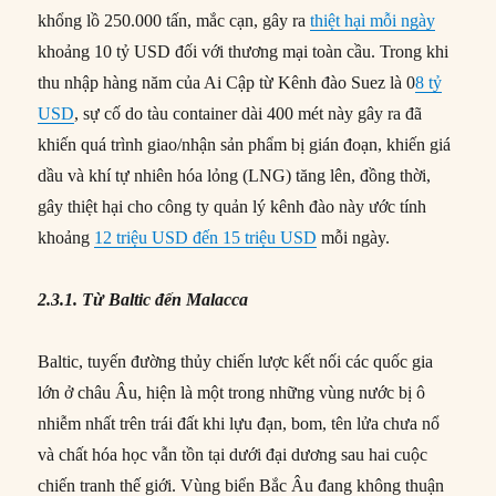
khổng lồ 250.000 tấn, mắc cạn, gây ra
thiệt hại mỗi ngày
khoảng 10 tỷ USD đối với thương mại toàn cầu. Trong khi
thu nhập hàng năm của Ai Cập từ Kênh đào Suez là 0
8 tỷ
USD
, sự cố do tàu container dài 400 mét này gây ra đã
khiến quá trình giao/nhận sản phẩm bị gián đoạn, khiến giá
dầu và khí tự nhiên hóa lỏng (LNG) tăng lên, đồng thời,
gây thiệt hại cho công ty quản lý kênh đào này ước tính
khoảng
12 triệu USD đến 15 triệu USD
mỗi ngày.
2.3.1. Từ Baltic đến Malacca
Baltic, tuyến đường thủy chiến lược kết nối các quốc gia
lớn ở châu Âu, hiện là một trong những vùng nước bị ô
nhiễm nhất trên trái đất khi lựu đạn, bom, tên lửa chưa nổ
và chất hóa học vẫn tồn tại dưới đại dương sau hai cuộc
chiến tranh thế giới. Vùng biển Bắc Âu đang không thuận