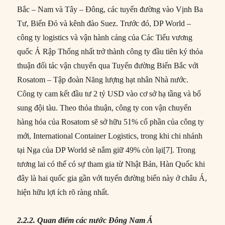
Bắc – Nam và Tây – Đông, các tuyến đường vào Vịnh Ba
Tư, Biển Đỏ và kênh đào Suez. Trước đó, DP World –
công ty logistics và vận hành cảng của Các Tiểu vương
quốc Ả Rập Thống nhất trở thành công ty đầu tiên ký thỏa
thuận đối tác vận chuyển qua Tuyến đường Biển Bắc với
Rosatom – Tập đoàn Năng lượng hạt nhân Nhà nước.
Công ty cam kết đầu tư 2 tỷ USD vào cơ sở hạ tầng và bổ
sung đội tàu. Theo thỏa thuận, công ty con vận chuyển
hàng hóa của Rosatom sẽ sở hữu 51% cổ phần của công ty
mới, International Container Logistics, trong khi chi nhánh
tại Nga của DP World sẽ nắm giữ 49% còn lại[7]. Trong
tương lai có thể có sự tham gia từ Nhật Bản, Hàn Quốc khi
đây là hai quốc gia gần với tuyến đường biển này ở châu Á,
hiện hữu lợi ích rõ ràng nhất.
2.2.2. Quan điểm các nước Đông Nam Á