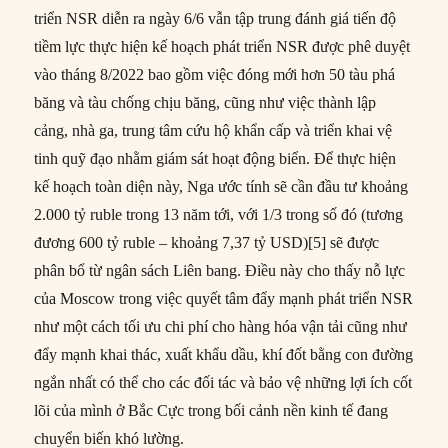
triển NSR diễn ra ngày 6/6 vẫn tập trung đánh giá tiến độ
tiềm lực thực hiện kế hoạch phát triển NSR được phê duyệt
vào tháng 8/2022 bao gồm việc đóng mới hơn 50 tàu phá
băng và tàu chống chịu băng, cũng như việc thành lập
cảng, nhà ga, trung tâm cứu hộ khẩn cấp và triển khai vệ
tinh quỹ đạo nhằm giám sát hoạt động biển. Để thực hiện
kế hoạch toàn diện này, Nga ước tính sẽ cần đầu tư khoảng
2.000 tỷ ruble trong 13 năm tới, với 1/3 trong số đó (tương
đương 600 tỷ ruble – khoảng 7,37 tỷ USD)[5] sẽ được
phân bổ từ ngân sách Liên bang. Điều này cho thấy nỗ lực
của Moscow trong việc quyết tâm đẩy mạnh phát triển NSR
như một cách tối ưu chi phí cho hàng hóa vận tải cũng như
đẩy mạnh khai thác, xuất khẩu dầu, khí đốt bằng con đường
ngắn nhất có thể cho các đối tác và bảo vệ những lợi ích cốt
lõi của mình ở Bắc Cực trong bối cảnh nền kinh tế đang
chuyển biến khó lường.