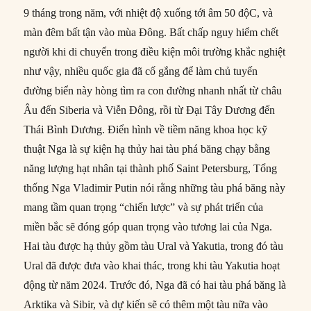
9 tháng trong năm, với nhiệt độ xuống tới âm 50 độC, và
màn đêm bất tận vào mùa Đông. Bất chấp nguy hiểm chết
người khi di chuyển trong điều kiện môi trường khắc nghiệt
như vậy, nhiều quốc gia đã cố gắng để làm chủ tuyến
đường biển này hòng tìm ra con đường nhanh nhất từ châu
Âu đến Siberia và Viễn Đông, rồi từ Đại Tây Dương đến
Thái Bình Dương. Điển hình về tiềm năng khoa học kỹ
thuật Nga là sự kiện hạ thủy hai tàu phá băng chạy bằng
năng lượng hạt nhân tại thành phố Saint Petersburg, Tổng
thống Nga Vladimir Putin nói rằng những tàu phá băng này
mang tầm quan trọng “chiến lược” và sự phát triển của
miền bắc sẽ đóng góp quan trọng vào tương lai của Nga.
Hai tàu được hạ thủy gồm tàu Ural và Yakutia, trong đó tàu
Ural đã được đưa vào khai thác, trong khi tàu Yakutia hoạt
động từ năm 2024. Trước đó, Nga đã có hai tàu phá băng là
Arktika và Sibir, và dự kiến sẽ có thêm một tàu nữa vào