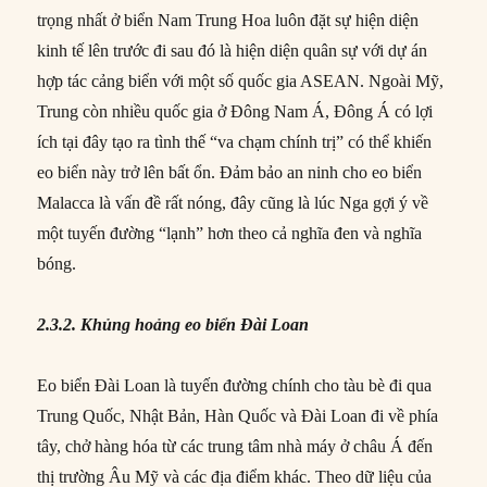
trọng nhất ở biển Nam Trung Hoa luôn đặt sự hiện diện
kinh tế lên trước đi sau đó là hiện diện quân sự với dự án
hợp tác cảng biển với một số quốc gia ASEAN. Ngoài Mỹ,
Trung còn nhiều quốc gia ở Đông Nam Á, Đông Á có lợi
ích tại đây tạo ra tình thế “va chạm chính trị” có thể khiến
eo biển này trở lên bất ổn. Đảm bảo an ninh cho eo biển
Malacca là vấn đề rất nóng, đây cũng là lúc Nga gợi ý về
một tuyến đường “lạnh” hơn theo cả nghĩa đen và nghĩa
bóng.
2.3.2. Khủng hoảng eo biển Đài Loan
Eo biển Đài Loan là tuyến đường chính cho tàu bè đi qua
Trung Quốc, Nhật Bản, Hàn Quốc và Đài Loan đi về phía
tây, chở hàng hóa từ các trung tâm nhà máy ở châu Á đến
thị trường Âu Mỹ và các địa điểm khác. Theo dữ liệu của