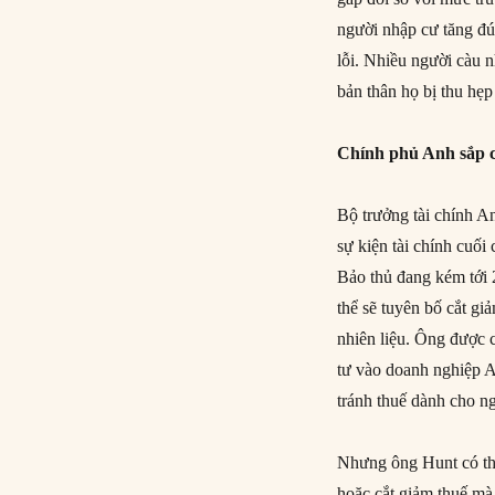
người nhập cư tăng đú
lỗi. Nhiều người càu 
bản thân họ bị thu hẹp 
Chính phủ Anh sắp c
Bộ trưởng tài chính A
sự kiện tài chính cuố
Bảo thủ đang kém tới
thể sẽ tuyên bố cắt gi
nhiên liệu. Ông được 
tư vào doanh nghiệp An
tránh thuế dành cho n
Nhưng ông Hunt có thể
hoặc cắt giảm thuế mà