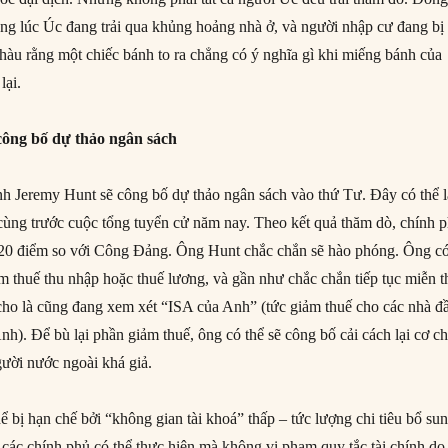
ng lúc Úc đang trải qua khủng hoảng nhà ở, và người nhập cư đang bị
nhàu rằng một chiếc bánh to ra chẳng có ý nghĩa gì khi miếng bánh của
lại.
ông bố dự thảo ngân sách
nh Jeremy Hunt sẽ công bố dự thảo ngân sách vào thứ Tư. Đây có thể l
i cùng trước cuộc tổng tuyển cử năm nay. Theo kết quả thăm dò, chính 
 20 điểm so với Công Đảng. Ông Hunt chắc chắn sẽ hào phóng. Ông c
ảm thuế thu nhập hoặc thuế lương, và gần như chắc chắn tiếp tục miễn 
cho là cũng đang xem xét “ISA của Anh” (tức giảm thuế cho các nhà đ
h). Để bù lại phần giảm thuế, ông có thể sẽ công bố cải cách lại cơ c
gười nước ngoài khá giả.
 bị hạn chế bởi “không gian tài khoá” thấp – tức lượng chi tiêu bổ su
 các chính phủ có thể thực hiện mà không vi phạm quy tắc tài chính do