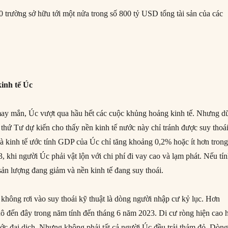
20 trường sở hữu tới một nửa trong số 800 tỷ USD tổng tài sản của các
inh tế Úc
y mắn, Úc vượt qua hầu hết các cuộc khủng hoảng kinh tế. Nhưng d
thứ Tư dự kiến ​​cho thấy nền kinh tế nước này chỉ tránh được suy thoá
hà kinh tế ước tính GDP của Úc chỉ tăng khoảng 0,2% hoặc ít hơn tron
 khi người Úc phải vật lộn với chi phí đi vay cao và lạm phát. Nếu tí
sản lượng đang giảm và nền kinh tế đang suy thoái.
hông rơi vào suy thoái kỹ thuật là dòng người nhập cư kỷ lục. Hơn
ô đến đây trong năm tính đến tháng 6 năm 2023. Di cư ròng hiện cao 
ước đại dịch. Nhưng không phải tất cả người Úc đều trải thảm đỏ. Dòn