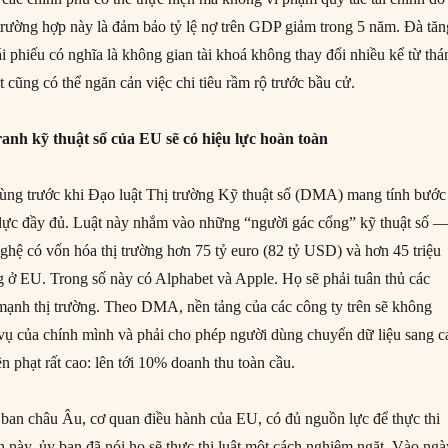
 trường hợp này là đảm bảo tỷ lệ nợ trên GDP giảm trong 5 năm. Đà tăn
rái phiếu có nghĩa là không gian tài khoá không thay đổi nhiều kể từ thá
t cũng có thể ngăn cản việc chi tiêu rầm rộ trước bầu cử.
anh kỹ thuật số của EU sẽ có hiệu lực hoàn toàn
ùng trước khi Đạo luật Thị trường Kỹ thuật số (DMA) mang tính bước
 lực đầy đủ. Luật này nhắm vào những “người gác cổng” kỹ thuật số 
nghệ có vốn hóa thị trường hơn 75 tỷ euro (82 tỷ USD) và hơn 45 triệu
 ở EU. Trong số này có Alphabet và Apple. Họ sẽ phải tuân thủ các
mạnh thị trường. Theo DMA, nền tảng của các công ty trên sẽ không
 vụ của chính mình và phải cho phép người dùng chuyển dữ liệu sang c
ền phạt rất cao: lên tới 10% doanh thu toàn cầu.
y ban châu Âu, cơ quan điều hành của EU, có đủ nguồn lực để thực thi
ày, ủy ban đã nói họ sẽ thực thi luật một cách nghiêm ngặt. Vào ngà