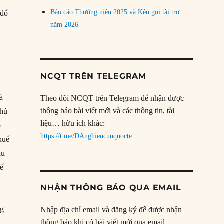
Báo cáo Thường niên 2025 và Kêu gọi tài trợ
 đổ
năm 2026
NCQT TRÊN TELEGRAM
à
Theo dõi NCQT trên Telegram để nhận được
thông báo bài viết mới và các thông tin, tài
phủ
liệu… hữu ích khác:
ó
https://t.me/DAnghiencuuquocte
thuế
ầu
hế
NHẬN THÔNG BÁO QUA EMAIL
ng
Nhập địa chỉ email và đăng ký để được nhận
thông báo khi có bài viết mới qua email.