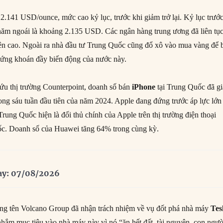
 2.141 USD/ounce, mức cao kỷ lục, trước khi giảm trở lại. Kỷ lục trướ
 năm ngoái là khoảng 2.135 USD. Các ngân hàng trung ương đã liên tụ
ên cao. Ngoài ra nhà đầu tư Trung Quốc cũng đổ xô vào mua vàng để 
hứng khoán đầy biến động của nước này.
ứu thị trường Counterpoint, doanh số bán
iPhone
tại Trung Quốc đã g
ong sáu tuần đầu tiên của năm 2024. Apple đang đứng trước áp lực lớn
Trung Quốc hiện là đối thủ chính của Apple trên thị trường điện thoại
c. Doanh số của Huawei tăng 64% trong cùng kỳ.
ay: 07/08/2026
ang tên Volcano Group đã nhận trách nhiệm về vụ đốt phá nhà máy
Tes
hắm mục tiêu vào nhà máy này vì nó “ăn hết đất, tài nguyên, con ngườ