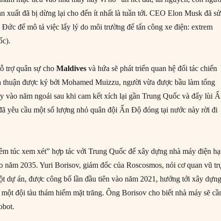
ản xuất đã bị dừng lại cho đến ít nhất là tuần tới. CEO Elon Musk đã s
 Đức để mô tả việc lấy lý do môi trường để tấn công xe điện: extrem
ốc).
ỗ trợ quân sự cho
Maldives
và hứa sẽ phát triển quan hệ đối tác chiến
ỏa thuận được ký bởi Mohamed Muizzu, người vừa được bầu làm tổng
y vào năm ngoái sau khi cam kết xích lại gần Trung Quốc và đẩy lùi 
đã yêu cầu một số lượng nhỏ quân đội Ấn Độ đóng tại nước này rời đi
iêm túc xem xét” hợp tác với Trung Quốc để xây dựng nhà máy điện hạ
ào năm 2035. Yuri Borisov, giám đốc của Roscosmos, nói cơ quan vũ tr
t dự án, được công bố lần đầu tiên vào năm 2021, hướng tới xây dựn
 một đội tàu thám hiểm mặt trăng. Ông Borisov cho biết nhà máy sẽ cầ
obot.