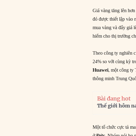
Giá vàng tăng lên hơn
đó được thiết lập vào
mua vàng và đẩy giá l
hiểm cho thị trường c
Theo công ty nghiên c
24% so với cùng kỳ tr
Huawei
, một công ty 
thông minh Trung Quố
Bài đang hot
Thế giới hôm n
Một tổ chức cực tả m
ở
Đức
. Nhóm nói họ n