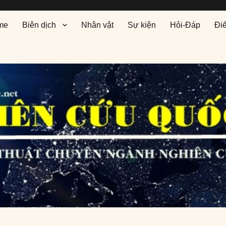
me
Biên dịch
Nhân vật
Sự kiện
Hỏi-Đáp
Đi