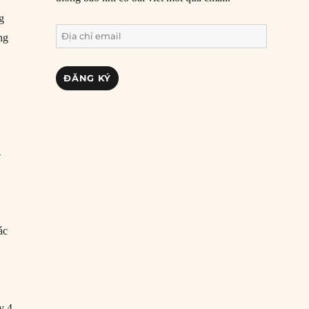
g
Địa
ng
chỉ
email
ĐĂNG KÝ
—
ác
y 4