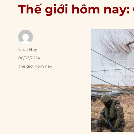
Thế giới hôm nay:
Author
Nhat Huy
Posted
06/03/2024
on
Categories
Thế giới hôm nay