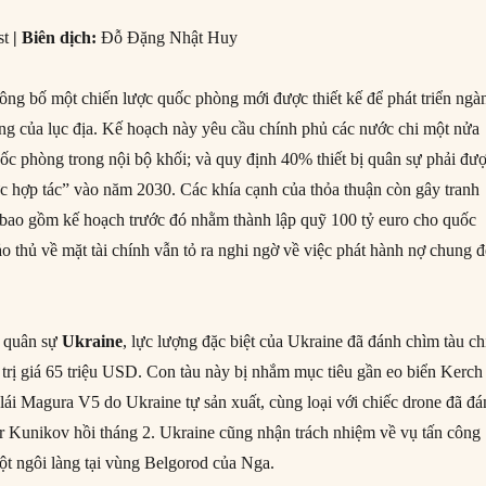
st
|
Biên dịch:
Đỗ Đặng Nhật Huy
ông bố một chiến lược quốc phòng mới được thiết kế để phát triển ngà
g của lục địa. Kế hoạch này yêu cầu chính phủ các nước chi một nửa
c phòng trong nội bộ khối; và quy định 40% thiết bị quân sự phải đư
 hợp tác” vào năm 2030. Các khía cạnh của thỏa thuận còn gây tranh
bao gồm kế hoạch trước đó nhằm thành lập quỹ 100 tỷ euro cho quốc
o thủ về mặt tài chính vẫn tỏ ra nghi ngờ về việc phát hành nợ chung đ
o quân sự
Ukraine
, lực lượng đặc biệt của Ukraine đã đánh chìm tàu ch
trị giá 65 triệu USD. Con tàu này bị nhắm mục tiêu gần eo biển Kerch
lái Magura V5 do Ukraine tự sản xuất, cùng loại với chiếc drone đã đ
 Kunikov hồi tháng 2. Ukraine cũng nhận trách nhiệm về vụ tấn công
t ngôi làng tại vùng Belgorod của Nga.