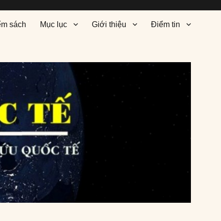
ểm sách
Mục lục
Giới thiệu
Điểm tin