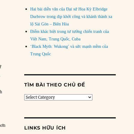
Hai bài diễn văn của Đại sứ Hoa Kỳ Elbridge
Durbrow trong dịp khởi công và khánh thành xa
lộ Sài Gòn – Biên Hòa
Điểm khác biệt trong tư tưởng chiến tranh của
Việt Nam, Trung Quốc, Cuba
‘Black Myth: Wukong’ và sức mạnh mềm của
Trung Quốc
ữ
i
g
TÌM BÀI THEO CHỦ ĐỀ
nh
Tìm
bài
theo
chủ
đề
hơn
LINKS HỮU ÍCH
g