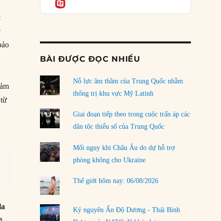
Informatio
04/08/2026
c
Điểm mù chiến lược của Trump tại Thái Bình
c
Dương
03/08/2026
bảo
BÀI ĐƯỢC ĐỌC NHIỀU
Đặt cược vào thất bại: Các quỹ đầu tư mạo
hiểm quốc gia và khía cạnh chính trị của vốn
rủi ro
Nỗ lực âm thầm của Trung Quốc nhằm
iảm
02/08/2026
thống trị khu vực Mỹ Latinh
 từ
Làm thế nào để kết thúc Chiến tranh Iran?
Giai đoạn tiếp theo trong cuộc trấn áp các
01/08/2026
dân tộc thiểu số của Trung Quốc
Chiến lược kế tiếp của Bắc Kinh ở Biển Đông
Mối nguy khi Châu Âu do dự hỗ trợ
31/07/2026
phòng không cho Ukraine
Trật tự thế giới mới: Các nước nhỏ sẽ luôn
Thế giới hôm nay: 06/08/2026
phải chịu đựng?
30/07/2026
la
Kỷ nguyên Ấn Độ Dương - Thái Bình
LOAD MORE
i