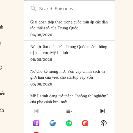
Search
Episodes
Giai đoạn tiếp theo trong cuộc trấn áp các dân
nh
tộc thiểu số của Trung Quốc
06/08/2026
ợc
Nỗ lực âm thầm của Trung Quốc nhằm thống
trị khu vực Mỹ Latinh
06/08/2026
ể
Nợ cho kẻ mộng mơ: Vốn vay chính sách và
giới hạn của việc cho startup vay vốn
05/08/2026
iến
Mỹ Latinh đang trở thành “phòng thí nghiệm”
của phe cánh hữu mới
04/08/2026
ánh
PREVIOUS
SHOW
NEXT
EPISODE
EPISODES
EPISODE
Tại sao Trung Quốc phủ nhận cuộc gặp với
Show
LIST
Ngoại trưởng Nhật Bản?
Podcast