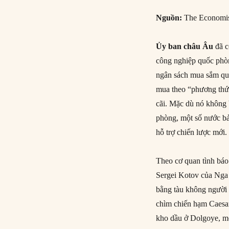
Nguồn:
The Economi
Ủy ban châu Âu
đã c
công nghiệp quốc phòn
ngân sách mua sắm quố
mua theo “phương thức
cãi. Mặc dù nó không 
phòng, một số nước bả
hỗ trợ chiến lược mới.
Theo cơ quan tình bá
Sergei Kotov của Nga 
bằng tàu không người 
chìm chiến hạm Caesar
kho dầu ở Dolgoye, mộ