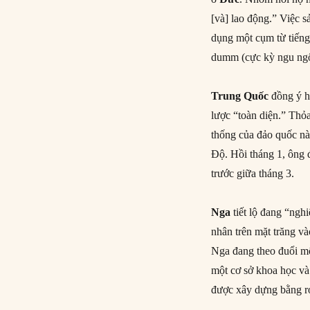
[và] lao động.” Việc s
dụng một cụm từ tiếng
dumm (cực kỳ ngu ng
Trung Quốc
đồng ý h
lược “toàn diện.” Th
thống của đảo quốc nà
Độ. Hồi tháng 1, ông 
trước giữa tháng 3.
Nga
tiết lộ đang “ngh
nhân trên mặt trăng v
Nga đang theo đuổi mộ
một cơ sở khoa học và
được xây dựng bằng r