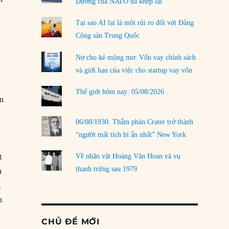
Dương của NATO đã khép lại
ử
Tại sao AI lại là một rủi ro đối với Đảng
Cộng sản Trung Quốc
Nợ cho kẻ mộng mơ: Vốn vay chính sách
và giới hạn của việc cho startup vay vốn
Thế giới hôm nay: 05/08/2026
Ấn
06/08/1930: Thẩm phán Crater trở thành
“người mất tích bí ẩn nhất” New York
t
Về nhân vật Hoàng Văn Hoan và vụ
thanh trừng sau 1979
ụ
g
n
CHỦ ĐỀ MỚI