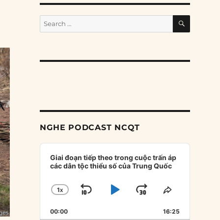
SEARCH
Search
for:
NGHE PODCAST NCQT
Audio
Player
Giai đoạn tiếp theo trong cuộc trấn áp
các dân tộc thiểu số của Trung Quốc
1
X
SKIP
PLAY
JUMP
CHANGE
SHARE
PLAYBACK
THIS
BACKWARD
PAUSE
FORWARD
00:00
RATE
16:25
EPISODE