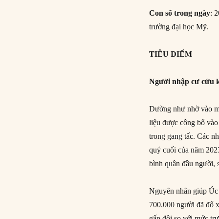
Con số trong ngày
: 
trường đại học Mỹ.
TIÊU ĐIỂM
Người nhập cư cứu k
Dường như nhờ vào ma
liệu được công bố vào 
trong gang tấc. Các n
quý cuối của năm 2023,
bình quân đầu người, 
Nguyên nhân giúp Úc k
700.000 người đã đổ x
gấp đôi so với mức tr