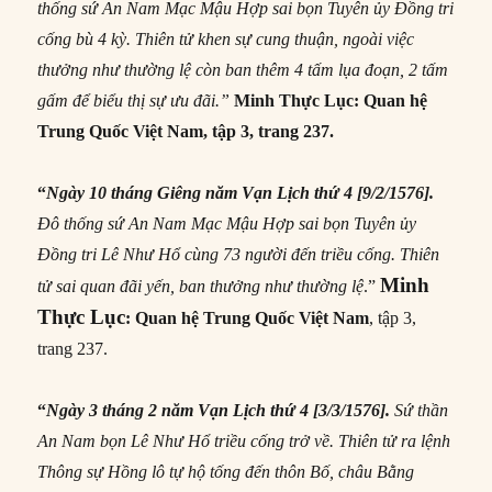
thống sứ An Nam Mạc Mậu Hợp sai bọn Tuyên ủy Đồng tri
cống bù 4 kỳ. Thiên tử khen sự cung thuận, ngoài việc
thưởng như thường lệ còn ban thêm 4 tấm lụa đoạn, 2 tấm
gấm để biểu thị sự ưu đãi.”
Minh Thực Lục: Quan hệ
Trung Quốc Việt Nam, tập 3, trang 237.
“
Ngày 10 tháng Giêng năm Vạn Lịch thứ 4 [9/2/1576].
Đô thống sứ An Nam Mạc Mậu Hợp sai bọn Tuyên ủy
Đồng tri Lê Như Hổ cùng 73 người đến triều cống. Thiên
Minh
tử sai quan đãi yến, ban thưởng như thường lệ
.”
Thực Lục
: Quan hệ Trung Quốc Việt Nam
,
tập 3,
trang 237.
“
Ngày 3 tháng 2 năm Vạn Lịch thứ 4 [3/3/1576].
Sứ thần
An Nam bọn Lê Như Hổ triều cống trở về. Thiên tử ra lệnh
Thông sự Hồng lô tự hộ tống đến thôn Bố, châu Bằng