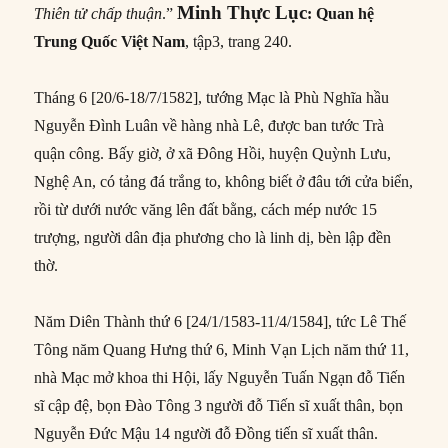
Minh Thực Lục
Thiên tử chấp thuận
.”
: Quan hệ
Trung Quốc Việt Nam
,
tập3, trang 240.
Tháng 6 [20/6-18/7/1582], tướng Mạc là Phù Nghĩa hầu
Nguyễn Đình Luân về hàng nhà Lê, được ban tước Trà
quận công. Bấy giờ, ở xã Đông Hồi, huyện Quỳnh Lưu,
Nghệ An, có tảng đá trắng to, không biết ở đâu tới cửa biển,
rồi từ dưới nước văng lên đất bằng, cách mép nước 15
trượng, người dân địa phương cho là linh dị, bèn lập đền
thờ.
Năm Diên Thành thứ 6 [24/1/1583-11/4/1584], tức Lê Thế
Tông năm Quang Hưng thứ 6, Minh Vạn Lịch năm thứ 11,
nhà Mạc mở khoa thi Hội, lấy Nguyễn Tuấn Ngạn đỗ Tiến
sĩ cập đệ, bọn Đào Tông 3 người đỗ Tiến sĩ xuất thân, bọn
Nguyễn Đức Mậu 14 người đỗ Đồng tiến sĩ xuất thân.