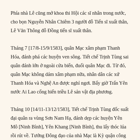
Phía nhà Lê cũng mở khoa thi Hội các sĩ nhân trong nước,
cho bọn Nguyễn Nhân Chiêm 3 người đỗ Tiến sĩ xuất thân,
Lê Văn Thông đỗ Đồng tiến sĩ xuất thân.
Tháng 7 [17/8-15/9/1583], quân Mạc xâm phạm Thanh
Hóa, đánh phá các huyện ven sông. Tiết chế Trịnh Tùng sai
quân đánh lớn ở ngoài cửa biển, đuổi quân Mạc đi. Từ đó,
quân Mạc không dám xâm phạm nữa, nhân dân các xứ
Thanh Hóa và Nghệ An được nghỉ ngơi. Bấy giờ Trấn Yên
nước Ai Lao cống hiến triều Lê sản vật địa phương.
Tháng 10 [14/11-13/12/1583], Tiết chế Trịnh Tùng đốc suất
đại quân ra vùng Sơn Nam Hạ, đánh dẹp các huyện Yên
Mô [Ninh Bình], Yên Khang [Ninh Bình], thu lấy thóc lúa
rồi rút về. Tướng Đông đạo của nhà Mạc là Kỳ quận công