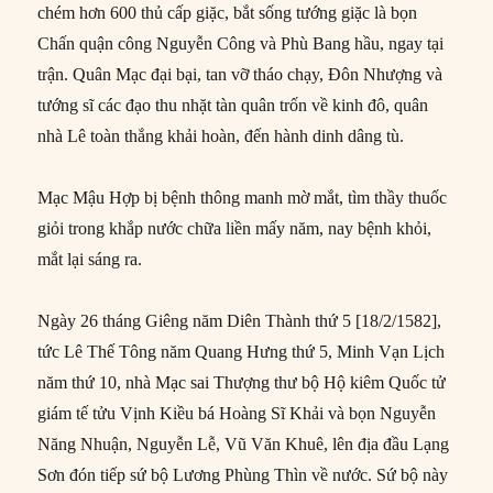
chém hơn 600 thủ cấp giặc, bắt sống tướng giặc là bọn
Chấn quận công Nguyễn Công và Phù Bang hầu, ngay tại
trận. Quân Mạc đại bại, tan vỡ tháo chạy, Đôn Nhượng và
tướng sĩ các đạo thu nhặt tàn quân trốn về kinh đô, quân
nhà Lê toàn thắng khải hoàn, đến hành dinh dâng tù.
Mạc Mậu Hợp bị bệnh thông manh mờ mắt, tìm thầy thuốc
giỏi trong khắp nước chữa liền mấy năm, nay bệnh khỏi,
mắt lại sáng ra.
Ngày 26 tháng Giêng năm Diên Thành thứ 5 [18/2/1582],
tức Lê Thế Tông năm Quang Hưng thứ 5, Minh Vạn Lịch
năm thứ 10, nhà Mạc sai Thượng thư bộ Hộ kiêm Quốc tử
giám tế tửu Vịnh Kiều bá Hoàng Sĩ Khải và bọn Nguyễn
Năng Nhuận, Nguyễn Lễ, Vũ Văn Khuê, lên địa đầu Lạng
Sơn đón tiếp sứ bộ Lương Phùng Thìn về nước. Sứ bộ này