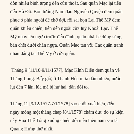
dồn nhiều binh tượng đến cứu thoát. Sau quân Mạc lại tiến
đến Hà Đô. Bọn tướng Nam đạo Nguyễn Quyện đem quân
phục ở phía ngoài đê chờ đợi, rồi sai bọn Lại Thế Mỹ đem
quân khiêu chiến, tiến đến ngoài cửa luỹ Khoái Lạc. Thế
Mỹ nhảy lên ngựa trước đến đánh, quân nhà Lê dùng súng
bắn chết dưới chân ngựa. Quân Mạc tan vỡ. Các quân tranh
nhau dâng tai Thế Mỹ ở cửa quân.
Tháng 9 [11/10-9/11/1577], Mạc Kính Điển đem quân về
Thăng Long. Bấy giờ, ở Thanh Hóa mưa dầm nhiều, nước
lụt đến 7 lần, lúa má bị hư hại, dân đói to.
Tháng 11 [9/12/1577-7/1/1578] sao chổi xuất hiện, đến
ngày mồng một tháng chạp [8/1/1578] chấm dứt, do sự kiện
này Vua Thế Tông xuống chiếu đổi niên hiệu năm sau là
Quang Hưng thứ nhất.