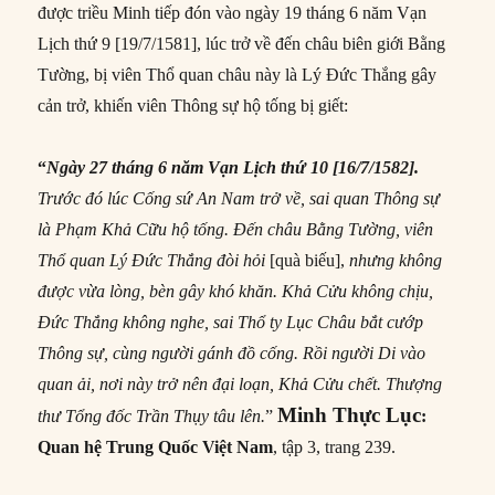
được triều Minh tiếp đón vào ngày 19 tháng 6 năm Vạn
Lịch thứ 9 [19/7/1581], lúc trở về đến châu biên giới Bằng
Tường, bị viên Thổ quan châu này là Lý Đức Thắng gây
cản trở, khiến viên Thông sự hộ tống bị giết:
“
Ngày 27 tháng 6 năm Vạn Lịch thứ 10 [16/7/1582].
Trước đó lúc Cống sứ An Nam trở về, sai quan Thông sự
là Phạm Khả Cữu hộ tống. Đến châu Bằng Tường, viên
Thổ quan Lý Đức Thắng đòi hỏi
[quà biếu],
nhưng không
được vừa lòng, bèn gây khó khăn. Khả Cửu không chịu,
Ðức Thắng không nghe, sai Thổ ty Lục Châu bắt cướp
Thông sự, cùng người gánh đồ cống. Rồi người Di vào
quan ải, nơi này trở nên đại loạn, Khả Cửu chết. Thượng
Minh Thực Lục
thư Tổng đốc Trần Thụy tâu lên.
”
:
Quan hệ Trung Quốc Việt Nam
,
tập 3, trang 239.