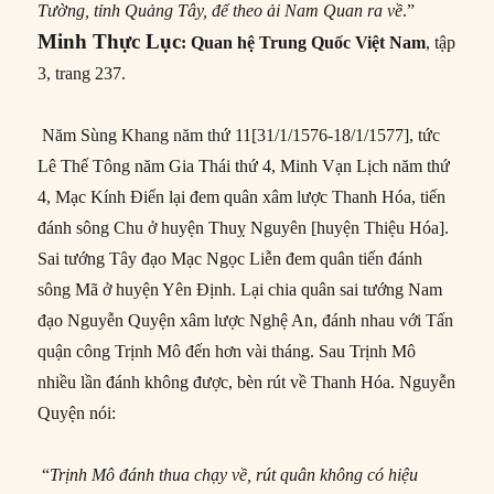
Tường, tỉnh Quảng Tây, để theo ải Nam Quan ra về
.”
Minh Thực Lục
: Quan hệ Trung Quốc Việt Nam
,
tập
3, trang 237.
Năm Sùng Khang năm thứ 11[31/1/1576-18/1/1577], tức
Lê Thế Tông năm Gia Thái thứ 4, Minh Vạn Lịch năm thứ
4, Mạc Kính Điển lại đem quân xâm lược Thanh Hóa, tiến
đánh sông Chu ở huyện Thuỵ Nguyên [huyện Thiệu Hóa].
Sai tướng Tây đạo Mạc Ngọc Liễn đem quân tiến đánh
sông Mã ở huyện Yên Định. Lại chia quân sai tướng Nam
đạo Nguyễn Quyện xâm lược Nghệ An, đánh nhau với Tấn
quận công Trịnh Mô đến hơn vài tháng. Sau Trịnh Mô
nhiều lần đánh không được, bèn rút về Thanh Hóa. Nguyễn
Quyện nói:
“
Trịnh Mô đánh thua chạy về, rút quân không có hiệu