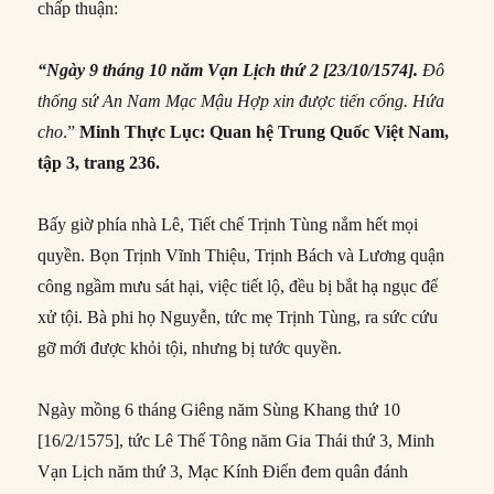
chấp thuận:
“Ngày 9 tháng 10 năm Vạn Lịch thứ 2 [23/10/1574].
Đô
thống sứ An Nam Mạc Mậu Hợp xin được tiến cống. Hứa
cho
.”
Minh Thực Lục: Quan hệ Trung Quốc Việt Nam,
tập 3, trang 236.
Bấy giờ phía nhà Lê, Tiết chế Trịnh Tùng nắm hết mọi
quyền. Bọn Trịnh Vĩnh Thiệu, Trịnh Bách và Lương quận
công ngầm mưu sát hại, việc tiết lộ, đều bị bắt hạ ngục để
xử tội. Bà phi họ Nguyễn, tức mẹ Trịnh Tùng, ra sức cứu
gỡ mới được khỏi tội, nhưng bị tước quyền.
Ngày mồng 6 tháng Giêng năm Sùng Khang thứ 10
[16/2/1575], tức Lê Thế Tông năm Gia Thái thứ 3, Minh
Vạn Lịch năm thứ 3, Mạc Kính Điển đem quân đánh