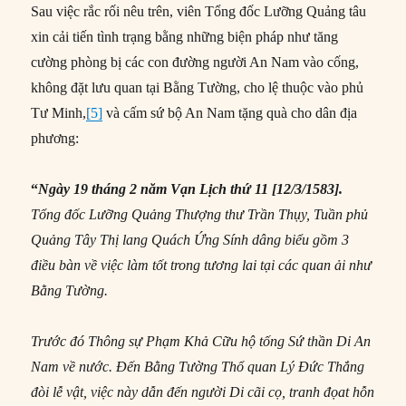
Sau việc rắc rối nêu trên, viên Tổng đốc Lưỡng Quảng tâu
xin cải tiến tình trạng bằng những biện pháp như tăng
cường phòng bị các con đường người An Nam vào cống,
không đặt lưu quan tại Bằng Tường, cho lệ thuộc vào phủ
Tư Minh,
[5]
và cấm sứ bộ An Nam tặng quà cho dân địa
phương:
“
Ngày 19 tháng 2 năm Vạn Lịch thứ 11 [12/3/1583].
Tổng đốc Lưỡng Quảng Thượng thư Trần Thụy, Tuần phủ
Quảng Tây Thị lang Quách Ứng Sính dâng biểu gồm 3
điều bàn về việc làm tốt trong tương lai tại các quan ải như
Bằng Tường.
Trước đó Thông sự Phạm Khả Cữu hộ tống Sứ thần Di An
Nam về nước. Đến Bằng Tường Thổ quan Lý Đức Thắng
đòi lễ vật, việc này dẫn đến người Di cãi cọ, tranh đọat hỗn