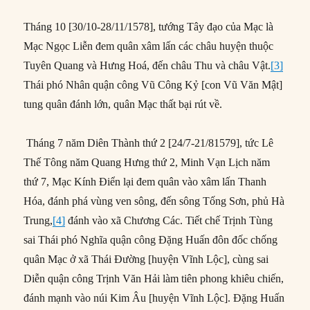
Tháng 10 [30/10-28/11/1578], tướng Tây đạo của Mạc là
Mạc Ngọc Liễn đem quân xâm lấn các châu huyện thuộc
Tuyên Quang và Hưng Hoá, đến châu Thu và châu Vật.
[3]
Thái phó Nhân quận công Vũ Công Kỷ [con Vũ Văn Mật]
tung quân đánh lớn, quân Mạc thất bại rút về.
Tháng 7 năm Diên Thành thứ 2 [24/7-21/81579], tức Lê
Thế Tông năm Quang Hưng thứ 2, Minh Vạn Lịch năm
thứ 7, Mạc Kính Điển lại đem quân vào xâm lấn Thanh
Hóa, đánh phá vùng ven sông, đến sông Tống Sơn, phủ Hà
Trung,
[4]
đánh vào xã Chương Các. Tiết chế Trịnh Tùng
sai Thái phó Nghĩa quận công Đặng Huấn đôn đốc chống
quân Mạc ở xã Thái Đường [huyện Vĩnh Lộc], cùng sai
Diễn quận công Trịnh Văn Hải làm tiên phong khiêu chiến,
đánh mạnh vào núi Kim Âu [huyện Vĩnh Lộc]. Đặng Huấn