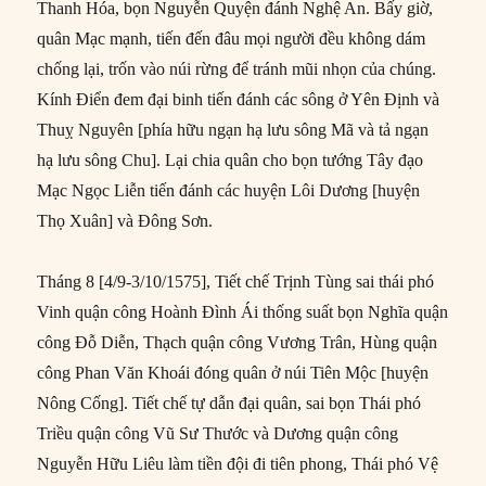
Thanh Hóa, bọn Nguyễn Quyện đánh Nghệ An. Bấy giờ,
quân Mạc mạnh, tiến đến đâu mọi người đều không dám
chống lại, trốn vào núi rừng để tránh mũi nhọn của chúng.
Kính Điển đem đại binh tiến đánh các sông ở Yên Định và
Thuỵ Nguyên [phía hữu ngạn hạ lưu sông Mã và tả ngạn
hạ lưu sông Chu]. Lại chia quân cho bọn tướng Tây đạo
Mạc Ngọc Liễn tiến đánh các huyện Lôi Dương [huyện
Thọ Xuân] và Đông Sơn.
Tháng 8 [4/9-3/10/1575], Tiết chế Trịnh Tùng sai thái phó
Vinh quận công Hoành Đình Ái thống suất bọn Nghĩa quận
công Đỗ Diễn, Thạch quận công Vương Trân, Hùng quận
công Phan Văn Khoái đóng quân ở núi Tiên Mộc [huyện
Nông Cống]. Tiết chế tự dẫn đại quân, sai bọn Thái phó
Triều quận công Vũ Sư Thước và Dương quận công
Nguyễn Hữu Liêu làm tiền đội đi tiên phong, Thái phó Vệ