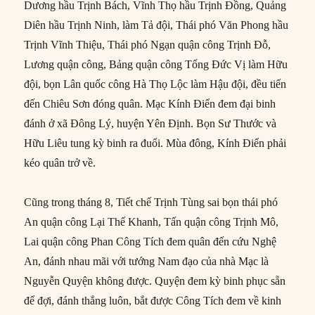
Dương hầu Trịnh Bách, Vĩnh Thọ hầu Trịnh Đồng, Quảng
Diên hầu Trịnh Ninh, làm Tả đội, Thái phó Văn Phong hầu
Trịnh Vĩnh Thiệu, Thái phó Ngạn quận công Trịnh Đỗ,
Lương quận công, Bảng quận công Tống Đức Vị làm Hữu
đội, bọn Lân quốc công Hà Thọ Lộc làm Hậu đội, đều tiến
đến Chiêu Sơn đóng quân. Mạc Kính Điển đem đại binh
đánh ở xã Đông Lý, huyện Yên Định. Bọn Sư Thước và
Hữu Liêu tung kỳ binh ra đuổi. Mùa đông, Kính Điển phải
kéo quân trở về.
Cũng trong tháng 8, Tiết chế Trịnh Tùng sai bọn thái phó
An quận công Lại Thế Khanh, Tấn quận công Trịnh Mô,
Lai quận công Phan Công Tích đem quân đến cứu Nghệ
An, đánh nhau mãi với tướng Nam đạo của nhà Mạc là
Nguyễn Quyện không được. Quyện đem kỳ binh phục sẵn
để đợi, đánh thắng luôn, bắt được Công Tích đem về kinh