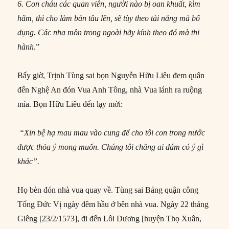
6. Con cháu các quan viên, người nào bị oan khuất, kìm
hãm, thì cho làm bản tâu lên, sẽ tùy theo tài năng mà bổ
dụng. Các nha môn trong ngoài hãy kính theo đó mà thi
hành
.”
Bấy giờ, Trịnh Tùng sai bọn Nguyễn Hữu Liêu đem quân
đến Nghệ An đón Vua Anh Tông, nhà Vua lánh ra ruộng
mía. Bọn Hữu Liêu đến lạy mời:
“Xin bệ hạ mau mau vào cung để cho tôi con trong nước
được thỏa ý mong muốn. Chúng tôi chẳng ai dám có ý gì
khác”.
Họ bèn đón nhà vua quay về. Tùng sai Bảng quận công
Tống Đức Vị ngày đêm hầu ở bên nhà vua. Ngày 22 tháng
Giêng [23/2/1573], đi đến Lôi Dương [huyện Thọ Xuân,