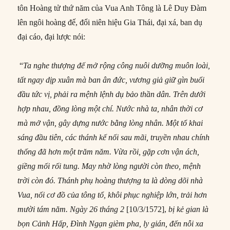
tôn Hoàng tử thứ năm của Vua Anh Tông là Lê Duy Đàm
lên ngôi hoàng đế, đổi niên hiệu Gia Thái, đại xá, ban dụ
đại cáo, đại lược nói:
“
Ta nghe thượng đế mở rộng công nuôi dưỡng muôn loài,
tất ngay dịp xuân mà ban ân đức, vương giả giữ gìn buổi
đầu tức vị, phải ra mệnh lệnh dụ bảo thần dân. Trên dưới
hợp nhau, đồng lòng một chí. Nước nhà ta, nhân thời cơ
mà mở vận, gây dựng nước bằng lòng nhân. Một tổ khai
sáng đầu tiên, các thánh kế nối sau mãi, truyền nhau chính
thống đã hơn một trăm năm. Vừa rồi, gặp cơn vận ách,
giềng mối rối tung. May nhờ lòng người còn theo, mệnh
trời còn đó. Thánh phụ hoàng thượng ta là dòng dõi nhà
Vua, nối cơ đồ của tông tổ, khôi phục nghiệp lớn, trải hơn
mười tám năm. Ngày 26 tháng 2
[10/3/1572],
bị kẻ gian là
bọn Cảnh Hấp, Đình Ngạn gièm pha, ly gián, đến nỗi xa