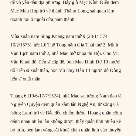
để vỗ yên dân địa phương. Bấy giờ Mạc Kính Điển đem
Mạc Mậu Hợp trở về thành Thăng Long, sai quân làm
doanh trại ở ngoài cửa nam thành.
Mùa xuân năm Sùng Khang năm thứ 9 [23/1/1574-
10/2/1575], tức Lê Thế Tông năm Gia Thái thứ 2, Minh
Vạn Lịch năm thứ 2, nhà Mạc mở khoa thi Hội. Cho Vũ
Văn Khuê đỗ Tiến sĩ cập đệ, bọn Mạc Đình Dự 10 người
đỗ Tiến sĩ xuất thân, bọn Vũ Duy Hàn 13 người đỗ Đồng
tiến sĩ xuất thân.
Tháng 6 [19/6-17/7/1574], nhà Mạc sai tướng Nam đạo là
Nguyễn Quyện đem quân xâm lấn Nghệ An, từ sông Cả
[sông Lam] trở về Bắc đều chiếm được. Hoàng quận công
đánh nhau nhiều lần không được, thấy quân lính nhiều kẻ
bỏ trốn, bèn làm vòng sắt khoá chân quân lính vào thuyền.