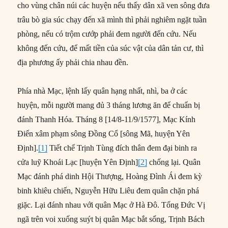
cho vùng chân núi các huyện nếu thấy dân xã ven sông đưa
trâu bò gia súc chạy đến xã mình thì phải nghiêm ngặt tuần
phòng, nếu có trộm cướp phải đem người đến cứu. Nếu
không đến cứu, để mất tiền của súc vật của dân tản cư, thì
địa phương ấy phải chia nhau đền.
Phía nhà Mạc, lệnh lấy quân hạng nhất, nhì, ba ở các
huyện, mỗi người mang đủ 3 tháng lương ăn để chuẩn bị
đánh Thanh Hóa. Tháng 8 [14/8-11/9/1577], Mạc Kính
Điển xâm phạm sông Đồng Cổ [sông Mã, huyện Yên
Định].
[1]
Tiết chế Trịnh Tùng đích thân đem đại binh ra
cửa luỹ Khoái Lạc [huyện Yên Định]
[2]
chống lại. Quân
Mạc đánh phá dinh Hội Thượng, Hoàng Đình Ái đem kỳ
binh khiêu chiến, Nguyễn Hữu Liêu đem quân chặn phá
giặc. Lại đánh nhau với quân Mạc ở Hà Đô. Tống Đức Vị
ngã trên voi xuống suýt bị quân Mạc bắt sống, Trịnh Bách