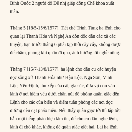
Bỉnh Quốc 2 người đỗ Đệ nhị giáp đồng Chế khoa xuất
thân.
Tháng 5 [18/5-15/6/1577], Tiết chế Trịnh Tùng hạ lệnh cho
quan lại Thanh Hóa và Nghệ An đôn đốc dân các xã các
huyện, hạn trước tháng 6 phải kịp thời cày cấy, không được
để chậm, phòng khi quân đi qua, ảnh hưởng tới nghề nông.
Tháng 7 [15/7-13/8/1577], hạ lệnh cho dân cư các huyện
dọc sông xứ Thanh Hóa như Hậu Lộc, Nga Sơn, Vĩnh
Lộc, Yên Định, thu xếp của cải, gia súc, đưa vợ con vào
lánh ở nơi hiểm yếu dưới chân núi để phòng quân giặc đến.
Lệnh cho các cửa biển và điểm tuần phòng các nơi dọc
đường đều đặt pháo hiệu. Nếu thấy quân giặc tới thì lập tức
bắn một tiếng pháo hiệu làm tin, để cho cư dân nghe lệnh,
lánh đi chổ khác, không để quân giặc giết hại. Lại hạ lệnh