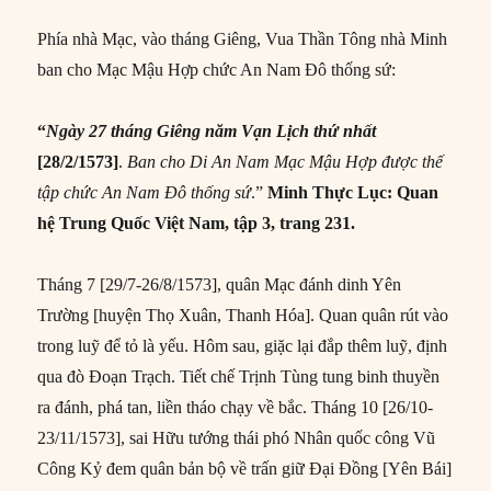
Phía nhà Mạc, vào tháng Giêng, Vua Thần Tông nhà Minh
ban cho Mạc Mậu Hợp chức An Nam Đô thống sứ:
“
Ngày 27 tháng Giêng năm Vạn Lịch thứ nhất
[28/2/1573]
.
Ban cho Di An Nam Mạc Mậu Hợp được thế
tập chức An Nam Đô thống sứ
.”
Minh Thực Lục: Quan
hệ Trung Quốc Việt Nam, tập 3, trang 231.
Tháng 7 [29/7-26/8/1573], quân Mạc đánh dinh Yên
Trường [huyện Thọ Xuân, Thanh Hóa]. Quan quân rút vào
trong luỹ để tỏ là yếu. Hôm sau, giặc lại đắp thêm luỹ, định
qua đò Đoạn Trạch. Tiết chế Trịnh Tùng tung binh thuyền
ra đánh, phá tan, liền tháo chạy về bắc. Tháng 10 [26/10-
23/11/1573], sai Hữu tướng thái phó Nhân quốc công Vũ
Công Kỷ đem quân bản bộ về trấn giữ Đại Đồng [Yên Bái]