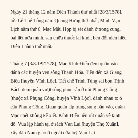
Ngày 21 tháng 12 năm Diên Thành thứ nhất [28/3/1578],
tức Lê Thế Tông năm Quang Hưng thứ nhất, Minh Vạn
Lịch năm thứ 6, Mạc Mậu Hợp bị sét đánh ở trong cung,
bại liệt nửa mình, sau chữa thuốc lại khỏi, bèn đổi niên hiệu
Diên Thành thứ nhất.
Tháng 7 [3/8-1/9/1578], Mạc Kính Điển đem quân vào
đánh các huyện ven sông Thanh Hóa. Tiến đến xã Giang
Biểu [huyện Vĩnh Lộc], Tiết chế Trịnh Tùng sai bọn Trịnh
Bách đem quân vượt sông phục sẵn ở núi Phụng Công
[thuộc xã Phụng Công, huyện Vĩnh Lộc], đánh nhau to ở
cầu Phụng Công. Quan quân tập trung súng bắn vào, quân
Mạc chết không kể xiết. Kính Điển liền rút quân về kinh
đô. Vua lập hành tại ở sách Vạn Lại [huyện Thọ Xuân],
xây đàn Nam giao ở ngoài cửa luỹ Vạn Lại.