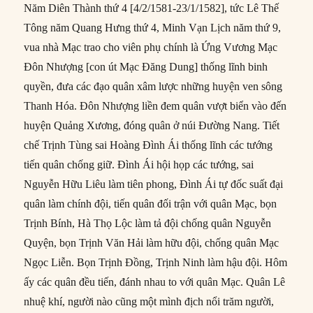
Năm Diên Thành thứ 4 [4/2/1581-23/1/1582], tức Lê Thế
Tông năm Quang Hưng thứ 4, Minh Vạn Lịch năm thứ 9,
vua nhà Mạc trao cho viên phụ chính là Ứng Vương Mạc
Đôn Nhượng [con út Mạc Đăng Dung] thống lĩnh binh
quyền, đưa các đạo quân xâm lược những huyện ven sông
Thanh Hóa. Đôn Nhượng liền đem quân vượt biển vào đến
huyện Quảng Xương, đóng quân ở núi Đường Nang. Tiết
chế Trịnh Tùng sai Hoàng Đình Ái thống lĩnh các tướng
tiến quân chống giữ. Đình Ái hội họp các tướng, sai
Nguyễn Hữu Liêu làm tiên phong, Đình Ái tự đốc suất đại
quân làm chính đội, tiến quân đối trận với quân Mạc, bọn
Trịnh Bính, Hà Thọ Lộc làm tả đội chống quân Nguyễn
Quyện, bọn Trịnh Văn Hải làm hữu đội, chống quân Mạc
Ngọc Liễn. Bọn Trịnh Đồng, Trịnh Ninh làm hậu đội. Hôm
ấy các quân đều tiến, đánh nhau to với quân Mạc. Quân Lê
nhuệ khí, người nào cũng một mình địch nổi trăm người,