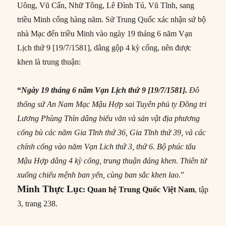
Uông, Vũ Cẩn, Nhữ Tông, Lê Đình Tú, Vũ Tĩnh, sang
triều Minh cống hàng năm. Sử Trung Quốc xác nhận sứ bộ
nhà Mạc đến triều Minh vào ngày 19 tháng 6 năm Vạn
Lịch thứ 9 [19/7/1581], dâng gộp 4 kỳ cống, nên được
khen là trung thuận:
“
Ngày 19 tháng 6 năm Vạn Lịch thứ 9 [19/7/1581].
Đô
thống sứ An Nam Mạc Mậu Hợp sai Tuyên phủ ty Đồng tri
Lương Phùng Thìn dâng biểu văn và sản vật địa phương
cống bù các năm Gia Tĩnh thứ 36, Gia Tĩnh thứ 39, và các
chính cống vào năm Vạn Lich thứ 3, thứ 6. Bộ phúc tấu
Mậu Hợp dâng 4 kỳ cống, trung thuận đáng khen. Thiên tử
xuống chiếu mệnh ban yến, cùng ban sắc khen lao
.”
Minh Thực Lục
: Quan hệ Trung Quốc Việt Nam
,
tập
3, trang 238.