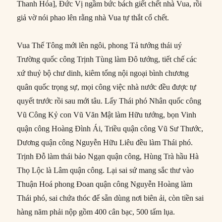
Thanh Hóa], Đức Vị ngầm bức bách giết chết nhà Vua, rồi
giả vờ nói phao lên rằng nhà Vua tự thắt cổ chết.
Vua Thế Tông mới lên ngôi, phong Tả tướng thái uý
Trường quốc công Trịnh Tùng làm Đô tướng, tiết chế các
xứ thuỷ bộ chư dinh, kiêm tổng nội ngoại bình chương
quân quốc trọng sự, mọi công việc nhà nước đều được tự
quyết trước rồi sau mới tâu. Lấy Thái phó Nhân quốc công
Vũ Công Kỷ con Vũ Văn Mật làm Hữu tướng, bọn Vinh
quận công Hoàng Đình Ái, Triều quận công Vũ Sư Thước,
Dương quận công Nguyễn Hữu Liêu đều làm Thái phó.
Trịnh Đỗ làm thái bảo Ngạn quận công, Hùng Trà hầu Hà
Thọ Lộc là Lâm quận công. Lại sai sứ mang sắc thư vào
Thuận Hoá phong Đoan quận công Nguyễn Hoàng làm
Thái phó, sai chứa thóc để sẵn dùng nơi biên ải, còn tiền sai
hàng năm phải nộp gồm 400 cân bạc, 500 tấm lụa.