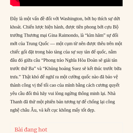
Đây là một vấn đề đối với Washington, bởi họ thích sự dứt
khoát. Chiến lược hiện hành, được tiên phong bởi cựu Bộ
trưởng Thương mại Gina Raimondo, là “kìm hãm” sự đổi
mới của Trung Quốc — một cụm từ nên được thêu trên một
chiếc gối đặt trong bảo tàng của sự suy tàn đế quốc, nằm
đâu đó giữa câu “Phong trào Nghĩa Hòa Đoàn sẽ giải tán
trước thứ Ba” và “Khủng hoảng Suez sẽ kết thúc trước bữa
trưa.” Thật khó để nghĩ ra một cường quốc nào đã bảo vệ
thành công vị thế tối cao của mình bằng cách cương quyết
yêu cầu đối thủ hãy vui lòng ngừng thông minh lại. Nhà
Thanh đã thử một phiên bản tương tự để chống lại công
nghệ châu Âu, và kết cục không mấy tốt đẹp.
Bài đang hot