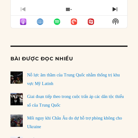
PREVIOUS
SHOW
NEXT
EPISODE
EPISODES
EPISO
Show
LIST
Podcast
Informat
BÀI ĐƯỢC ĐỌC NHIỀU
Nỗ lực âm thầm của Trung Quốc nhằm thống trị khu
vực Mỹ Latinh
Giai đoạn tiếp theo trong cuộc trấn áp các dân tộc thiểu
số của Trung Quốc
Mối nguy khi Châu Âu do dự hỗ trợ phòng không cho
Ukraine