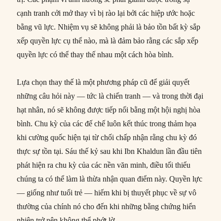
cạnh tranh cởi mở thay vì bị rào lại bởi các hiệp ước hoặc
bằng vũ lực. Nhiệm vụ sẽ không phải là bảo tồn bất kỳ sắp
xếp quyền lực cụ thể nào, mà là đảm bảo rằng các sắp xếp
quyền lực có thể thay thế nhau một cách hòa bình.
Lựa chọn thay thế là một phương pháp cũ để giải quyết
những câu hỏi này — tức là chiến tranh — và trong thời đại
hạt nhân, nó sẽ không được tiếp nối bằng một hội nghị hòa
bình. Chu kỳ của các đế chế luôn kết thúc trong thảm họa
khi cường quốc hiện tại từ chối chấp nhận rằng chu kỳ đó
thực sự tồn tại. Sáu thế kỷ sau khi Ibn Khaldun lần đầu tiên
phát hiện ra chu kỳ của các nền văn minh, điều tối thiểu
chúng ta có thể làm là thừa nhận quan điểm này. Quyền lực
— giống như tuổi trẻ — hiếm khi bị thuyết phục về sự vô
thường của chính nó cho đến khi những bằng chứng hiển
nhiên trở nên không thể phớt lờ.