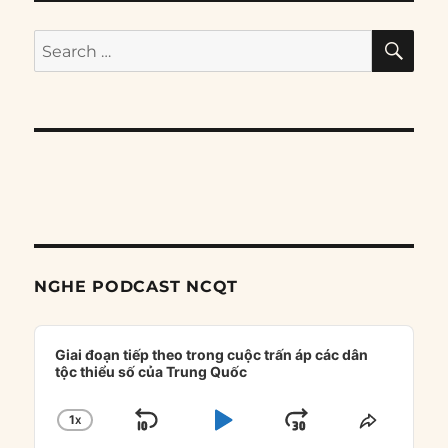
SE
Search
for:
NGHE PODCAST NCQT
Audio
Player
Giai đoạn tiếp theo trong cuộc trấn áp các dân
tộc thiểu số của Trung Quốc
1
X
SKIP
PLAY
JUMP
CHANGE
SHARE