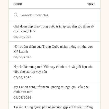
PLAYBACK
THIS
BACKWARD
PAUSE
FORWARD
00:00
RATE
16:25
EPISOD
Search
Episodes
Giai đoạn tiếp theo trong cuộc trấn áp các dân tộc thiểu số
của Trung Quốc
06/08/2026
Nỗ lực âm thầm của Trung Quốc nhằm thống trị khu vực
Mỹ Latinh
06/08/2026
Nợ cho kẻ mộng mơ: Vốn vay chính sách và giới hạn của
việc cho startup vay vốn
05/08/2026
Mỹ Latinh đang trở thành “phòng thí nghiệm” của phe
cánh hữu mới
04/08/2026
Tại sao Trung Quốc phủ nhận cuộc gặp với Ngoại trưởng