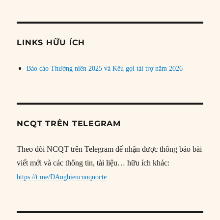
bài
theo
chủ
đề
LINKS HỮU ÍCH
Báo cáo Thường niên 2025 và Kêu gọi tài trợ năm 2026
NCQT TRÊN TELEGRAM
Theo dõi NCQT trên Telegram để nhận được thông báo bài
viết mới và các thông tin, tài liệu… hữu ích khác:
https://t.me/DAnghiencuuquocte