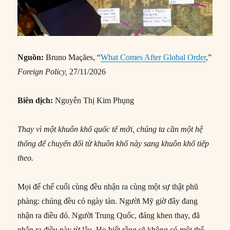
Nguồn:
Bruno Maçães, “
What Comes After Global Order
,”
Foreign Policy
,
27/11/2026
Biên dịch:
Nguyễn Thị Kim Phụng
Thay vì một khuôn khổ quốc tế mới, chúng ta cần một hệ
thống để chuyển đổi từ khuôn khổ này sang khuôn khổ tiếp
theo.
Mọi đế chế cuối cùng đều nhận ra cùng một sự thật phũ
phàng: chúng đều có ngày tàn. Người Mỹ giờ đây đang
nhận ra điều đó. Người Trung Quốc, đáng khen thay, đã
nhận ra điều này từ lâu. Họ biết rằng sẽ không có một thế