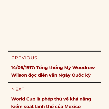
Post
PREVIOUS
navigation
Previous
14/06/1917: Tổng thống Mỹ Woodrow
post:
Wilson đọc diễn văn Ngày Quốc kỳ
NEXT
Next
World Cup là phép thử về khả năng
post:
kiểm soát lãnh thổ của Mexico