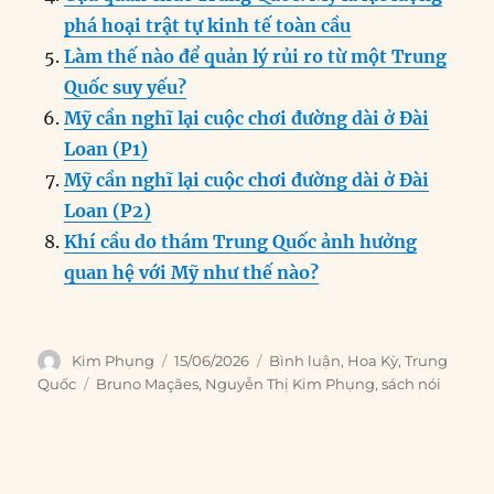
k
phá hoại trật tự kinh tế toàn cầu
Làm thế nào để quản lý rủi ro từ một Trung
Quốc suy yếu?
Mỹ cần nghĩ lại cuộc chơi đường dài ở Đài
Loan (P1)
Mỹ cần nghĩ lại cuộc chơi đường dài ở Đài
Loan (P2)
Khí cầu do thám Trung Quốc ảnh hưởng
quan hệ với Mỹ như thế nào?
Author
Posted
Categories
Kim Phụng
15/06/2026
Bình luận
,
Hoa Kỳ
,
Trung
on
Tags
Quốc
Bruno Maçães
,
Nguyễn Thị Kim Phụng
,
sách nói