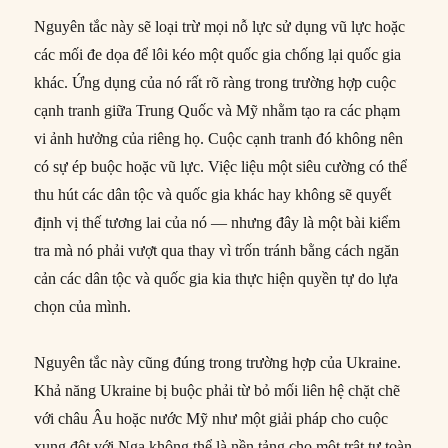
Nguyên tắc này sẽ loại trừ mọi nỗ lực sử dụng vũ lực hoặc
các mối đe dọa để lôi kéo một quốc gia chống lại quốc gia
khác. Ứng dụng của nó rất rõ ràng trong trường hợp cuộc
cạnh tranh giữa Trung Quốc và Mỹ nhằm tạo ra các phạm
vi ảnh hưởng của riêng họ. Cuộc cạnh tranh đó không nên
có sự ép buộc hoặc vũ lực. Việc liệu một siêu cường có thể
thu hút các dân tộc và quốc gia khác hay không sẽ quyết
định vị thế tương lai của nó — nhưng đây là một bài kiểm
tra mà nó phải vượt qua thay vì trốn tránh bằng cách ngăn
cản các dân tộc và quốc gia kia thực hiện quyền tự do lựa
chọn của mình.
Nguyên tắc này cũng đúng trong trường hợp của Ukraine.
Khả năng Ukraine bị buộc phải từ bỏ mối liên hệ chặt chẽ
với châu Âu hoặc nước Mỹ như một giải pháp cho cuộc
xung đột với Nga không thể là nền tảng cho một trật tự toàn