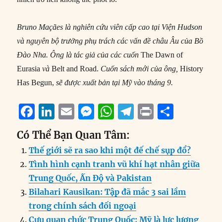
Bruno Maçães là nghiên cứu viên cấp cao tại Viện Hudson
và nguyên bộ trưởng phụ trách các vấn đề châu Âu của Bồ
Đào Nha. Ông là tác giả của các cuốn
The Dawn of
Eurasia
và
Belt and Road.
Cuốn sách mới của ông,
History
Has Begun,
sẽ được xuất bản tại Mỹ vào tháng 9.
F
Li
E
M
W
T
P
S
a
n
m
e
h
el
ri
h
Có Thể Bạn Quan Tâm:
c
k
ai
ss
at
e
n
a
Thế giới sẽ ra sao khi một đế chế sụp đổ?
e
e
l
e
s
g
t
re
Tình hình cạnh tranh vũ khí hạt nhân giữa
b
d
n
A
r
Trung Quốc, Ấn Độ và Pakistan
o
I
g
p
a
Bilahari Kausikan: Tập đã mắc 3 sai lầm
o
n
er
p
m
trong chính sách đối ngoại
Cựu quan chức Trung Quốc: Mỹ là lực lượng