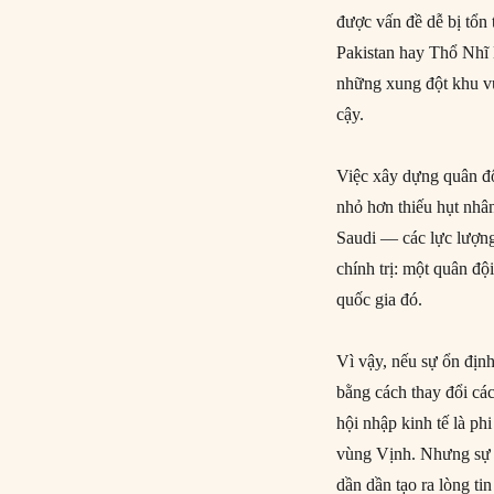
được vấn đề dễ bị tổn
Pakistan hay Thổ Nhĩ 
những xung đột khu vự
cậy.
Việc xây dựng quân độ
nhỏ hơn thiếu hụt nhân
Saudi — các lực lượng
chính trị: một quân đ
quốc gia đó.
Vì vậy, nếu sự ổn địn
bằng cách thay đổi các
hội nhập kinh tế là ph
vùng Vịnh. Nhưng sự ti
dần dần tạo ra lòng ti