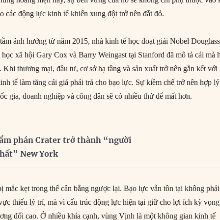
 các động lực kinh tế khiến xung đột trở nên đắt đỏ.
 tầm ảnh hưởng từ năm 2015, nhà kinh tế học đoạt giải Nobel Douglas
 học xã hội Gary Cox và Barry Weingast tại Stanford đã mô tả cái mà 
”. Khi thương mại, đầu tư, cơ sở hạ tầng và sản xuất trở nên gắn kết với
inh tế làm tăng cái giá phải trả cho bạo lực. Sự kiềm chế trở nên hợp lý
uốc gia, doanh nghiệp và công dân sẽ có nhiều thứ để mất hơn.
ẩm phán Crater trở thành “người
nhất” New York
 mắc kẹt trong thế cân bằng ngược lại. Bạo lực vẫn tồn tại không phải
ực thiếu lý trí, mà vì cấu trúc động lực hiện tại giữ cho lợi ích kỳ vọng
ơng đối cao. Ở nhiều khía cạnh, vùng Vịnh là một không gian kinh tế