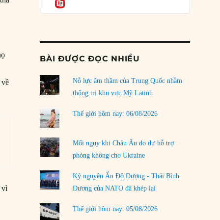
Informatio
03/08/2026
Đặt cược vào thất bại: Các quỹ đầu tư mạo
hiểm quốc gia và khía cạnh chính trị của vốn
rủi ro
s
02/08/2026
họ
BÀI ĐƯỢC ĐỌC NHIỀU
Làm thế nào để kết thúc Chiến tranh Iran?
Nỗ lực âm thầm của Trung Quốc nhằm
 về
01/08/2026
thống trị khu vực Mỹ Latinh
Chiến lược kế tiếp của Bắc Kinh ở Biển Đông
31/07/2026
Thế giới hôm nay: 06/08/2026
Trật tự thế giới mới: Các nước nhỏ sẽ luôn
phải chịu đựng?
Mối nguy khi Châu Âu do dự hỗ trợ
30/07/2026
phòng không cho Ukraine
Tập tìm cách chôn vùi bê bối chấn động vòng
Kỷ nguyên Ấn Độ Dương - Thái Bình
tròn thân cận của mình
 vì
Dương của NATO đã khép lại
29/07/2026
Thế giới hôm nay: 05/08/2026
LOAD MORE