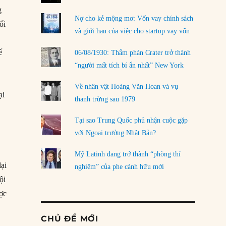
g
Nợ cho kẻ mộng mơ: Vốn vay chính sách
ối
và giới hạn của việc cho startup vay vốn
ế
06/08/1930: Thẩm phán Crater trở thành
“người mất tích bí ẩn nhất” New York
Về nhân vật Hoàng Văn Hoan và vụ
ại
thanh trừng sau 1979
Tại sao Trung Quốc phủ nhận cuộc gặp
c
với Ngoại trưởng Nhật Bản?
Mỹ Latinh đang trở thành “phòng thí
lại
nghiệm” của phe cánh hữu mới
ội
ợc
CHỦ ĐỀ MỚI