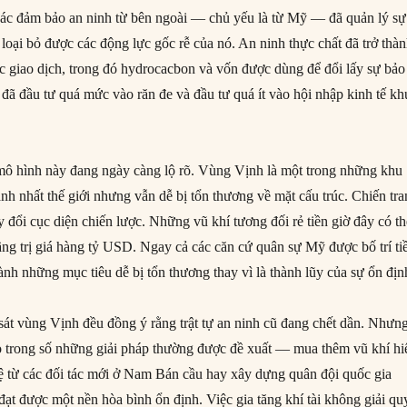
các đảm bảo an ninh từ bên ngoài — chủ yếu là từ Mỹ — đã quản lý sự
loại bỏ được các động lực gốc rễ của nó. An ninh thực chất đã trở thà
c giao dịch, trong đó hydrocacbon và vốn được dùng để đổi lấy sự bảo
đã đầu tư quá mức vào răn đe và đầu tư quá ít vào hội nhập kinh tế kh
ô hình này đang ngày càng lộ rõ. Vùng Vịnh là một trong những khu
nh nhất thế giới nhưng vẫn dễ bị tổn thương về mặt cấu trúc. Chiến tr
 đổi cục diện chiến lược. Những vũ khí tương đối rẻ tiền giờ đây có t
ầng trị giá hàng tỷ USD. Ngay cả các căn cứ quân sự Mỹ được bố trí ti
nh những mục tiêu dễ bị tổn thương thay vì là thành lũy của sự ổn địn
sát vùng Vịnh đều đồng ý rằng trật tự an ninh cũ đang chết dần. Nhưn
 trong số những giải pháp thường được đề xuất — mua thêm vũ khí hi
vệ từ các đối tác mới ở Nam Bán cầu hay xây dựng quân đội quốc gia
ạt được một nền hòa bình ổn định. Việc gia tăng khí tài không giải qu