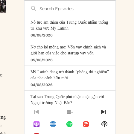
Search
Episodes
Nỗ lực âm thầm của Trung Quốc nhằm thống
trị khu vực Mỹ Latinh
06/08/2026
Nợ cho kẻ mộng mơ: Vốn vay chính sách và
giới hạn của việc cho startup vay vốn
05/08/2026
c
Mỹ Latinh đang trở thành “phòng thí nghiệm”
ợc
của phe cánh hữu mới
04/08/2026
Tại sao Trung Quốc phủ nhận cuộc gặp với
Ngoại trưởng Nhật Bản?
04/08/2026
PREVIOUS
SHOW
NEXT
ừng
EPISODE
EPISODES
EPISODE
Điểm mù chiến lược của Trump tại Thái Bình
Show
LIST
o
Dương
Podcast
khả