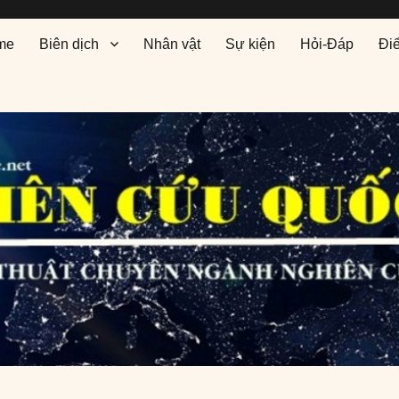
me
Biên dịch
Nhân vật
Sự kiện
Hỏi-Đáp
Đi