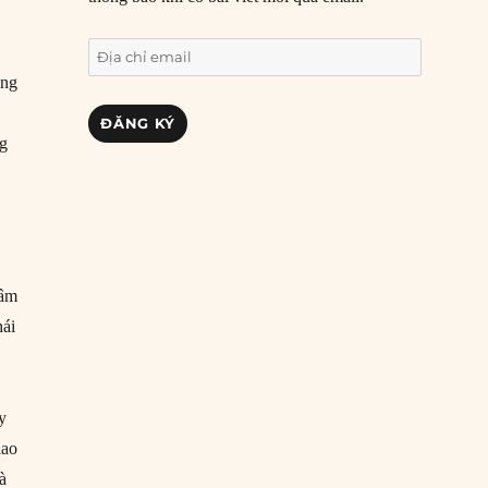
Địa
chỉ
ông
email
ĐĂNG KÝ
ng
tâm
hái
uy
iao
à