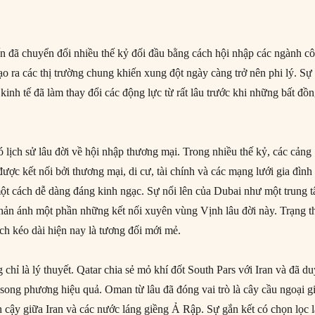
n đã chuyển đổi nhiều thế kỷ đối đầu bằng cách hội nhập các ngành c
ạo ra các thị trường chung khiến xung đột ngày càng trở nên phi lý. Sự
kinh tế đã làm thay đổi các động lực từ rất lâu trước khi những bất đồ
 lịch sử lâu đời về hội nhập thương mại. Trong nhiều thế kỷ, các cảng
ược kết nối bởi thương mại, di cư, tài chính và các mạng lưới gia đình
t cách dễ dàng đáng kinh ngạc. Sự nổi lên của Dubai như một trung 
ản ánh một phần những kết nối xuyên vùng Vịnh lâu đời này. Trạng t
ch kéo dài hiện nay là tương đối mới mẻ.
chỉ là lý thuyết. Qatar chia sẻ mỏ khí đốt South Pars với Iran và đã d
ế song phương hiệu quả. Oman từ lâu đã đóng vai trò là cây cầu ngoại g
n cậy giữa Iran và các nước láng giềng Ả Rập. Sự gắn kết có chọn lọc l