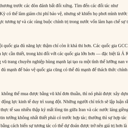
 thương trước các đòn đánh bất đối xứng. Tìm đến các đối tác như
Kỳ có thể làm giảm chi phí bảo vệ, nhưng sẽ khiến họ phơi mình trước
c tương tự và các ràng buộc chính trị trong nước vốn làm hạn chế sự t
i quốc gia đủ năng lực thậm chí còn ít khả thi hơn. Các quốc gia GCC
 lực cần thiết, trong khi đối với các quốc gia lớn hơn — đặc biệt là Ả 
 vũ trang chuyên nghiệp hùng mạnh lại tạo ra một tình thế lưỡng nan 
ội đủ mạnh để bảo vệ quốc gia cũng có thể đủ mạnh để thách thức chính
h không thể mua được bằng vũ khí đơn thuần, thì nó phải được xây dự
 động lực kinh tế duy trì xung đột. Những người chỉ trích sẽ lập luận r
i thực tế sau nhiều thập kỷ mất lòng tin giữa Iran và các nước láng giền
n tưởng không nhất thiết phải có trước hợp tác; thường thì sự hợp tác
n bằng cách biến sự tương tác có thể dự đoán được trở nên giá trị hơn là