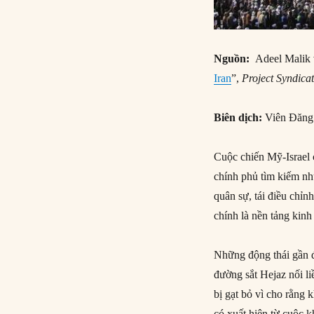
Nguồn:
Adeel Malik 
Iran
”,
Project Syndica
Biên dịch:
Viên Đăn
Cuộc chiến Mỹ-Israel c
chính phủ tìm kiếm nhữ
quân sự, tái điều chỉn
chính là nền tảng kin
Những động thái gần 
đường sắt Hejaz nối l
bị gạt bỏ vì cho rằng 
có xuất hiện từ cuộc 