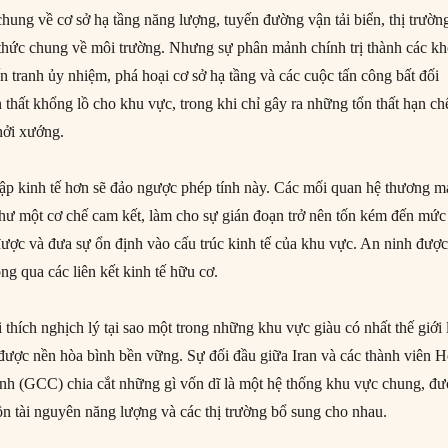
 chung về cơ sở hạ tầng năng lượng, tuyến đường vận tải biển, thị trườn
h thức chung về môi trường. Nhưng sự phân mảnh chính trị thành các kh
n tranh ủy nhiệm, phá hoại cơ sở hạ tầng và các cuộc tấn công bất đối
thất khổng lồ cho khu vực, trong khi chỉ gây ra những tổn thất hạn ch
hởi xướng.
p kinh tế hơn sẽ đảo ngược phép tính này. Các mối quan hệ thương m
như một cơ chế cam kết, làm cho sự gián đoạn trở nên tốn kém đến mức
ược và đưa sự ổn định vào cấu trúc kinh tế của khu vực. An ninh đượ
ông qua các liên kết kinh tế hữu cơ.
 thích nghịch lý tại sao một trong những khu vực giàu có nhất thế giới 
t được nền hòa bình bền vững. Sự đối đầu giữa Iran và các thành viên H
h (GCC) chia cắt những gì vốn dĩ là một hệ thống khu vực chung, đư
uồn tài nguyên năng lượng và các thị trường bổ sung cho nhau.