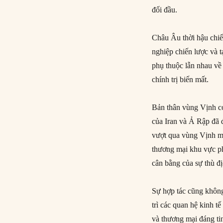
đối đầu.
Châu Âu thời hậu chiế
nghiệp chiến lược và t
phụ thuộc lẫn nhau về 
chính trị biến mất.
Bản thân vùng Vịnh có
của Iran và Ả Rập đã đ
vượt qua vùng Vịnh mộ
thương mại khu vực ph
cân bằng của sự thù đị
Sự hợp tác cũng không 
trì các quan hệ kinh t
và thương mại đáng ti