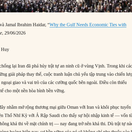
và Jamal Ibrahim Haidar, “
Why the Gulf Needs Economic Ties with
te
, 29/06/2026
g Huy
hống lại Iran đã phá hủy trật tự an ninh cũ ở vùng Vịnh. Trong khi cá
ng giải pháp thay thế, cuộc tranh luận chủ yếu tập trung vào chiến lư
h ngoại giao và vai trò của các cường quốc bên ngoài. Điều còn thiếu
h tế cho một nền hòa bình bền vững.
đây nhằm mở rộng thương mại giữa Oman với Iran và khôi phục tuyến
iền Thổ Nhĩ Kỳ với Ả Rập Saudi cho thấy sự hội nhập kinh tế — vốn t
không khả thi về mặt chính trị — nay đang trở nên khả thi. Dù trật tự nà
khủng hoảng hiện nay, sự bền vững của nó sẽ không chỉ phụ thuộc vào 