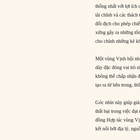
thống nhất với lợi ích
tài chính và các thác
đối địch cho phép chiế
xứng gây ra những tổn 
cho chính những kẻ k
Một vùng Vịnh hội nhậ
dày đặc đóng vai trò 
không thể chấp nhận đ
tạo ra từ bên trong, th
Góc nhìn này giúp giải
thất bại trong việc đạ
đồng Hợp tác vùng Vịn
kết nối bởi địa lý, ng