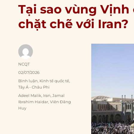
Tại sao vùng Vịnh 
chặt chẽ với Iran?
Author
NCQT
Posted
02/07/2026
on
Categories
Bình luận
,
Kinh tế quốc tế
,
Tây Á - Châu Phi
Tags
Adeel Malik
,
Iran
,
Jamal
Ibrahim Haidar
,
Viên Đăng
Huy