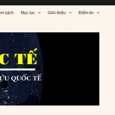
ểm sách
Mục lục
Giới thiệu
Điểm tin