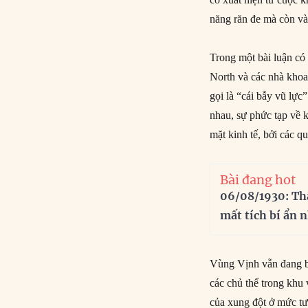
năng răn đe mà còn vào
Trong một bài luận có
North và các nhà khoa
gọi là “cái bẫy vũ lực
nhau, sự phức tạp về k
mặt kinh tế, bởi các q
Bài đang hot
06/08/1930: Th
mất tích bí ẩn 
Vùng Vịnh vẫn đang bị
các chủ thể trong khu v
của xung đột ở mức tư