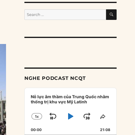
SEARCH
Search
for:
NGHE PODCAST NCQT
Audio
Player
Nỗ lực âm thầm của Trung Quốc nhằm
thống trị khu vực Mỹ Latinh
1
X
SKIP
PLAY
JUMP
CHANGE
SHARE
PLAYBACK
THIS
BACKWARD
PAUSE
FORWARD
00:00
RATE
21:08
EPISODE