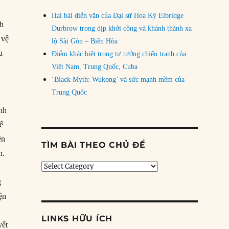
Hai bài diễn văn của Đại sứ Hoa Kỳ Elbridge
nh
Durbrow trong dịp khởi công và khánh thành xa
 vệ
lộ Sài Gòn – Biên Hòa
u
Điểm khác biệt trong tư tưởng chiến tranh của
Việt Nam, Trung Quốc, Cuba
‘Black Myth: Wukong’ và sức mạnh mềm của
Trung Quốc
anh
hể
ền
TÌM BÀI THEO CHỦ ĐỀ
h.
Tìm
bài
g
theo
ện
chủ
đề
LINKS HỮU ÍCH
yết