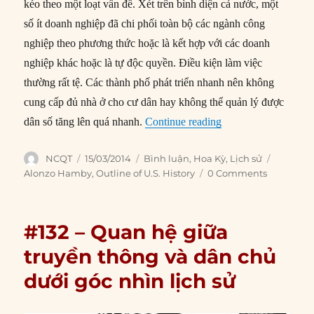
kéo theo một loạt vấn đề. Xét trên bình diện cả nước, một
số ít doanh nghiệp đã chi phối toàn bộ các ngành công
nghiệp theo phương thức hoặc là kết hợp với các doanh
nghiệp khác hoặc là tự độc quyền. Điều kiện làm việc
thường rất tệ. Các thành phố phát triển nhanh nên không
cung cấp đủ nhà ở cho cư dân hay không thể quản lý được
“Khái quát lịch sử M
dân số tăng lên quá nhanh.
Continue reading
Author
Posted
Categories
Tags
NCQT
15/03/2014
Bình luận
,
Hoa Kỳ
,
Lịch sử
on
Alonzo Hamby
,
Outline of U.S. History
0 Comments
#132 – Quan hệ giữa
truyền thông và dân chủ
dưới góc nhìn lịch sử