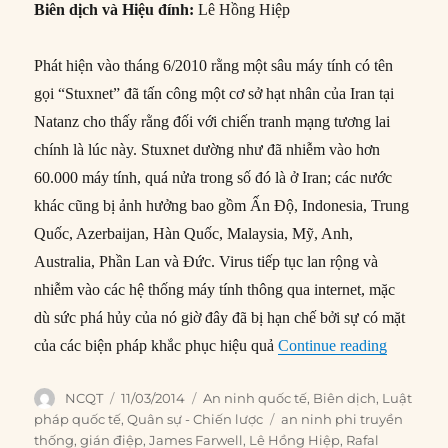
Biên dịch và Hiệu đính:
Lê Hồng Hiệp
Phát hiện vào tháng 6/2010 rằng một sâu máy tính có tên
gọi “Stuxnet” đã tấn công một cơ sở hạt nhân của Iran tại
Natanz cho thấy rằng đối với chiến tranh mạng tương lai
chính là lúc này. Stuxnet dường như đã nhiễm vào hơn
60.000 máy tính, quá nửa trong số đó là ở Iran; các nước
khác cũng bị ảnh hưởng bao gồm Ấn Độ, Indonesia, Trung
Quốc, Azerbaijan, Hàn Quốc, Malaysia, Mỹ, Anh,
Australia, Phần Lan và Đức. Virus tiếp tục lan rộng và
nhiễm vào các hệ thống máy tính thông qua internet, mặc
dù sức phá hủy của nó giờ đây đã bị hạn chế bởi sự có mặt
“#131 – S
của các biện pháp khắc phục hiệu quả
Continue reading
Author
Posted
Categories
NCQT
11/03/2014
An ninh quốc tế
,
Biên dịch
,
Luật
on
Tags
pháp quốc tế
,
Quân sự - Chiến lược
an ninh phi truyền
thống
,
gián điệp
,
James Farwell
,
Lê Hồng Hiệp
,
Rafal