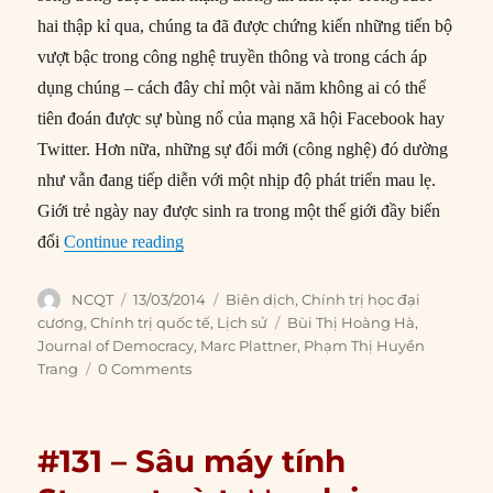
hai thập kỉ qua, chúng ta đã được chứng kiến những tiến bộ
vượt bậc trong công nghệ truyền thông và trong cách áp
dụng chúng – cách đây chỉ một vài năm không ai có thể
tiên đoán được sự bùng nổ của mạng xã hội Facebook hay
Twitter. Hơn nữa, những sự đổi mới (công nghệ) đó dường
như vẫn đang tiếp diễn với một nhịp độ phát triển mau lẹ.
Giới trẻ ngày nay được sinh ra trong một thế giới đầy biến
“#132 – Quan hệ giữa truyền thông và dân c
đổi
Continue reading
Author
Posted
Categories
NCQT
13/03/2014
Biên dịch
,
Chính trị học đại
on
Tags
cương
,
Chính trị quốc tế
,
Lịch sử
Bùi Thị Hoàng Hà
,
Journal of Democracy
,
Marc Plattner
,
Phạm Thị Huyền
Trang
0 Comments
#131 – Sâu máy tính