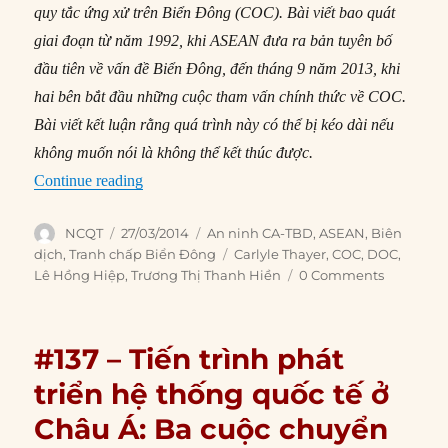
quy tắc ứng xử trên Biển Đông (COC). Bài viết bao quát
giai đoạn từ năm 1992, khi ASEAN đưa ra bản tuyên bố
đầu tiên về vấn đề Biển Đông, đến tháng
9
năm 2013, khi
hai bên bắt đầu những cuộc tham vấn chính thức về COC.
Bài viết kết luận rằng quá trình này có thể bị kéo dài nếu
không muốn nói là không thể kết thúc được.
“#138 – ASEAN, Trung Quốc và Bộ quy tắc ứn
Continue reading
Author
Posted
Categories
NCQT
27/03/2014
An ninh CA-TBD
,
ASEAN
,
Biên
on
Tags
dịch
,
Tranh chấp Biển Đông
Carlyle Thayer
,
COC
,
DOC
,
Lê Hồng Hiệp
,
Trương Thị Thanh Hiền
0 Comments
#137 – Tiến trình phát
triển hệ thống quốc tế ở
Châu Á: Ba cuộc chuyển