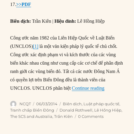
17.
>>PDF
Biên dịch:
Trần Kiên |
Hiệu đính:
Lê Hồng Hiệp
Công ước năm 1982 của Liên Hiệp Quốc về Luật Biển
(UNCLOS)
[1]
là một văn kiện pháp lý quốc tế chủ chốt.
Công ước xác định phạm vi và kích thước của các vùng
biển khác nhau cũng như cung cấp các cơ chế để phân định
ranh giới các vùng biển đó. Tất cả các nước Đông Nam Á
có quyền lợi trên Biển Đông đều là thành viên của
“#129 – Công ư
UNCLOS. UNCLOS phân biệt
Continue reading
Author
Posted
Categories
NCQT
06/03/2014
Biên dịch
,
Luật pháp quốc tế
,
on
Tags
Tranh chấp Biển Đông
Donald Rothwell
,
Lê Hồng Hiệp
,
The SCS and Australia
,
Trần Kiên
0 Comments