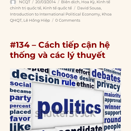
Author
Posted
Categories
NCQT
20/03/2014
Biên dịch
,
Hoa Kỳ
,
Kinh tế
on
Tags
chính trị quốc tế
,
Kinh tế quốc tế
David Sousa
,
Introduction to International Political Economy
,
Khoa
QHQT
,
Lê Hồng Hiệp
0 Comments
#134 – Cách tiếp cận hệ
thống và các lý thuyết