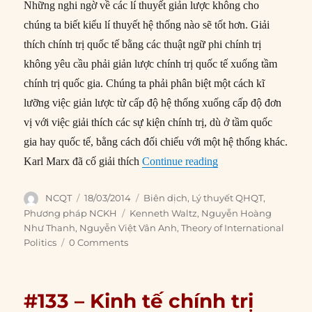
Những nghi ngờ về các lí thuyết giản lược không cho
chúng ta biết kiểu lí thuyết hệ thống nào sẽ tốt hơn. Giải
thích chính trị quốc tế bằng các thuật ngữ phi chính trị
không yêu cầu phải giản lược chính trị quốc tế xuống tầm
chính trị quốc gia. Chúng ta phải phân biệt một cách kĩ
lưỡng việc giản lược từ cấp độ hệ thống xuống cấp độ đơn
vị với việc giải thích các sự kiện chính trị, dù ở tầm quốc
gia hay quốc tế, bằng cách đối chiếu với một hệ thống khác.
“#134 – Cách tiếp cậ
Karl Marx đã cố giải thích
Continue reading
Author
Posted
Categories
NCQT
18/03/2014
Biên dịch
,
Lý thuyết QHQT
,
on
Tags
Phương pháp NCKH
Kenneth Waltz
,
Nguyễn Hoàng
Như Thanh
,
Nguyễn Việt Vân Anh
,
Theory of International
Politics
0 Comments
#133 – Kinh tế chính trị