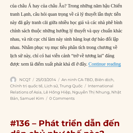
của châu Á hay của châu Âu? Trong những năm hậu Chiến
tranh Lạnh, câu hỏi quan trọng về cả lý thuyết lẫn thực tiễn
này đã gây tranh cãi giữa nhiều học giả và các nhà phê bình
chính sách thuộc những hướng lý thuyết và quy chuẩn khác
nhau, và rút cục chỉ làm nảy sinh hàng loạt dự báo đối lập
nhau. Nhằm phục vụ mục tiêu phân tích trong chương về
lịch sử này, chỉ có hai viễn cảnh “trở về tương lai” đáng
“#137 
được xem là điểm xuất phát khả dĩ ở đây.
Continue reading
Author
Posted
Categories
NCQT
25/03/2014
An ninh CA-TBD
,
Biên dịch
,
on
Tags
Chính trị quốc tế
,
Lịch sử
,
Trung Quốc
International
Relations of Asia
,
Lê Hồng Hiệp
,
Nguyễn Thị Nhung
,
Nhật
Bản
,
Samuel Kim
0 Comments
#136 – Phát triển dẫn đến