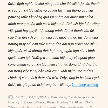
được định nghĩa là khả năng một chủ thể kết hợp các thành
tố của quyền lực cứng và quyền lực mềm thông qua các
phương thức tác động qua lại nhằm đạt được mục đích
mình mong muốn một cách hiệu quả. Bài viết lập luận rằng
việc phát huy quyền lực thông minh đã trở thành vấn đề
cấp thiết đối với an ninh của các quốc gia do tác động của
những thay đổi cấu trúc mang tính dài hạn trong các điều
kiện quốc tế và những thất bại trong ngắn hạn của chính
quyền hiện tại. Những tranh luận hiện nay về ngoại giao
công chúng và quyền lực mềm chịu tác động từ những thất
bại trong việc xử lý các khía cạnh khái niệm, thể chế và
chính trị của thách thức nêu trên. Đây cũng là ba khía cạnh
“#128
được tác giả phân tích trong bài viết này.
Continue reading
Author
Posted
Categories
NCQT
04/03/2014
Biên dịch
,
Chính trị quốc tế
,
on
Tags
Hoa Kỳ
Ernest Wilson
,
Phạm Hương Trà
,
Phạm Thủy
Tiên
,
quyền lực
,
quyền lực mềm
,
Sức mạnh mềm
0