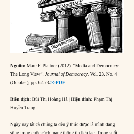
Nguồn:
Marc F. Plattner (2012). “Media and Democracy:
The Long View”,
Journal of Democracy
, Vol. 23, No. 4
(October), pp. 62-73.
>>PDF
Biên dịch:
Bùi Thị Hoàng Hà |
Hiệu đính:
Phạm Thị
Huyền Trang
Ngày nay tất cả chúng ta đều ý thức được là mình đang
sống trong cuộc cách mạng thông tin liên lạc. Trong suốt