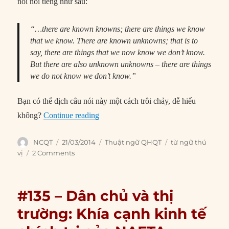
nói nổi tiếng như sau:
“…there are known knowns; there are things we know
that we know. There are known unknowns; that is to
say, there are things that we now know we don’t know.
But there are also unknown unknowns – there are things
we do not know we don’t know.”
Bạn có thể dịch câu nói này một cách trôi chảy, dễ hiểu
“Từ ngữ thú vị (21-30)”
không?
Continue reading
Author
Posted
Categories
Tags
NCQT
21/03/2014
Thuật ngữ QHQT
từ ngữ thú
on
vị
2 Comments
#135 – Dân chủ và thị
trường: Khía cạnh kinh tế