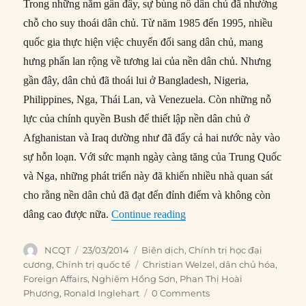
Trong những năm gần đây, sự bùng nổ dân chủ đã nhường
chỗ cho suy thoái dân chủ. Từ năm 1985 đến 1995, nhiều
quốc gia thực hiện việc chuyển đổi sang dân chủ, mang
hưng phấn lan rộng về tương lai của nền dân chủ. Nhưng
gần đây, dân chủ đã thoái lui ở Bangladesh, Nigeria,
Philippines, Nga, Thái Lan, và Venezuela. Còn những nỗ
lực của chính quyền Bush để thiết lập nền dân chủ ở
Afghanistan và Iraq dường như đã đẩy cả hai nước này vào
sự hỗn loạn. Với sức mạnh ngày càng tăng của Trung Quốc
và Nga, những phát triển này đã khiến nhiều nhà quan sát
cho rằng nền dân chủ đã đạt đến đỉnh điểm và không còn
“#136 – Phát triển dẫn đến
dâng cao được nữa.
Continue reading
Author
Posted
Categories
NCQT
23/03/2014
Biên dịch
,
Chính trị học đại
on
Tags
cương
,
Chính trị quốc tế
Christian Welzel
,
dân chủ hóa
,
Foreign Affairs
,
Nghiêm Hồng Sơn
,
Phan Thị Hoài
Phương
,
Ronald Inglehart
0 Comments