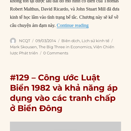
không tồn tại được lâu dài do mô hình cổ điển của Thomas
Robert Malthus, David Ricardo, và John Stuart Mill đã đưa
kinh tế học lâm vào tình trạng bế tắc. Chương này sẽ kể về
“#130 – Từ Adam Smith
câu chuyện ảm đạm này.
Continue reading
Author
Posted
Categories
Tags
NCQT
09/03/2014
Biên dịch
,
Lịch sử kinh tế
on
Mark Skousen
,
The Big Three in Economics
,
Viện Chiến
lược Phát triển
0 Comments
#129 – Công ước Luật
Biển 1982 và khả năng áp
dụng vào các tranh chấp
ở Biển Đông