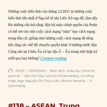
Những cuộc biểu tình vào tháng 12/2011 là những cuộc
biểu tình lớn nhất ở Nga kể từ khi Liên Xô sụp đổ, làm dấy
lên những câu hỏi rằng: liệu bộ máy chính quyền của Putin
có thể rơi vào một cuộc cách mạng “màu” hay cách mạng
trong bầu cử, giống như những cuộc cách mạng đã từng
hất cẳng các chế độ chuyên quyền
khác ở những nước hậu
Cộng sản tại Châu Âu và lục địa Á – Âu trong một thập kỷ
“#139 – Putin bị vây hãm:
rưỡi qua hay không?
Continue reading
Author
Posted
Categories
NCQT
30/03/2014
Biên dịch
,
Châu Âu
,
Chính trị
on
Tags
quốc tế
dân chủ hóa
,
Journal of Democracy
,
Lê Hồng
Hiệp
,
Nga
,
Nguyễn Thị Thùy Liên
,
Sharon Wolchik
0
Comments
#138 – ASEAN, Trung