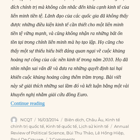
đích chính trị mà không cân nhắc đến khía cạnh kinh tế của
liên minh tiền tệ. Lãnh đạo của các quốc gia đã không thấy
được những điều kiện kinh tế cần thiết cho một liên minh
tiền tệ vững mạnh, và cũng không nhận ra những bất ổn
tồn tại trong chính liên minh mà họ tạo lập. Họ cũng cho
thấy một sự thiếu hiểu biết đáng quan ngại về cuộc khủng
hoảng nợ công của các nền kinh tế trong năm 2010. Họ đã
nhìn nhận sai vấn đề và đưa ra những quyết định tai hại
khiến cuộc khủng hoảng càng thêm trầm trọng. Bài viết
này sẽ giải thích những sai lầm đó và kết luận bằng một vài
khuyến nghị nhằm giải cứu đồng Euro.
“#133 – Kinh tế chính trị của đồng Euro”
Continue reading
Author
Posted
Categories
NCQT
16/03/2014
Biên dịch
,
Châu Âu
,
Kinh tế
on
Tags
chính trị quốc tế
,
Kinh tế quốc tế
,
Lịch sử kinh tế
Annual
Review of Political Science
,
Bùi Thu Thảo
,
Lê Hồng Hiệp
,
Paul De Grauwe
2 Comments