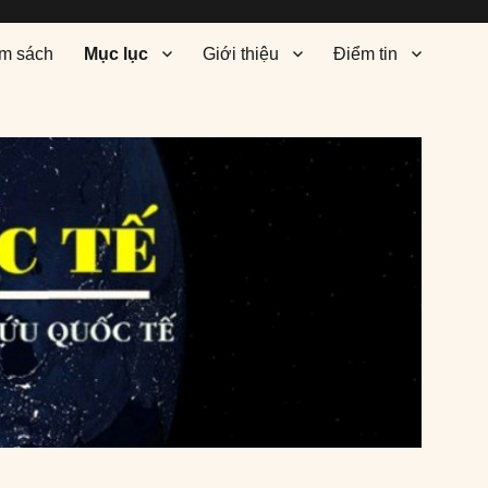
m sách
Mục lục
Giới thiệu
Điểm tin