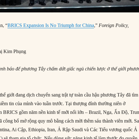
n, “
BRICS Expansion Is No Triumph for China
,”
Foreign Policy,
ị Kim Phụng
ảnh báo để phương Tây chấm dứt giấc ngủ chiến lược ở thế giới phươ
thế giới đang dịch chuyển sang trật tự toàn cầu hậu phương Tây đã tìm
iềm tin của mình vào tuần trước. Tại thượng đỉnh thường niên ở
àn BRICS gồm năm nền kinh tế mới nổi lớn – Brazil, Nga, Ấn Độ, Tru
ã công bố mở rộng quy mô bằng cách mời thêm sáu thành viên mới. S
ntina, Ai Cập, Ethiopia, Iran, Ả Rập Saudi và Các Tiểu vương quốc Ả
 sẽ tham gia tổ chức. Nếu dùng sức nặng kinh tế làm thước đo quyền