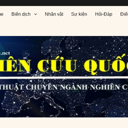
me
Biên dịch
Nhân vật
Sự kiện
Hỏi-Đáp
Điể