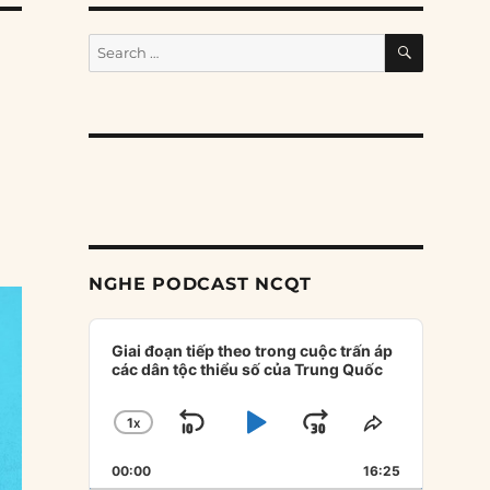
SEARCH
Search
for:
NGHE PODCAST NCQT
Audio
Player
Giai đoạn tiếp theo trong cuộc trấn áp
các dân tộc thiểu số của Trung Quốc
1
X
SKIP
PLAY
JUMP
CHANGE
SHARE
PLAYBACK
THIS
BACKWARD
PAUSE
FORWARD
00:00
RATE
16:25
EPISODE