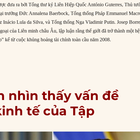
được đưa ra bởi Tổng thư ký Liên Hiệp Quốc António Guterres, Thủ tư
oại trưởng Đức Annalena Baerbock, Tổng thống Pháp Emmanuel Macr
z Inácio Lula da Silva, và Tổng thống Nga Vladimir Putin. Josep Borre
goại của Liên minh châu Âu, lập luận rằng thế giới đã trở thành một hệ
p” kể từ cuộc khủng hoảng tài chính toàn cầu năm 2008.
g, trật tự thế giới hiện nay không phải là đa cực!”
 nhìn thấy vấn đề
kinh tế của Tập