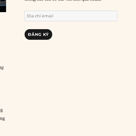
Địa
chỉ
email
ĐĂNG KÝ
ng
ng
ang