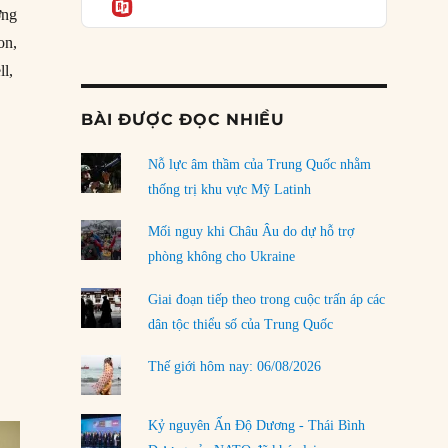
Informatio
04/08/2026
ớng
on,
Điểm mù chiến lược của Trump tại Thái Bình
Dương
ll,
03/08/2026
BÀI ĐƯỢC ĐỌC NHIỀU
Đặt cược vào thất bại: Các quỹ đầu tư mạo
hiểm quốc gia và khía cạnh chính trị của vốn
rủi ro
Nỗ lực âm thầm của Trung Quốc nhằm
02/08/2026
thống trị khu vực Mỹ Latinh
Làm thế nào để kết thúc Chiến tranh Iran?
Mối nguy khi Châu Âu do dự hỗ trợ
01/08/2026
phòng không cho Ukraine
Chiến lược kế tiếp của Bắc Kinh ở Biển Đông
Giai đoạn tiếp theo trong cuộc trấn áp các
31/07/2026
dân tộc thiểu số của Trung Quốc
Trật tự thế giới mới: Các nước nhỏ sẽ luôn
Thế giới hôm nay: 06/08/2026
phải chịu đựng?
30/07/2026
Kỷ nguyên Ấn Độ Dương - Thái Bình
LOAD MORE