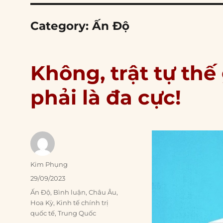
Category:
Ấn Độ
Không, trật tự thế
phải là đa cực!
Author
Kim Phụng
Posted
29/09/2023
on
Categories
Ấn Độ
,
Bình luận
,
Châu Âu
,
Hoa Kỳ
,
Kinh tế chính trị
quốc tế
,
Trung Quốc