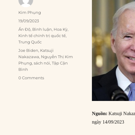
Author
Kim Phụng
Posted
19/09/2023
on
Categories
Ấn Độ
,
Bình luận
,
Hoa Kỳ
,
Kinh tế chính trị quốc tế
,
Trung Quốc
Tags
Joe Biden
,
Katsuji
Nakazawa
,
Nguyễn Thị Kim
Phụng
,
sách nói
,
Tập Cận
Bình
0 Comments
Nguồn:
Katsuji Naka
ngày 14/09/2023