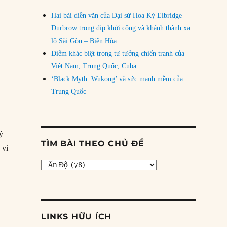
Hai bài diễn văn của Đại sứ Hoa Kỳ Elbridge
Durbrow trong dịp khởi công và khánh thành xa
lộ Sài Gòn – Biên Hòa
Điểm khác biệt trong tư tưởng chiến tranh của
Việt Nam, Trung Quốc, Cuba
‘Black Myth: Wukong’ và sức mạnh mềm của
Trung Quốc
lý
TÌM BÀI THEO CHỦ ĐỀ
 vì
vấn đề trong chính sách kinh tế của Tập”
Tìm
bài
theo
chủ
đề
LINKS HỮU ÍCH