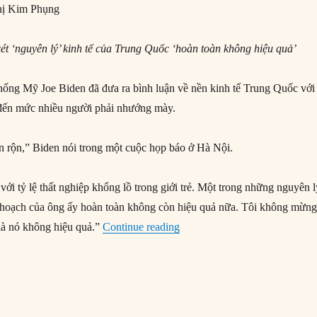
ị Kim Phụng
t ‘nguyên lý’ kinh tế của Trung Quốc ‘hoàn toàn không hiệu quả’
hống Mỹ Joe Biden đã đưa ra bình luận về nền kinh tế Trung Quốc với
 đến mức nhiều người phải nhướng mày.
 rộn,” Biden nói trong một cuộc họp báo ở Hà Nội.
ới tỷ lệ thất nghiệp khổng lồ trong giới trẻ. Một trong những nguyên 
ế hoạch của ông ấy hoàn toàn không còn hiệu quả nữa. Tôi không mừng
“Chính quyền Biden nhìn thấy 
là nó không hiệu quả.”
Continue reading