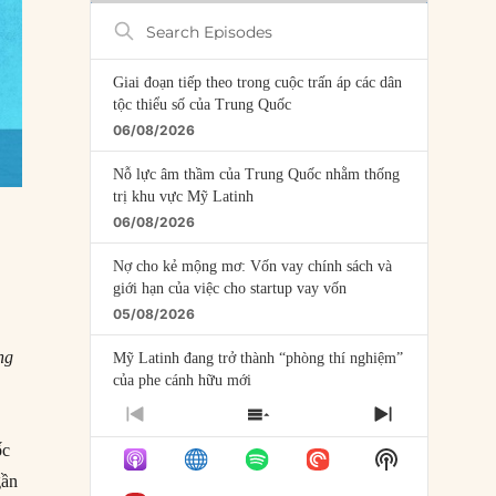
Search
Episodes
Giai đoạn tiếp theo trong cuộc trấn áp các dân
tộc thiểu số của Trung Quốc
06/08/2026
Nỗ lực âm thầm của Trung Quốc nhằm thống
trị khu vực Mỹ Latinh
06/08/2026
Nợ cho kẻ mộng mơ: Vốn vay chính sách và
giới hạn của việc cho startup vay vốn
05/08/2026
ng
Mỹ Latinh đang trở thành “phòng thí nghiệm”
của phe cánh hữu mới
04/08/2026
PREVIOUS
SHOW
NEXT
EPISODE
EPISODES
EPISODE
ốc
Tại sao Trung Quốc phủ nhận cuộc gặp với
Show
LIST
Ngoại trưởng Nhật Bản?
Podcast
gần