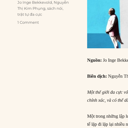
Tags
Jo Inge Bekkevold
,
Nguyễn
Thị Kim Phụng
,
sách nói
,
trật tự đa cực
1 Comment
Nguồn:
Jo Inge Bekke
Biên dịch:
Nguyễn Th
Một thế giới đa cực v
chính xác, và có thể 
Một trong những lập lu
tế lặp đi lặp lại nhiề