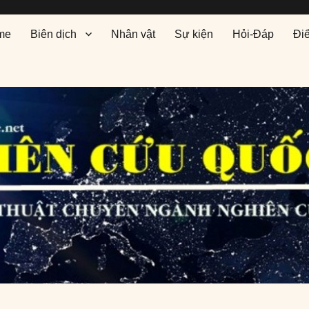
me
Biên dịch
Nhân vật
Sự kiện
Hỏi-Đáp
Đi