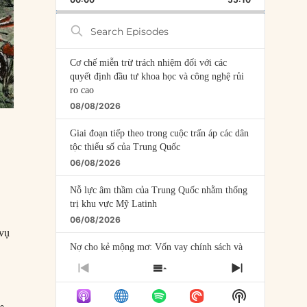
RATE
EPISODE
Search
Episodes
Cơ chế miễn trừ trách nhiệm đối với các
quyết định đầu tư khoa học và công nghệ rủi
ro cao
08/08/2026
Giai đoạn tiếp theo trong cuộc trấn áp các dân
tộc thiểu số của Trung Quốc
06/08/2026
Nỗ lực âm thầm của Trung Quốc nhằm thống
trị khu vực Mỹ Latinh
06/08/2026
 vụ
Nợ cho kẻ mộng mơ: Vốn vay chính sách và
giới hạn của việc cho startup vay vốn
PREVIOUS
SHOW
NEXT
05/08/2026
EPISODE
EPISODES
EPISODE
Show
LIST
Mỹ Latinh đang trở thành “phòng thí nghiệm”