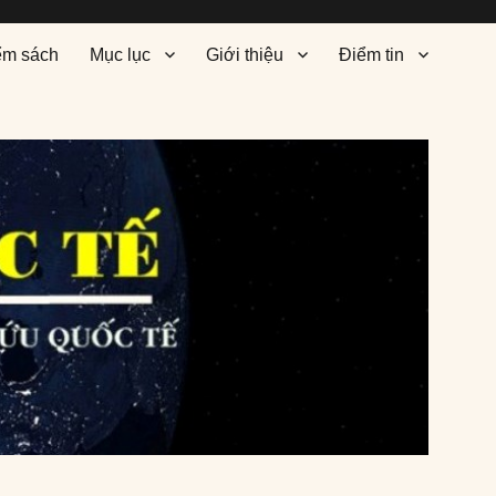
ểm sách
Mục lục
Giới thiệu
Điểm tin