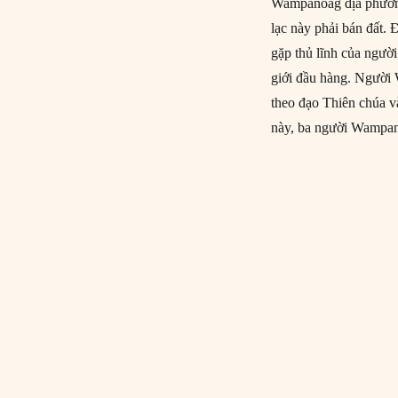
Wampanoag địa phương 
lạc này phải bán đất.
gặp thủ lĩnh của ngườ
giới đầu hàng. Người
theo đạo Thiên chúa và
này, ba người Wampan