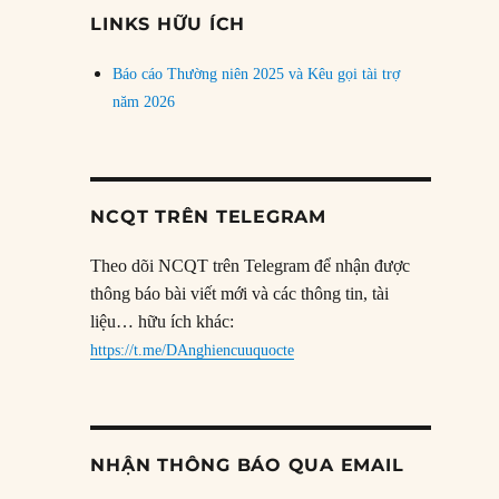
đề
LINKS HỮU ÍCH
Báo cáo Thường niên 2025 và Kêu gọi tài trợ
năm 2026
NCQT TRÊN TELEGRAM
Theo dõi NCQT trên Telegram để nhận được
thông báo bài viết mới và các thông tin, tài
liệu… hữu ích khác:
https://t.me/DAnghiencuuquocte
NHẬN THÔNG BÁO QUA EMAIL