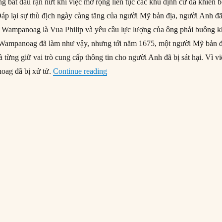
bắt đầu rạn nứt khi việc mở rộng liên tục các khu định cư đã khiến 
 Đáp lại sự thù địch ngày càng tăng của người Mỹ bản địa, người Anh đ
i Wampanoag là Vua Philip và yêu cầu lực lượng của ông phải buông k
 Wampanoag đã làm như vậy, nhưng tới năm 1675, một người Mỹ bản đ
 từng giữ vai trò cung cấp thông tin cho người Anh đã bị sát hại. Vì vi
“12/08/1676: Chiến tranh Vua Philip
oag đã bị xử tử.
Continue reading