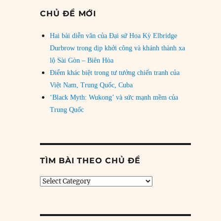
CHỦ ĐỀ MỚI
Hai bài diễn văn của Đại sứ Hoa Kỳ Elbridge
Durbrow trong dịp khởi công và khánh thành xa
lộ Sài Gòn – Biên Hòa
Điểm khác biệt trong tư tưởng chiến tranh của
Việt Nam, Trung Quốc, Cuba
‘Black Myth: Wukong’ và sức mạnh mềm của
Trung Quốc
TÌM BÀI THEO CHỦ ĐỀ
Tìm
bài
theo
chủ