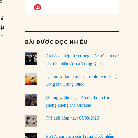
Podcast
bộ
của phe cánh hữu mới
Informatio
ã
04/08/2026
hí
Tại sao Trung Quốc phủ nhận cuộc gặp với
ịa
Ngoại trưởng Nhật Bản?
ệc
04/08/2026
BÀI ĐƯỢC ĐỌC NHIỀU
 kết thúc”
Điểm mù chiến lược của Trump tại Thái Bình
Dương
Giai đoạn tiếp theo trong cuộc trấn áp các
03/08/2026
dân tộc thiểu số của Trung Quốc
Đặt cược vào thất bại: Các quỹ đầu tư mạo
Tại sao AI lại là một rủi ro đối với Đảng
hiểm quốc gia và khía cạnh chính trị của vốn
Cộng sản Trung Quốc
rủi ro
02/08/2026
Mối nguy khi Châu Âu do dự hỗ trợ
phòng không cho Ukraine
Làm thế nào để kết thúc Chiến tranh Iran?
01/08/2026
Thế giới hôm nay: 07/08/2026
Chiến lược kế tiếp của Bắc Kinh ở Biển Đông
31/07/2026
Nỗ lực âm thầm của Trung Quốc nhằm