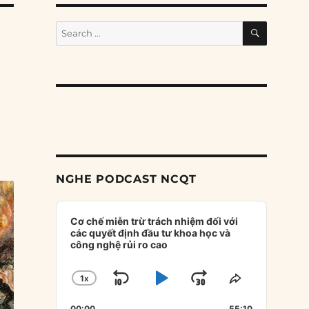
SEARCH
Search
for:
NGHE PODCAST NCQT
Audio
Player
Cơ chế miễn trừ trách nhiệm đối với
các quyết định đầu tư khoa học và
công nghệ rủi ro cao
1
X
SKIP
PLAY
JUMP
CHANGE
SHARE
PLAYBACK
THIS
BACKWARD
PAUSE
FORWARD
00:00
55:10