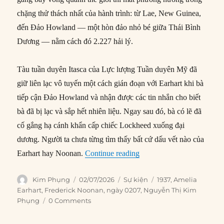
chặng thử thách nhất của hành trình: từ Lae, New Guinea,
đến Đảo Howland — một hòn đảo nhỏ bé giữa Thái Bình
Dương — nằm cách đó 2.227 hải lý.
Tàu tuần duyên Itasca của Lực lượng Tuần duyên Mỹ đã
giữ liên lạc vô tuyến một cách gián đoạn với Earhart khi bà
tiếp cận Đảo Howland và nhận được các tin nhắn cho biết
bà đã bị lạc và sắp hết nhiên liệu. Ngay sau đó, bà có lẽ đã
cố gắng hạ cánh khẩn cấp chiếc Lockheed xuống đại
dương. Người ta chưa từng tìm thấy bất cứ dấu vết nào của
“02/07/1937: Amelia Earha
Earhart hay Noonan.
Continue reading
Author
Posted
Categories
Tags
Kim Phụng
02/07/2026
Sự kiện
1937
,
Amelia
on
Earhart
,
Frederick Noonan
,
ngày 0207
,
Nguyễn Thị Kim
Phụng
0 Comments