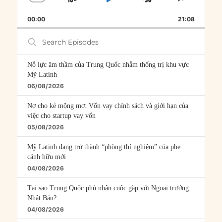
SKIP
PLAY
JUMP
CHANGE
SHARE
PLAYBACK
THIS
BACKWARD
PAUSE
FORWARD
00:00
RATE
21:08
EPISOD
Search
Episodes
Nỗ lực âm thầm của Trung Quốc nhằm thống trị khu vực
Mỹ Latinh
06/08/2026
Nợ cho kẻ mộng mơ: Vốn vay chính sách và giới hạn của
việc cho startup vay vốn
05/08/2026
Mỹ Latinh đang trở thành “phòng thí nghiệm” của phe
cánh hữu mới
04/08/2026
Tại sao Trung Quốc phủ nhận cuộc gặp với Ngoại trưởng
Nhật Bản?
04/08/2026