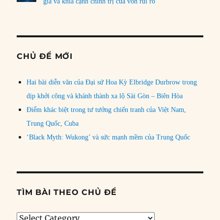
gia và khía cạnh chính trị của vốn rủi ro
CHỦ ĐỀ MỚI
Hai bài diễn văn của Đại sứ Hoa Kỳ Elbridge Durbrow trong
dịp khởi công và khánh thành xa lộ Sài Gòn – Biên Hòa
Điểm khác biệt trong tư tưởng chiến tranh của Việt Nam,
Trung Quốc, Cuba
‘Black Myth: Wukong’ và sức mạnh mềm của Trung Quốc
TÌM BÀI THEO CHỦ ĐỀ
Tìm