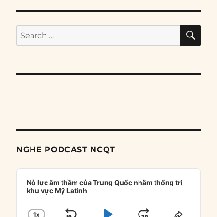
SE
Search
for:
NGHE PODCAST NCQT
Audio
Player
Nỗ lực âm thầm của Trung Quốc nhằm thống trị
khu vực Mỹ Latinh
1
X