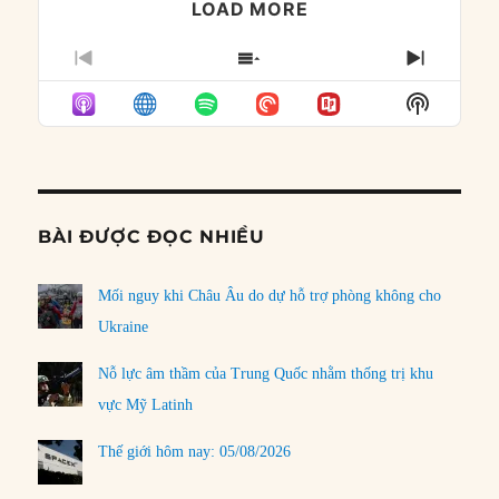
LOAD MORE
PREVIOUS
SHOW
NEXT
EPISODE
EPISODES
EPISO
Show
LIST
Podcast
Informat
BÀI ĐƯỢC ĐỌC NHIỀU
Mối nguy khi Châu Âu do dự hỗ trợ phòng không cho
Ukraine
Nỗ lực âm thầm của Trung Quốc nhằm thống trị khu
vực Mỹ Latinh
Thế giới hôm nay: 05/08/2026