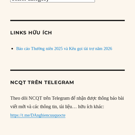
bài
theo
chủ
đề
LINKS HỮU ÍCH
Báo cáo Thường niên 2025 và Kêu gọi tài trợ năm 2026
NCQT TRÊN TELEGRAM
Theo dõi NCQT trên Telegram để nhận được thông báo bài
viết mới và các thông tin, tài liệu… hữu ích khác:
https://t.me/DAnghiencuuquocte