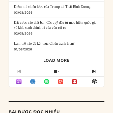
Điểm mù chiến lược của Trump tại Thái Bình Dương
03/08/2026
Đặt cược vào thất bại: Các quỹ đầu tư mạo hiểm quốc gia
và khía cạnh chính trị của vốn rủi ro
02/08/2026
Làm thế nào để kết thúc Chiến tranh Iran?
01/08/2026
LOAD MORE
PREVIOUS
SHOW
NEXT
EPISODE
EPISODES
EPISO
Show
LIST
Podcast
Informat
BÀI ĐƯỢC ĐỌC NHIỀU