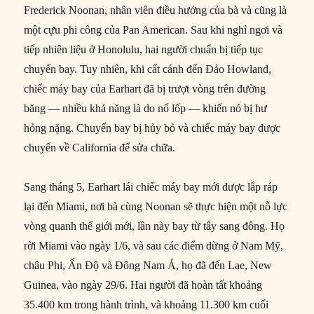
Frederick Noonan, nhân viên điều hướng của bà và cũng là
một cựu phi công của Pan American. Sau khi nghỉ ngơi và
tiếp nhiên liệu ở Honolulu, hai người chuẩn bị tiếp tục
chuyến bay. Tuy nhiên, khi cất cánh đến Đảo Howland,
chiếc máy bay của Earhart đã bị trượt vòng trên đường
băng — nhiều khả năng là do nổ lốp — khiến nó bị hư
hỏng nặng. Chuyến bay bị hủy bỏ và chiếc máy bay được
chuyển về California để sửa chữa.
Sang tháng 5, Earhart lái chiếc máy bay mới được lắp ráp
lại đến Miami, nơi bà cùng Noonan sẽ thực hiện một nỗ lực
vòng quanh thế giới mới, lần này bay từ tây sang đông. Họ
rời Miami vào ngày 1/6, và sau các điểm dừng ở Nam Mỹ,
châu Phi, Ấn Độ và Đông Nam Á, họ đã đến Lae, New
Guinea, vào ngày 29/6. Hai người đã hoàn tất khoảng
35.400 km trong hành trình, và khoảng 11.300 km cuối