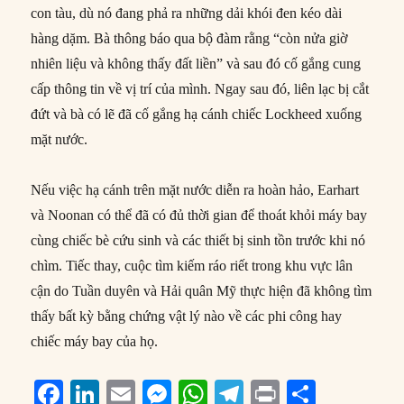
con tàu, dù nó đang phả ra những dải khói đen kéo dài
hàng dặm. Bà thông báo qua bộ đàm rằng “còn nửa giờ
nhiên liệu và không thấy đất liền” và sau đó cố gắng cung
cấp thông tin về vị trí của mình. Ngay sau đó, liên lạc bị cắt
đứt và bà có lẽ đã cố gắng hạ cánh chiếc Lockheed xuống
mặt nước.
Nếu việc hạ cánh trên mặt nước diễn ra hoàn hảo, Earhart
và Noonan có thể đã có đủ thời gian để thoát khỏi máy bay
cùng chiếc bè cứu sinh và các thiết bị sinh tồn trước khi nó
chìm. Tiếc thay, cuộc tìm kiếm ráo riết trong khu vực lân
cận do Tuần duyên và Hải quân Mỹ thực hiện đã không tìm
thấy bất kỳ bằng chứng vật lý nào về các phi công hay
chiếc máy bay của họ.
F
Li
E
M
W
T
P
S