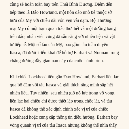
cùng sẽ hoàn toàn bay trên Thái Bình Dương. Điểm đến
tiếp theo là Đảo Howland, một hòn đảo nhỏ bé thuộc sở
hữu của Mỹ với chiều dài vỏn vẹn vài dặm. Bộ Thương
mại Mỹ có một trạm quan trắc thời tiết và một đường băng
trên đảo, nhân viên cũng đã sẵn sàng với nhiên liệu và vật
tư tiếp tế. Một số tàu của Mỹ, bao gồm tàu tuần duyên
Itasca, đã được triển khai để hỗ trợ Earhart và Noonan trong
chặng đường đầy gian nan này của cuộc hành trình.
Khi chiếc Lockheed tiến gần Đảo Howland, Earhart liên lạc
qua bộ đàm với tàu Itasca và giải thích rằng mình sắp hết
nhiên liệu. Tuy nhiên, sau nhiều giờ nỗ lực trong vô vọng,
liên lạc hai chiều chỉ được thiết lập trong chốc lát, và tàu
Itasca đã không thể xác định chính xác vị trí của chiếc
Lockheed hoặc cung cấp thông tin điều hướng. Earhart bay
vòng quanh vị trí của tàu Itasca nhưng không thể nhìn thấy