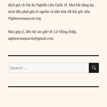
dịch giả và Dự án Nghiên cứu Quốc tế. Mọi bài đăng lại,
trích dẫn phải ghi rõ nguồn và dẫn link tới bài gốc trên
Nghiencuuquocte.org
Mọi góp ý, liên hệ xin gửi về: Lê Hồng Hiệp,
nghiencuuquocte@gmail.com
SE
Search
for: