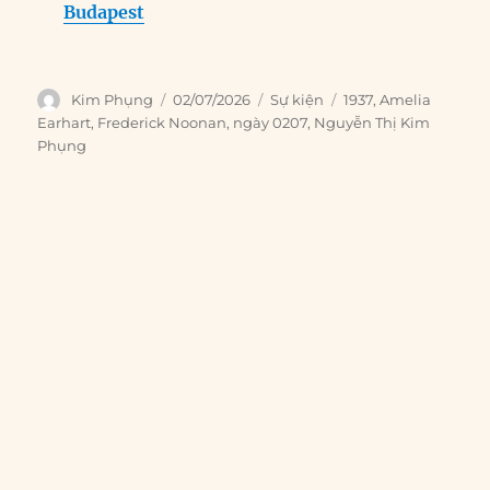
Budapest
Author
Posted
Categories
Tags
Kim Phụng
02/07/2026
Sự kiện
1937
,
Amelia
on
Earhart
,
Frederick Noonan
,
ngày 0207
,
Nguyễn Thị Kim
Phụng