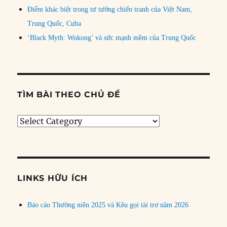
Điểm khác biệt trong tư tưởng chiến tranh của Việt Nam,
Trung Quốc, Cuba
‘Black Myth: Wukong’ và sức mạnh mềm của Trung Quốc
TÌM BÀI THEO CHỦ ĐỀ
Tìm
bài
theo
chủ
đề
LINKS HỮU ÍCH
Báo cáo Thường niên 2025 và Kêu gọi tài trợ năm 2026