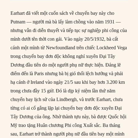
Earhart đã viết một cuốn sách về chuyến bay này cho
Putnam — người mà bà lấy làm chồng vào năm 1931 —
nhưng vẫn đi diễn thuyết và tiếp tục sự nghiệp phi công của
mình dưới tên thời con gái. Vào ngày 20/5/1932, bà cất
cánh một mình từ Newfoundland trên chiếc Lockheed Vega
trong chuyến bay đơn độc không nghỉ xuyên Đại Tây
Dương đầu tiên do một người phụ nữ thực hiện. Đáng lẽ
điểm đến là Paris nhưng bà bị gió thổi lệch hướng và phải
hạ cánh ở Ireland vào ngày 21/5 sau khi bay hơn 3.200 km
trong chưa đầy 15 giờ. Đó là dịp kỷ niệm lần thứ năm
chuyến bay lịch sử của Lindbergh, và trước Earhart, chưa
từng có ai cố gắng lặp lại chuyến bay đơn độc xuyên Đại
Tây Dương của ông. Nhờ thành tựu này, bà được Quốc hội
Mỹ trao tặng Huân chương Phi công Xuất sắc. Ba tháng
sau, Earhart trở thành người phụ nữ đầu tiên bay một mình