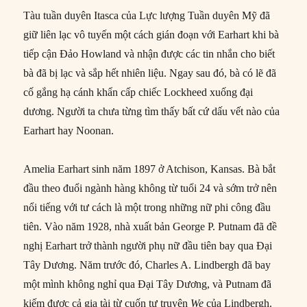
Tàu tuần duyên Itasca của Lực lượng Tuần duyên Mỹ đã
giữ liên lạc vô tuyến một cách gián đoạn với Earhart khi bà
tiếp cận Đảo Howland và nhận được các tin nhắn cho biết
bà đã bị lạc và sắp hết nhiên liệu. Ngay sau đó, bà có lẽ đã
cố gắng hạ cánh khẩn cấp chiếc Lockheed xuống đại
dương. Người ta chưa từng tìm thấy bất cứ dấu vết nào của
Earhart hay Noonan.
Amelia Earhart sinh năm 1897 ở Atchison, Kansas. Bà bắt
đầu theo đuổi ngành hàng không từ tuổi 24 và sớm trở nên
nổi tiếng với tư cách là một trong những nữ phi công đầu
tiên. Vào năm 1928, nhà xuất bản George P. Putnam đã đề
nghị Earhart trở thành người phụ nữ đầu tiên bay qua Đại
Tây Dương. Năm trước đó, Charles A. Lindbergh đã bay
một mình không nghỉ qua Đại Tây Dương, và Putnam đã
kiếm được cả gia tài từ cuốn tự truyện
We
của Lindbergh.