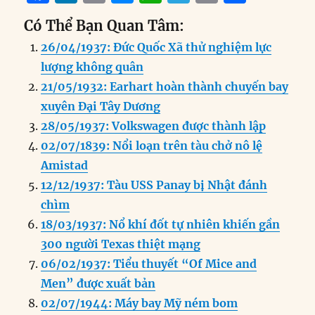
a
n
m
e
h
el
ri
h
Có Thể Bạn Quan Tâm:
c
k
ai
ss
at
e
n
a
26/04/1937: Đức Quốc Xã thử nghiệm lực
e
e
l
e
s
g
t
re
lượng không quân
b
d
n
A
r
21/05/1932: Earhart hoàn thành chuyến bay
o
I
g
p
a
xuyên Đại Tây Dương
o
n
er
p
m
28/05/1937: Volkswagen được thành lập
k
02/07/1839: Nổi loạn trên tàu chở nô lệ
Amistad
12/12/1937: Tàu USS Panay bị Nhật đánh
chìm
18/03/1937: Nổ khí đốt tự nhiên khiến gần
300 người Texas thiệt mạng
06/02/1937: Tiểu thuyết “Of Mice and
Men” được xuất bản
02/07/1944: Máy bay Mỹ ném bom