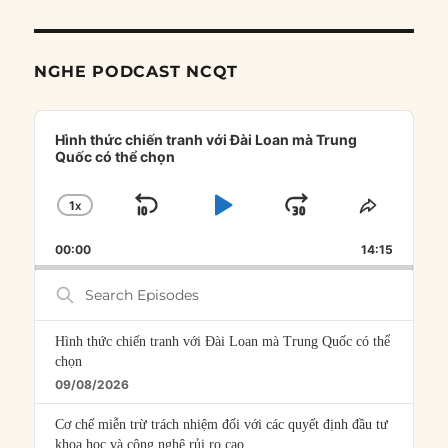
NGHE PODCAST NCQT
Audio
Player
Hình thức chiến tranh với Đài Loan mà Trung
Quốc có thể chọn
1
X
SKIP
PLAY
JUMP
CHANGE
SHARE
PLAYBACK
THIS
BACKWARD
PAUSE
FORWARD
00:00
RATE
14:15
EPISOD
Search
Episodes
Hình thức chiến tranh với Đài Loan mà Trung Quốc có thể
chọn
09/08/2026
Cơ chế miễn trừ trách nhiệm đối với các quyết định đầu tư
khoa học và công nghệ rủi ro cao