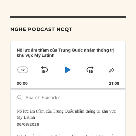
NGHE PODCAST NCQT
Audio
Player
Nỗ lực âm thầm của Trung Quốc nhằm thống trị
khu vực Mỹ Latinh
1
X
SKIP
PLAY
JUMP
CHANGE
SHARE
PLAYBACK
THIS
BACKWARD
PAUSE
FORWARD
00:00
RATE
21:08
EPISOD
Search
Episodes
Nỗ lực âm thầm của Trung Quốc nhằm thống trị khu vực
Mỹ Latinh
06/08/2026