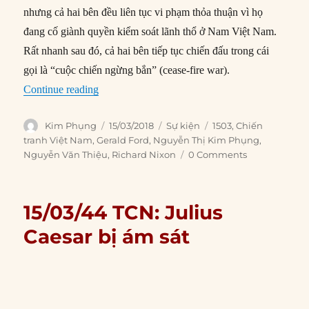
nhưng cả hai bên đều liên tục vi phạm thỏa thuận vì họ
đang cố giành quyền kiểm soát lãnh thổ ở Nam Việt Nam.
Rất nhanh sau đó, cả hai bên tiếp tục chiến đấu trong cái
gọi là “cuộc chiến ngừng bắn” (cease-fire war).
“15/3/1973: Nixon gợi ý về việc tái can thiệp v
Continue reading
Author
Posted
Categories
Tags
Kim Phụng
15/03/2018
Sự kiện
1503
,
Chiến
on
tranh Việt Nam
,
Gerald Ford
,
Nguyễn Thị Kim Phụng
,
Nguyễn Văn Thiệu
,
Richard Nixon
0 Comments
15/03/44 TCN: Julius
Caesar bị ám sát