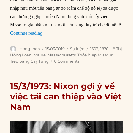
nhập như một tiểu bang tự do (cấm chế độ nô lệ) đã được
các thượng nghị sĩ miền Nam đồng ý để đổi lấy việc
Missouri gia nhập như là một tiểu bang duy trì chế độ nô lệ.
“15/03/1820: Maine gia nhập Liên bang Hoa K
Continue reading
Author
Posted
Categories
Tags
HongLoan
15/03/2019
Sự kiện
1503
,
1820
,
Lê Thị
on
Hồng Loan
,
Maine
,
Massachusetts
,
Thỏa hiệp Missouri
,
Tiểu bang Cây Tùng
0 Comments
15/3/1973: Nixon gợi ý về
việc tái can thiệp vào Việt
Nam