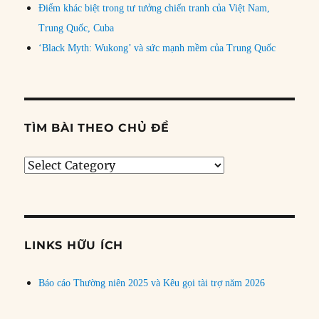
Điểm khác biệt trong tư tưởng chiến tranh của Việt Nam,
Trung Quốc, Cuba
‘Black Myth: Wukong’ và sức mạnh mềm của Trung Quốc
TÌM BÀI THEO CHỦ ĐỀ
Tìm
bài
theo
chủ
đề
LINKS HỮU ÍCH
Báo cáo Thường niên 2025 và Kêu gọi tài trợ năm 2026