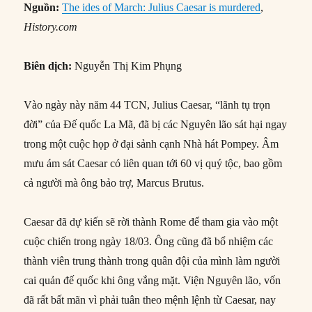
Nguồn:
The ides of March: Julius Caesar is murdered
,
History.com
Biên dịch:
Nguyễn Thị Kim Phụng
Vào ngày này năm 44 TCN, Julius Caesar, “lãnh tụ trọn
đời” của Đế quốc La Mã, đã bị các Nguyên lão sát hại ngay
trong một cuộc họp ở đại sảnh cạnh Nhà hát Pompey. Âm
mưu ám sát Caesar có liên quan tới 60 vị quý tộc, bao gồm
cả người mà ông bảo trợ, Marcus Brutus.
Caesar đã dự kiến sẽ rời thành Rome để tham gia vào một
cuộc chiến trong ngày 18/03. Ông cũng đã bổ nhiệm các
thành viên trung thành trong quân đội của mình làm người
cai quản đế quốc khi ông vắng mặt. Viện Nguyên lão, vốn
đã rất bất mãn vì phải tuân theo mệnh lệnh từ Caesar, nay