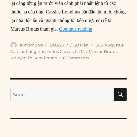
lại càng tức giận trước viễn cảnh phải nhận lệnh từ các
thuộc hạ của ông. Cassius Longinus bắt đầu âm mưu chống
lại nhà độc tài và nhanh chóng lôi kéo được em rể là
“15/03/44 TCN: Julius 
Marcus Brutus tham gia.
Continue reading
Author
Posted
Categories
Tags
Kim Phụng
15/03/2017
Sự kiện
1503
,
Augustus
,
on
Cassius Longinus
,
Julius Caesar
,
La Mã
,
Marcus Brutus
,
Nguyễn Thị Kim Phụng
0 Comments
SE
Search
for: