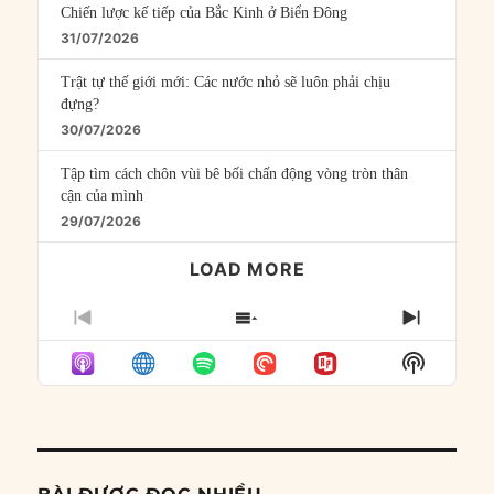
Chiến lược kế tiếp của Bắc Kinh ở Biển Đông
31/07/2026
Trật tự thế giới mới: Các nước nhỏ sẽ luôn phải chịu
đựng?
30/07/2026
Tập tìm cách chôn vùi bê bối chấn động vòng tròn thân
cận của mình
29/07/2026
LOAD MORE
PREVIOUS
SHOW
NEXT
EPISODE
EPISODES
EPISO
Show
LIST
Podcast
Informat