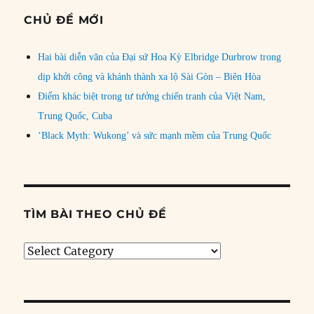
CHỦ ĐỀ MỚI
Hai bài diễn văn của Đại sứ Hoa Kỳ Elbridge Durbrow trong
dịp khởi công và khánh thành xa lộ Sài Gòn – Biên Hòa
Điểm khác biệt trong tư tưởng chiến tranh của Việt Nam,
Trung Quốc, Cuba
‘Black Myth: Wukong’ và sức mạnh mềm của Trung Quốc
TÌM BÀI THEO CHỦ ĐỀ
Tìm
bài
theo
chủ