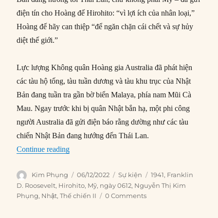
điện tín cho Hoàng đế Hirohito: “vì lợi ích của nhân loại,”
Hoàng đế hãy can thiệp “để ngăn chặn cái chết và sự hủy
diệt thế giới.”
Lực lượng Không quân Hoàng gia Australia đã phát hiện
các tàu hộ tống, tàu tuần dương và tàu khu trục của Nhật
Bản đang tuần tra gần bờ biển Malaya, phía nam Mũi Cà
Mau. Ngay trước khi bị quân Nhật bắn hạ, một phi công
người Australia đã gửi điện báo rằng dường như các tàu
chiến Nhật Bản đang hướng đến Thái Lan.
“06/12/1941: Tổng thống F.D. Roosevelt gửi t
Continue reading
Author
Posted
Categories
Tags
Kim Phụng
06/12/2022
Sự kiện
1941
,
Franklin
on
D. Roosevelt
,
Hirohito
,
Mỹ
,
ngày 0612
,
Nguyễn Thị Kim
Phụng
,
Nhật
,
Thế chiến II
0 Comments