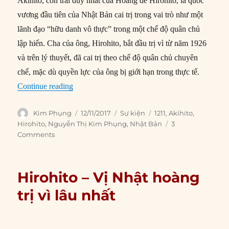
Akihito, con trai duy nhất của Hoàng đế Hirohito, là quốc
vương đầu tiên của Nhật Bản cai trị trong vai trò như một
lãnh đạo “hữu danh vô thực” trong một chế độ quân chủ
lập hiến. Cha của ông, Hirohito, bắt đầu trị vì từ năm 1926
và trên lý thuyết, đã cai trị theo chế độ quân chủ chuyên
chế, mặc dù quyền lực của ông bị giới hạn trong thực tế.
“12/11/1990: Akihito trở thành Hoàng đế Nhật 
Continue reading
Author
Posted
Categories
Tags
Kim Phụng
12/11/2017
Sự kiện
1211
,
Akihito
,
on
Hirohito
,
Nguyễn Thị Kim Phụng
,
Nhật Bản
3
Comments
Hirohito – Vị Nhật hoàng
trị vì lâu nhất