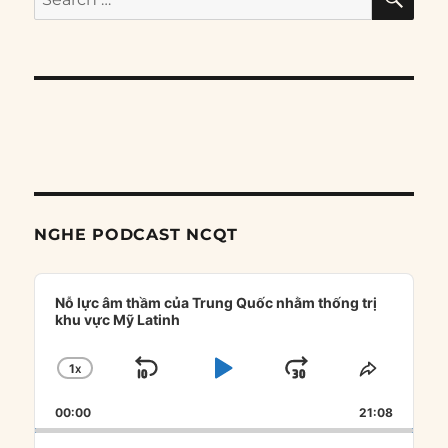
for:
NGHE PODCAST NCQT
Audio
Player
Nỗ lực âm thầm của Trung Quốc nhằm thống trị
khu vực Mỹ Latinh
1
X
SKIP
PLAY
JUMP
CHANGE
SHARE
PLAYBACK
THIS
BACKWARD
PAUSE
FORWARD
00:00
RATE
21:08
EPISOD
Search