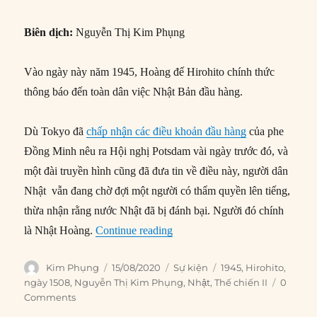
Biên dịch:
Nguyễn Thị Kim Phụng
Vào ngày này năm 1945, Hoàng đế Hirohito chính thức
thông báo đến toàn dân việc Nhật Bản đầu hàng.
Dù Tokyo đã
chấp nhận các điều khoản đầu hàng
của phe
Đồng Minh nêu ra Hội nghị Potsdam vài ngày trước đó, và
một đài truyền hình cũng đã đưa tin về điều này, người dân
Nhật vẫn đang chờ đợi một người có thẩm quyền lên tiếng,
thừa nhận rằng nước Nhật đã bị đánh bại. Người đó chính
“15/08/1945: Hoàng đế Hirohit
là Nhật Hoàng.
Continue reading
Author
Posted
Categories
Tags
Kim Phụng
15/08/2020
Sự kiện
1945
,
Hirohito
,
on
ngày 1508
,
Nguyễn Thị Kim Phụng
,
Nhật
,
Thế chiến II
0
Comments