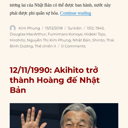
tương lai của Nhật Bản có thể được ban hành, nước này
“15/12/1945: MacArt
phải được phi quân sự hóa.
Continue reading
Author
Posted
Categories
Tags
Kim Phụng
15/12/2018
Sự kiện
1512
,
1945
,
on
Douglas MacArthur
,
Fumimaro Konoye
,
Hideki Tojo
,
Hirohito
,
Nguyễn Thị Kim Phụng
,
Nhật Bản
,
Shinto
,
Thái
Bình Dương
,
Thế chiến II
0 Comments
12/11/1990: Akihito trở
thành Hoàng đế Nhật
Bản