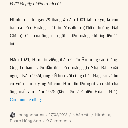
là đề tài gây nhiều tranh cãi.
Hirohito sinh ngày 29 tháng 4 năm 1901 tại Tokyo, là con
trai cả của Hoàng thái tử Yoshihito (Thiên hoàng Đại
Chính). Cha của ông lên ngôi Thiên hoàng khi ông lên 11
tuổi.
Năm 1921, Hirohito viếng thăm Châu Âu trong sáu tháng.
Ông là thành viên đầu tiên của hoàng gia Nhật Bản xuất
ngoại. Năm 1924, ông kết hôn với công chúa Nagako và họ
có với nhau bảy người con. Hirohito lên ngôi vua khi cha
ông mất vào năm 1926 (lấy hiệu là Chiêu Hòa – ND).
“Hirohito – Vị Nhật hoàng trị vì lâu nhất”
Continue reading
Author
Posted
Categories
Tags
honganhams
17/05/2015
Nhân vật
Hirohito
,
on
Phạm Hồng Anh
0 Comments