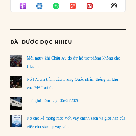
EPISODE
EPISODES
EPISO
Show
LIST
Podcast
Informat
BÀI ĐƯỢC ĐỌC NHIỀU
Mối nguy khi Châu Âu do dự hỗ trợ phòng không cho
Ukraine
Nỗ lực âm thầm của Trung Quốc nhằm thống trị khu
vực Mỹ Latinh
Thế giới hôm nay: 05/08/2026
Nợ cho kẻ mộng mơ: Vốn vay chính sách và giới hạn của
việc cho startup vay vốn