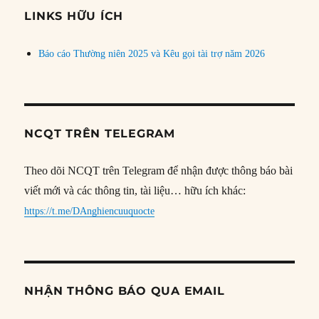
đề
LINKS HỮU ÍCH
Báo cáo Thường niên 2025 và Kêu gọi tài trợ năm 2026
NCQT TRÊN TELEGRAM
Theo dõi NCQT trên Telegram để nhận được thông báo bài
viết mới và các thông tin, tài liệu… hữu ích khác:
https://t.me/DAnghiencuuquocte
NHẬN THÔNG BÁO QUA EMAIL