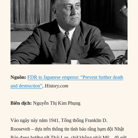
Nguồn:
FDR to Japanese emperor: “Prevent further death
and destruction”
,
History.com
Biên dịch:
Nguyễn Thị Kim Phụng
Vào ngày này năm 1941, Tổng thống Franklin D.
Roosevelt – dựa trên thông tin tình báo rằng hạm đội Nhật
Bản đang hướng tới Thái Lan, chứ không phải Mỹ – đã gửi