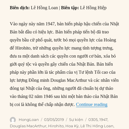
Biên dịch:
Lê Hồng Loan |
Biên tập:
Lê Hồng Hiệp
Vào ngày này năm 1947, bản hiến pháp hậu chiến của Nhật
Bản bắt đầu có hiệu lực. Bản hiến pháp tiến bộ đã trao
quyền bầu cử phổ quát, tước bỏ mọi quyền lực của Hoàng
đế Hirohito, trừ những quyền lực mang tính tượng trưng, ​​
đưa ra một danh sách các quyền con người cơ bản, xóa bỏ
giới quý tộc và quyền gây chiến của Nhật Bản. Bản hiến
pháp này phần lớn là tác phẩm của vị Tư lệnh Tối cao của
lực lượng Đồng minh Douglas MacArthur và các nhân viên
đóng tại Nhật của ông, những người đã chuẩn bị dự thảo
vào tháng 02 năm 1946 sau khi một bản thảo của Nhật Bản
“03/05/1947
bị coi là không thể chấp nhận được.
Continue reading
Author
Posted
Categories
Tags
HongLoan
03/05/2019
Sự kiện
0305
,
1947
,
on
Douglas MacArthur
,
Hirohito
,
Hoa Kỳ
,
Lê Thị Hồng Loan
,