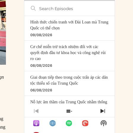
Search
Episodes
Hình thức chiến tranh với Đài Loan mà Trung
Quốc có thể chọn
09/08/2026
Cơ chế miễn trừ trách nhiệm đối với các
quyết định đầu tư khoa học và công nghệ rủi
ro cao
08/08/2026
gn
Giai đoạn tiếp theo trong cuộc trấn áp các dân
tộc thiểu số của Trung Quốc
06/08/2026
Nỗ lực âm thầm của Trung Quốc nhằm thống
trị khu vực Mỹ Latinh
PREVIOUS
SHOW
NEXT
06/08/2026
ng
EPISODE
EPISODES
EPISODE
Show
LIST
ang
Nợ cho kẻ mộng mơ: Vốn vay chính sách và
Podcast
giới hạn của việc cho startup vay vốn