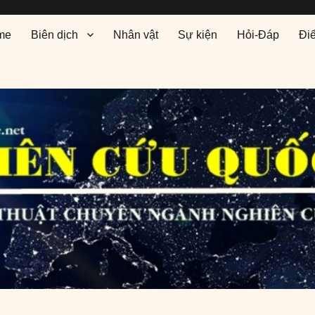
me
Biên dịch
Nhân vật
Sự kiện
Hỏi-Đáp
Đi