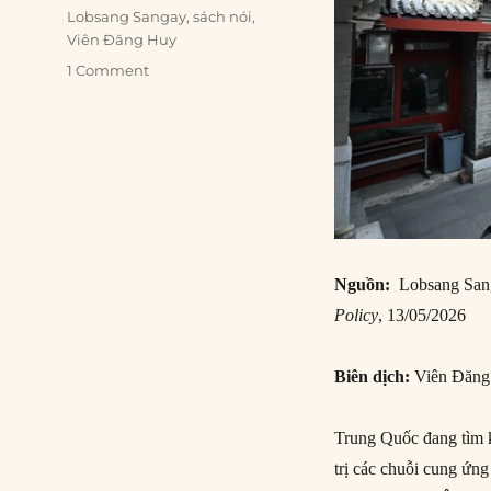
Tags
Lobsang Sangay
,
sách nói
,
Viên Đăng Huy
1 Comment
Nguồn:
Lobsang Sang
Policy
, 13/05/2026
Biên dịch:
Viên Đăn
Trung Quốc đang tìm k
trị các chuỗi cung ứng