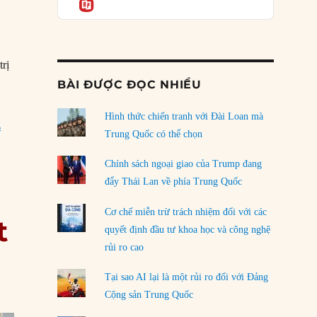
Informatio
05/08/2026
Mỹ Latinh đang trở thành “phòng thí nghiệm”
của phe cánh hữu mới
trị
04/08/2026
BÀI ĐƯỢC ĐỌC NHIỀU
Tại sao Trung Quốc phủ nhận cuộc gặp với
Ngoại trưởng Nhật Bản?
Hình thức chiến tranh với Đài Loan mà
“Tại sao việc Bắc Kinh theo đuổi chính sách đồng hóa có thể là điểm
g
04/08/2026
Trung Quốc có thể chọn
Điểm mù chiến lược của Trump tại Thái Bình
Chính sách ngoại giao của Trump đang
Dương
đẩy Thái Lan về phía Trung Quốc
03/08/2026
Cơ chế miễn trừ trách nhiệm đối với các
t
Đặt cược vào thất bại: Các quỹ đầu tư mạo
quyết định đầu tư khoa học và công nghệ
hiểm quốc gia và khía cạnh chính trị của vốn
rủi ro cao
rủi ro
02/08/2026
Tại sao AI lại là một rủi ro đối với Đảng
Làm thế nào để kết thúc Chiến tranh Iran?
Cộng sản Trung Quốc
01/08/2026