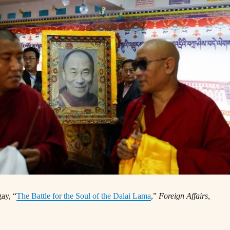
ay, “
The Battle for the Soul of the Dalai Lama
,”
Foreign Affairs,