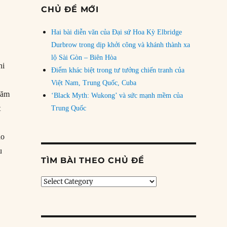
CHỦ ĐỀ MỚI
Hai bài diễn văn của Đại sứ Hoa Kỳ Elbridge
Durbrow trong dịp khởi công và khánh thành xa
lộ Sài Gòn – Biên Hòa
hi
Điểm khác biệt trong tư tưởng chiến tranh của
Việt Nam, Trung Quốc, Cuba
Năm
‘Black Myth: Wukong’ và sức mạnh mềm của
t
Trung Quốc
ào
u
TÌM BÀI THEO CHỦ ĐỀ
c Đạt Lai Lạt Ma”
Tìm
bài
theo
chủ
đề