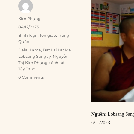
Author
Kim Phụng
Posted
04/12/2023
on
Categories
Bình luận
,
Tôn giáo
,
Trung
Quốc
Tags
Dalai Lama
,
Đạt Lai Lạt Ma
,
Lobsang Sangay
,
Nguyễn
Thị Kim Phụng
,
sách nói
,
Tây Tạng
0 Comments
Nguồn:
Lobsang Sang
6/11/2023