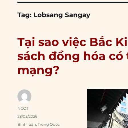
Tag:
Lobsang Sangay
Tại sao việc Bắc K
sách đồng hóa có 
mạng?
Author
NCQT
Posted
28/05/2026
on
Categories
Bình luận
,
Trung Quốc