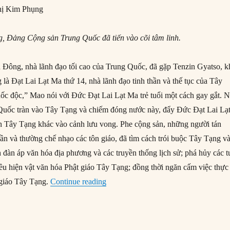
ị Kim Phụng
, Đảng Cộng sản Trung Quốc đã tiến vào cõi tâm linh.
Đông, nhà lãnh đạo tối cao của Trung Quốc, đã gặp Tenzin Gyatso, k
 là Đạt Lai Lạt Ma thứ 14, nhà lãnh đạo tinh thần và thế tục của Tây
uốc độc,” Mao nói với Đức Đạt Lai Lạt Ma trẻ tuổi một cách gay gắt. 
Quốc tràn vào Tây Tạng và chiếm đóng nước này, đẩy Đức Đạt Lai Lạ
n Tây Tạng khác vào cảnh lưu vong. Phe cộng sản, những người tán
ần và thường chế nhạo các tôn giáo, đã tìm cách trói buộc Tây Tạng v
đàn áp văn hóa địa phương và các truyền thống lịch sử; phá hủy các t
iều hiện vật văn hóa Phật giáo Tây Tạng; đồng thời ngăn cấm việc thực
“Cuộc chiến xác định người kế vị Đứ
 giáo Tây Tạng.
Continue reading