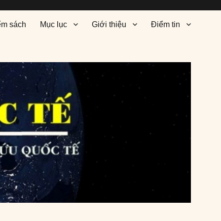
ểm sách
Mục lục
Giới thiệu
Điểm tin