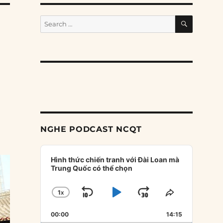
SEARCH
Search
for:
NGHE PODCAST NCQT
Audio
Player
Hình thức chiến tranh với Đài Loan mà
Trung Quốc có thể chọn
1
X
SKIP
PLAY
JUMP
CHANGE
SHARE
PLAYBACK
THIS
BACKWARD
PAUSE
FORWARD
00:00
RATE
14:15
EPISODE