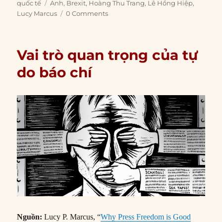
on
Tags
quốc tế
Anh
,
Brexit
,
Hoàng Thu Trang
,
Lê Hồng Hiệp
,
Lucy Marcus
0 Comments
Vai trò quan trọng của tự
do báo chí
Nguồn:
Lucy P. Marcus, “
Why Press Freedom is Good