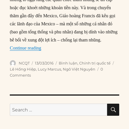
hoặc đục khoét những khoản tiền này. Và trong chuyến
thăm gần đây đến Mexico, Giáo hoàng Francis đã kêu gọi
các lãnh đạo của Mexico – mà một số những cá nhân đó
(bao gồm tổng thống và phu nhân) đang bị dính vào những
bê bối về xung đột lợi ích – chống lại tham nhũng.
“Điều gì giúp đánh bại tham nhũng?”
Continue reading
Author
Posted
Categories
Tags
NCQT
13/03/2016
Bình luận
,
Chính trị quốc tế
on
Lê Hồng Hiệp
,
Lucy Marcus
,
Ngô Việt Nguyên
0
Comments
SE
Search
for: