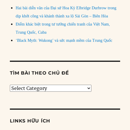
Hai bài diễn văn của Đại sứ Hoa Kỳ Elbridge Durbrow trong
dịp khởi công và khánh thành xa lộ Sài Gòn – Biên Hòa
Điểm khác biệt trong tư tưởng chiến tranh của Việt Nam,
Trung Quốc, Cuba
‘Black Myth: Wukong’ và sức mạnh mềm của Trung Quốc
TÌM BÀI THEO CHỦ ĐỀ
Tìm
bài
theo
chủ
đề
LINKS HỮU ÍCH