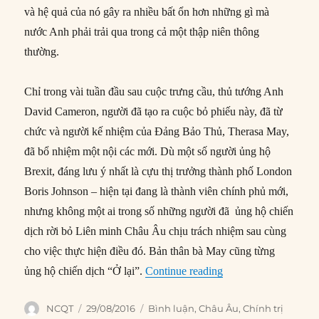
và hệ quả của nó gây ra nhiều bất ổn hơn những gì mà
nước Anh phải trải qua trong cả một thập niên thông
thường.
Chỉ trong vài tuần đầu sau cuộc trưng cầu, thủ tướng Anh
David Cameron, người đã tạo ra cuộc bỏ phiếu này, đã từ
chức và người kế nhiệm của Đảng Bảo Thủ, Therasa May,
đã bổ nhiệm một nội các mới. Dù một số người ủng hộ
Brexit, đáng lưu ý nhất là cựu thị trưởng thành phố London
Boris Johnson – hiện tại đang là thành viên chính phủ mới,
nhưng không một ai trong số những người đã ủng hộ chiến
dịch rời bỏ Liên minh Châu Âu chịu trách nhiệm sau cùng
cho việc thực hiện điều đó. Bản thân bà May cũng từng
“Căn bệnh của giới 
ủng hộ chiến dịch “Ở lại”.
Continue reading
Author
Posted
Categories
NCQT
29/08/2016
Bình luận
,
Châu Âu
,
Chính trị