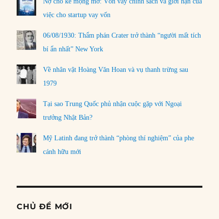
Nợ cho kẻ mộng mơ: Vốn vay chính sách và giới hạn của
việc cho startup vay vốn
06/08/1930: Thẩm phán Crater trở thành “người mất tích
bí ẩn nhất” New York
Về nhân vật Hoàng Văn Hoan và vụ thanh trừng sau
1979
Tại sao Trung Quốc phủ nhận cuộc gặp với Ngoại
trưởng Nhật Bản?
Mỹ Latinh đang trở thành “phòng thí nghiệm” của phe
cánh hữu mới
CHỦ ĐỀ MỚI