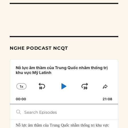
NGHE PODCAST NCQT
Audio
Player
Nỗ lực âm thầm của Trung Quốc nhằm thống trị
khu vực Mỹ Latinh
1
X
SKIP
PLAY
JUMP
CHANGE
SHARE
PLAYBACK
THIS
BACKWARD
PAUSE
FORWARD
00:00
RATE
21:08
EPISOD
Search
Episodes
Nỗ lực âm thầm của Trung Quốc nhằm thống trị khu vực