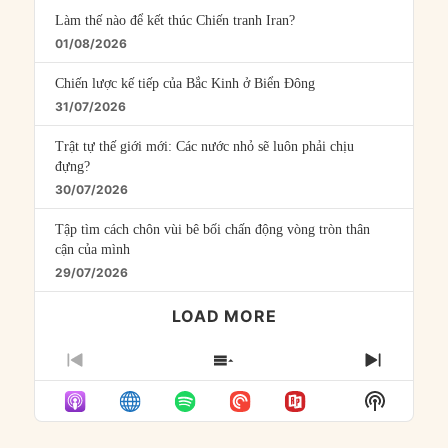
Làm thế nào để kết thúc Chiến tranh Iran?
01/08/2026
Chiến lược kế tiếp của Bắc Kinh ở Biển Đông
31/07/2026
Trật tự thế giới mới: Các nước nhỏ sẽ luôn phải chịu
đựng?
30/07/2026
Tập tìm cách chôn vùi bê bối chấn động vòng tròn thân
cận của mình
29/07/2026
LOAD MORE
PREVIOUS
SHOW
NEXT
EPISODE
EPISODES
EPISO
Show
LIST
Podcast
Informat