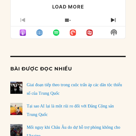
LOAD MORE
PREVIOUS
SHOW
NEXT
EPISODE
EPISODES
EPISO
Show
LIST
Podcast
Informat
BÀI ĐƯỢC ĐỌC NHIỀU
Giai đoạn tiếp theo trong cuộc trấn áp các dân tộc thiểu
số của Trung Quốc
Tại sao AI lại là một rủi ro đối với Đảng Cộng sản
Trung Quốc
Mối nguy khi Châu Âu do dự hỗ trợ phòng không cho
Ukraine