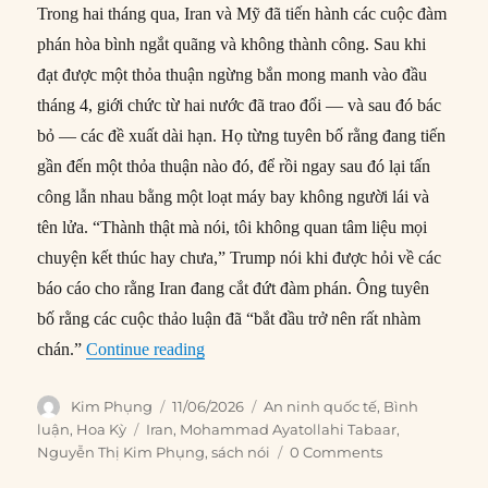
Trong hai tháng qua, Iran và Mỹ đã tiến hành các cuộc đàm
phán hòa bình ngắt quãng và không thành công. Sau khi
đạt được một thỏa thuận ngừng bắn mong manh vào đầu
tháng 4, giới chức từ hai nước đã trao đổi — và sau đó bác
bỏ — các đề xuất dài hạn. Họ từng tuyên bố rằng đang tiến
gần đến một thỏa thuận nào đó, để rồi ngay sau đó lại tấn
công lẫn nhau bằng một loạt máy bay không người lái và
tên lửa. “Thành thật mà nói, tôi không quan tâm liệu mọi
chuyện kết thúc hay chưa,” Trump nói khi được hỏi về các
báo cáo cho rằng Iran đang cắt đứt đàm phán. Ông tuyên
bố rằng các cuộc thảo luận đã “bắt đầu trở nên rất nhàm
“Iran chấp nhận một cuộc chiến vĩnh viễ
chán.”
Continue reading
Author
Posted
Categories
Kim Phụng
11/06/2026
An ninh quốc tế
,
Bình
on
Tags
luận
,
Hoa Kỳ
Iran
,
Mohammad Ayatollahi Tabaar
,
Nguyễn Thị Kim Phụng
,
sách nói
0 Comments