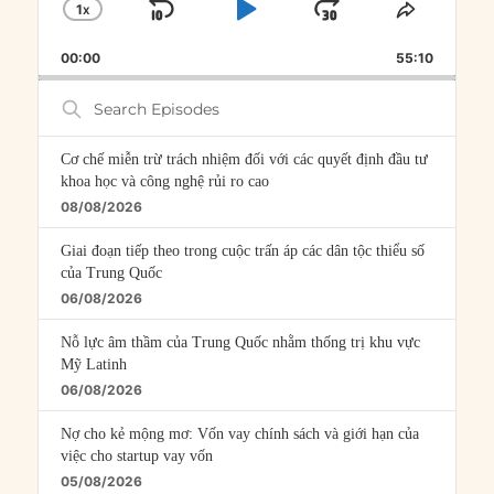
1
X
SKIP
PLAY
JUMP
CHANGE
SHARE
PLAYBACK
THIS
BACKWARD
PAUSE
FORWARD
00:00
RATE
55:10
EPISOD
Search
Episodes
Cơ chế miễn trừ trách nhiệm đối với các quyết định đầu tư
khoa học và công nghệ rủi ro cao
08/08/2026
Giai đoạn tiếp theo trong cuộc trấn áp các dân tộc thiểu số
của Trung Quốc
06/08/2026
Nỗ lực âm thầm của Trung Quốc nhằm thống trị khu vực
Mỹ Latinh
06/08/2026
Nợ cho kẻ mộng mơ: Vốn vay chính sách và giới hạn của
việc cho startup vay vốn
05/08/2026