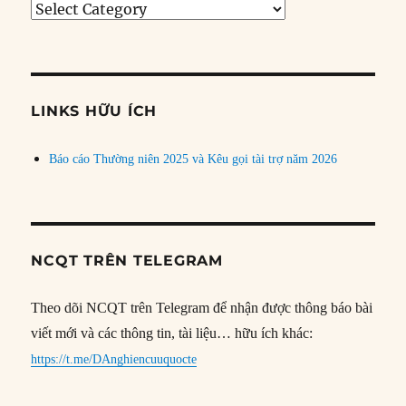
Tìm
bài
theo
chủ
đề
LINKS HỮU ÍCH
Báo cáo Thường niên 2025 và Kêu gọi tài trợ năm 2026
NCQT TRÊN TELEGRAM
Theo dõi NCQT trên Telegram để nhận được thông báo bài
viết mới và các thông tin, tài liệu… hữu ích khác:
https://t.me/DAnghiencuuquocte