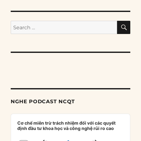
SE
Search
for:
NGHE PODCAST NCQT
Audio
Player
Cơ chế miễn trừ trách nhiệm đối với các quyết
định đầu tư khoa học và công nghệ rủi ro cao