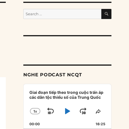
SEARCH
Search
for:
NGHE PODCAST NCQT
Audio
Player
Giai đoạn tiếp theo trong cuộc trấn áp
các dân tộc thiểu số của Trung Quốc
1
X
SKIP
PLAY
JUMP
CHANGE
SHARE
PLAYBACK
THIS
BACKWARD
PAUSE
FORWARD
00:00
RATE
16:25
EPISODE