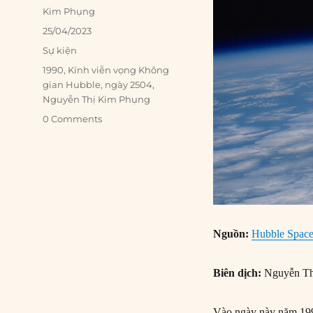
Author
Kim Phụng
Posted
25/04/2023
on
Categories
Sự kiện
Tags
1990
,
Kính viễn vọng Không
gian Hubble
,
ngày 2504
,
Nguyễn Thị Kim Phụng
0 Comments
Nguồn:
Hubble Space 
Biên dịch:
Nguyễn Th
Vào ngày này năm 1990