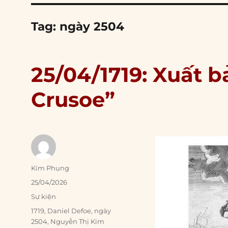
Tag:
ngày 2504
25/04/1719: Xuất 
Crusoe”
Author
Kim Phụng
Posted
25/04/2026
on
Categories
Sự kiện
Tags
1719
,
Daniel Defoe
,
ngày
2504
,
Nguyễn Thị Kim