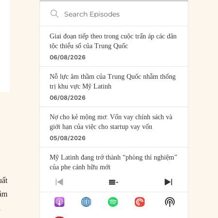
Search
Episodes
Giai đoạn tiếp theo trong cuộc trấn áp các dân
tộc thiểu số của Trung Quốc
06/08/2026
Nỗ lực âm thầm của Trung Quốc nhằm thống
trị khu vực Mỹ Latinh
06/08/2026
Nợ cho kẻ mộng mơ: Vốn vay chính sách và
giới hạn của việc cho startup vay vốn
05/08/2026
Mỹ Latinh đang trở thành “phòng thí nghiệm”
của phe cánh hữu mới
04/08/2026
uất
PREVIOUS
SHOW
NEXT
cảm
EPISODE
EPISODES
EPISODE
Tại sao Trung Quốc phủ nhận cuộc gặp với
Show
LIST
i
Ngoại trưởng Nhật Bản?
Podcast