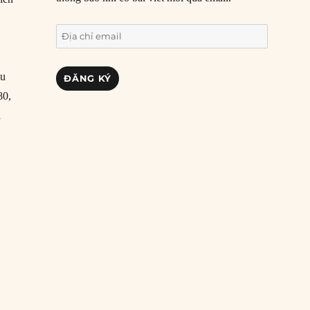
Địa
chỉ
email
au
ĐĂNG KÝ
80,
à
 trụ”