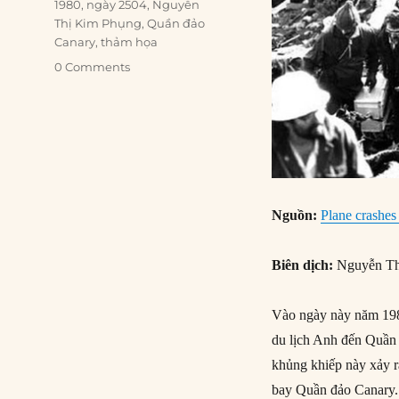
Tags
1980
,
ngày 2504
,
Nguyễn
Thị Kim Phụng
,
Quần đảo
Canary
,
thảm họa
0 Comments
Nguồn
:
Plane crashes
Biên dịch:
Nguyễn Th
Vào ngày này năm 198
du lịch Anh đến Quần 
khủng khiếp này xảy r
bay Quần đảo Canary.