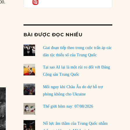
Informatio
04/08/2026
00.
Điểm mù chiến lược của Trump tại Thái Bình
Dương
03/08/2026
BÀI ĐƯỢC ĐỌC NHIỀU
Đặt cược vào thất bại: Các quỹ đầu tư mạo
hiểm quốc gia và khía cạnh chính trị của vốn
rủi ro
Giai đoạn tiếp theo trong cuộc trấn áp các
02/08/2026
dân tộc thiểu số của Trung Quốc
Làm thế nào để kết thúc Chiến tranh Iran?
Tại sao AI lại là một rủi ro đối với Đảng
01/08/2026
Cộng sản Trung Quốc
Chiến lược kế tiếp của Bắc Kinh ở Biển Đông
Mối nguy khi Châu Âu do dự hỗ trợ
31/07/2026
phòng không cho Ukraine
Trật tự thế giới mới: Các nước nhỏ sẽ luôn
Thế giới hôm nay: 07/08/2026
phải chịu đựng?
30/07/2026
Nỗ lực âm thầm của Trung Quốc nhằm
LOAD MORE