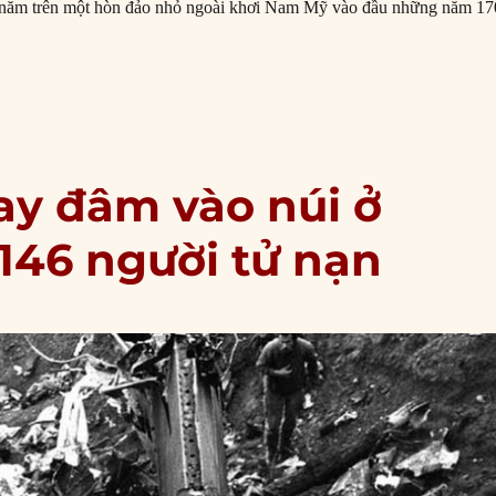
 năm trên một hòn đảo nhỏ ngoài khơi Nam Mỹ vào đầu những năm 17
04/1719: Xuất bản cuốn “Robinson Crusoe””
ay đâm vào núi ở
146 người tử nạn