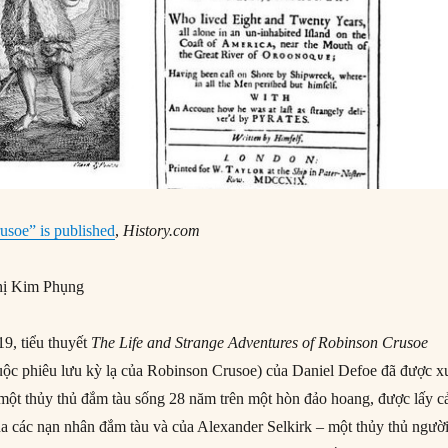
usoe” is published
,
History.com
ị Kim Phụng
9, tiểu thuyết
The Life and Strange Adventures of Robinson Crusoe
ộc phiêu lưu kỳ lạ của Robinson Crusoe) của Daniel Defoe đã được x
một thủy thủ đắm tàu sống 28 năm trên một hòn đảo hoang, được lấy 
ủa các nạn nhân đắm tàu và của Alexander Selkirk – một thủy thủ ngườ