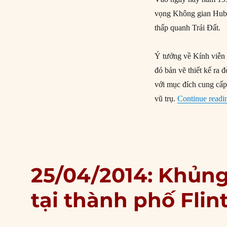
vọng Không gian Hubbl
thấp quanh Trái Đất.
Ý tưởng về Kính viễn
đó bản vẽ thiết kế ra
với mục đích cung cấp 
vũ trụ.
Continue readi
25/04/2014: Khủn
tại thành phố Flin