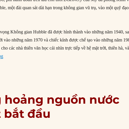
e, một đài quan sát dài hạn trong không gian vũ trụ, vào một quỹ đạo
 vọng Không gian Hubble đã được hình thành vào những năm 1940, s
 đời vào những năm 1970 và chiếc kính được chế tạo vào những năm 19
cho các nhà thiên văn học cái nhìn trực tiếp về hệ mặt trời, thiên hà, v
“25/04/1990: Kính viễn vọng Không gian Hubble được phóng vào vũ
ng
g hoảng nguồn nước
t bắt đầu