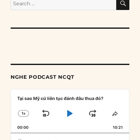
Search
for:
NGHE PODCAST NCQT
Audio
Player
Tại sao Mỹ cứ liên tục đánh đâu thua đó?
1
X
SKIP
PLAY
JUMP
CHANGE
SHARE
PLAYBACK
THIS
BACKWARD
PAUSE
FORWARD
00:00
RATE
10:21
EPISOD
Search