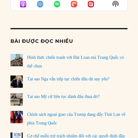
EPISODE
EPISODES
EPISO
Show
LIST
Podcast
Informat
BÀI ĐƯỢC ĐỌC NHIỀU
Hình thức chiến tranh với Đài Loan mà Trung Quốc có
thể chọn
Tại sao Nga vẫn tiếp tục chiến đấu dù suy yếu?
Tại sao Mỹ cứ liên tục đánh đâu thua đó?
Chính sách ngoại giao của Trump đang đẩy Thái Lan về
phía Trung Quốc
Cơ chế miễn trừ trách nhiệm đối với các quyết định đầu