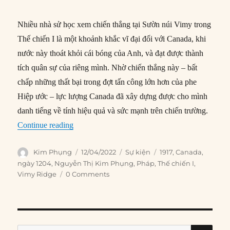
Nhiều nhà sử học xem chiến thắng tại Sườn núi Vimy trong
Thế chiến I là một khoảnh khắc vĩ đại đối với Canada, khi
nước này thoát khỏi cái bóng của Anh, và đạt được thành
tích quân sự của riêng mình. Nhờ chiến thắng này – bất
chấp những thất bại trong đợt tấn công lớn hơn của phe
Hiệp ước – lực lượng Canada đã xây dựng được cho mình
danh tiếng về tính hiệu quả và sức mạnh trên chiến trường.
“12/04/1917: Canada chiếm được Sườn núi Vi
Continue reading
Author
Posted
Categories
Tags
Kim Phụng
12/04/2022
Sự kiện
1917
,
Canada
,
on
ngày 1204
,
Nguyễn Thị Kim Phụng
,
Pháp
,
Thế chiến I
,
Vimy Ridge
0 Comments
SE