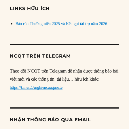
đề
LINKS HỮU ÍCH
Báo cáo Thường niên 2025 và Kêu gọi tài trợ năm 2026
NCQT TRÊN TELEGRAM
Theo dõi NCQT trên Telegram để nhận được thông báo bài
viết mới và các thông tin, tài liệu… hữu ích khác:
https://t.me/DAnghiencuuquocte
NHẬN THÔNG BÁO QUA EMAIL