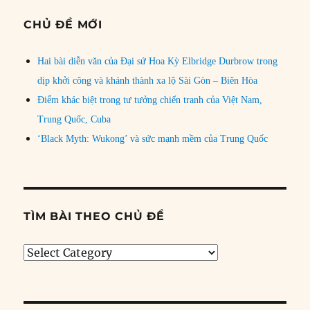
CHỦ ĐỀ MỚI
Hai bài diễn văn của Đại sứ Hoa Kỳ Elbridge Durbrow trong
dịp khởi công và khánh thành xa lộ Sài Gòn – Biên Hòa
Điểm khác biệt trong tư tưởng chiến tranh của Việt Nam,
Trung Quốc, Cuba
‘Black Myth: Wukong’ và sức mạnh mềm của Trung Quốc
TÌM BÀI THEO CHỦ ĐỀ
Tìm
bài
theo
chủ