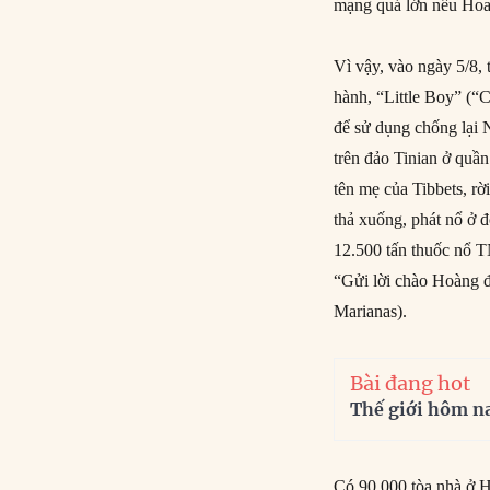
mạng quá lớn nếu Hoa
Vì vậy, vào ngày 5/8,
hành, “Little Boy” (“
để sử dụng chống lại 
trên đảo Tinian ở quầ
tên mẹ của Tibbets, rờ
thả xuống, phát nổ ở 
12.500 tấn thuốc nổ T
“Gửi lời chào Hoàng đ
Marianas).
Bài đang hot
Thế giới hôm n
Có 90.000 tòa nhà ở H