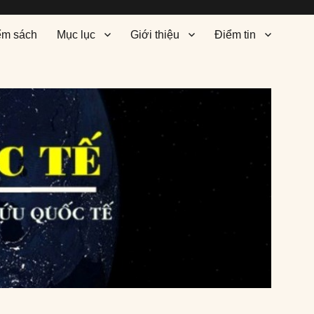
ểm sách
Mục lục
Giới thiệu
Điểm tin