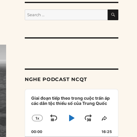
SEARCH
Search
for:
NGHE PODCAST NCQT
Audio
Player
Giai đoạn tiếp theo trong cuộc trấn áp
các dân tộc thiểu số của Trung Quốc
1
X
SKIP
PLAY
JUMP
CHANGE
SHARE
PLAYBACK
THIS
BACKWARD
PAUSE
FORWARD
00:00
RATE
16:25
EPISODE