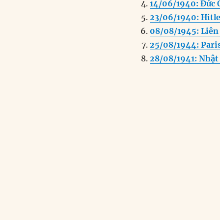
o
I
14/06/1940: Đức Q
o
n
23/06/1940: Hitle
k
08/08/1945: Liên
25/08/1944: Pari
28/08/1941: Nhật