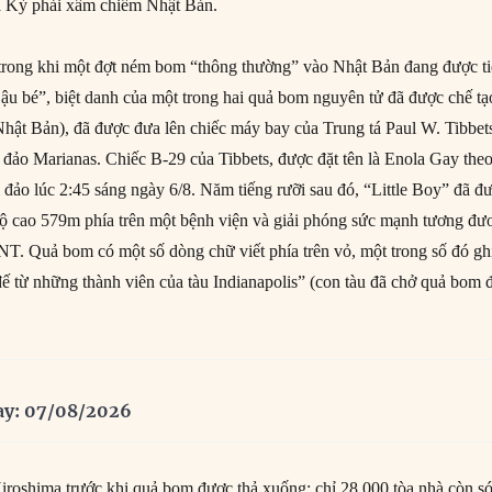
 Kỳ phải xâm chiếm Nhật Bản.
 trong khi một đợt ném bom “thông thường” vào Nhật Bản đang được t
Cậu bé”, biệt danh của một trong hai quả bom nguyên tử đã được chế tạ
Nhật Bản), đã được đưa lên chiếc máy bay của Trung tá Paul W. Tibbet
n đảo Marianas. Chiếc B-29 của Tibbets, được đặt tên là Enola Gay the
i đảo lúc 2:45 sáng ngày 6/8. Năm tiếng rưỡi sau đó, “Little Boy” đã đ
độ cao 579m phía trên một bệnh viện và giải phóng sức mạnh tương đư
NT. Quả bom có một số dòng chữ viết phía trên vỏ, một trong số đó gh
ế từ những thành viên của tàu Indianapolis” (con tàu đã chở quả bom 
ay: 07/08/2026
iroshima trước khi quả bom được thả xuống; chỉ 28.000 tòa nhà còn só