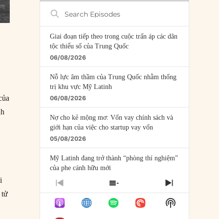
Search
Episodes
Giai đoạn tiếp theo trong cuộc trấn áp các dân
tộc thiểu số của Trung Quốc
06/08/2026
Nỗ lực âm thầm của Trung Quốc nhằm thống
trị khu vực Mỹ Latinh
của
06/08/2026
nh
Nợ cho kẻ mộng mơ: Vốn vay chính sách và
giới hạn của việc cho startup vay vốn
05/08/2026
Mỹ Latinh đang trở thành “phòng thí nghiệm”
của phe cánh hữu mới
04/08/2026
i
PREVIOUS
SHOW
NEXT
 tử
EPISODE
EPISODES
EPISODE
Tại sao Trung Quốc phủ nhận cuộc gặp với
Show
LIST
Ngoại trưởng Nhật Bản?
Podcast