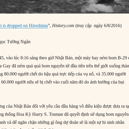
 is dropped on Hiroshima
”,
History.com
(truy cập ngày 6/8/2016)
gọc Tường Ngân
5, vào lúc 8:16 sáng theo giờ Nhật Bản, một máy bay ném bom B-29 
a Gay đã ném quả quả bom nguyên tử đầu tiên trên thế giới xuống thà
 80.000 người chết do hậu quả trực tiếp của vụ nổ, và 35.000 người
ất 60.000 người nữa sẽ bị chết vào cuối năm đó do ảnh hưởng của bụi
ng của Nhật Bản đối với yêu cầu đầu hàng vô điều kiện được đưa ra tạ
ng thống Hoa Kỳ Harry S. Truman đã quyết định sử dụng bom nguyên
ranh và để ngăn chặn những gì ông dự đoán sẽ là một sự hi sinh nhân