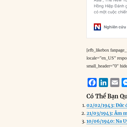
[efb_likebox fanpag
locale=”en_US” resp
small_header=”0″ hid
F
Li
E
a
n
Có Thể Bạn Q
c
k
a
02/02/1943: Đức đ
e
e
l
21/03/1943: Âm mư
b
d
10/06/1940: Na U