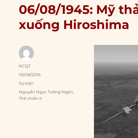
06/08/1945: Mỹ th
xuống Hiroshima
Author
NCQT
Posted
06/08/2016
on
Categories
Sự kiện
Tags
Nguyễn Ngọc Tường Ngân
,
Thế chiến II