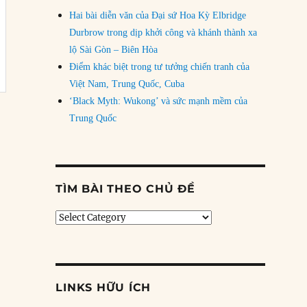
Hai bài diễn văn của Đại sứ Hoa Kỳ Elbridge
Durbrow trong dịp khởi công và khánh thành xa
lộ Sài Gòn – Biên Hòa
Điểm khác biệt trong tư tưởng chiến tranh của
Việt Nam, Trung Quốc, Cuba
‘Black Myth: Wukong’ và sức mạnh mềm của
Trung Quốc
TÌM BÀI THEO CHỦ ĐỀ
Tìm
bài
theo
chủ
đề
LINKS HỮU ÍCH