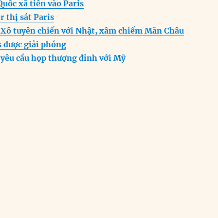
g
p
a
uốc xã tiến vào Paris
er
p
m
r thị sát Paris
 Xô tuyên chiến với Nhật, xâm chiếm Mãn Châu
s được giải phóng
 yêu cầu họp thượng đỉnh với Mỹ