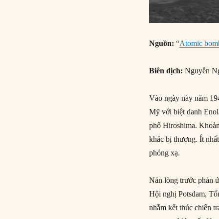
Nguồn:
“
Atomic bomb
Biên dịch:
Nguyễn N
Vào ngày này năm 194
Mỹ với biệt danh Enol
phố Hiroshima. Khoảng
khác bị thương. Ít nh
phóng xạ.
Nản lòng trước phản ứ
Hội nghị Potsdam, Tổ
nhằm kết thúc chiến t