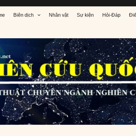
me
Biên dịch
Nhân vật
Sự kiện
Hỏi-Đáp
Đi