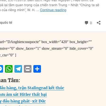
e_url=”DAnghiencuuquocte” box_width=”420″ box_height=””
onsive=”0″ show_faces=”1″ show_stream=”0″ hide_cover=”0″
e_cta=”0″ ]
M
W
T
P
S
m
e
h
el
ri
h
uan Tâm:
i
ss
at
e
n
a
ầu hàng, trận Stalingrad kết thúc
e
s
g
t
re
u ám sát Hitler thất bại
n
A
r
y đầu hàng phát-xít Đức