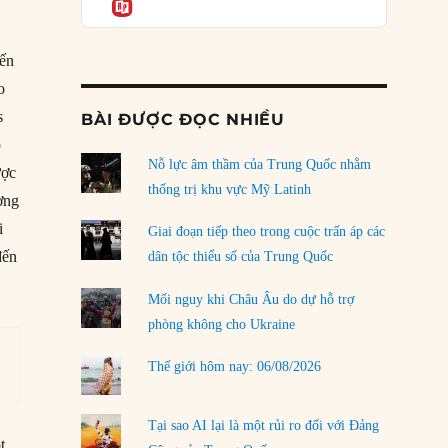
Informatio
04/08/2026
Điểm mù chiến lược của Trump tại Thái Bình
iến
Dương
03/08/2026
o
s
BÀI ĐƯỢC ĐỌC NHIỀU
Đặt cược vào thất bại: Các quỹ đầu tư mạo
o
hiểm quốc gia và khía cạnh chính trị của vốn
rủi ro
Nỗ lực âm thầm của Trung Quốc nhằm
ược
02/08/2026
thống trị khu vực Mỹ Latinh
ơng
Làm thế nào để kết thúc Chiến tranh Iran?
i
Giai đoạn tiếp theo trong cuộc trấn áp các
01/08/2026
đến
dân tộc thiểu số của Trung Quốc
Chiến lược kế tiếp của Bắc Kinh ở Biển Đông
Mối nguy khi Châu Âu do dự hỗ trợ
31/07/2026
phòng không cho Ukraine
Trật tự thế giới mới: Các nước nhỏ sẽ luôn
Thế giới hôm nay: 06/08/2026
phải chịu đựng?
30/07/2026
Tại sao AI lại là một rủi ro đối với Đảng
LOAD MORE
t