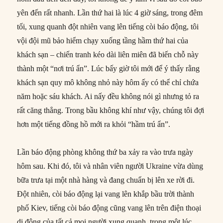
yên đến rất nhanh. Lần thứ hai là lúc 4 giờ sáng, trong đêm
tối, xung quanh đột nhiên vang lên tiếng còi báo động, tôi
vội đội mũ bảo hiểm chạy xuống tầng hầm thứ hai của
khách sạn – chiến tranh kéo dài liên miên đã biến chỗ này
thành một “nơi trú ẩn”. Lúc bấy giờ tôi mới để ý thấy rằng
khách sạn quy mô không nhỏ này hôm ấy có thể chỉ chứa
năm hoặc sáu khách. Ai nấy đều không nói gì nhưng tỏ ra
rất căng thẳng. Trong bầu không khí như vậy, chúng tôi đợi
hơn một tiếng đồng hồ mới ra khỏi “hầm trú ẩn”.
Lần báo động phòng không thứ ba xảy ra vào trưa ngày
hôm sau. Khi đó, tôi và nhân viên người Ukraine vừa dùng
bữa trưa tại một nhà hàng và đang chuẩn bị lên xe rời đi.
Đột nhiên, còi báo động lại vang lên khắp bầu trời thành
phố Kiev, tiếng còi báo động cũng vang lên trên điện thoại
di động của tất cả mọi người xung quanh, trong một lúc,