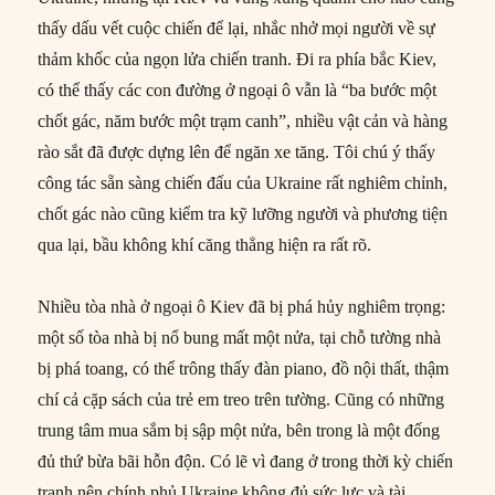
thấy dấu vết cuộc chiến để lại, nhắc nhở mọi người về sự
thảm khốc của ngọn lửa chiến tranh. Đi ra phía bắc Kiev,
có thể thấy các con đường ở ngoại ô vẫn là “ba bước một
chốt gác, năm bước một trạm canh”, nhiều vật cản và hàng
rào sắt đã được dựng lên để ngăn xe tăng. Tôi chú ý thấy
công tác sẵn sàng chiến đấu của Ukraine rất nghiêm chỉnh,
chốt gác nào cũng kiểm tra kỹ lưỡng người và phương tiện
qua lại, bầu không khí căng thẳng hiện ra rất rõ.
Nhiều tòa nhà ở ngoại ô Kiev đã bị phá hủy nghiêm trọng:
một số tòa nhà bị nổ bung mất một nửa, tại chỗ tường nhà
bị phá toang, có thể trông thấy đàn piano, đồ nội thất, thậm
chí cả cặp sách của trẻ em treo trên tường. Cũng có những
trung tâm mua sắm bị sập một nửa, bên trong là một đống
đủ thứ bừa bãi hỗn độn. Có lẽ vì đang ở trong thời kỳ chiến
tranh nên chính phủ Ukraine không đủ sức lực và tài