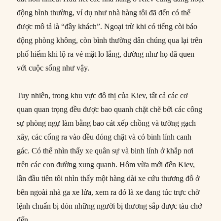
động bình thường, ví dụ như nhà hàng tôi đã đến có thể
được mô tả là “đầy khách”. Ngoại trừ khi có tiếng còi báo
động phòng không, còn bình thường dân chúng qua lại trên
phố hiếm khi lộ ra vẻ mặt lo lắng, dường như họ đã quen
với cuộc sống như vậy.
Tuy nhiên, trong khu vực đô thị của Kiev, tất cả các cơ
quan quan trọng đều được bao quanh chặt chẽ bởi các công
sự phòng ngự làm bằng bao cát xếp chồng và tường gạch
xây, các cổng ra vào đều đóng chặt và có binh lính canh
gác. Có thể nhìn thấy xe quân sự và binh lính ở khắp nơi
trên các con đường xung quanh. Hôm vừa mới đến Kiev,
lần đầu tiên tôi nhìn thấy một hàng dài xe cứu thương đỗ ở
bên ngoài nhà ga xe lửa, xem ra đó là xe đang túc trực chờ
lệnh chuẩn bị đón những người bị thương sắp được tàu chở
đến.