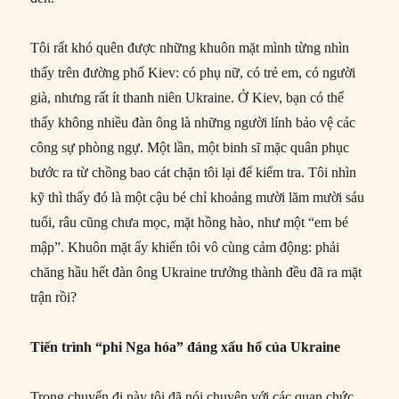
Tôi rất khó quên được những khuôn mặt mình từng nhìn
thấy trên đường phố Kiev: có phụ nữ, có trẻ em, có người
già, nhưng rất ít thanh niên Ukraine. Ở Kiev, bạn có thể
thấy không nhiều đàn ông là những người lính bảo vệ các
công sự phòng ngự. Một lần, một binh sĩ mặc quân phục
bước ra từ chồng bao cát chặn tôi lại để kiểm tra. Tôi nhìn
kỹ thì thấy đó là một cậu bé chỉ khoảng mười lăm mười sáu
tuổi, râu cũng chưa mọc, mặt hồng hào, như một “em bé
mập”. Khuôn mặt ấy khiến tôi vô cùng cảm động: phải
chăng hầu hết đàn ông Ukraine trưởng thành đều đã ra mặt
trận rồi?
Tiến trình “phi Nga hóa” đáng xấu hổ của Ukraine
Trong chuyến đi này tôi đã nói chuyện với các quan chức