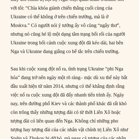
với tôi: “Chìa khóa giành chiến thắng cuối cùng của
Ukraine có thể không ở trên chiến trường, mà là ở
Moskva.” Có người nói ý tưởng ấy vô cùng “ngây thơ”,
nhưng nó cũng hé lộ một dạng tâm trạng bối rối của người
Ukraine trong bối cảnh cuộc xung đột đã kéo dài, hai bên
Nga và Ukraine đang giằng co bế tắc trên chiến trường.
Sau khi cuộc xung đột nổ ra, tình trạng Ukraine “phi Nga
hóa” đang trở nên ngày một rõ ràng– mặc dù xu thế này bắt
đầu xuất hiện từ năm 2014, nhưng có thể khẳng định rằng
việc nổ ra cuộc xung đột đã đẩy nhanh tiến trình ấy. Ngày
nay, trên đường phố Kiev và các thành phố khác đã rất khó
còn trông thấy những tượng đài có từ thời Liên Xô hoặc
tượng đài có liên quan đến Nga. Không chỉ những pho
tượng hay tượng đài của các nhân vật chính trị Liên Xô như
Stalin và Zhukov bị dỡ bỏ, mà ngay cả tượng của các nhân