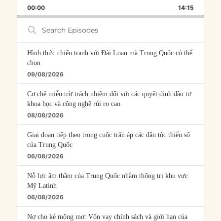
BACKWARD
PAUSE
FORWARD
00:00
RATE
14:15
EPISOD
Search
Episodes
Hình thức chiến tranh với Đài Loan mà Trung Quốc có thể
chọn
09/08/2026
Cơ chế miễn trừ trách nhiệm đối với các quyết định đầu tư
khoa học và công nghệ rủi ro cao
08/08/2026
Giai đoạn tiếp theo trong cuộc trấn áp các dân tộc thiểu số
của Trung Quốc
06/08/2026
Nỗ lực âm thầm của Trung Quốc nhằm thống trị khu vực
Mỹ Latinh
06/08/2026
Nợ cho kẻ mộng mơ: Vốn vay chính sách và giới hạn của