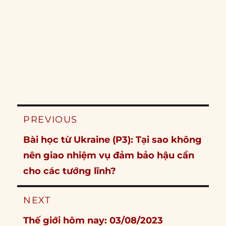
Post
PREVIOUS
navigation
Previous
Bài học từ Ukraine (P3): Tại sao không
post:
nên giao nhiệm vụ đảm bảo hậu cần
cho các tướng lĩnh?
NEXT
Next
Thế giới hôm nay: 03/08/2023