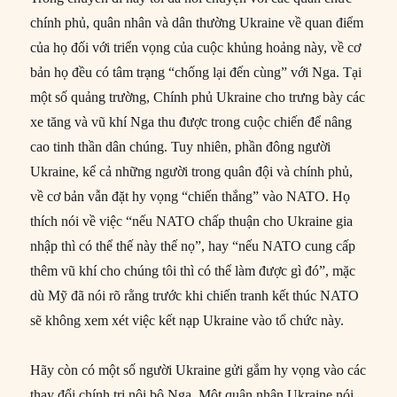
chính phủ, quân nhân và dân thường Ukraine về quan điểm
của họ đối với triển vọng của cuộc khủng hoảng này, về cơ
bản họ đều có tâm trạng “chống lại đến cùng” với Nga. Tại
một số quảng trường, Chính phủ Ukraine cho trưng bày các
xe tăng và vũ khí Nga thu được trong cuộc chiến để nâng
cao tinh thần dân chúng. Tuy nhiên, phần đông người
Ukraine, kể cả những người trong quân đội và chính phủ,
về cơ bản vẫn đặt hy vọng “chiến thắng” vào NATO. Họ
thích nói về việc “nếu NATO chấp thuận cho Ukraine gia
nhập thì có thể thế này thế nọ”, hay “nếu NATO cung cấp
thêm vũ khí cho chúng tôi thì có thể làm được gì đó”, mặc
dù Mỹ đã nói rõ rằng trước khi chiến tranh kết thúc NATO
sẽ không xem xét việc kết nạp Ukraine vào tổ chức này.
Hãy còn có một số người Ukraine gửi gắm hy vọng vào các
thay đổi chính trị nội bộ Nga. Một quân nhân Ukraine nói