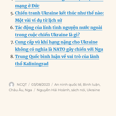
k
mạng ở Đức
Chiến tranh Ukraine kết thúc như thế nào:
Một vài ví dụ từ lịch sử
Tác động của lính tình nguyện nước ngoài
trong cuộc chiến Ukraine là gì?
Cung cấp vũ khí hạng nặng cho Ukraine
không có nghĩa là NATO gây chiến với Nga
Trung Quốc bình luận về vai trò của lãnh
thổ Kaliningrad
Author
Posted
Categories
NCQT
03/08/2023
An ninh quốc tế
,
Bình luận
,
on
Tags
Châu Âu
,
Nga
Nguyễn Hải Hoành
,
sách nói
,
Ukraine