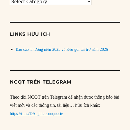
Tìm
bài
theo
chủ
đề
LINKS HỮU ÍCH
Báo cáo Thường niên 2025 và Kêu gọi tài trợ năm 2026
NCQT TRÊN TELEGRAM
Theo dõi NCQT trên Telegram để nhận được thông báo bài
viết mới và các thông tin, tài liệu… hữu ích khác:
https://t.me/DAnghiencuuquocte