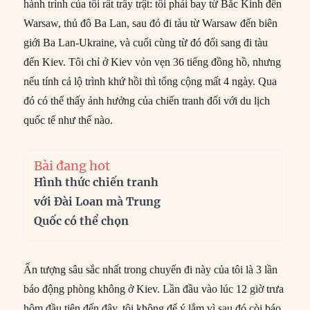
hành trình của tôi rất trầy trật: tôi phải bay từ Bắc Kinh đến
Warsaw, thủ đô Ba Lan, sau đó đi tàu từ Warsaw đến biên
giới Ba Lan-Ukraine, và cuối cùng từ đó đổi sang đi tàu
đến Kiev. Tôi chỉ ở Kiev vỏn vẹn 36 tiếng đồng hồ, nhưng
nếu tính cả lộ trình khứ hồi thì tổng cộng mất 4 ngày. Qua
đó có thể thấy ảnh hưởng của chiến tranh đối với du lịch
quốc tế như thế nào.
Bài đang hot
Hình thức chiến tranh
với Đài Loan mà Trung
Quốc có thể chọn
Ấn tượng sâu sắc nhất trong chuyến đi này của tôi là 3 lần
báo động phòng không ở Kiev. Lần đầu vào lúc 12 giờ trưa
hôm đầu tiên đến đây, tôi không để ý lắm vì sau đó còi báo