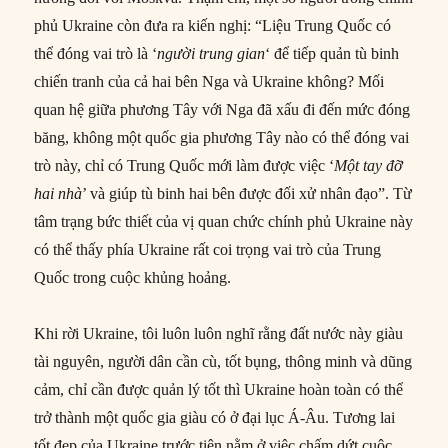
phủ Ukraine còn đưa ra kiến nghị: “Liệu Trung Quốc có
thể đóng vai trò là ‘
người trung gian
‘ để tiếp quản tù binh
chiến tranh của cả hai bên Nga và Ukraine không? Mối
quan hệ giữa phương Tây với Nga đã xấu đi đến mức đóng
băng, không một quốc gia phương Tây nào có thể đóng vai
trò này, chỉ có Trung Quốc mới làm được việc ‘
Một tay đỡ
hai nhà
’ và giúp tù binh hai bên được đối xử nhân đạo”. Từ
tâm trạng bức thiết của vị quan chức chính phủ Ukraine này
có thể thấy phía Ukraine rất coi trọng vai trò của Trung
Quốc trong cuộc khủng hoảng.
Khi rời Ukraine, tôi luôn luôn nghĩ rằng đất nước này giàu
tài nguyên, người dân cần cù, tốt bụng, thông minh và dũng
cảm, chỉ cần được quản lý tốt thì Ukraine hoàn toàn có thể
trở thành một quốc gia giàu có ở đại lục Á-Âu. Tương lai
tốt đẹp của Ukraine trước tiên nằm ở việc chấm dứt cuộc