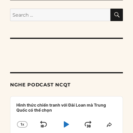
SE
Search
for:
NGHE PODCAST NCQT
Audio
Player
Hình thức chiến tranh với Đài Loan mà Trung
Quốc có thể chọn
1
X
SKIP
PLAY
JUMP
CHANGE
SHARE
PLAYBACK
THIS