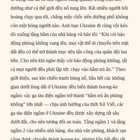
dường như cả thế giới đều nổ tung lên. Rất nhiều người hốt
hoảng chạy qua tôi, chẳng mấy chốc trên đường phố không
còn một bóng người nào. Anh bạn Ukraine đi cùng vội kéo
tôi xuống tầng hầm của nhà hàng và bảo tôi: “Khi còi báo
động phòng không vang lên, mọi vật thể di chuyển trên mặt
đất đều có thể trở thành mục tiêu tấn công của quân đội hai
bên. Cho nên khi nghe thấy còi báo động phòng không, tất
cả mọi người đều phải lập tức chạy vào hầm trú ẩn.” Theo
giới thiệu, sau khi chiến tranh bùng nổ, hầu hết các không
gian dưới lòng đất ở Ukraine đều biến thành boong-ke
ngầm: các ga tàu điện ngầm trở thành “hầm trú ẩn phòng
không” lớn nhất — chịu ảnh hưởng của thời Xô Viết, các
ga tàu điện ngầm ở Ukraine đều được xây dựng rất sâu
dưới đất, cho nên tương đối an toàn. Tầng ngầm 1 và tầng
ngầm 2 của nhiều nhà hàng, tòa nhà văn phòng, khách sạn
cũng được chuyển thành boong-ke, nhưng hầu hết đều rất