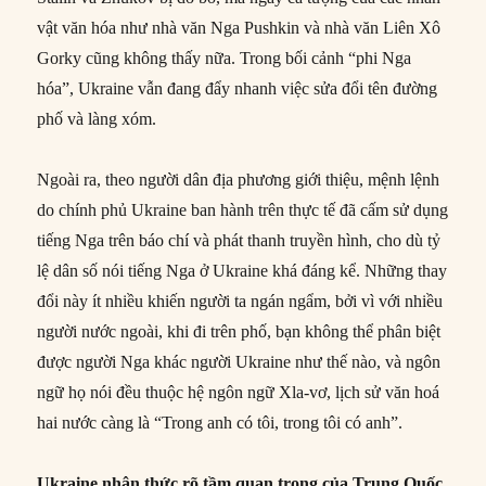
vật văn hóa như nhà văn Nga Pushkin và nhà văn Liên Xô
Gorky cũng không thấy nữa. Trong bối cảnh “phi Nga
hóa”, Ukraine vẫn đang đẩy nhanh việc sửa đổi tên đường
phố và làng xóm.
Ngoài ra, theo người dân địa phương giới thiệu, mệnh lệnh
do chính phủ Ukraine ban hành trên thực tế đã cấm sử dụng
tiếng Nga trên báo chí và phát thanh truyền hình, cho dù tỷ
lệ dân số nói tiếng Nga ở Ukraine khá đáng kể. Những thay
đổi này ít nhiều khiến người ta ngán ngẩm, bởi vì với nhiều
người nước ngoài, khi đi trên phố, bạn không thể phân biệt
được người Nga khác người Ukraine như thế nào, và ngôn
ngữ họ nói đều thuộc hệ ngôn ngữ Xla-vơ, lịch sử văn hoá
hai nước càng là “Trong anh có tôi, trong tôi có anh”.
Ukraine nhận thức rõ tầm quan trọng của Trung Quốc