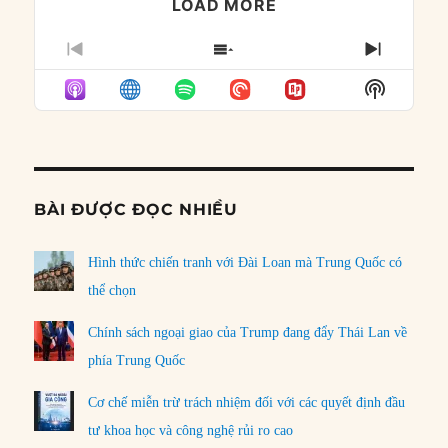
LOAD MORE
PREVIOUS
SHOW
NEXT
EPISODE
EPISODES
EPISO
Show
LIST
Podcast
Informat
BÀI ĐƯỢC ĐỌC NHIỀU
Hình thức chiến tranh với Đài Loan mà Trung Quốc có
thể chọn
Chính sách ngoại giao của Trump đang đẩy Thái Lan về
phía Trung Quốc
Cơ chế miễn trừ trách nhiệm đối với các quyết định đầu
tư khoa học và công nghệ rủi ro cao