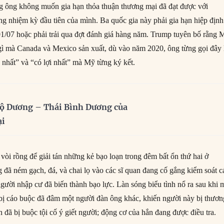
g ông không muốn gia hạn thỏa thuận thương mại đã đạt được với
g nhiệm kỳ đầu tiên của mình. Ba quốc gia này phải gia hạn hiệp định
1/07 hoặc phải trải qua đợt đánh giá hàng năm. Trump tuyên bố rằng 
gì mà Canada và Mexico sản xuất, dù vào năm 2020, ông từng gọi đây 
 nhất” và “có lợi nhất” mà Mỹ từng ký kết.
ộ Dương – Thái Bình Dương của
ại
vòi rồng để giải tán những kẻ bạo loạn trong đêm bất ổn thứ hai ở
 đã ném gạch, đá, và chai lọ vào các sĩ quan đang cố gắng kiểm soát c
gười nhập cư đã biến thành bạo lực. Làn sóng biểu tình nổ ra sau khi 
ị cáo buộc đã đâm một người đàn ông khác, khiến người này bị thươn
 đã bị buộc tội cố ý giết người; động cơ của hắn đang được điều tra.