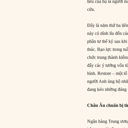
tiêu của họ là người 
cửa.
Đây là năm thứ ba liên
này có dính líu đến c
phần tư thế kỷ sau khi
thúc. Bạo lực trong t
chức trung thành kiểm
đẩy các ý tưởng vốn từ
hình. Restore – một tổ
người Anh ủng hộ nhữ
đang kéo những đảng 
Châu Âu chuẩn bị ti
Ngân hàng Trung ương