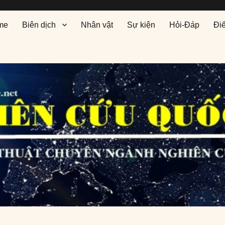
me
Biên dịch
Nhân vật
Sự kiện
Hỏi-Đáp
Đi