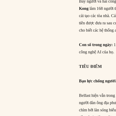
Bảy người và hai công
Kong
làm 168 người th
cải tạo các tòa nhà. 
tiên được đưa ra sau c
cho biết các hệ thống 
Con số trong ngày:
1
công nghệ AI của họ.
TIÊU ĐIỂM
Bạo lực chống người 
Belfast hiện vẫn trong
người đàn ông địa phư
chìm bởi làn sóng biể