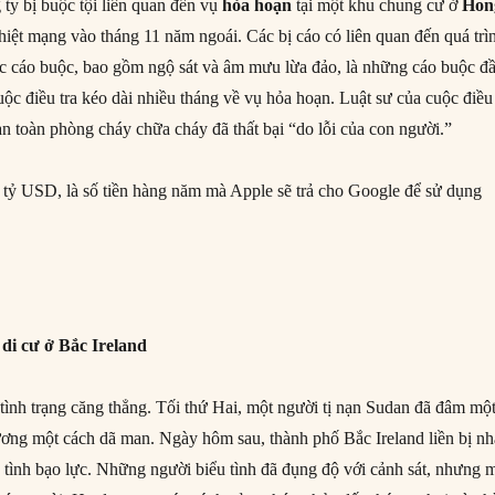
 ty bị buộc tội liên quan đến vụ
hỏa hoạn
tại một khu chung cư ở
Hon
iệt mạng vào tháng 11 năm ngoái. Các bị cáo có liên quan đến quá trì
Các cáo buộc, bao gồm ngộ sát và âm mưu lừa đảo, là những cáo buộc đ
uộc điều tra kéo dài nhiều tháng về vụ hỏa hoạn. Luật sư của cuộc điều 
an toàn phòng cháy chữa cháy đã thất bại “do lỗi của con người.”
 tỷ USD, là số tiền hàng năm mà Apple sẽ trả cho Google để sử dụng
di cư ở Bắc Ireland
 tình trạng căng thẳng. Tối thứ Hai, một người tị nạn Sudan đã đâm mộ
ơng một cách dã man. Ngày hôm sau, thành phố Bắc Ireland liền bị n
u tình bạo lực. Những người biểu tình đã đụng độ với cảnh sát, nhưng 