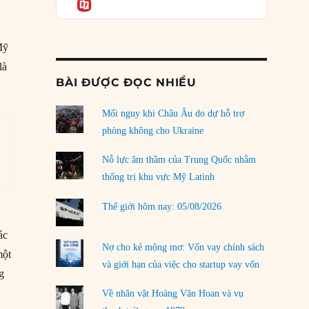
Informatio
03/08/2026
Đặt cược vào thất bại: Các quỹ đầu tư mạo
hiểm quốc gia và khía cạnh chính trị của vốn
Mỹ
rủi ro
là
02/08/2026
BÀI ĐƯỢC ĐỌC NHIỀU
Làm thế nào để kết thúc Chiến tranh Iran?
Mối nguy khi Châu Âu do dự hỗ trợ
01/08/2026
phòng không cho Ukraine
Chiến lược kế tiếp của Bắc Kinh ở Biển Đông
31/07/2026
Nỗ lực âm thầm của Trung Quốc nhằm
thống trị khu vực Mỹ Latinh
Trật tự thế giới mới: Các nước nhỏ sẽ luôn
phải chịu đựng?
Thế giới hôm nay: 05/08/2026
30/07/2026
ác
Tập tìm cách chôn vùi bê bối chấn động vòng
Nợ cho kẻ mộng mơ: Vốn vay chính sách
một
tròn thân cận của mình
và giới hạn của việc cho startup vay vốn
g
29/07/2026
Về nhân vật Hoàng Văn Hoan và vụ
LOAD MORE