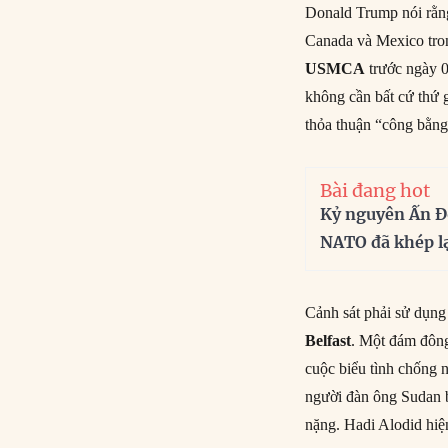
Donald Trump nói rằn
Canada và Mexico tron
USMCA
trước ngày 0
không cần bất cứ thứ 
thỏa thuận “công bằng
Bài đang hot
Kỷ nguyên Ấn Đ
NATO đã khép l
Cảnh sát phải sử dụng 
Belfast
. Một đám đông
cuộc biểu tình chống n
người đàn ông Sudan b
nặng. Hadi Alodid hiện