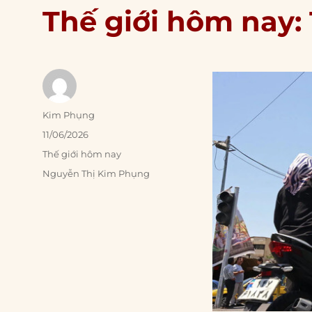
Thế giới hôm nay: 
Author
Kim Phụng
Posted
11/06/2026
on
Categories
Thế giới hôm nay
Tags
Nguyễn Thị Kim Phụng