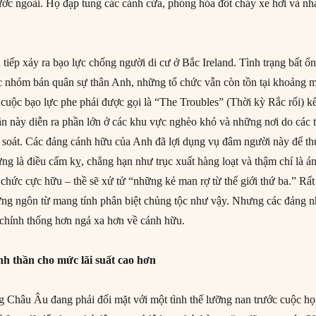
nước ngoài. Họ đạp tung các cánh cửa, phóng hỏa đốt cháy xe hơi và nh
 tiếp xảy ra bạo lực chống người di cư ở Bắc Ireland. Tình trạng bất ổ
ác nhóm bán quân sự thân Anh, những tổ chức vẫn còn tồn tại khoảng 
 cuộc bạo lực phe phái được gọi là “The Troubles” (Thời kỳ Rắc rối) k
uần này diễn ra phần lớn ở các khu vực nghèo khó và những nơi do các 
 soát. Các đảng cánh hữu của Anh đã lợi dụng vụ đâm người này để th
ng là điều cấm kỵ, chẳng hạn như trục xuất hàng loạt và thậm chí là án
 chức cực hữu – thề sẽ xử tử “những kẻ man rợ từ thế giới thứ ba.” Rất 
ng ngôn từ mang tính phân biệt chủng tộc như vậy. Nhưng các đảng 
chính thống hơn ngả xa hơn về cánh hữu.
nh thần cho mức lãi suất cao hơn
 Châu Âu đang phải đối mặt với một tình thế lưỡng nan trước cuộc h