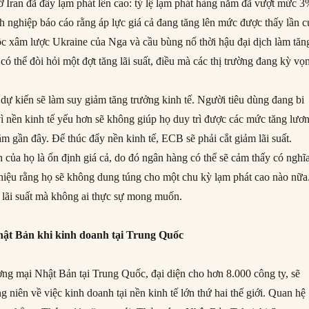
ở Iran đã đẩy lạm phát lên cao: tỷ lệ lạm phát hàng năm đã vượt mức 
h nghiệp báo cáo rằng áp lực giá cả đang tăng lên mức được thấy lần c
c xâm lược Ukraine của Nga và cầu bùng nổ thời hậu đại dịch làm tăn
 có thể đòi hỏi một đợt tăng lãi suất, điều mà các thị trường đang kỳ vọ
 dự kiến sẽ làm suy giảm tăng trưởng kinh tế. Người tiêu dùng đang bi
vì nền kinh tế yếu hơn sẽ không giúp họ duy trì được các mức tăng lươ
m gần đây. Để thúc đẩy nền kinh tế, ECB sẽ phải cắt giảm lãi suất.
của họ là ổn định giá cả, do đó ngân hàng có thể sẽ cảm thấy có nghĩ
n hiệu rằng họ sẽ không dung túng cho một chu kỳ lạm phát cao nào nữa
g lãi suất mà không ai thực sự mong muốn.
hật Bản khi kinh doanh tại Trung Quốc
g mại Nhật Bản tại Trung Quốc, đại diện cho hơn 8.000 công ty, sẽ
 niên về việc kinh doanh tại nền kinh tế lớn thứ hai thế giới. Quan hệ