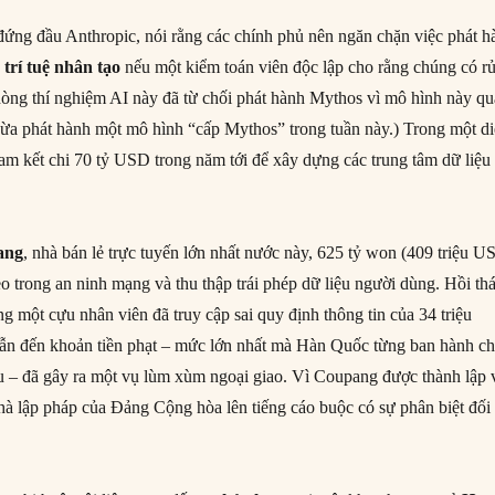
ứng đầu Anthropic, nói rằng các chính phủ nên ngăn chặn việc phát h
h
trí tuệ nhân tạo
nếu một kiểm toán viên độc lập cho rằng chúng có rủ
phòng thí nghiệm AI này đã từ chối phát hành Mythos vì mô hình này qu
vừa phát hành một mô hình “cấp Mythos” trong tuần này.) Trong một d
cam kết chi 70 tỷ USD trong năm tới để xây dựng các trung tâm dữ liệu
ang
, nhà bán lẻ trực tuyến lớn nhất nước này, 625 tỷ won (409 triệu U
ẻo trong an ninh mạng và thu thập trái phép dữ liệu người dùng. Hồi th
ng một cựu nhân viên đã truy cập sai quy định thông tin của 34 triệu
dẫn đến khoản tiền phạt – mức lớn nhất mà Hàn Quốc từng ban hành c
u – đã gây ra một vụ lùm xùm ngoại giao. Vì Coupang được thành lập 
nhà lập pháp của Đảng Cộng hòa lên tiếng cáo buộc có sự phân biệt đối