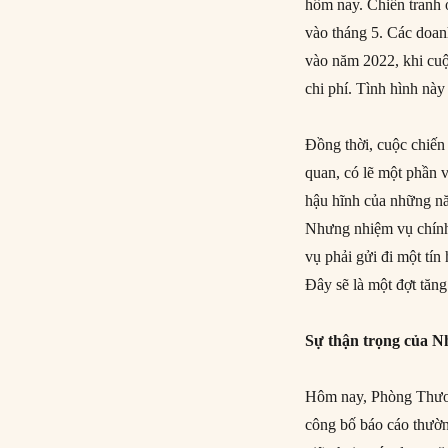
hôm nay. Chiến tranh 
vào tháng 5. Các doan
vào năm 2022, khi cuộ
chi phí. Tình hình này
Đồng thời, cuộc chiến
quan, có lẽ một phần 
hậu hĩnh của những nă
Nhưng nhiệm vụ chính 
vụ phải gửi đi một tí
Đây sẽ là một đợt tăn
Sự thận trọng của N
Hôm nay, Phòng Thươn
công bố báo cáo thường