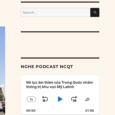
SEARCH
Search
for:
NGHE PODCAST NCQT
Audio
Player
Nỗ lực âm thầm của Trung Quốc nhằm
thống trị khu vực Mỹ Latinh
1
X
SKIP
PLAY
JUMP
CHANGE
SHARE
PLAYBACK
THIS
BACKWARD
PAUSE
FORWARD
00:00
RATE
21:08
EPISODE