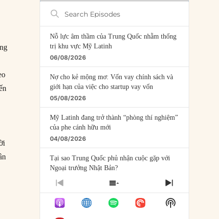
Search
Episodes
Nỗ lực âm thầm của Trung Quốc nhằm thống
trị khu vực Mỹ Latinh
ông
06/08/2026
eo
Nợ cho kẻ mộng mơ: Vốn vay chính sách và
giới hạn của việc cho startup vay vốn
ến
05/08/2026
Mỹ Latinh đang trở thành “phòng thí nghiệm”
của phe cánh hữu mới
04/08/2026
ời
ân
Tại sao Trung Quốc phủ nhận cuộc gặp với
Ngoại trưởng Nhật Bản?
04/08/2026
PREVIOUS
SHOW
NEXT
EPISODE
EPISODES
EPISODE
Điểm mù chiến lược của Trump tại Thái Bình
Show
LIST
Dương
Podcast