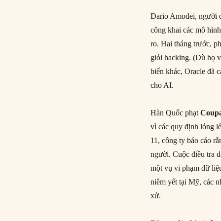
Dario Amodei, người đ
công khai các mô hìn
ro. Hai tháng trước, 
giỏi hacking. (Dù họ 
biến khác, Oracle đã 
cho AI.
Hàn Quốc phạt
Coup
vì các quy định lỏng l
11, công ty báo cáo rằ
người. Cuộc điều tra 
một vụ vi phạm dữ liệ
niêm yết tại Mỹ, các 
xử.