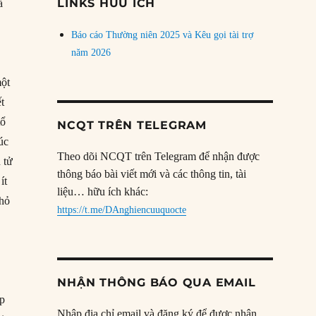
LINKS HỮU ÍCH
à
Báo cáo Thường niên 2025 và Kêu gọi tài trợ
năm 2026
n
một
ết
tổ
NCQT TRÊN TELEGRAM
úc
Theo dõi NCQT trên Telegram để nhận được
 tử
thông báo bài viết mới và các thông tin, tài
ít
liệu… hữu ích khác:
nhỏ
https://t.me/DAnghiencuuquocte
NHẬN THÔNG BÁO QUA EMAIL
ọp
Nhập địa chỉ email và đăng ký để được nhận