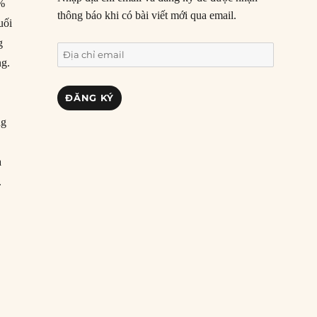
3%
thông báo khi có bài viết mới qua email.
uối
g
Địa
ng.
chỉ
email
ĐĂNG KÝ
ng
a
.