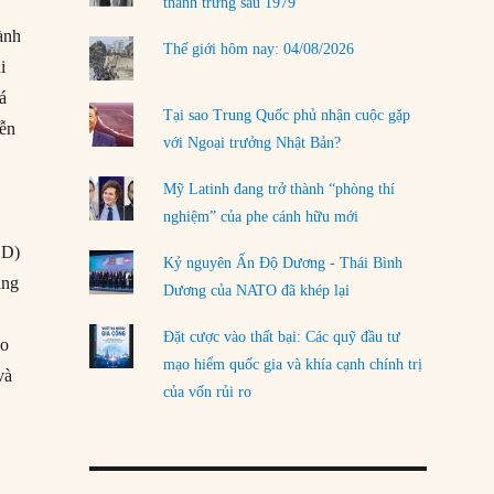
thanh trừng sau 1979
ành
Thế giới hôm nay: 04/08/2026
i
á
Tại sao Trung Quốc phủ nhận cuộc gặp
iễn
với Ngoại trưởng Nhật Bản?
Mỹ Latinh đang trở thành “phòng thí
nghiệm” của phe cánh hữu mới
SD)
Kỷ nguyên Ấn Độ Dương - Thái Bình
áng
Dương của NATO đã khép lại
Đặt cược vào thất bại: Các quỹ đầu tư
ho
mạo hiểm quốc gia và khía cạnh chính trị
và
của vốn rủi ro