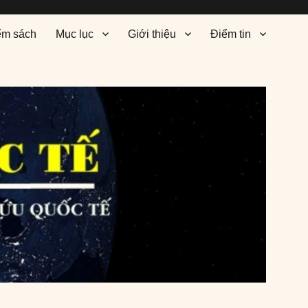
ểm sách
Mục lục
Giới thiệu
Điểm tin