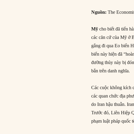
Nguồn:
The Economi
Mỹ
cho biết đã tiến h
các căn cứ của Mỹ ở B
gắng đi qua Eo biển H
biển này hiện đã “ho
đường thủy này bị đón
bắn trên danh nghĩa.
Các cuộc không kích
các quan chức địa phư
do Iran hậu thuẫn. Ira
Trước đó, Liên Hiệp Q
phạm luật pháp quốc tế