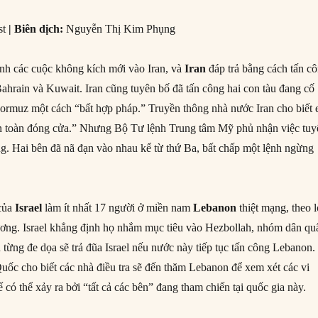
st
| Biên dịch:
Nguyễn Thị Kim Phụng
ành các cuộc không kích mới vào Iran, và
Iran
đáp trả bằng cách tấn c
ahrain và Kuwait. Iran cũng tuyên bố đã tấn công hai con tàu đang cố
ormuz một cách “bất hợp pháp.” Truyền thông nhà nước Iran cho biết 
àn toàn đóng cửa.” Nhưng Bộ Tư lệnh Trung tâm Mỹ phủ nhận việc tuy
g. Hai bên đã nã đạn vào nhau kể từ thứ Ba, bất chấp một lệnh ngừng
 của
Israel
làm ít nhất 17 người ở miền nam
Lebanon
thiệt mạng, theo l
ơng. Israel khẳng định họ nhắm mục tiêu vào Hezbollah, nhóm dân qu
n từng đe dọa sẽ trả đũa Israel nếu nước này tiếp tục tấn công Lebanon.
uốc cho biết các nhà điều tra sẽ đến thăm Lebanon để xem xét các vi
 có thể xảy ra bởi “tất cả các bên” đang tham chiến tại quốc gia này.