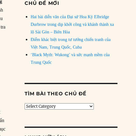
g
CHỦ ĐỀ MỚI
nh
Hai bài diễn văn của Đại sứ Hoa Kỳ Elbridge
ầu
Durbrow trong dịp khởi công và khánh thành xa
tra
lộ Sài Gòn – Biên Hòa
Điểm khác biệt trong tư tưởng chiến tranh của
Việt Nam, Trung Quốc, Cuba
‘Black Myth: Wukong’ và sức mạnh mềm của
Trung Quốc
TÌM BÀI THEO CHỦ ĐỀ
Tìm
t
bài
theo
hấn
chủ
mục
đề