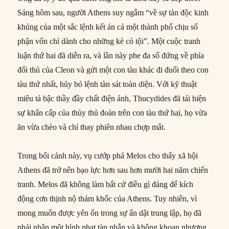
Sáng hôm sau, người Athens suy ngẫm “về sự tàn độc kinh
khủng của một sắc lệnh kết án cả một thành phố chịu số
phận vốn chỉ dành cho những kẻ có tội”. Một cuộc tranh
luận thứ hai đã diễn ra, và lần này phe đa số đứng về phía
đối thủ của Cleon và gửi một con tàu khác đi đuổi theo con
tàu thứ nhất, hủy bỏ lệnh tàn sát toàn diện. Với kỹ thuật
miêu tả bậc thầy đầy chất điện ảnh, Thucydides đã tái hiện
sự khẩn cấp của thủy thủ đoàn trên con tàu thứ hai, họ vừa
ăn vừa chèo và chỉ thay phiên nhau chợp mắt.
Trong bối cảnh này, vụ cướp phá Melos cho thấy xã hội
Athens đã trở nên bạo lực hơn sau hơn mười hai năm chiến
tranh. Melos đã không làm bất cứ điều gì đáng để kích
động cơn thịnh nộ thảm khốc của Athens. Tuy nhiên, vì
mong muốn được yên ổn trong sự ẩn dật trung lập, họ đã
phải nhận một hình phạt tàn nhẫn và không khoan nhượng,