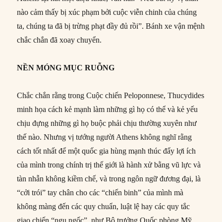
nào cảm thấy bị xúc phạm bởi cuộc viễn chinh của chúng
ta, chúng ta đã bị trừng phạt đầy đủ rồi”. Bánh xe vận mệnh
chắc chắn đã xoay chuyển.
NỀN MÓNG MỤC RUỖNG
Chắc chắn rằng trong Cuộc chiến Peloponnese, Thucydides
minh họa cách kẻ mạnh làm những gì họ có thể và kẻ yếu
chịu đựng những gì họ buộc phải chịu thường xuyên như
thế nào. Nhưng vị tướng người Athens không nghĩ rằng
cách tốt nhất để một quốc gia hùng mạnh thúc đẩy lợi ích
của mình trong chính trị thế giới là hành xử bằng vũ lực và
tàn nhẫn không kiềm chế, và trong ngôn ngữ đương đại, là
“cởi trói” tay chân cho các “chiến binh” của mình mà
không màng đến các quy chuẩn, luật lệ hay các quy tắc
giao chiến “ngu ngốc”, như Bộ trưởng Quốc phòng Mỹ