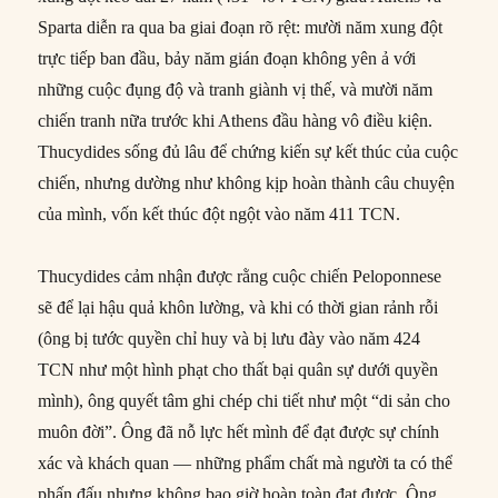
Sparta diễn ra qua ba giai đoạn rõ rệt: mười năm xung đột
trực tiếp ban đầu, bảy năm gián đoạn không yên ả với
những cuộc đụng độ và tranh giành vị thế, và mười năm
chiến tranh nữa trước khi Athens đầu hàng vô điều kiện.
Thucydides sống đủ lâu để chứng kiến sự kết thúc của cuộc
chiến, nhưng dường như không kịp hoàn thành câu chuyện
của mình, vốn kết thúc đột ngột vào năm 411 TCN.
Thucydides cảm nhận được rằng cuộc chiến Peloponnese
sẽ để lại hậu quả khôn lường, và khi có thời gian rảnh rỗi
(ông bị tước quyền chỉ huy và bị lưu đày vào năm 424
TCN như một hình phạt cho thất bại quân sự dưới quyền
mình), ông quyết tâm ghi chép chi tiết như một “di sản cho
muôn đời”. Ông đã nỗ lực hết mình để đạt được sự chính
xác và khách quan — những phẩm chất mà người ta có thể
phấn đấu nhưng không bao giờ hoàn toàn đạt được. Ông