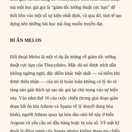
mà một học giả gọi là “giảm tốc tường thuật cực hạn” để
thổi hồn vào một số sự kiện nhất định, và qua đó, tinh tế tạo
dựng nên những bài học mà ông muốn truyền đạt.
BÍ ẨN MELOS
Đối thoại Melos là một ví dụ ấn tượng về giảm tốc tường
thuật cực hạn của Thucydides. Mặc dù nó được trích dẫn
không ngừng nghỉ, đặc điểm khác biệt nhất — và hiếm khi
được thừa nhận — của nó là hoàn toàn không có lý do rõ
ràng nào giải thích tại sao tác giả lại chú trọng vào sự kiện
này. Vào năm thứ 16 của cuộc chiến (trong giai đoạn gián
đoạn bất ổn khi Athens và Sparta về lý thuyết đang hòa
bình), người Athens quay lại hòn đảo nhỏ bé này ở biển
Aegean và yêu cầu nó đầu hàng hoặc bị xóa sổ. Về mặt kỹ
thuật là đồng minh của Sparta nhưng không tham gia chiến