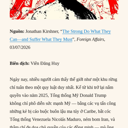
Nguồn:
Jonathan Kirshner, “
The Strong Do What They
Can—and Suffer What They Must
”,
Foreign Affairs
,
03/07/2026
Biên dịch:
Viên Đăng Huy
Ngày nay, nhiều người cảm thấy thế giới như một khu rừng
chỉ tuân theo một quy luật duy nhất. Kể từ khi trở lại nắm
quyền vào năm 2025, Tổng thống Mỹ Donald Trump
không chỉ phô diễn sức mạnh Mỹ — bằng các vụ tấn công
những kẻ bị cáo buộc buôn lậu ma túy ở Caribe, bắt cóc
Tổng thống Venezuela Nicolás Maduro, ném bom Iran, và
thậm chí đe dọa chủ quyền của các đồng minh — mà ông