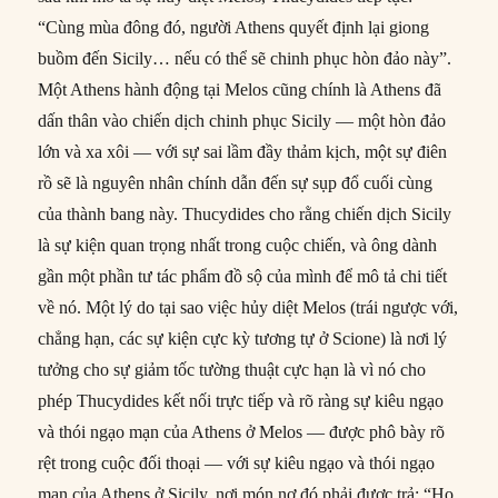
“Cùng mùa đông đó, người Athens quyết định lại giong
buồm đến Sicily… nếu có thể sẽ chinh phục hòn đảo này”.
Một Athens hành động tại Melos cũng chính là Athens đã
dấn thân vào chiến dịch chinh phục Sicily — một hòn đảo
lớn và xa xôi — với sự sai lầm đầy thảm kịch, một sự điên
rồ sẽ là nguyên nhân chính dẫn đến sự sụp đổ cuối cùng
của thành bang này. Thucydides cho rằng chiến dịch Sicily
là sự kiện quan trọng nhất trong cuộc chiến, và ông dành
gần một phần tư tác phẩm đồ sộ của mình để mô tả chi tiết
về nó. Một lý do tại sao việc hủy diệt Melos (trái ngược với,
chẳng hạn, các sự kiện cực kỳ tương tự ở Scione) là nơi lý
tưởng cho sự giảm tốc tường thuật cực hạn là vì nó cho
phép Thucydides kết nối trực tiếp và rõ ràng sự kiêu ngạo
và thói ngạo mạn của Athens ở Melos — được phô bày rõ
rệt trong cuộc đối thoại — với sự kiêu ngạo và thói ngạo
mạn của Athens ở Sicily, nơi món nợ đó phải được trả: “Họ