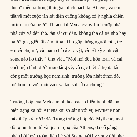
thiên” diễn ra trong thời gian dịch hạch tại Athens, và chi
tiết về một cuộc tàn sát điên cuồng không có ý nghĩa chiến
lược nào của người Thrace tại Mycalessus: họ “cướp phá
nhà cửa và đền thờ, tàn sát cư dân, không tha cả trẻ nhỏ hay
người già, giết tất cả những ai họ gặp, từng người một, trẻ
em và phụ nữ, và thậm chí cả súc vật, và bất kỳ sinh vật
sống nào họ thấy”, ông viết. “Mọi nơi đều hỗn loạn và cái
chết hiện hình dưới mọi dáng vẻ; và đặc biệt là họ đã tấn
công một trường học nam sinh, trường lớn nhất ở nơi đó,
nơi bọn trẻ vừa mới vào, và tàn sát tất cả chúng”.
Trường hợp của Melos minh họa cách chiến tranh đã làm
biến dạng xã hội Athens khi so sánh với vụ Mytilene hơn
một thập kỷ trước đó. Trong trường hợp đó, Mytilene, một
đồng minh ưu tú và quan trọng của Athens, đã cố gắng
phản bội hoàn toàn, liên hệ với Sparta với hy vọng đổi phe