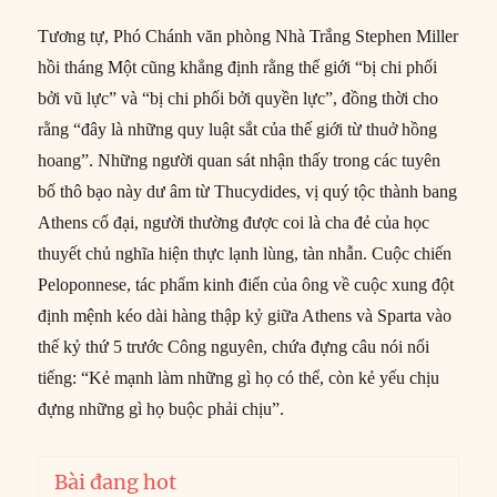
Tương tự, Phó Chánh văn phòng Nhà Trắng Stephen Miller
hồi tháng Một cũng khẳng định rằng thế giới “bị chi phối
bởi vũ lực” và “bị chi phối bởi quyền lực”, đồng thời cho
rằng “đây là những quy luật sắt của thế giới từ thuở hồng
hoang”. Những người quan sát nhận thấy trong các tuyên
bố thô bạo này dư âm từ Thucydides, vị quý tộc thành bang
Athens cổ đại, người thường được coi là cha đẻ của học
thuyết chủ nghĩa hiện thực lạnh lùng, tàn nhẫn. Cuộc chiến
Peloponnese, tác phẩm kinh điển của ông về cuộc xung đột
định mệnh kéo dài hàng thập kỷ giữa Athens và Sparta vào
thế kỷ thứ 5 trước Công nguyên, chứa đựng câu nói nổi
tiếng: “Kẻ mạnh làm những gì họ có thể, còn kẻ yếu chịu
đựng những gì họ buộc phải chịu”.
Bài đang hot