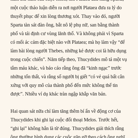
một cuộc thảo luận diễn ra nơi người Plataea đưa ra lý do
thuyết phục để xin lòng thương xót. Thay vào đó, người
Sparta tàn sát đàn ông, bắt nô lệ phụ nữ, san bằng thành
phố và tái định cư vùng lãnh thổ. Và không phải vì Sparta
có mối ác cảm đặc biệt nào với Plataea; mà họ làm vậy “để
làm hài lòng người Thebes, những kẻ được coi là hữu dụng
trong cuộc chiến”. Năm tiếp theo, Thucydides mô tả một vụ
tắm máu khác, và báo cáo rằng ông đã “kinh ngạc” trước
những tổn thất, và rằng số người bị giết “có vẻ quá bất cân
xứng với quy mô của thành phố đến mức không thể tin
được”. Nhiều ví dụ khác tràn ngập khắp văn bản.
Hai quan sát nữa chỉ làm tăng thêm bí ẩn về động cơ của
Thucydides khi ghi lại cuộc đối thoại Melos. Trước hết,
“ghi lại” không hẳn là từ đúng. Thucydides giải thích rằng
ông thường hình dung các cuộc gặp gỡ theo cách ông nghĩ