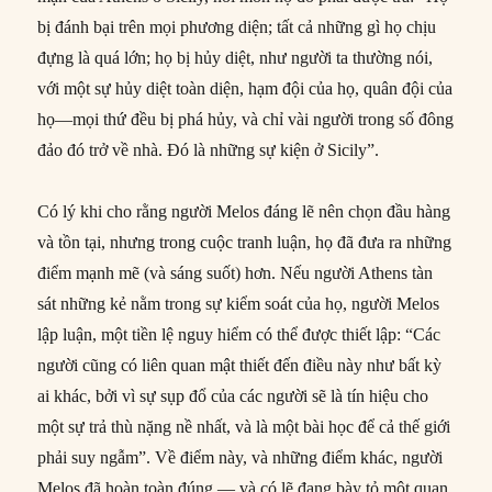
bị đánh bại trên mọi phương diện; tất cả những gì họ chịu
đựng là quá lớn; họ bị hủy diệt, như người ta thường nói,
với một sự hủy diệt toàn diện, hạm đội của họ, quân đội của
họ—mọi thứ đều bị phá hủy, và chỉ vài người trong số đông
đảo đó trở về nhà. Đó là những sự kiện ở Sicily”.
Có lý khi cho rằng người Melos đáng lẽ nên chọn đầu hàng
và tồn tại, nhưng trong cuộc tranh luận, họ đã đưa ra những
điểm mạnh mẽ (và sáng suốt) hơn. Nếu người Athens tàn
sát những kẻ nằm trong sự kiểm soát của họ, người Melos
lập luận, một tiền lệ nguy hiểm có thể được thiết lập: “Các
người cũng có liên quan mật thiết đến điều này như bất kỳ
ai khác, bởi vì sự sụp đổ của các người sẽ là tín hiệu cho
một sự trả thù nặng nề nhất, và là một bài học để cả thế giới
phải suy ngẫm”. Về điểm này, và những điểm khác, người
Melos đã hoàn toàn đúng — và có lẽ đang bày tỏ một quan