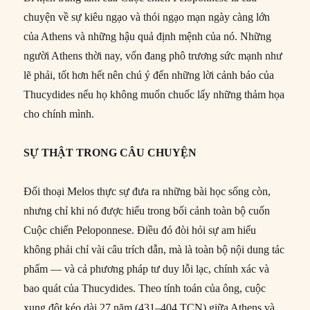
chuyện về sự kiêu ngạo và thói ngạo mạn ngày càng lớn
của Athens và những hậu quả định mệnh của nó. Những
người Athens thời nay, vốn đang phô trương sức mạnh như
lẽ phải, tốt hơn hết nên chú ý đến những lời cảnh báo của
Thucydides nếu họ không muốn chuốc lấy những thảm họa
cho chính mình.
SỰ THẬT TRONG CÂU CHUYỆN
Đối thoại Melos thực sự đưa ra những bài học sống còn,
nhưng chỉ khi nó được hiểu trong bối cảnh toàn bộ cuốn
Cuộc chiến Peloponnese. Điều đó đòi hỏi sự am hiểu
không phải chỉ vài câu trích dẫn, mà là toàn bộ nội dung tác
phẩm — và cả phương pháp tư duy lỗi lạc, chính xác và
bao quát của Thucydides. Theo tính toán của ông, cuộc
xung đột kéo dài 27 năm (431–404 TCN) giữa Athens và