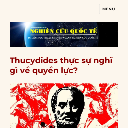
MENU
Nghiên cứu quốc tế
Thucydides thực sự nghĩ
gì về quyền lực?