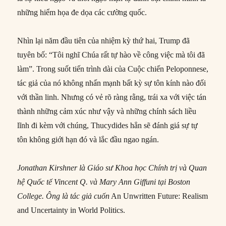
những hiểm họa đe dọa các cường quốc.
Nhìn lại năm đầu tiên của nhiệm kỳ thứ hai, Trump đã
tuyên bố: “Tôi nghĩ Chúa rất tự hào về công việc mà tôi đã
làm”. Trong suốt tiến trình dài của Cuộc chiến Peloponnese,
tác giả của nó không nhấn mạnh bất kỳ sự tôn kính nào đối
với thần linh. Nhưng có vẻ rõ ràng rằng, trái xa với việc tán
thành những cảm xúc như vậy và những chính sách liều
lĩnh đi kèm với chúng, Thucydides hẳn sẽ đánh giá sự tự
tôn không giới hạn đó và lắc đầu ngao ngán.
Jonathan Kirshner là Giáo sư Khoa học Chính trị và Quan
hệ Quốc tế Vincent Q. và Mary Ann Giffuni tại Boston
College. Ông là tác giả cuốn
An Unwritten Future: Realism
and Uncertainty in World Politics.