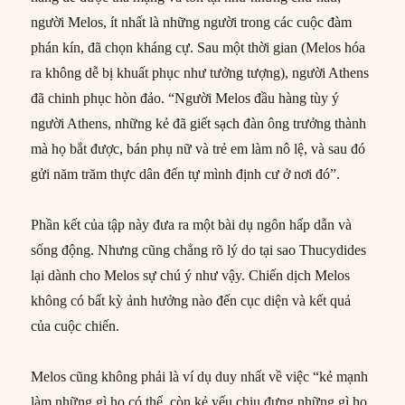
người Melos, ít nhất là những người trong các cuộc đàm
phán kín, đã chọn kháng cự. Sau một thời gian (Melos hóa
ra không dễ bị khuất phục như tưởng tượng), người Athens
đã chinh phục hòn đảo. “Người Melos đầu hàng tùy ý
người Athens, những kẻ đã giết sạch đàn ông trưởng thành
mà họ bắt được, bán phụ nữ và trẻ em làm nô lệ, và sau đó
gửi năm trăm thực dân đến tự mình định cư ở nơi đó”.
Phần kết của tập này đưa ra một bài dụ ngôn hấp dẫn và
sống động. Nhưng cũng chẳng rõ lý do tại sao Thucydides
lại dành cho Melos sự chú ý như vậy. Chiến dịch Melos
không có bất kỳ ảnh hưởng nào đến cục diện và kết quả
của cuộc chiến.
Melos cũng không phải là ví dụ duy nhất về việc “kẻ mạnh
làm những gì họ có thể, còn kẻ yếu chịu đựng những gì họ