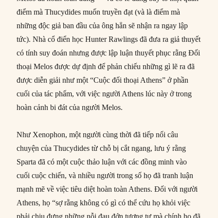
điểm mà Thucydides muốn truyền đạt (và là điểm mà
những độc giả ban đầu của ông hẳn sẽ nhận ra ngay lập
tức). Nhà cổ điển học Hunter Rawlings đã đưa ra giả thuyết
có tính suy đoán nhưng được lập luận thuyết phục rằng Đối
thoại Melos được dự định để phản chiếu những gì lẽ ra đã
được diễn giải như một “Cuộc đối thoại Athens” ở phần
cuối của tác phẩm, với việc người Athens lúc này ở trong
hoàn cảnh bi đát của người Melos.
Như Xenophon, một người cùng thời đã tiếp nối câu
chuyện của Thucydides từ chỗ bị cắt ngang, lưu ý rằng
Sparta đã có một cuộc thảo luận với các đồng minh vào
cuối cuộc chiến, và nhiều người trong số họ đã tranh luận
mạnh mẽ về việc tiêu diệt hoàn toàn Athens. Đối với người
Athens, họ “sợ rằng không có gì có thể cứu họ khỏi việc
phải chịu đựng những nỗi đau đớn tương tự mà chính họ đã