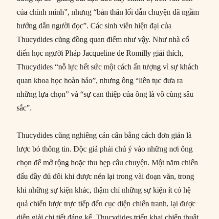
của chính mình”, nhưng “bản thân lối dẫn chuyện đã ngầm
hướng dẫn người đọc”. Các sinh viên hiện đại của
Thucydides cũng đồng quan điểm như vậy. Như nhà cổ
điển học người Pháp Jacqueline de Romilly giải thích,
Thucydides “nỗ lực hết sức một cách ấn tượng vì sự khách
quan khoa học hoàn hảo”, nhưng ông “liên tục đưa ra
những lựa chọn” và “sự can thiệp của ông là vô cùng sâu
sắc”.
Thucydides cũng nghiêng cán cân bằng cách đơn giản là
lược bỏ thông tin. Độc giả phải chú ý vào những nơi ông
chọn để mở rộng hoặc thu hẹp câu chuyện. Một năm chiến
đấu đầy đủ đôi khi được nén lại trong vài đoạn văn, trong
khi những sự kiện khác, thậm chí những sự kiện ít có hệ
quả chiến lược trực tiếp đến cục diện chiến tranh, lại được
diễn giải chi tiết đáng kể. Thucydides triển khai chiến thuật