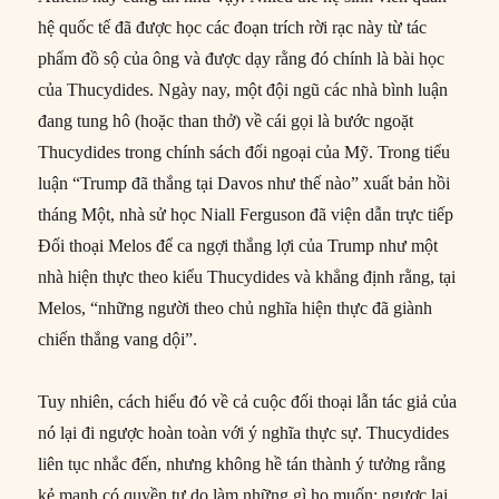
hệ quốc tế đã được học các đoạn trích rời rạc này từ tác
phẩm đồ sộ của ông và được dạy rằng đó chính là bài học
của Thucydides. Ngày nay, một đội ngũ các nhà bình luận
đang tung hô (hoặc than thở) về cái gọi là bước ngoặt
Thucydides trong chính sách đối ngoại của Mỹ. Trong tiểu
luận “Trump đã thắng tại Davos như thế nào” xuất bản hồi
tháng Một, nhà sử học Niall Ferguson đã viện dẫn trực tiếp
Đối thoại Melos để ca ngợi thắng lợi của Trump như một
nhà hiện thực theo kiểu Thucydides và khẳng định rằng, tại
Melos, “những người theo chủ nghĩa hiện thực đã giành
chiến thắng vang dội”.
Tuy nhiên, cách hiểu đó về cả cuộc đối thoại lẫn tác giả của
nó lại đi ngược hoàn toàn với ý nghĩa thực sự. Thucydides
liên tục nhắc đến, nhưng không hề tán thành ý tưởng rằng
kẻ mạnh có quyền tự do làm những gì họ muốn: ngược lại,