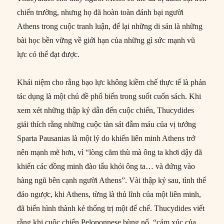
chiến trường, nhưng họ đã hoàn toàn đánh bại người
Athens trong cuộc tranh luận, để lại những di sản là những
bài học bền vững về giới hạn của những gì sức mạnh vũ
lực có thể đạt được.
Khái niệm cho rằng bạo lực không kiềm chế thực tế là phản
tác dụng là một chủ đề phổ biến trong suốt cuốn sách. Khi
xem xét những thập kỷ dẫn đến cuộc chiến, Thucydides
giải thích rằng những cuộc tàn sát đẫm máu của vị tướng
Sparta Pausanias là một lý do khiến liên minh Athens trở
nên mạnh mẽ hơn, vì “lòng căm thù mà ông ta khơi dậy đã
khiến các đồng minh đào tẩu khỏi ông ta… và đứng vào
hàng ngũ bên cạnh người Athens”. Vài thập kỷ sau, tình thế
đảo ngược, khi Athens, từng là thủ lĩnh của một liên minh,
đã biến hình thành kẻ thống trị một đế chế. Thucydides viết
rằng khi cuộc chiến Peloponnese bùng nổ, “cảm xúc của