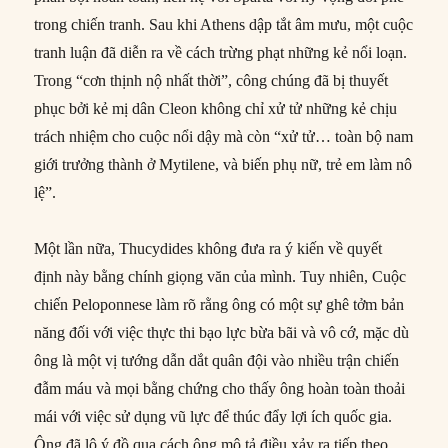
trong chiến tranh. Sau khi Athens dập tắt âm mưu, một cuộc
tranh luận đã diễn ra về cách trừng phạt những kẻ nổi loạn.
Trong “cơn thịnh nộ nhất thời”, công chúng đã bị thuyết
phục bởi kẻ mị dân Cleon không chỉ xử tử những kẻ chịu
trách nhiệm cho cuộc nổi dậy mà còn “xử tử… toàn bộ nam
giới trưởng thành ở Mytilene, và biến phụ nữ, trẻ em làm nô
lệ”.
Một lần nữa, Thucydides không đưa ra ý kiến về quyết
định này bằng chính giọng văn của mình. Tuy nhiên, Cuộc
chiến Peloponnese làm rõ rằng ông có một sự ghê tởm bản
năng đối với việc thực thi bạo lực bừa bãi và vô cớ, mặc dù
ông là một vị tướng dẫn dắt quân đội vào nhiều trận chiến
đẫm máu và mọi bằng chứng cho thấy ông hoàn toàn thoải
mái với việc sử dụng vũ lực để thúc đẩy lợi ích quốc gia.
Ông đã lộ ý đồ qua cách ông mô tả điều xảy ra tiếp theo.