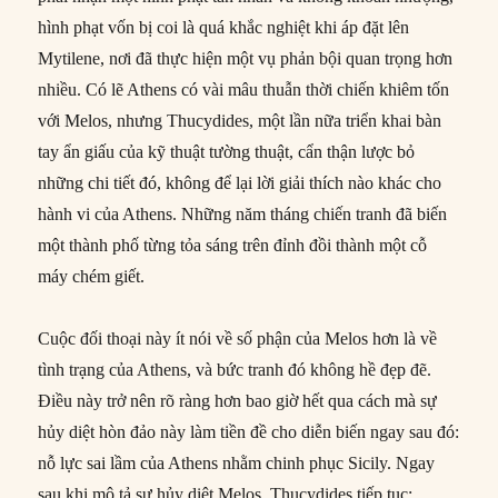
hình phạt vốn bị coi là quá khắc nghiệt khi áp đặt lên
Mytilene, nơi đã thực hiện một vụ phản bội quan trọng hơn
nhiều. Có lẽ Athens có vài mâu thuẫn thời chiến khiêm tốn
với Melos, nhưng Thucydides, một lần nữa triển khai bàn
tay ẩn giấu của kỹ thuật tường thuật, cẩn thận lược bỏ
những chi tiết đó, không để lại lời giải thích nào khác cho
hành vi của Athens. Những năm tháng chiến tranh đã biến
một thành phố từng tỏa sáng trên đỉnh đồi thành một cỗ
máy chém giết.
Cuộc đối thoại này ít nói về số phận của Melos hơn là về
tình trạng của Athens, và bức tranh đó không hề đẹp đẽ.
Điều này trở nên rõ ràng hơn bao giờ hết qua cách mà sự
hủy diệt hòn đảo này làm tiền đề cho diễn biến ngay sau đó:
nỗ lực sai lầm của Athens nhằm chinh phục Sicily. Ngay
sau khi mô tả sự hủy diệt Melos, Thucydides tiếp tục: