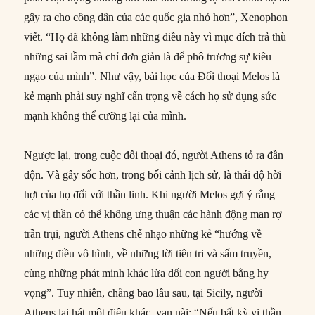
gây ra cho công dân của các quốc gia nhỏ hơn”, Xenophon
viết. “Họ đã không làm những điều này vì mục đích trả thù
những sai lầm mà chỉ đơn giản là để phô trương sự kiêu
ngạo của mình”. Như vậy, bài học của Đối thoại Melos là
kẻ mạnh phải suy nghĩ cẩn trọng về cách họ sử dụng sức
mạnh không thể cưỡng lại của mình.
Ngược lại, trong cuộc đối thoại đó, người Athens tỏ ra đần
độn. Và gây sốc hơn, trong bối cảnh lịch sử, là thái độ hời
hợt của họ đối với thần linh. Khi người Melos gợi ý rằng
các vị thần có thể không ưng thuận các hành động man rợ
trần trụi, người Athens chế nhạo những kẻ “hướng về
những điều vô hình, về những lời tiên tri và sấm truyền,
cùng những phát minh khác lừa dối con người bằng hy
vọng”. Tuy nhiên, chẳng bao lâu sau, tại Sicily, người
Athens lại hát một điệu khác, van nài: “Nếu bất kỳ vị thần