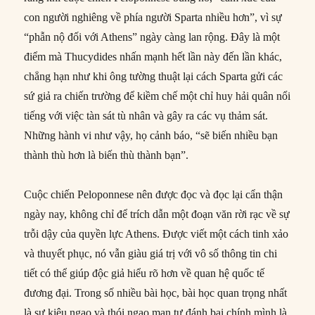
con người nghiêng về phía người Sparta nhiều hơn”, vì sự
“phẫn nộ đối với Athens” ngày càng lan rộng. Đây là một
điểm mà Thucydides nhấn mạnh hết lần này đến lần khác,
chẳng hạn như khi ông tường thuật lại cách Sparta gửi các
sứ giả ra chiến trường để kiềm chế một chỉ huy hải quân nổi
tiếng với việc tàn sát tù nhân và gây ra các vụ thảm sát.
Những hành vi như vậy, họ cảnh báo, “sẽ biến nhiều bạn
thành thù hơn là biến thù thành bạn”.
Cuộc chiến Peloponnese nên được đọc và đọc lại cẩn thận
ngày nay, không chỉ để trích dẫn một đoạn văn rời rạc về sự
trỗi dậy của quyền lực Athens. Được viết một cách tinh xảo
và thuyết phục, nó vẫn giàu giá trị với vô số thông tin chi
tiết có thể giúp độc giả hiểu rõ hơn về quan hệ quốc tế
đương đại. Trong số nhiều bài học, bài học quan trọng nhất
là sự kiêu ngạo và thói ngạo mạn tự đánh bại chính mình là