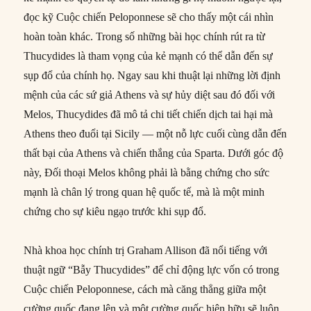
đọc kỹ Cuộc chiến Peloponnese sẽ cho thấy một cái nhìn
hoàn toàn khác. Trong số những bài học chính rút ra từ
Thucydides là tham vọng của kẻ mạnh có thể dẫn đến sự
sụp đổ của chính họ. Ngay sau khi thuật lại những lời định
mệnh của các sứ giả Athens và sự hủy diệt sau đó đối với
Melos, Thucydides đã mô tả chi tiết chiến dịch tai hại mà
Athens theo đuổi tại Sicily — một nỗ lực cuối cùng dẫn đến
thất bại của Athens và chiến thắng của Sparta. Dưới góc độ
này, Đối thoại Melos không phải là bằng chứng cho sức
mạnh là chân lý trong quan hệ quốc tế, mà là một minh
chứng cho sự kiêu ngạo trước khi sụp đổ.
Nhà khoa học chính trị Graham Allison đã nổi tiếng với
thuật ngữ “Bẫy Thucydides” để chỉ động lực vốn có trong
Cuộc chiến Peloponnese, cách mà căng thẳng giữa một
cường quốc đang lên và một cường quốc hiện hữu sẽ luôn