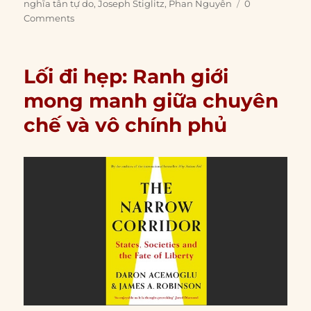
on
nghĩa tân tự do
,
Joseph Stiglitz
,
Phan Nguyên
0
Comments
Lối đi hẹp: Ranh giới
mong manh giữa chuyên
chế và vô chính phủ