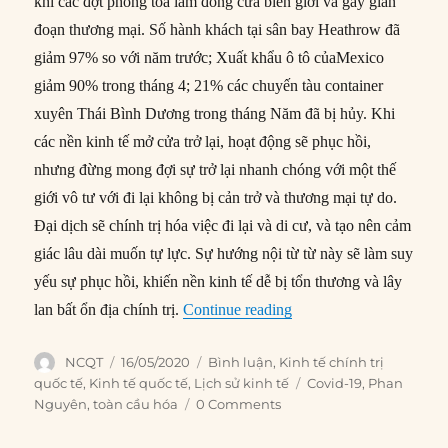
khi các đợt phong toả làm đóng cửa biên giới và gây gián
đoạn thương mại. Số hành khách tại sân bay Heathrow đã
giảm 97% so với năm trước; Xuất khẩu ô tô củaMexico
giảm 90% trong tháng 4; 21% các chuyến tàu container
xuyên Thái Bình Dương trong tháng Năm đã bị hủy. Khi
các nền kinh tế mở cửa trở lại, hoạt động sẽ phục hồi,
nhưng đừng mong đợi sự trở lại nhanh chóng với một thế
giới vô tư với đi lại không bị cản trở và thương mại tự do.
Đại dịch sẽ chính trị hóa việc đi lại và di cư, và tạo nên cảm
giác lâu dài muốn tự lực. Sự hướng nội từ từ này sẽ làm suy
yếu sự phục hồi, khiến nền kinh tế dễ bị tổn thương và lây
“Có phải Covid-19 đã gi
lan bất ổn địa chính trị.
Continue reading
Author
Posted
Categories
NCQT
16/05/2020
Bình luận
,
Kinh tế chính trị
on
Tags
quốc tế
,
Kinh tế quốc tế
,
Lịch sử kinh tế
Covid-19
,
Phan
Nguyên
,
toàn cầu hóa
0 Comments