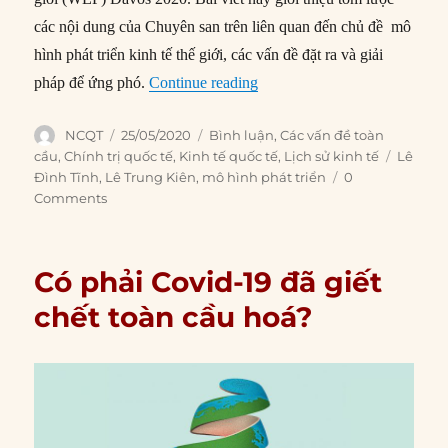
các nội dung của Chuyên san trên liên quan đến chủ đề mô
hình phát triển kinh tế thế giới, các vấn đề đặt ra và giải
“Con đường tới thế giới bền 
pháp để ứng phó.
Continue reading
Author
Posted
Categories
NCQT
25/05/2020
Bình luận
,
Các vấn đề toàn
on
Tags
cầu
,
Chính trị quốc tế
,
Kinh tế quốc tế
,
Lịch sử kinh tế
Lê
Đình Tĩnh
,
Lê Trung Kiên
,
mô hình phát triển
0
Comments
Có phải Covid-19 đã giết
chết toàn cầu hoá?