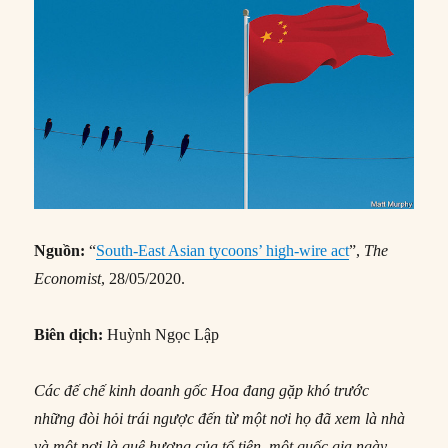
Nguồn:
“
South-East Asian tycoons’ high-wire act
”,
The
Economist
, 28/05/2020.
Biên dịch:
Huỳnh Ngọc Lập
Các đế chế kinh doanh gốc Hoa đang gặp khó trước
những đòi hỏi trái ngược đến từ một nơi họ đã xem là nhà
và một nơi là quê hương của tổ tiên, một quốc gia ngày