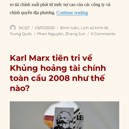
ro tài chính xuất phát từ mức nợ cao của các công ty và
“Can thiệp từ nhà nướ
chính quyền địa phương.
Continue reading
Author
Posted
Categories
NCQT
03/01/2020
Bình luận
,
Lịch sử kinh tế
,
on
Tags
Trung Quốc
Phan Nguyên
,
Zhang Jun
0 Comments
Karl Marx tiên tri về
Khủng hoảng tài chính
toàn cầu 2008 như thế
nào?