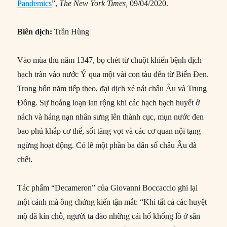
Pandemics
”,
The New York Times,
09/04/2020.
Biên dịch:
Trần Hùng
Vào mùa thu năm 1347, bọ chét từ chuột khiến bệnh dịch
hạch tràn vào nước Ý qua một vài con tàu đến từ Biển Đen.
Trong bốn năm tiếp theo, đại dịch xé nát châu Âu và Trung
Đông. Sự hoảng loạn lan rộng khi các hạch bạch huyết ở
nách và háng nạn nhân sưng lên thành cục, mụn nước đen
bao phủ khắp cơ thể, sốt tăng vọt và các cơ quan nội tạng
ngừng hoạt động. Có lẽ một phần ba dân số châu Âu đã
chết.
Tác phẩm “Decameron” của Giovanni Boccaccio ghi lại
một cảnh mà ông chứng kiến tận mắt: “Khi tất cả các huyệt
mộ đã kín chỗ, người ta đào những cái hố khổng lồ ở sân