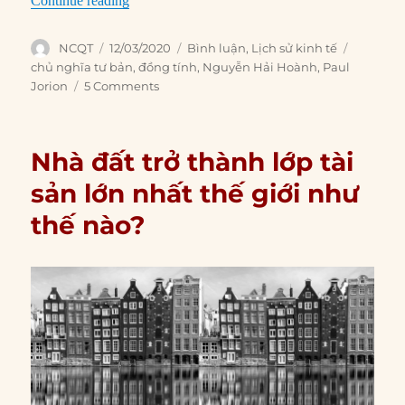
Continue reading
Author
Posted
Categories
Tags
NCQT
12/03/2020
Bình luận
,
Lịch sử kinh tế
on
chủ nghĩa tư bản
,
đồng tính
,
Nguyễn Hải Hoành
,
Paul
Jorion
5 Comments
Nhà đất trở thành lớp tài
sản lớn nhất thế giới như
thế nào?