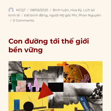
Author
Posted
Categories
NCQT
08/06/2020
Bình luận
,
Hoa Kỳ
,
Lịch sử
on
Tags
kinh tế
bất bình đẳng
,
người Mỹ gốc Phi
,
Phan Nguyên
0 Comments
Con đường tới thế giới
bền vững