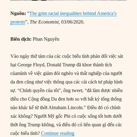
Nguồn:
“
The grim racial inequalities behind America’s
protests
”,
The Economist,
03/06/2020.
Biên dịch:
Phan Nguyên
Vào ngày thứ tám của các cuộc biểu tình phản đối việc sát
hại George Floyd, Donald Trump đã khoe thành tích
củamình về việc giảm đói nghèo và thất nghiệp của người
da đen cũng như việc thông qua các cải cách tư pháp hình
sự. “Chính quyền của tôi”, ông tweet, “đã làm được nhiều
điều cho Cộng đồng Da đen hơn so với bất kỳ tổng thống
nào khác kể từ thời Abraham Lincoln.” Điều đó có chính
xác không? Người Mỹ gốc Phi có cuộc sống tốt hơn dưới
thời ông Trump không, và điều đó có liên quan gì đến các
“Bất bình đẳng tư pháp và tác đ
cuộc biểu tình?
Continue reading