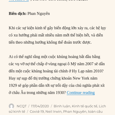
Biên dịch:
Phan Nguyên
Khi các sự kiện kinh tế gây biến động lớn xảy ra, các hệ lụy
có xu hướng phải mất nhiều năm mới thể hiện hết, và diễn
tiến theo những hướng không thể đoán trước được.
Ai có thể nghĩ rằng một cuộc khủng hoảng bắt đầu bằng
các vụ vỡ nợ thế chấp ở vùng ngoại ô Mỹ năm 2007 sẽ dẫn
đến một cuộc khủng hoảng tài chính ở Hy Lạp năm 2010?
Hay sự sụp đổ thị trường chứng khoán New York năm
1929 sẽ góp phần dẫn tới sự trỗi dậy của chủ nghĩa phát xít
“Covid-19 sẽ
ở châu Âu trong những năm 1930?
Continue reading
Author
Posted
Categories
NCQT
17/04/2020
Bình luận
,
Kinh tế quốc tế
,
Lịch
on
Tags
sử kinh tế
Covid-19
,
Neil Irwin
,
Phan Nguyên
,
toàn cầu