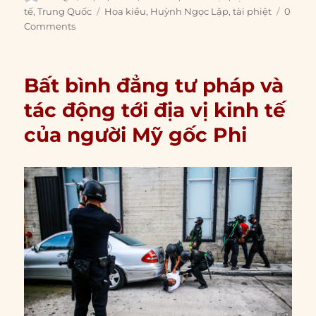
on
Tags
tế
,
Trung Quốc
Hoa kiều
,
Huỳnh Ngọc Lập
,
tài phiệt
0
Comments
Bất bình đẳng tư pháp và
tác động tới địa vị kinh tế
của người Mỹ gốc Phi