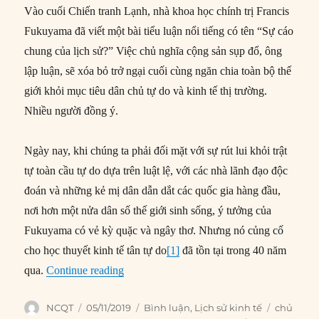
Vào cuối Chiến tranh Lạnh, nhà khoa học chính trị Francis
Fukuyama đã viết một bài tiểu luận nổi tiếng có tên “Sự cáo
chung của lịch sử?” Việc chủ nghĩa cộng sản sụp đổ, ông
lập luận, sẽ xóa bỏ trở ngại cuối cùng ngăn chia toàn bộ thế
giới khỏi mục tiêu dân chủ tự do và kinh tế thị trường.
Nhiều người đồng ý.
Ngày nay, khi chúng ta phải đối mặt với sự rút lui khỏi trật
tự toàn cầu tự do dựa trên luật lệ, với các nhà lãnh đạo độc
đoán và những kẻ mị dân dẫn dắt các quốc gia hàng đầu,
nơi hơn một nửa dân số thế giới sinh sống, ý tưởng của
Fukuyama có vẻ kỳ quặc và ngây thơ. Nhưng nó củng cố
cho học thuyết kinh tế tân tự do
[1]
đã tồn tại trong 40 năm
“Cái chết xứng đáng của chủ nghĩa kinh tế 
qua.
Continue reading
Author
Posted
Categories
Tags
NCQT
05/11/2019
Bình luận
,
Lịch sử kinh tế
chủ