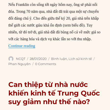
Nếu Franklin còn sống tới ngày hôm nay, ông sẽ phải nổi
đóa. Trong 70 năm qua, nhà đất đã trải qua một sự chuyển
đổi đáng chú ý. Cho đến giữa thế kỷ 20, giá nhà trên khắp
thế giới các nước giàu khá ổn định (xem biểu đồ). Tuy
nhiên, từ đó trở đi, giá nhà đất đã bùng nổ cả về mức giá so
với các hàng hóa và dịch vụ khác lẫn so với thu nhập.
“Nhà đất trở thành lớp tài sản lớn nhất thế giới 
Continue reading
Author
Posted
Categories
Tags
NCQT
28/01/2020
Bình luận
,
Lịch sử kinh tế
on
Phan Nguyên
0 Comments
Can thiệp từ nhà nước
khiến kinh tế Trung Quốc
suy giảm như thế nào?