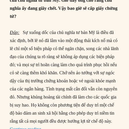
của chủ nghĩa tư bản
Mỹ. Giờ đây ông cho rằng chủ
nghĩa ấy đang giãy chết. Vậy bao giờ sẽ cấp giấy chứng
tử?
Đáp:
Sự xuống dốc của chủ nghĩa tư bản Mỹ là điều đã
xác định, bởi lẽ nó đã lâm vào một động thái kích nổ mà có
lẽ chỉ một số biện pháp có thể ngăn chặn, song các nhà lãnh
đạo của chúng ta rõ ràng sẽ không áp dụng các biện pháp
đó; và mọi sự trì hoãn càng làm cho quá trình phục hồi nếu
có sẽ càng thêm khó khăn. Chớ nên ảo tưởng với sự ngóc
dậy của thị trường chứng khoán hoặc vẻ ngoài khỏe mạnh
của các ngân hàng. Tình trạng mất cân đối vẫn còn nguyên
đó. Nhưng khủng hoảng tài chính đã làm cho các quốc gia
bị suy hao. Họ không còn phương tiện để duy trì một chế
độ bảo đảm an sinh xã hội hằng cho phép duy trì niềm tin
rằng tất cả mọi người đều được hưởng lợi từ chế độ này.
“Chủ nghĩa tư bản đang đi tới sụp đổ?”