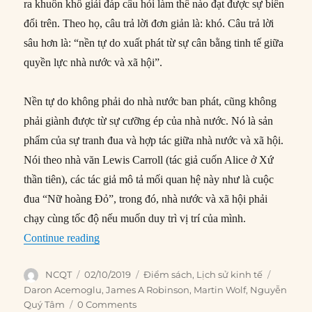
ra khuôn khổ giải đáp câu hỏi làm thế nào đạt được sự biến
đổi trên. Theo họ, câu trả lời đơn giản là: khó. Câu trả lời
sâu hơn là: “nền tự do xuất phát từ sự cân bằng tinh tế giữa
quyền lực nhà nước và xã hội”.
Nền tự do không phải do nhà nước ban phát, cũng không
phải giành được từ sự cưỡng ép của nhà nước. Nó là sản
phẩm của sự tranh đua và hợp tác giữa nhà nước và xã hội.
Nói theo nhà văn Lewis Carroll (tác giả cuốn Alice ở Xứ
thần tiên), các tác giả mô tả mối quan hệ này như là cuộc
đua “Nữ hoàng Đỏ”, trong đó, nhà nước và xã hội phải
chạy cùng tốc độ nếu muốn duy trì vị trí của mình.
“Lối đi hẹp: Ranh giới mong manh giữa chuyên
Continue reading
Author
Posted
Categories
Tags
NCQT
02/10/2019
Điểm sách
,
Lịch sử kinh tế
on
Daron Acemoglu
,
James A Robinson
,
Martin Wolf
,
Nguyễn
Quý Tâm
0 Comments