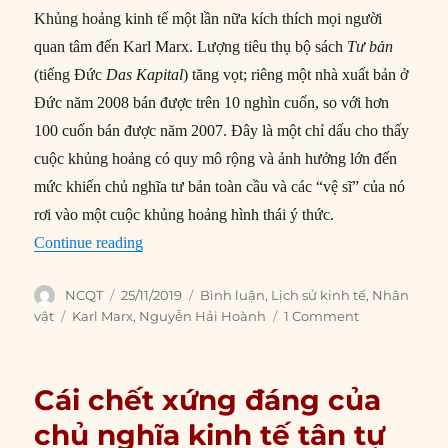
Khủng hoảng kinh tế một lần nữa kích thích mọi người
quan tâm đến Karl Marx. Lượng tiêu thụ bộ sách
Tư bản
(tiếng Đức
Das Kapital
) tăng vọt; riêng một nhà xuất bản ở
Đức năm 2008 bán được trên 10 nghìn cuốn, so với hơn
100 cuốn bán được năm 2007. Đây là một chỉ dấu cho thấy
cuộc khủng hoảng có quy mô rộng và ảnh hưởng lớn đến
mức khiến chủ nghĩa tư bản toàn cầu và các “vệ sĩ” của nó
rơi vào một cuộc khủng hoảng hình thái ý thức.
“Karl Marx tiên tri về Khủng hoảng tài chính t
Continue reading
Author
Posted
Categories
NCQT
25/11/2019
Bình luận
,
Lịch sử kinh tế
,
Nhân
on
Tags
vật
Karl Marx
,
Nguyễn Hải Hoành
1 Comment
Cái chết xứng đáng của
chủ nghĩa kinh tế tân tự