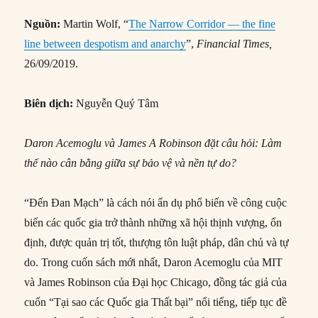
Nguồn:
Martin Wolf, “
The Narrow Corridor — the fine
line between despotism and anarchy
”,
Financial Times,
26/09/2019.
Biên dịch:
Nguyễn Quý Tâm
Daron Acemoglu và James A Robinson đặt câu hỏi: Làm
thế nào cân bằng giữa sự bảo vệ và nền tự do?
“Đến Đan Mạch” là cách nói ẩn dụ phổ biến về công cuộc
biến các quốc gia trở thành những xã hội thịnh vượng, ổn
định, được quản trị tốt, thượng tôn luật pháp, dân chủ và tự
do. Trong cuốn sách mới nhất, Daron Acemoglu của MIT
và James Robinson của Đại học Chicago, đồng tác giả của
cuốn “Tại sao các Quốc gia Thất bại” nổi tiếng, tiếp tục đề