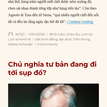
nhà thờ, hàng trăm người mới chết được ném xuống đó,
chen sát nhau thành từng lớp như hàng trên tàu”. Còn theo
Agnolo di Tura đến từ Siena, “quá nhiều người chết đến nỗi
“Tại sao 
tất cả đều tin rằng ngày tận thế đã tới”.
Continue reading
Author
Posted
Categories
NCQT
11/04/2020
Bình luận
,
Châu Âu
,
Lịch sử
,
on
Tags
Lịch sử kinh tế
bất bình đẳng
,
đại dịch
,
Trần Hùng
,
Walter Scheidel
0 Comments
Chủ nghĩa tư bản đang đi
tới sụp đổ?