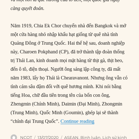
càng quyết đoán.
Năm 1919, Chia Ek Chor chuyển nhà đến Bangkok và mở
một cửa hàng nhỏ nhập khẩu hạt giống từ quê nhà tỉnh
Quảng Đông ở Trung Quốc. Hai thế hệ sau, doanh nghiệp
này, Charoen Pokphand (CP), đã trở thành tập đoàn thống
trị Thái Lan, kinh doanh mọi mặt hàng từ thịt gà, thịt heo,
đến ô tô, điện thoại. Người ông sáng lập công ty, đã mất
năm 1983, lấy họ Thái là Chearavanont. Nhưng ông vẫn có
tình cảm sâu đậm đối với quê hương mình. Khi nói bằng
tiếng Hoa, chữ đầu tiên trong tên của bốn con ông,
Zhengmin (Chính Minh), Daimin (Đại Minh), Zhongmin
(Trung Minh), Quốc Minh (Goumin), ghép lại sẽ thành
“Giới tài phiệt Hoa 
“chính đại Trung Quốc”.
Continue reading
Author
Posted
Categories
NCQT
13/07/2020
ASEAN
,
Bình luận
,
Lịch sử kinh