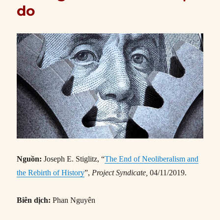
do
Nguồn:
Joseph E. Stiglitz, “
The End of Neoliberalism and
the Rebirth of History
”,
Project Syndicate,
04/11/2019.
Biên dịch:
Phan Nguyên