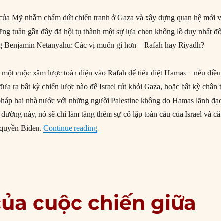
 của Mỹ nhằm chấm dứt chiến tranh ở Gaza và xây dựng quan hệ mới v
ng tuần gần đây đã hội tụ thành một sự lựa chọn khổng lồ duy nhất đố
ớng Benjamin Netanyahu: Các vị muốn gì hơn – Rafah hay Riyadh?
 một cuộc xâm lược toàn diện vào Rafah để tiêu diệt Hamas – nếu điều
đưa ra bất kỳ chiến lược nào để Israel rút khỏi Gaza, hoặc bất kỳ chân t
i pháp hai nhà nước với những người Palestine không do Hamas lãnh đạ
 đường này, nó sẽ chỉ làm tăng thêm sự cô lập toàn cầu của Israel và cắ
“Israel phải lựa chọn: Tấn công Rafah 
h quyền Biden.
Continue reading
của cuộc chiến giữa