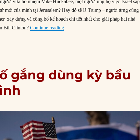
 người vừa bổ nhiệm Mike Huckabee, một người ủng hộ việc Israel sáp
sứ mới của mình tại Jerusalem? Hay đó sẽ là Trump – người từng cùng
er, xây dựng và công bố kế hoạch chi tiết nhất cho giải pháp hai nhà
“Chính sách Trung Đông của Trump có
n Bill Clinton?
Continue reading
ố gắng dùng kỳ bầu
ình