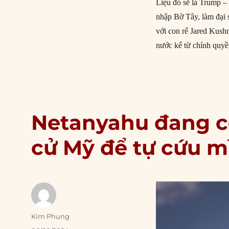
Liệu đó sẽ là Trump –
nhập Bờ Tây, làm đại 
với con rể Jared Kushn
nước kể từ chính quyề
Netanyahu đang c
cử Mỹ để tự cứu m
Author
Kim Phụng