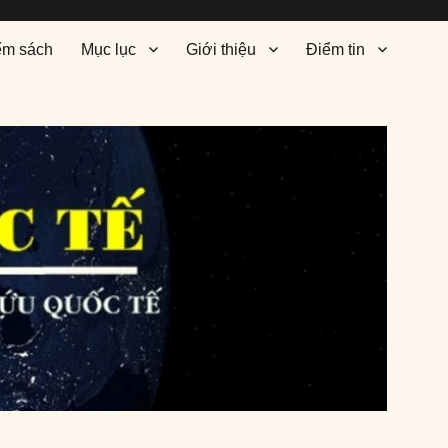
ểm sách
Mục lục
Giới thiệu
Điểm tin