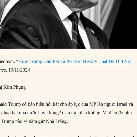
iedman, “
How Trump Can Earn a Place in History That He Did Not
mes,
19/11/2024
ị Kim Phụng
nald Trump có báo hiệu hồi kết cho áp lực của Mỹ lên người Israel và
i pháp hai nhà nước hay không? Câu trả lời là không. Vì điều đó phụ
d Trump nào sẽ nắm giữ Nhà Trắng.