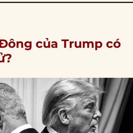
 Đông của Trump có
ử?