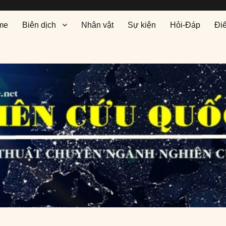
me
Biên dịch
Nhân vật
Sự kiện
Hỏi-Đáp
Đi