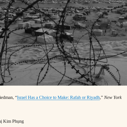
iedman, “
Israel Has a Choice to Make: Rafah or Riyadh
,”
New York
ị Kim Phụng