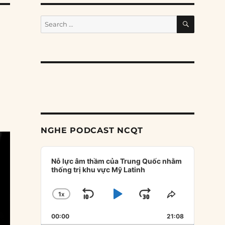
SEARCH
Search
for:
NGHE PODCAST NCQT
Audio
Player
Nỗ lực âm thầm của Trung Quốc nhằm
thống trị khu vực Mỹ Latinh
1
X
SKIP
PLAY
JUMP
CHANGE
SHARE
PLAYBACK
THIS
BACKWARD
PAUSE
FORWARD
00:00
RATE
21:08
EPISODE