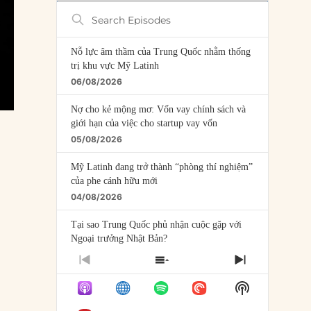
Search
Episodes
Nỗ lực âm thầm của Trung Quốc nhằm thống
trị khu vực Mỹ Latinh
06/08/2026
Nợ cho kẻ mộng mơ: Vốn vay chính sách và
giới hạn của việc cho startup vay vốn
05/08/2026
Mỹ Latinh đang trở thành “phòng thí nghiệm”
của phe cánh hữu mới
04/08/2026
Tại sao Trung Quốc phủ nhận cuộc gặp với
Ngoại trưởng Nhật Bản?
04/08/2026
PREVIOUS
SHOW
NEXT
EPISODE
EPISODES
EPISODE
Điểm mù chiến lược của Trump tại Thái Bình
Show
LIST
Dương
Podcast