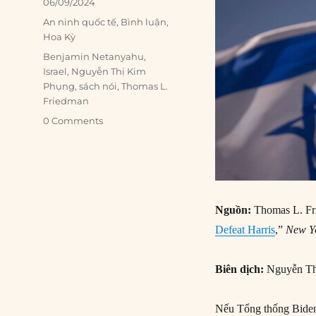
Posted
06/09/2024
on
Categories
An ninh quốc tế
,
Bình luận
,
Hoa Kỳ
Tags
Benjamin Netanyahu
,
Israel
,
Nguyễn Thị Kim
Phụng
,
sách nói
,
Thomas L.
Friedman
0 Comments
Nguồn:
Thomas L. Fr
Defeat Harris
,”
New Y
Biên dịch:
Nguyễn Th
Nếu Tổng thống Biden