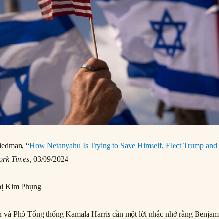
iedman, “
How Netanyahu Is Trying to Save Himself, Elect Trump and
ork Times,
03/09/2024
ị Kim Phụng
 và Phó Tổng thống Kamala Harris cần một lời nhắc nhở rằng Benjam