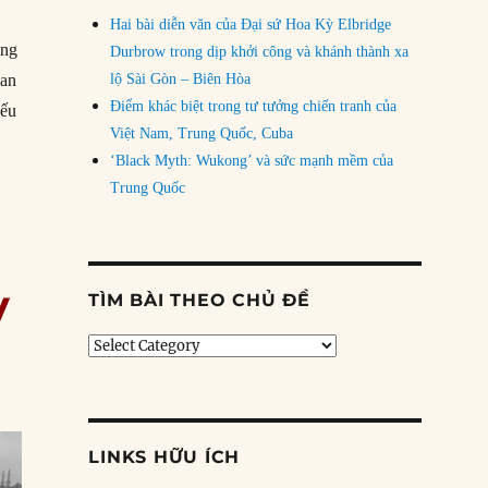
Hai bài diễn văn của Đại sứ Hoa Kỳ Elbridge
ong
Durbrow trong dịp khởi công và khánh thành xa
uan
lộ Sài Gòn – Biên Hòa
Điểm khác biệt trong tư tưởng chiến tranh của
yếu
Việt Nam, Trung Quốc, Cuba
 để tự cứu mình”
‘Black Myth: Wukong’ và sức mạnh mềm của
Trung Quốc
y
TÌM BÀI THEO CHỦ ĐỀ
Tìm
bài
theo
chủ
đề
LINKS HỮU ÍCH