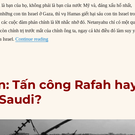
là bạn của họ, không phải là bạn của nước Mỹ và, đáng xấu hổ nhất,
những con tin Israel ở Gaza, thì vụ Hamas giết hại sáu con tin Israel tr
 các cuộc đàm phán chính là lời nhắc nhở đó. Netanyahu chỉ có một q
còn chính trị trước mắt của chính ông ta, ngay cả khi điều đó làm suy 
“Netanyahu đang cố gắng dùng kỳ bầu cử Mỹ
a Israel.
Continue reading
ọn: Tấn công Rafah ha
 Saudi?