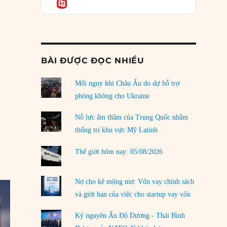
Informatio
03/08/2026
Đặt cược vào thất bại: Các quỹ đầu tư mạo
hiểm quốc gia và khía cạnh chính trị của vốn
rủi ro
 đưa ông vào lịch sử?”
02/08/2026
BÀI ĐƯỢC ĐỌC NHIỀU
Làm thế nào để kết thúc Chiến tranh Iran?
Mối nguy khi Châu Âu do dự hỗ trợ
01/08/2026
phòng không cho Ukraine
Chiến lược kế tiếp của Bắc Kinh ở Biển Đông
31/07/2026
Nỗ lực âm thầm của Trung Quốc nhằm
thống trị khu vực Mỹ Latinh
Trật tự thế giới mới: Các nước nhỏ sẽ luôn
phải chịu đựng?
Thế giới hôm nay: 05/08/2026
30/07/2026
Tập tìm cách chôn vùi bê bối chấn động vòng
Nợ cho kẻ mộng mơ: Vốn vay chính sách
tròn thân cận của mình
và giới hạn của việc cho startup vay vốn
29/07/2026
Kỷ nguyên Ấn Độ Dương - Thái Bình
LOAD MORE