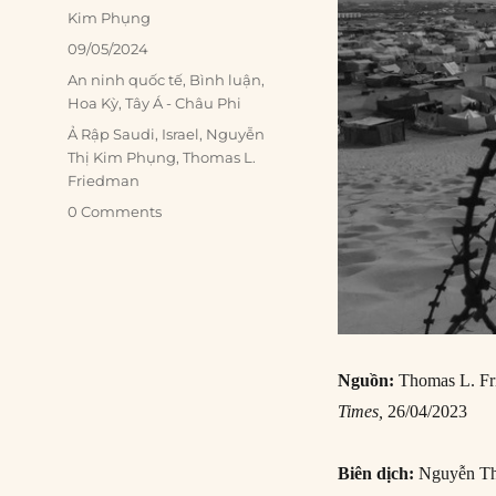
Author
Kim Phụng
Posted
09/05/2024
on
Categories
An ninh quốc tế
,
Bình luận
,
Hoa Kỳ
,
Tây Á - Châu Phi
Tags
Ả Rập Saudi
,
Israel
,
Nguyễn
Thị Kim Phụng
,
Thomas L.
Friedman
0 Comments
Nguồn:
Thomas L. Fr
Times,
26/04/2023
Biên dịch:
Nguyễn Th