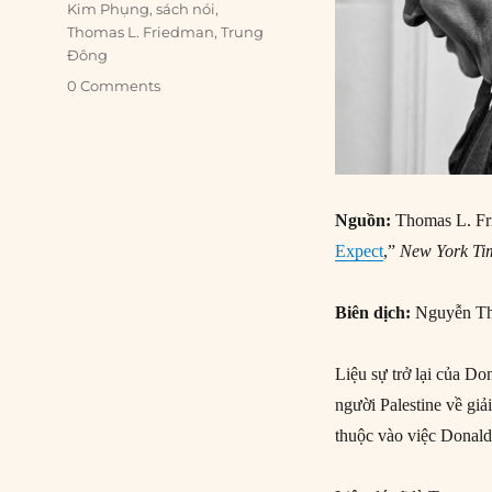
Kim Phụng
,
sách nói
,
Thomas L. Friedman
,
Trung
Đông
0 Comments
Nguồn:
Thomas L. Fr
Expect
,”
New York Ti
Biên dịch:
Nguyễn Th
Liệu sự trở lại của Do
người Palestine về giả
thuộc vào việc Donal