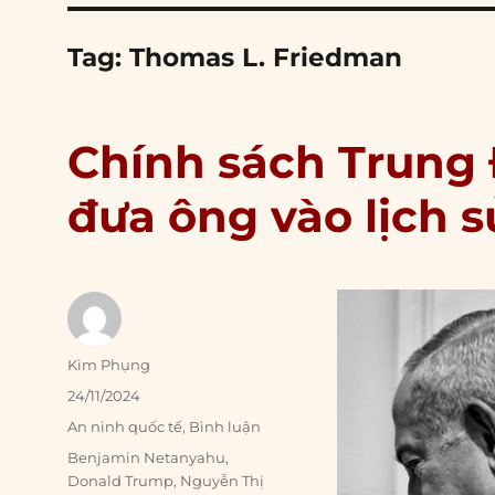
Tag:
Thomas L. Friedman
Chính sách Trung
đưa ông vào lịch s
Author
Kim Phụng
Posted
24/11/2024
on
Categories
An ninh quốc tế
,
Bình luận
Tags
Benjamin Netanyahu
,
Donald Trump
,
Nguyễn Thị