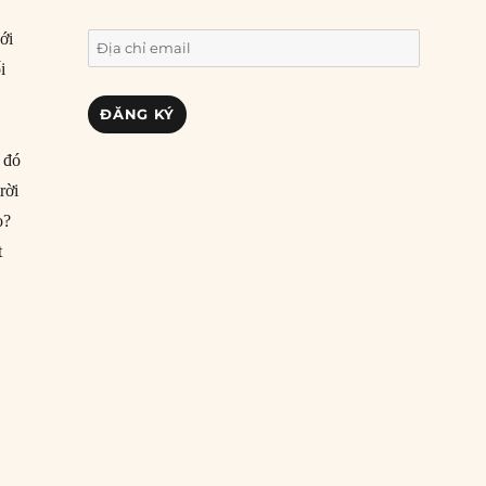
ới
Địa
chỉ
i
email
ĐĂNG KÝ
 đó
rời
o?
t
hay quan hệ với Ả-rập Saudi?”