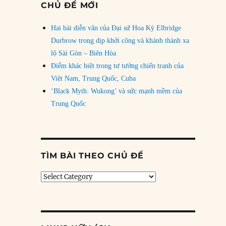
CHỦ ĐỀ MỚI
Hai bài diễn văn của Đại sứ Hoa Kỳ Elbridge
Durbrow trong dịp khởi công và khánh thành xa
lộ Sài Gòn – Biên Hòa
Điểm khác biệt trong tư tưởng chiến tranh của
Việt Nam, Trung Quốc, Cuba
‘Black Myth: Wukong’ và sức mạnh mềm của
Trung Quốc
TÌM BÀI THEO CHỦ ĐỀ
Tìm
bài
theo
chủ
đề