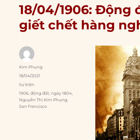
18/04/1906: Động 
giết chết hàng ng
Author
Kim Phụng
Posted
18/04/2021
on
Categories
Sự kiện
Tags
1906
,
động đất
,
ngày 1804
,
Nguyễn Thị Kim Phụng
,
San Francisco