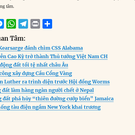
ng tâm.
M
W
T
P
S
m
e
h
el
ri
h
uan Tâm:
i
ss
at
e
n
a
Kearsarge đánh chìm CSS Alabama
e
s
g
t
re
ễn Cao Kỳ trở thành Thủ tướng Việt Nam CH
n
A
r
động đất tồi tệ nhất châu Âu
g
p
a
 công xây dựng Cầu Cổng Vàng
er
p
m
in Luther ra trình diện trước Hội đồng Worms
 đất làm hàng ngàn người chết ở Nepal
 đất phá hủy “thiên đường cướp biển” Jamaica
hống tàu điện ngầm New York khai trương