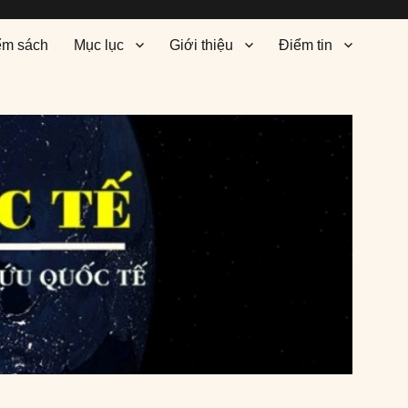
ểm sách
Mục lục
Giới thiệu
Điểm tin