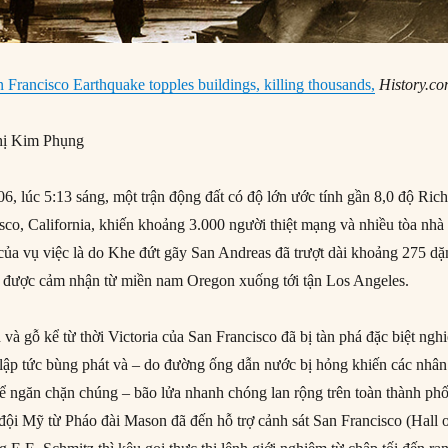
 Francisco Earthquake topples buildings, killing thousands,
History.c
ị Kim Phụng
, lúc 5:13 sáng, một trận động đất có độ lớn ước tính gần 8,0 độ Rich
sco, California, khiến khoảng 3.000 người thiệt mạng và nhiều tòa nhà
ủa vụ việc là do Khe đứt gãy San Andreas đã trượt dài khoảng 275 d
ể được cảm nhận từ miền nam Oregon xuống tới tận Los Angeles.
và gỗ kể từ thời Victoria của San Francisco đã bị tàn phá đặc biệt ngh
lập tức bùng phát và – do đường ống dẫn nước bị hỏng khiến các nhân
ể ngăn chặn chúng – bão lửa nhanh chóng lan rộng trên toàn thành phố
đội Mỹ từ Pháo đài Mason đã đến hỗ trợ cảnh sát San Francisco (Hall 