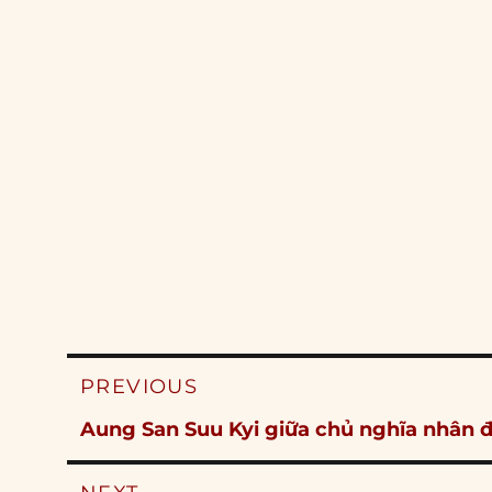
Post
PREVIOUS
navigation
Previous
Aung San Suu Kyi giữa chủ nghĩa nhân đ
post: