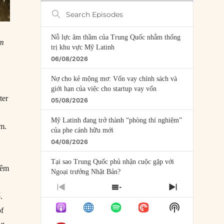
Search
Episodes
Nỗ lực âm thầm của Trung Quốc nhằm thống
om
trị khu vực Mỹ Latinh
06/08/2026
Nợ cho kẻ mộng mơ: Vốn vay chính sách và
giới hạn của việc cho startup vay vốn
ter
05/08/2026
Mỹ Latinh đang trở thành “phòng thí nghiệm”
ặm.
của phe cánh hữu mới
04/08/2026
Tại sao Trung Quốc phủ nhận cuộc gặp với
iêm
Ngoại trưởng Nhật Bản?
04/08/2026
PREVIOUS
SHOW
NEXT
.
EPISODE
EPISODES
EPISODE
Điểm mù chiến lược của Trump tại Thái Bình
Show
LIST
of
Dương
Podcast