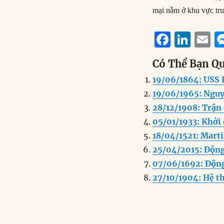
mại nằm ở khu vực tru
F
Li
E
a
n
Có Thể Bạn Q
c
k
a
19/06/1864: USS 
e
e
l
19/06/1965: Nguy
b
d
28/12/1908: Trận 
o
I
05/01/1933: Khởi
o
n
18/04/1521: Mart
k
25/04/2015: Động
07/06/1692: Động
27/10/1904: Hệ t