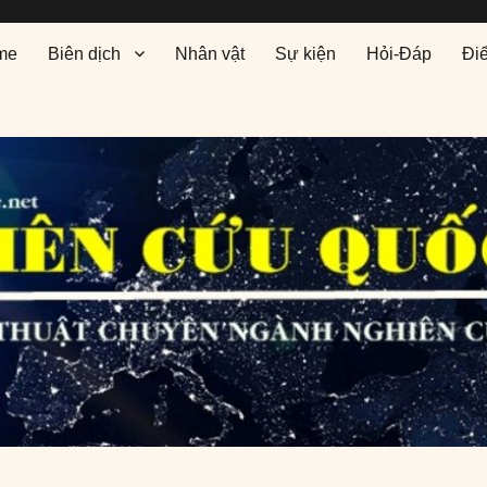
me
Biên dịch
Nhân vật
Sự kiện
Hỏi-Đáp
Đi