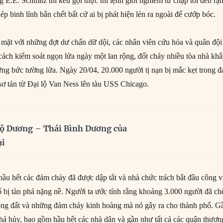
ng E.E. Schmitz thì kêu gọi thực thi lệnh giới nghiêm từ chập tối đến rạ
ép binh lính bắn chết bất cứ ai bị phát hiện lẻn ra ngoài để cướp bóc.
i mặt với những đợt dư chấn dữ dội, các nhân viên cứu hỏa và quân đội
cách kiểm soát ngọn lửa ngày một lan rộng, đốt cháy nhiều tòa nhà kh
ững bức tường lửa. Ngày 20/04, 20.000 người tị nạn bị mắc kẹt trong 
sơ tán từ Đại lộ Van Ness lên tàu USS Chicago.
ộ Dương – Thái Bình Dương của
ại
hầu hết các đám cháy đã được dập tắt và nhà chức trách bắt đầu công v
ố bị tàn phá nặng nề. Người ta ước tính rằng khoảng 3.000 người đã ch
ộng đất và những đám cháy kinh hoàng mà nó gây ra cho thành phố. G
phá hủy, bao gồm hầu hết các nhà dân và gần như tất cả các quận thươn