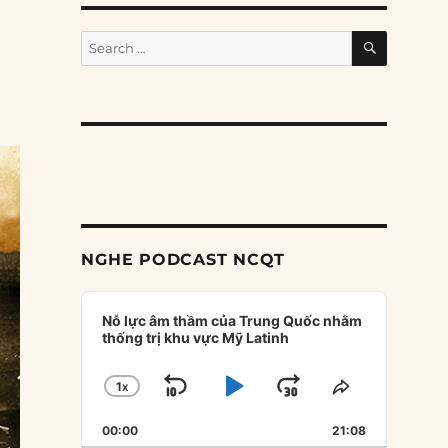
SEARCH
Search
for:
NGHE PODCAST NCQT
Audio
Player
Nỗ lực âm thầm của Trung Quốc nhằm
thống trị khu vực Mỹ Latinh
1
X
SKIP
PLAY
JUMP
CHANGE
SHARE
PLAYBACK
THIS
BACKWARD
PAUSE
FORWARD
00:00
RATE
21:08
EPISODE