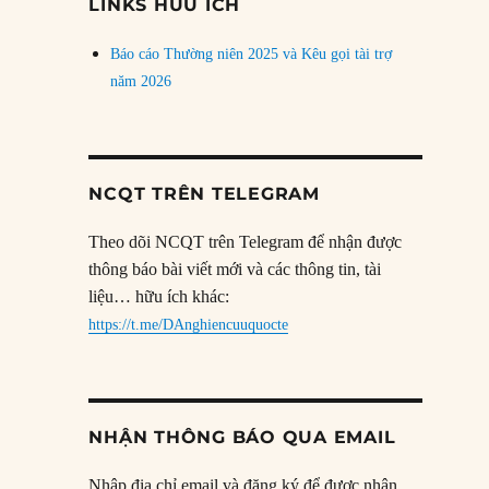
LINKS HỮU ÍCH
Báo cáo Thường niên 2025 và Kêu gọi tài trợ
năm 2026
NCQT TRÊN TELEGRAM
Theo dõi NCQT trên Telegram để nhận được
thông báo bài viết mới và các thông tin, tài
liệu… hữu ích khác:
https://t.me/DAnghiencuuquocte
NHẬN THÔNG BÁO QUA EMAIL
Nhập địa chỉ email và đăng ký để được nhận