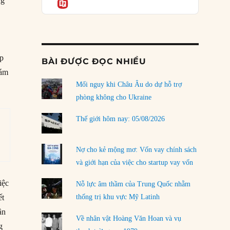
ng
Informatio
03/08/2026
Đặt cược vào thất bại: Các quỹ đầu tư mạo
hiểm quốc gia và khía cạnh chính trị của vốn
rủi ro
02/08/2026
ắp
BÀI ĐƯỢC ĐỌC NHIỀU
đám
Làm thế nào để kết thúc Chiến tranh Iran?
Mối nguy khi Châu Âu do dự hỗ trợ
01/08/2026
phòng không cho Ukraine
Chiến lược kế tiếp của Bắc Kinh ở Biển Đông
31/07/2026
Thế giới hôm nay: 05/08/2026
Trật tự thế giới mới: Các nước nhỏ sẽ luôn
phải chịu đựng?
Nợ cho kẻ mộng mơ: Vốn vay chính sách
30/07/2026
và giới hạn của việc cho startup vay vốn
Tập tìm cách chôn vùi bê bối chấn động vòng
iệc
Nỗ lực âm thầm của Trung Quốc nhằm
tròn thân cận của mình
thống trị khu vực Mỹ Latinh
ết
29/07/2026
ần
Về nhân vật Hoàng Văn Hoan và vụ
LOAD MORE
g