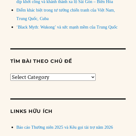
dịp khởi công và khánh thành xa lộ Sài Gòn – Biên Hòa
Điểm khác biệt trong tư tưởng chiến tranh của Việt Nam,
Trung Quốc, Cuba
‘Black Myth: Wukong’ và sức mạnh mềm của Trung Quốc
TÌM BÀI THEO CHỦ ĐỀ
Tìm
bài
theo
chủ
đề
LINKS HỮU ÍCH
Báo cáo Thường niên 2025 và Kêu gọi tài trợ năm 2026