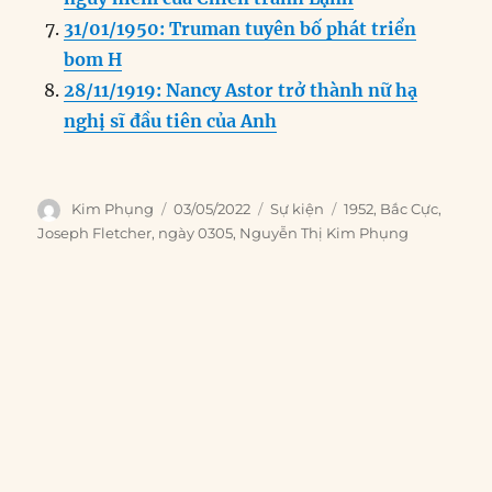
31/01/1950: Truman tuyên bố phát triển
bom H
28/11/1919: Nancy Astor trở thành nữ hạ
nghị sĩ đầu tiên của Anh
Author
Posted
Categories
Tags
Kim Phụng
03/05/2022
Sự kiện
1952
,
Bắc Cực
,
on
Joseph Fletcher
,
ngày 0305
,
Nguyễn Thị Kim Phụng