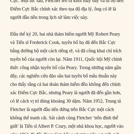
Cực. Một lúc sau, Fletcher leo ra khỏi máy bay và đi bộ đến
Điểm Cực Bắc chính xác theo tọa độ địa lý, ông có lẽ là
người đầu tiên trong lịch sử làm việc này.
Đầu thế kỷ 20, hai nhà thám hiểm người Mỹ Robert Peary
và Tiến sĩ Frederick Cook, tuyên bố họ đã đến Bắc Cực
bằng đường bộ một cách riêng rẽ, và đã công khai chỉ trích
tuyên bố của người còn lại. Năm 1911, Quốc hội Mỹ chính
thức công nhận tuyên bố của Peary. Trong những năm gần
đây, các nghiên cứu đào sâu hai tuyên bố mâu thuẫn này
cho thấy rằng cả hai đoàn thám hiểm đều không đến chính
xác Điểm Cực Bắc, nhưng Peary là người đã đến gần hơn,
có lẽ cách vị trí đúng khoảng 30 dặm. Năm 1952, Trung tá
Fletcher là người đầu tiên đứng trên Bắc Cực một cách
không thể tranh cãi. Sát cánh cùng Fletcher ‘trên đỉnh thế
giới’ là Tiến sĩ Albert P. Crary, một nhà khoa học, người vào