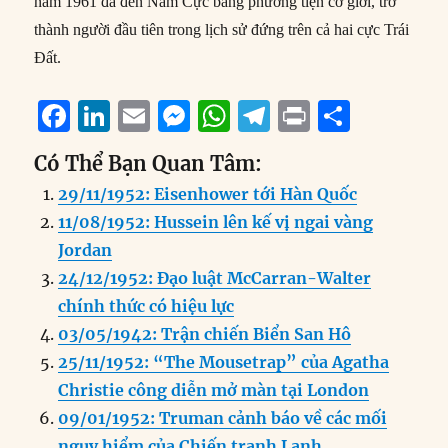
năm 1961 đã đến Nam Cực bằng phương tiện cơ giới, trở
thành người đầu tiên trong lịch sử đứng trên cả hai cực Trái
Đất.
F
Li
E
M
W
T
P
S
a
n
m
e
h
el
ri
h
Có Thể Bạn Quan Tâm:
c
k
ai
ss
at
e
n
a
29/11/1952: Eisenhower tới Hàn Quốc
e
e
l
e
s
g
t
re
11/08/1952: Hussein lên kế vị ngai vàng
b
d
n
A
r
Jordan
o
I
g
p
a
24/12/1952: Đạo luật McCarran-Walter
o
n
er
p
m
chính thức có hiệu lực
k
03/05/1942: Trận chiến Biển San Hô
25/11/1952: “The Mousetrap” của Agatha
Christie công diễn mở màn tại London
09/01/1952: Truman cảnh báo về các mối
nguy hiểm của Chiến tranh Lạnh