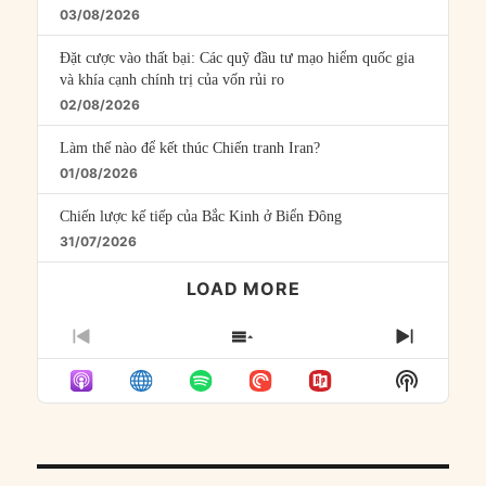
03/08/2026
Đặt cược vào thất bại: Các quỹ đầu tư mạo hiểm quốc gia
và khía cạnh chính trị của vốn rủi ro
02/08/2026
Làm thế nào để kết thúc Chiến tranh Iran?
01/08/2026
Chiến lược kế tiếp của Bắc Kinh ở Biển Đông
31/07/2026
LOAD MORE
PREVIOUS
SHOW
NEXT
EPISODE
EPISODES
EPISO
Show
LIST
Podcast
Informat