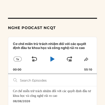
NGHE PODCAST NCQT
Audio
Player
Cơ chế miễn trừ trách nhiệm đối với các quyết
định đầu tư khoa học và công nghệ rủi ro cao
1
X
SKIP
PLAY
JUMP
CHANGE
SHARE
PLAYBACK
THIS
BACKWARD
PAUSE
FORWARD
00:00
RATE
55:10
EPISOD
Search
Episodes
Cơ chế miễn trừ trách nhiệm đối với các quyết định đầu tư
khoa học và công nghệ rủi ro cao
08/08/2026