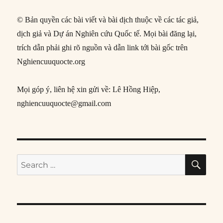
© Bản quyền các bài viết và bài dịch thuộc về các tác giả,
dịch giả và Dự án Nghiên cứu Quốc tế. Mọi bài đăng lại,
trích dẫn phải ghi rõ nguồn và dẫn link tới bài gốc trên
Nghiencuuquocte.org
Mọi góp ý, liên hệ xin gửi về: Lê Hồng Hiệp,
nghiencuuquocte@gmail.com
SE
Search
for: