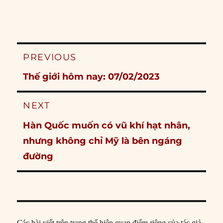
Post
PREVIOUS
navigation
Previous
Thế giới hôm nay: 07/02/2023
post:
NEXT
Next
Hàn Quốc muốn có vũ khí hạt nhân,
post:
nhưng không chỉ Mỹ là bên ngáng
đường
Các bài viết trên trang thể hiện quan điểm riêng của tác giả,