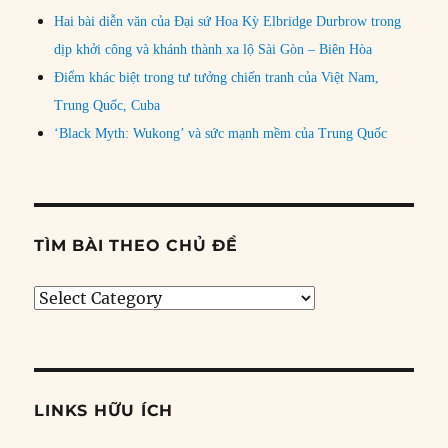
Hai bài diễn văn của Đại sứ Hoa Kỳ Elbridge Durbrow trong
dịp khởi công và khánh thành xa lộ Sài Gòn – Biên Hòa
Điểm khác biệt trong tư tưởng chiến tranh của Việt Nam,
Trung Quốc, Cuba
‘Black Myth: Wukong’ và sức mạnh mềm của Trung Quốc
TÌM BÀI THEO CHỦ ĐỀ
Tìm
bài
theo
chủ
đề
LINKS HỮU ÍCH