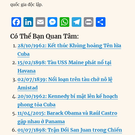
quốc gia độc lập.
F
Li
E
M
W
T
P
S
a
n
m
e
h
el
ri
h
Có Thể Bạn Quan Tâm:
c
k
ai
ss
at
e
n
a
28/10/1962: Kết thúc Khủng hoảng Tên lửa
e
e
l
e
s
g
t
re
Cuba
b
d
n
A
r
15/02/1898: Tàu USS Maine phát nổ tại
o
I
g
p
a
Havana
o
n
er
p
m
02/07/1839: Nổi loạn trên tàu chở nô lệ
k
Amistad
20/10/1962: Kennedy bí mật lên kế hoạch
phong tỏa Cuba
11/04/2015: Barack Obama và Raúl Castro
gặp nhau ở Panama
01/07/1898: Trận Đồi San Juan trong Chiến