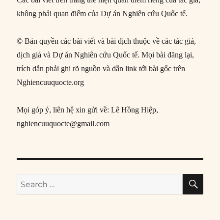
không phải quan điểm của Dự án Nghiên cứu Quốc tế.
© Bản quyền các bài viết và bài dịch thuộc về các tác giả,
dịch giả và Dự án Nghiên cứu Quốc tế. Mọi bài đăng lại,
trích dẫn phải ghi rõ nguồn và dẫn link tới bài gốc trên
Nghiencuuquocte.org
Mọi góp ý, liên hệ xin gửi về: Lê Hồng Hiệp,
nghiencuuquocte@gmail.com
SE
Search
for: