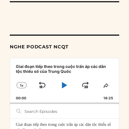
NGHE PODCAST NCQT
Audio
Player
Giai đoạn tiếp theo trong cuộc trấn áp các dân
tộc thiểu số của Trung Quốc
1
X
SKIP
PLAY
JUMP
CHANGE
SHARE
PLAYBACK
THIS
BACKWARD
PAUSE
FORWARD
00:00
RATE
16:25
EPISOD
Search
Episodes
Giai đoạn tiếp theo trong cuộc trấn áp các dân tộc thiểu số