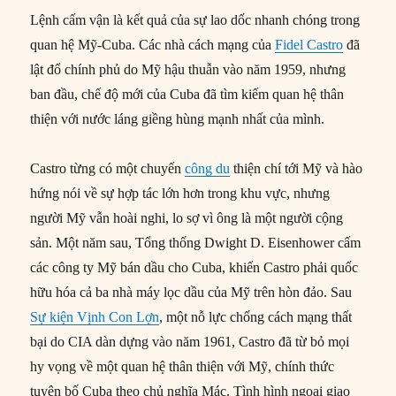
Lệnh cấm vận là kết quả của sự lao dốc nhanh chóng trong
quan hệ Mỹ-Cuba. Các nhà cách mạng của
Fidel Castro
đã
lật đổ chính phủ do Mỹ hậu thuẫn vào năm 1959, nhưng
ban đầu, chế độ mới của Cuba đã tìm kiếm quan hệ thân
thiện với nước láng giềng hùng mạnh nhất của mình.
Castro từng có một chuyến
công du
thiện chí tới Mỹ và hào
hứng nói về sự hợp tác lớn hơn trong khu vực, nhưng
người Mỹ vẫn hoài nghi, lo sợ vì ông là một người cộng
sản. Một năm sau, Tổng thống Dwight D. Eisenhower cấm
các công ty Mỹ bán dầu cho Cuba, khiến Castro phải quốc
hữu hóa cả ba nhà máy lọc dầu của Mỹ trên hòn đảo. Sau
Sự kiện Vịnh Con Lợn
, một nỗ lực chống cách mạng thất
bại do CIA dàn dựng vào năm 1961, Castro đã từ bỏ mọi
hy vọng về một quan hệ thân thiện với Mỹ, chính thức
tuyên bố Cuba theo chủ nghĩa Mác. Tình hình ngoại giao