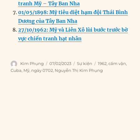
tranh Mỹ – Tây Ban Nha
01/05/1898: Mỹ tiêu diệt hạm đội Thái Bình
Dương của Tây Ban Nha
27/10/1962: Mỹ và Liên Xô lùi bước trước bờ
vực chiến tranh hạt nhân
Author
Posted
Categories
Tags
Kim Phụng
07/02/2023
Sự kiện
1962
,
cấm vận
,
on
Cuba
,
Mỹ
,
ngày 0702
,
Nguyễn Thị Kim Phụng