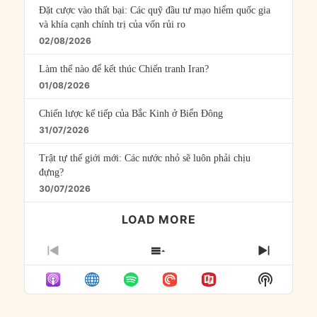
Đặt cược vào thất bại: Các quỹ đầu tư mạo hiểm quốc gia
và khía cạnh chính trị của vốn rủi ro
02/08/2026
Làm thế nào để kết thúc Chiến tranh Iran?
01/08/2026
Chiến lược kế tiếp của Bắc Kinh ở Biển Đông
31/07/2026
Trật tự thế giới mới: Các nước nhỏ sẽ luôn phải chịu
đựng?
30/07/2026
LOAD MORE
PREVIOUS
SHOW
NEXT
EPISODE
EPISODES
EPISO
Show
LIST
Podcast
Informat