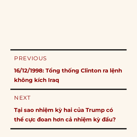
Post
PREVIOUS
navigation
Previous
16/12/1998: Tổng thống Clinton ra lệnh
post:
không kích Iraq
NEXT
Next
Tại sao nhiệm kỳ hai của Trump có
post:
thể cực đoan hơn cả nhiệm kỳ đầu?