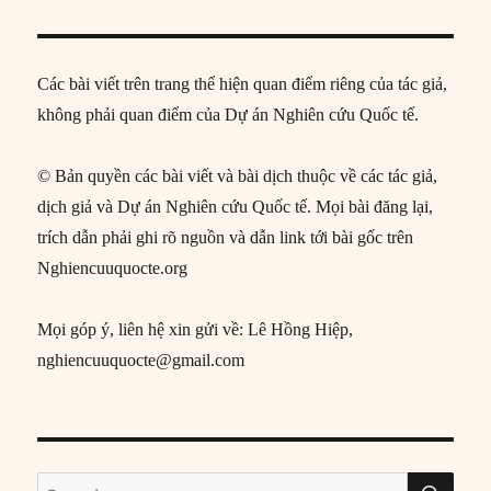
Các bài viết trên trang thể hiện quan điểm riêng của tác giả,
không phải quan điểm của Dự án Nghiên cứu Quốc tế.
© Bản quyền các bài viết và bài dịch thuộc về các tác giả,
dịch giả và Dự án Nghiên cứu Quốc tế. Mọi bài đăng lại,
trích dẫn phải ghi rõ nguồn và dẫn link tới bài gốc trên
Nghiencuuquocte.org
Mọi góp ý, liên hệ xin gửi về: Lê Hồng Hiệp,
nghiencuuquocte@gmail.com
SE
Search