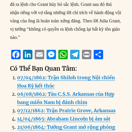
đã ra lệnh cho Grant hủy bỏ sắc lệnh. Grant sau đó thú
nhận riêng với vợ rằng những lời chỉ trích về hành động vội
vàng của ông là hoàn toàn xứng đáng. Theo lời Julia Grant,
vị tướng “không có quyền ra lệnh chống lại bất kỳ tôn giáo
nào.”
F
Li
E
M
W
T
P
S
a
n
m
e
h
el
ri
h
Có Thể Bạn Quan Tâm:
c
k
ai
ss
at
e
n
a
07/04/1862: Trận Shiloh trong Nội chiến
e
e
l
e
s
g
t
re
Hoa Kỳ kết thúc
b
d
n
A
r
06/08/1862: Tàu C.S.S. Arkansas của Hợp
o
I
g
p
a
bang miền Nam bị đánh chìm
o
n
er
p
m
07/12/1862: Trận Prairie Grove, Arkansas
k
14/04/1865: Abraham Lincoln bị ám sát
21/06/1864: Tướng Grant mở rộng phòng