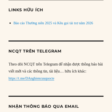
chủ
đề
LINKS HỮU ÍCH
Báo cáo Thường niên 2025 và Kêu gọi tài trợ năm 2026
NCQT TRÊN TELEGRAM
Theo dõi NCQT trên Telegram để nhận được thông báo bài
viết mới và các thông tin, tài liệu… hữu ích khác:
https://t.me/DAnghiencuuquocte
NHẬN THÔNG BÁO QUA EMAIL