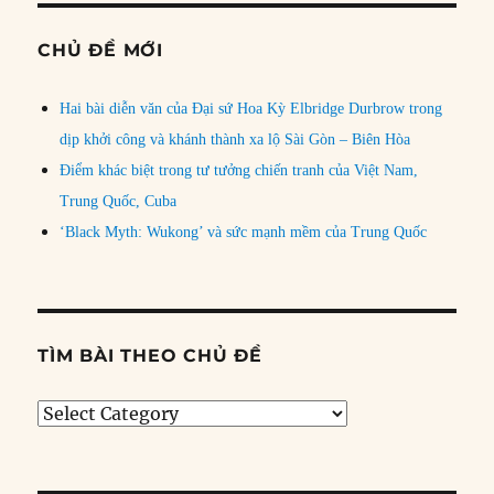
CHỦ ĐỀ MỚI
Hai bài diễn văn của Đại sứ Hoa Kỳ Elbridge Durbrow trong
dịp khởi công và khánh thành xa lộ Sài Gòn – Biên Hòa
Điểm khác biệt trong tư tưởng chiến tranh của Việt Nam,
Trung Quốc, Cuba
‘Black Myth: Wukong’ và sức mạnh mềm của Trung Quốc
TÌM BÀI THEO CHỦ ĐỀ
Tìm
bài
theo