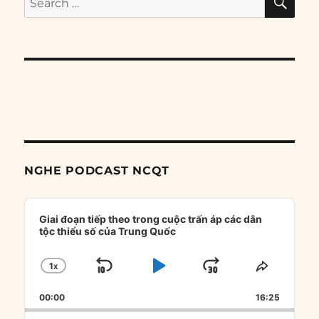
for:
NGHE PODCAST NCQT
Audio
Player
Giai đoạn tiếp theo trong cuộc trấn áp các dân
tộc thiểu số của Trung Quốc
1
X
SKIP
PLAY
JUMP
CHANGE
SHARE
PLAYBACK
THIS
BACKWARD
PAUSE
FORWARD
00:00
RATE
16:25
EPISOD