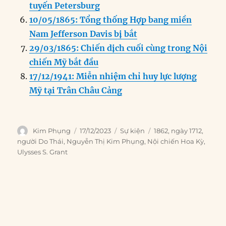
tuyến Petersburg
10/05/1865: Tổng thống Hợp bang miền
Nam Jefferson Davis bị bắt
29/03/1865: Chiến dịch cuối cùng trong Nội
chiến Mỹ bắt đầu
17/12/1941: Miễn nhiệm chỉ huy lực lượng
Mỹ tại Trân Châu Cảng
Author
Posted
Categories
Tags
Kim Phụng
17/12/2023
Sự kiện
1862
,
ngày 1712
,
on
người Do Thái
,
Nguyễn Thị Kim Phụng
,
Nội chiến Hoa Kỳ
,
Ulysses S. Grant