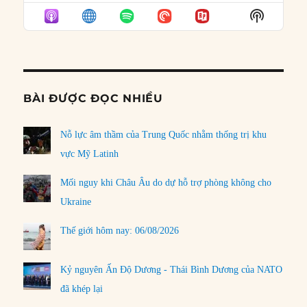
EPISODE
EPISODES
EPISO
Show
LIST
Podcast
Informat
BÀI ĐƯỢC ĐỌC NHIỀU
Nỗ lực âm thầm của Trung Quốc nhằm thống trị khu
vực Mỹ Latinh
Mối nguy khi Châu Âu do dự hỗ trợ phòng không cho
Ukraine
Thế giới hôm nay: 06/08/2026
Kỷ nguyên Ấn Độ Dương - Thái Bình Dương của NATO
đã khép lại