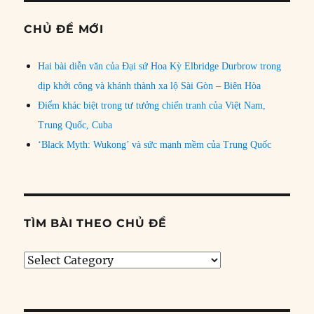
CHỦ ĐỀ MỚI
Hai bài diễn văn của Đại sứ Hoa Kỳ Elbridge Durbrow trong
dịp khởi công và khánh thành xa lộ Sài Gòn – Biên Hòa
Điểm khác biệt trong tư tưởng chiến tranh của Việt Nam,
Trung Quốc, Cuba
‘Black Myth: Wukong’ và sức mạnh mềm của Trung Quốc
TÌM BÀI THEO CHỦ ĐỀ
Tìm
bài
theo