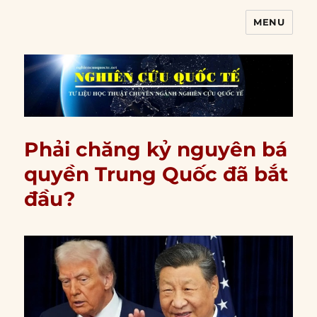
MENU
Nghiên cứu quốc tế
Phải chăng kỷ nguyên bá
quyền Trung Quốc đã bắt
đầu?