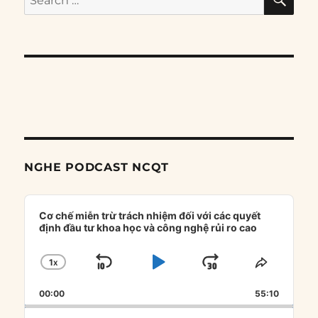
for:
NGHE PODCAST NCQT
Audio
Player
Cơ chế miễn trừ trách nhiệm đối với các quyết
định đầu tư khoa học và công nghệ rủi ro cao
1
X
SKIP
PLAY
JUMP
CHANGE
SHARE
PLAYBACK
THIS
BACKWARD
PAUSE
FORWARD
00:00
RATE
55:10
EPISOD
Search