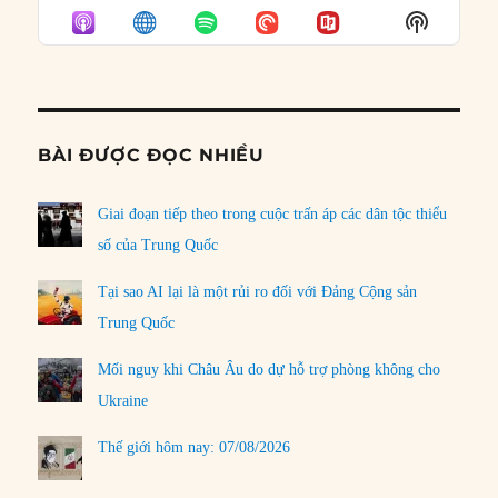
EPISODE
EPISODES
EPISO
Show
LIST
Podcast
Informat
BÀI ĐƯỢC ĐỌC NHIỀU
Giai đoạn tiếp theo trong cuộc trấn áp các dân tộc thiểu
số của Trung Quốc
Tại sao AI lại là một rủi ro đối với Đảng Cộng sản
Trung Quốc
Mối nguy khi Châu Âu do dự hỗ trợ phòng không cho
Ukraine
Thế giới hôm nay: 07/08/2026