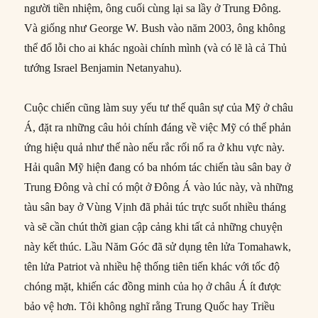
người tiền nhiệm, ông cuối cùng lại sa lầy ở Trung Đông.
Và giống như George W. Bush vào năm 2003, ông không
thể đổ lỗi cho ai khác ngoài chính mình (và có lẽ là cả Thủ
tướng Israel Benjamin Netanyahu).
Cuộc chiến cũng làm suy yếu tư thế quân sự của Mỹ ở châu
Á, đặt ra những câu hỏi chính đáng về việc Mỹ có thể phản
ứng hiệu quả như thế nào nếu rắc rối nổ ra ở khu vực này.
Hải quân Mỹ hiện đang có ba nhóm tác chiến tàu sân bay ở
Trung Đông và chỉ có một ở Đông Á vào lúc này, và những
tàu sân bay ở Vùng Vịnh đã phải túc trực suốt nhiều tháng
và sẽ cần chút thời gian cập cảng khi tất cả những chuyện
này kết thúc. Lầu Năm Góc đã sử dụng tên lửa Tomahawk,
tên lửa Patriot và nhiều hệ thống tiên tiến khác với tốc độ
chóng mặt, khiến các đồng minh của họ ở châu Á ít được
bảo vệ hơn. Tôi không nghĩ rằng Trung Quốc hay Triều