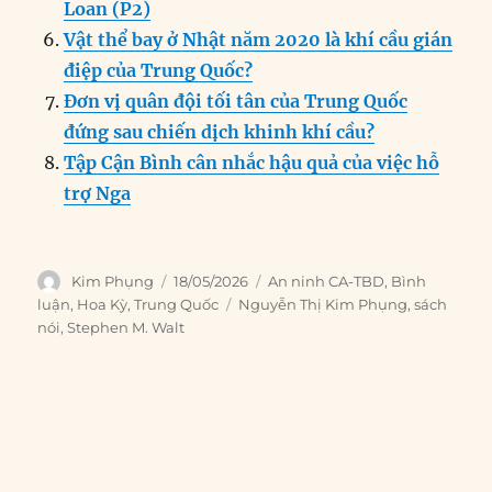
Loan (P2)
Vật thể bay ở Nhật năm 2020 là khí cầu gián
điệp của Trung Quốc?
Đơn vị quân đội tối tân của Trung Quốc
đứng sau chiến dịch khinh khí cầu?
Tập Cận Bình cân nhắc hậu quả của việc hỗ
trợ Nga
Author
Posted
Categories
Kim Phụng
18/05/2026
An ninh CA-TBD
,
Bình
on
Tags
luận
,
Hoa Kỳ
,
Trung Quốc
Nguyễn Thị Kim Phụng
,
sách
nói
,
Stephen M. Walt