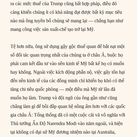
ra các mức thuế của Trump cũng bất hợp pháp, điều đó
càng khiến chúng ít có khả năng đạt được bất kỳ mục tiêu
nào mà ông tuyên bố chúng sẽ mang lại — chẳng hạn như
mang công việc sản xuất-chế tạo trở lại Mỹ.
Tệ hơn nữa, ông sử dụng gậy gộc thuế quan để bắt nạt một
số đối tác quan trọng nhất của chúng ta ở châu Á, buộc họ
phải cam kết đầu tư vào nền kinh tế Mỹ bất kể họ có muốn
hay không. Ngoài việc kích động phẫn nộ, việc gây tổn hại
đến nền kinh tế của các đồng minh chỉ khiến họ khó có thể
tăng chi tiêu quốc phòng — một điều mà Mỹ từ lâu đã
muốn họ làm. Trump và đội ngũ của ông gần như cũng
chẳng làm gì để bồi đắp quan hệ nồng ấm hơn với các quốc
gia châu Á: Tổng thống đã có một cuộc cãi vã vô nghĩa với
Thủ tướng Ấn Độ Narendra Modi vào năm ngoái, và hiện
tại không có đại sứ Mỹ đương nhiệm nào tại Australia,