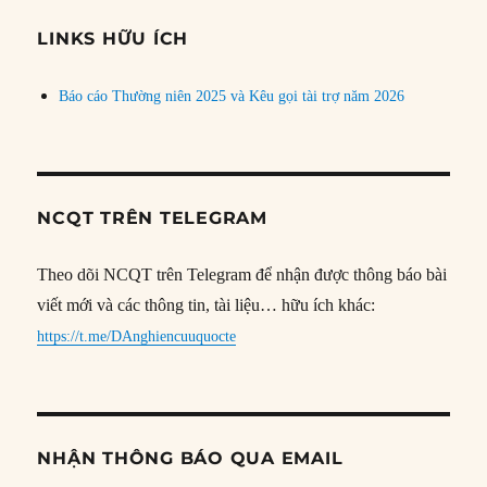
chủ
đề
LINKS HỮU ÍCH
Báo cáo Thường niên 2025 và Kêu gọi tài trợ năm 2026
NCQT TRÊN TELEGRAM
Theo dõi NCQT trên Telegram để nhận được thông báo bài
viết mới và các thông tin, tài liệu… hữu ích khác:
https://t.me/DAnghiencuuquocte
NHẬN THÔNG BÁO QUA EMAIL