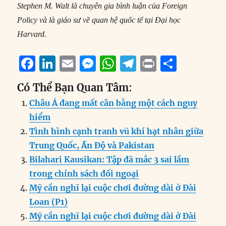
Stephen M. Walt là chuyên gia bình luận của Foreign
Policy và là giáo sư về quan hệ quốc tế tại Đại học
Harvard.
F
Li
E
M
W
T
P
S
a
n
m
e
h
el
ri
h
Có Thể Bạn Quan Tâm:
c
k
ai
ss
at
e
n
a
Châu Á đang mất cân bằng một cách nguy
e
e
l
e
s
g
t
re
hiểm
b
d
n
A
r
Tình hình cạnh tranh vũ khí hạt nhân giữa
o
I
g
p
a
Trung Quốc, Ấn Độ và Pakistan
o
n
er
p
m
Bilahari Kausikan: Tập đã mắc 3 sai lầm
k
trong chính sách đối ngoại
Mỹ cần nghĩ lại cuộc chơi đường dài ở Đài
Loan (P1)
Mỹ cần nghĩ lại cuộc chơi đường dài ở Đài