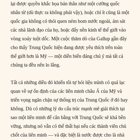
lại được quyền khắc họa bản thân như một cường quốc
nhân từ (dù thực ra không phải vậy), hoặc chí ít cũng là một
quốc gia không có thói quen ném bom nước ngoài, ám sát
các nhà lãnh đạo của họ, hoặc đẩy nền kinh tế thế giới vào
vòng xoáy tuột dốc. Một cuộc thăm dò của Gallup gần đây
cho thấy Trung Quốc hiện đang được yêu thích trên toàn
thế giới hơn là Mỹ — một diễn biến đáng chú ý mà tất cả
chúng ta đều nên lo lắng.
Tất cả những điều đó khiến tôi tự hỏi liệu mình có quá lạc
quan về sự ổn định của các liên minh châu Á của Mỹ và
triển vọng ngăn chặn sự thống trị của Trung Quốc ở đó hay
không. Dù có những lý do cấu trúc mạnh mẽ giải thích tại
sao một liên minh để cân bằng với Trung Quốc sẽ khá bền
vững, nhưng nó vẫn có thể thất bại nếu các thành viên chủ
chốt của liên minh — và đặc biệt là nước được cho là nhà