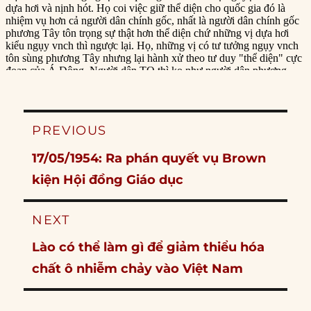
Post
PREVIOUS
navigation
Previous
17/05/1954: Ra phán quyết vụ Brown
post:
kiện Hội đồng Giáo dục
NEXT
Next
Lào có thể làm gì để giảm thiểu hóa
post:
chất ô nhiễm chảy vào Việt Nam