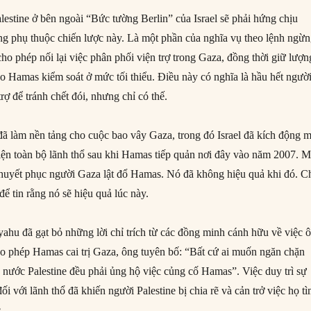
estine ở bên ngoài “Bức tường Berlin” của Israel sẽ phải hứng chịu
ng phụ thuộc chiến lược này. Là một phần của nghĩa vụ theo lệnh ngừ
ã cho phép nối lại việc phân phối viện trợ trong Gaza, đồng thời giữ lượn
do Hamas kiểm soát ở mức tối thiểu. Điều này có nghĩa là hầu hết ngườ
rợ để tránh chết đói, nhưng chỉ có thế.
 đã làm nền tảng cho cuộc bao vây Gaza, trong đó Israel đã kích động 
iện toàn bộ lãnh thổ sau khi Hamas tiếp quản nơi đây vào năm 2007. 
thuyết phục người Gaza lật đổ Hamas. Nó đã không hiệu quả khi đó. C
để tin rằng nó sẽ hiệu quả lúc này.
hu đã gạt bỏ những lời chỉ trích từ các đồng minh cánh hữu về việc 
cho phép Hamas cai trị Gaza, ông tuyên bố: “Bất cứ ai muốn ngăn chặn
à nước Palestine đều phải ủng hộ việc củng cố Hamas”. Việc duy trì sự
i với lãnh thổ đã khiến người Palestine bị chia rẽ và cản trở việc họ t
.