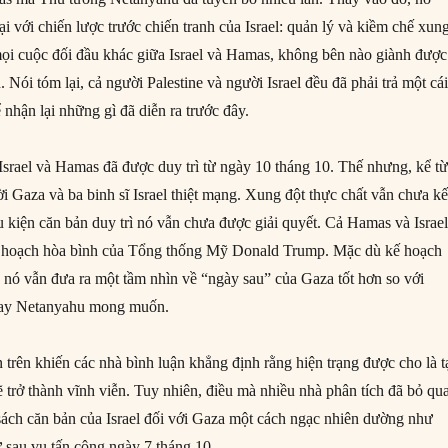
ại với chiến lược trước chiến tranh của Israel: quản lý và kiềm chế xun
ọi cuộc đối đầu khác giữa Israel và Hamas, không bên nào giành được
. Nói tóm lại, cả người Palestine và người Israel đều đã phải trả một cá
 nhận lại những gì đã diễn ra trước đây.
srael và Hamas đã được duy trì từ ngày 10 tháng 10. Thế nhưng, kể t
 Gaza và ba binh sĩ Israel thiệt mạng. Xung đột thực chất vẫn chưa kế
u kiện căn bản duy trì nó vẫn chưa được giải quyết. Cả Hamas và Israe
 hoạch hòa bình của Tổng thống Mỹ Donald Trump. Mặc dù kế hoạch
nó vẫn đưa ra một tầm nhìn về “ngày sau” của Gaza tốt hơn so với
ay Netanyahu mong muốn.
 trên khiến các nhà bình luận khẳng định rằng hiện trạng được cho là 
ẽ trở thành vĩnh viễn. Tuy nhiên, điều mà nhiều nhà phân tích đã bỏ qua
 sách căn bản của Israel đối với Gaza một cách ngạc nhiên dường như
ừ sau vụ tấn công ngày 7 tháng 10.