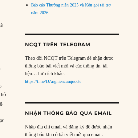
Báo cáo Thường niên 2025 và Kêu gọi tài trợ
năm 2026
ới
ọ
NCQT TRÊN TELEGRAM
Theo dõi NCQT trên Telegram để nhận được
thông báo bài viết mới và các thông tin, tài
u
liệu… hữu ích khác:
https://t.me/DAnghiencuuquocte
o
g hỗ
ng
NHẬN THÔNG BÁO QUA EMAIL
ược
Nhập địa chỉ email và đăng ký để được nhận
thông báo khi có bài viết mới qua email.