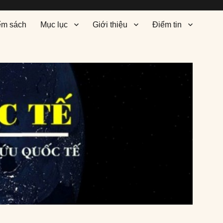
ểm sách
Mục lục
Giới thiệu
Điểm tin