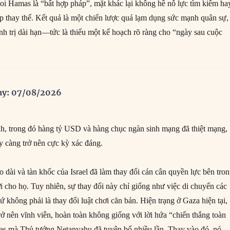
coi Hamas là “bất hợp pháp”, mặt khác lại không hề nỗ lực tìm kiếm ha
p thay thế. Kết quả là một chiến lược quá lạm dụng sức mạnh quân sự,
nh trị dài hạn—tức là thiếu một kế hoạch rõ ràng cho “ngày sau cuộc
ay: 07/08/2026
nh, trong đó hàng tỷ USD và hàng chục ngàn sinh mạng đã thiệt mạng,
y càng trở nên cực kỳ xác đáng.
 dài và tàn khốc của Israel đã làm thay đổi cán cân quyền lực bên tro
i cho họ. Tuy nhiên, sự thay đổi này chỉ giống như việc di chuyển các
ứ không phải là thay đổi luật chơi căn bản. Hiện trạng ở Gaza hiện tại,
ở nên vĩnh viễn, hoàn toàn không giống với lời hứa “chiến thắng toàn
mas mà Thủ tướng Netanyahu đã tuyên bố nhiều lần. Thay vào đó, nó