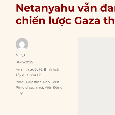
Netanyahu vẫn đa
chiến lược Gaza th
Author
NCQT
Posted
06/12/2025
on
Categories
An ninh quốc tế
,
Bình luận
,
Tây Á - Châu Phi
Tags
Israel
,
Palestine
,
Rob Geist
Pinfold
,
sách nói
,
Viên Đăng
Huy