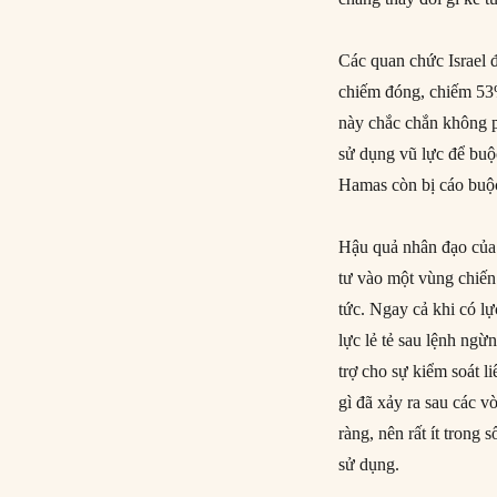
Các quan chức Israel đ
chiếm đóng, chiếm 53
này chắc chắn không p
sử dụng vũ lực để buộ
Hamas còn bị cáo buộc
Hậu quả nhân đạo của 
tư vào một vùng chiến 
tức. Ngay cả khi có l
lực lẻ tẻ sau lệnh ngừ
trợ cho sự kiểm soát l
gì đã xảy ra sau các v
ràng, nên rất ít trong
sử dụng.