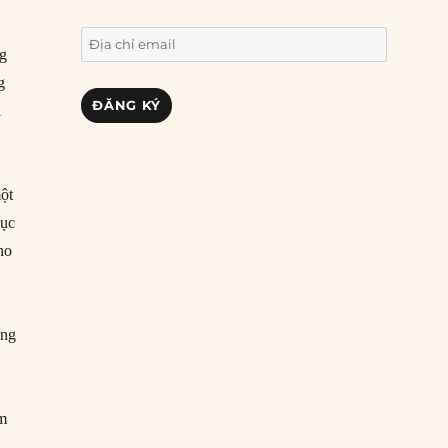
Địa
ng
chỉ
g
email
ĐĂNG KÝ
i
một
Mục
ho
ông
ìm