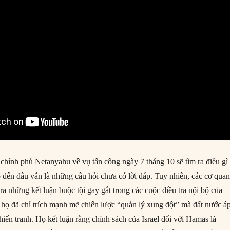
 chính phủ Netanyahu về vụ tấn công ngày 7 tháng 10 sẽ tìm ra điều gì
 đến đâu vẫn là những câu hỏi chưa có lời đáp. Tuy nhiên, các cơ quan
 ra những kết luận buộc tội gay gắt trong các cuộc điều tra nội bộ của
 họ đã chỉ trích mạnh mẽ chiến lược “quản lý xung đột” mà đất nước á
iến tranh. Họ kết luận rằng chính sách của Israel đối với Hamas là