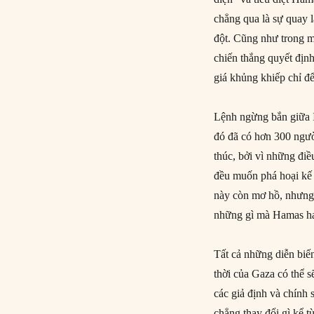
chẳng qua là sự quay l
đột. Cũng như trong m
chiến thắng quyết định
giá khủng khiếp chỉ để
Lệnh ngừng bắn giữa I
đó đã có hơn 300 người
thúc, bởi vì những điề
đều muốn phá hoại kế
này còn mơ hồ, nhưng 
những gì mà Hamas h
Tất cả những diễn biến
thời của Gaza có thể s
các giả định và chính
chẳng thay đổi gì kể t