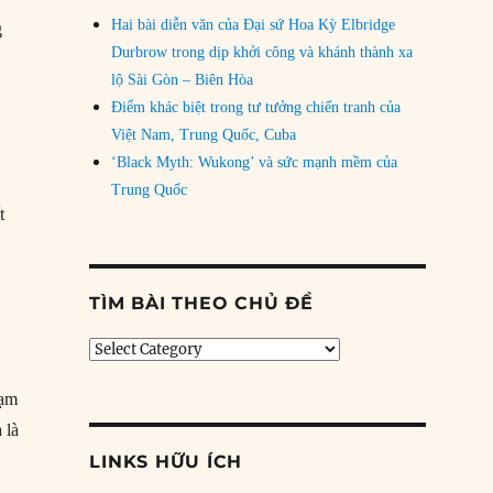
Hai bài diễn văn của Đại sứ Hoa Kỳ Elbridge
g
Durbrow trong dịp khởi công và khánh thành xa
lộ Sài Gòn – Biên Hòa
i
Điểm khác biệt trong tư tưởng chiến tranh của
Việt Nam, Trung Quốc, Cuba
‘Black Myth: Wukong’ và sức mạnh mềm của
ừ
Trung Quốc
t
l
TÌM BÀI THEO CHỦ ĐỀ
Tìm
bài
theo
tạm
chủ
 là
đề
LINKS HỮU ÍCH