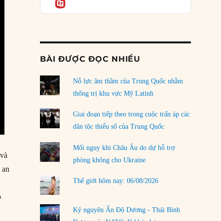
Informatio
04/08/2026
Điểm mù chiến lược của Trump tại Thái Bình
Dương
03/08/2026
BÀI ĐƯỢC ĐỌC NHIỀU
Đặt cược vào thất bại: Các quỹ đầu tư mạo
hiểm quốc gia và khía cạnh chính trị của vốn
rủi ro
Nỗ lực âm thầm của Trung Quốc nhằm
02/08/2026
thống trị khu vực Mỹ Latinh
Làm thế nào để kết thúc Chiến tranh Iran?
Giai đoạn tiếp theo trong cuộc trấn áp các
01/08/2026
dân tộc thiểu số của Trung Quốc
Chiến lược kế tiếp của Bắc Kinh ở Biển Đông
Mối nguy khi Châu Âu do dự hỗ trợ
 và
31/07/2026
phòng không cho Ukraine
 an
Trật tự thế giới mới: Các nước nhỏ sẽ luôn
Thế giới hôm nay: 06/08/2026
phải chịu đựng?
30/07/2026
p
Kỷ nguyên Ấn Độ Dương - Thái Bình
LOAD MORE