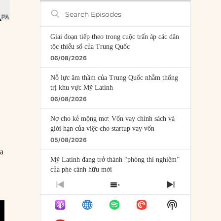
Search
Episodes
Giai đoạn tiếp theo trong cuộc trấn áp các dân
tộc thiểu số của Trung Quốc
06/08/2026
Nỗ lực âm thầm của Trung Quốc nhằm thống
trị khu vực Mỹ Latinh
06/08/2026
Nợ cho kẻ mộng mơ: Vốn vay chính sách và
giới hạn của việc cho startup vay vốn
05/08/2026
ừa
Mỹ Latinh đang trở thành “phòng thí nghiệm”
của phe cánh hữu mới
04/08/2026
PREVIOUS
SHOW
NEXT
EPISODE
EPISODES
EPISODE
Tại sao Trung Quốc phủ nhận cuộc gặp với
Show
LIST
Ngoại trưởng Nhật Bản?
Podcast