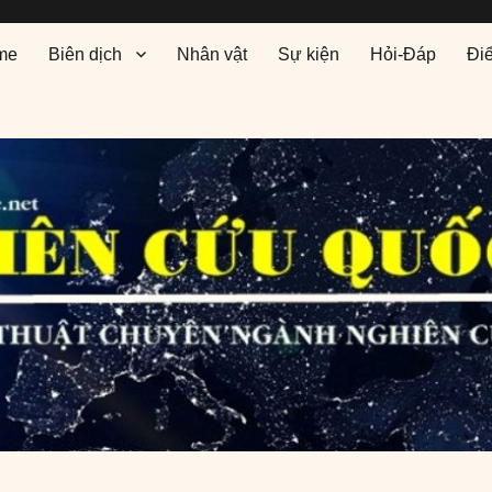
me
Biên dịch
Nhân vật
Sự kiện
Hỏi-Đáp
Đi