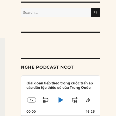
SEARCH
Search
for:
NGHE PODCAST NCQT
Audio
Player
Giai đoạn tiếp theo trong cuộc trấn áp
các dân tộc thiểu số của Trung Quốc
1
X
SKIP
PLAY
JUMP
CHANGE
SHARE
PLAYBACK
THIS
BACKWARD
PAUSE
FORWARD
00:00
RATE
16:25
EPISODE