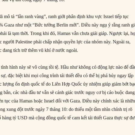
ã mô tả “lằn ranh vàng”, ranh giới phân định khu vực Israel tiếp tục
% Gaza như một “Bức tường Berlin mới”. Điều này ngụ ý rằng ranh gi
hải là tạm thời. Trong khi đó, Hamas vẫn chưa giải giáp. Ngược lại, h
c người Palestine phải chấp nhận quyền lực của nhóm này. Ngoài ra,
 đang tích trữ thêm vũ khí ở nước ngoài.
tình hình này sẽ vô cùng tồi tệ. Hầu như không có động lực nào để đầ
sự, đặc biệt khi mọi công trình tái thiết đều có thể bị phá hủy ngay lập
ực lượng ổn định quốc tế do Liên Hợp Quốc ủy nhiệm giúp giảm bớt bạ
ng bắn, các nhà đầu tư vẫn sẽ cảnh giác trước nguy cơ bị cáo buộc đan
iên tục của Hamas hoặc Israel đối với Gaza. Điều này chính xác là nhữ
òng xung đột trước ngày 7 tháng 10: do thiếu một tầm nhìn chính trị rõ
 số hàng tỷ USD mà cộng đồng quốc tế cam kết tái thiết Gaza thực sự đ