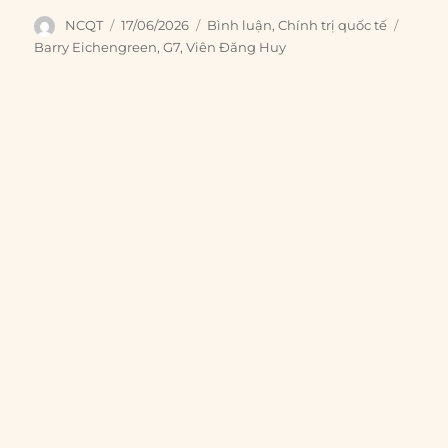
Author
Posted
Categories
Tags
NCQT
17/06/2026
Bình luận
,
Chính trị quốc tế
on
Barry Eichengreen
,
G7
,
Viên Đăng Huy