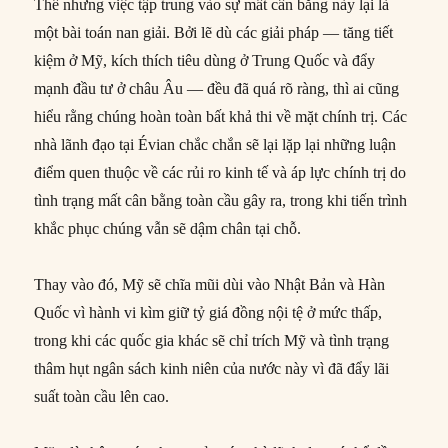
Thế nhưng việc tập trung vào sự mất cân bằng này lại là
một bài toán nan giải. Bởi lẽ dù các giải pháp — tăng tiết
kiệm ở Mỹ, kích thích tiêu dùng ở Trung Quốc và đẩy
mạnh đầu tư ở châu Âu — đều đã quá rõ ràng, thì ai cũng
hiểu rằng chúng hoàn toàn bất khả thi về mặt chính trị. Các
nhà lãnh đạo tại Évian chắc chắn sẽ lại lặp lại những luận
điểm quen thuộc về các rủi ro kinh tế và áp lực chính trị do
tình trạng mất cân bằng toàn cầu gây ra, trong khi tiến trình
khắc phục chúng vẫn sẽ dậm chân tại chỗ.
Thay vào đó, Mỹ sẽ chĩa mũi dùi vào Nhật Bản và Hàn
Quốc vì hành vi kìm giữ tỷ giá đồng nội tệ ở mức thấp,
trong khi các quốc gia khác sẽ chỉ trích Mỹ và tình trạng
thâm hụt ngân sách kinh niên của nước này vì đã đẩy lãi
suất toàn cầu lên cao.