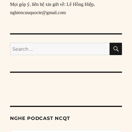
Mọi góp ý, liên hệ xin gửi về: Lê Hồng Hiệp,
nghiencuuquocte@gmail.com
SE
Search
for:
NGHE PODCAST NCQT