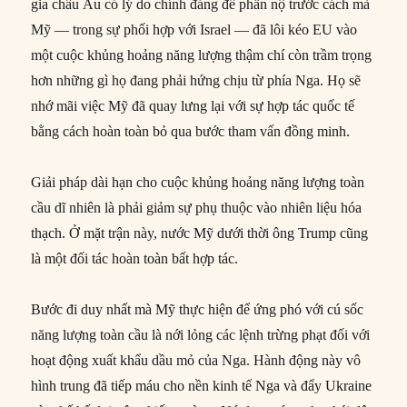
gia châu Âu có lý do chính đáng để phẫn nộ trước cách mà
Mỹ — trong sự phối hợp với Israel — đã lôi kéo EU vào
một cuộc khủng hoảng năng lượng thậm chí còn trầm trọng
hơn những gì họ đang phải hứng chịu từ phía Nga. Họ sẽ
nhớ mãi việc Mỹ đã quay lưng lại với sự hợp tác quốc tế
bằng cách hoàn toàn bỏ qua bước tham vấn đồng minh.
Giải pháp dài hạn cho cuộc khủng hoảng năng lượng toàn
cầu dĩ nhiên là phải giảm sự phụ thuộc vào nhiên liệu hóa
thạch. Ở mặt trận này, nước Mỹ dưới thời ông Trump cũng
là một đối tác hoàn toàn bất hợp tác.
Bước đi duy nhất mà Mỹ thực hiện để ứng phó với cú sốc
năng lượng toàn cầu là nới lỏng các lệnh trừng phạt đối với
hoạt động xuất khẩu dầu mỏ của Nga. Hành động này vô
hình trung đã tiếp máu cho nền kinh tế Nga và đẩy Ukraine