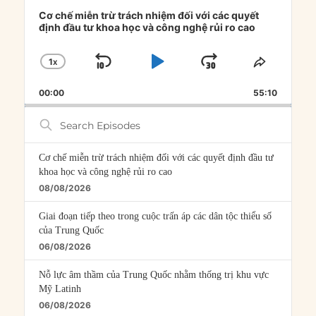
Audio
Player
Cơ chế miễn trừ trách nhiệm đối với các quyết
định đầu tư khoa học và công nghệ rủi ro cao
1
X
SKIP
PLAY
JUMP
CHANGE
SHARE
PLAYBACK
THIS
BACKWARD
PAUSE
FORWARD
00:00
RATE
55:10
EPISOD
Search
Episodes
Cơ chế miễn trừ trách nhiệm đối với các quyết định đầu tư
khoa học và công nghệ rủi ro cao
08/08/2026
Giai đoạn tiếp theo trong cuộc trấn áp các dân tộc thiểu số
của Trung Quốc
06/08/2026
Nỗ lực âm thầm của Trung Quốc nhằm thống trị khu vực
Mỹ Latinh
06/08/2026