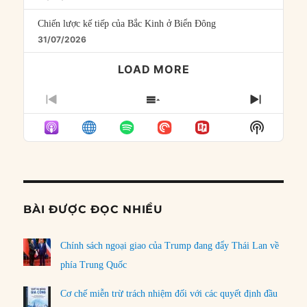
Chiến lược kế tiếp của Bắc Kinh ở Biển Đông
31/07/2026
LOAD MORE
PREVIOUS
SHOW
NEXT
EPISODE
EPISODES
EPISO
Show
LIST
Podcast
Informat
BÀI ĐƯỢC ĐỌC NHIỀU
Chính sách ngoại giao của Trump đang đẩy Thái Lan về
phía Trung Quốc
Cơ chế miễn trừ trách nhiệm đối với các quyết định đầu