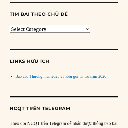
TÌM BÀI THEO CHỦ ĐỀ
Tìm
bài
theo
chủ
đề
LINKS HỮU ÍCH
Báo cáo Thường niên 2025 và Kêu gọi tài trợ năm 2026
NCQT TRÊN TELEGRAM
Theo dõi NCQT trên Telegram để nhận được thông báo bài