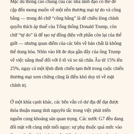
Mặc dù thông cáo chung của các nhà lãnh đạo có thể đề
cập đến mong muốn về một nền thương mại tự do và công
bằng — trong đó chữ “công bằng” là để chiều lòng chính
quyền thích áp thuế của Tổng thống Donald Trump, còn
chữ “tự do” là để tạo sự đồng điệu với phần còn lại của thế
giới — nhưng quan điểm của các bên về bản chất là không
thể dung hòa. Nhìn vào lời đe dọa gần đây của ông Trump
về việc nâng thuế đối với ô tô và xe tải châu Âu từ 15% lên
25%, ngay cả một lệnh đình chiến tạm thời trong cuộc chiến
thương mại xem chừng cũng là điều khó duy trì về mặt
chính trị.
Ở một khía cạnh khác, các bên vẫn có dư địa để đạt được
thỏa thuận mang tính nguyên tắc trong việc phát triển
nguồn cung khoáng sản quan trọng. Các nước G7 đều đang
đối mặt với cùng một mối nguy: sự phụ thuộc quá mức vào