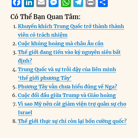
F
Li
E
M
W
T
P
S
a
n
m
e
h
el
ri
h
Có Thể Bạn Quan Tâm:
c
k
ai
ss
at
e
n
a
Khuyến khích Trung Quốc trở thành thành
e
e
l
e
s
g
t
re
viên có trách nhiệm
b
d
n
A
r
Cuộc khủng hoảng mà châu Âu cần
o
I
g
p
a
Thế giới đang tiến vào kỷ nguyên siêu bất
o
n
er
p
m
định?
k
Trung Quốc và sự trỗi dậy của liên minh
‘thế giới phương Tây’
Phương Tây vẫn chưa hiểu đúng về Nga?
Cuộc đối đầu giữa Trump và Giáo hoàng
Vì sao Mỹ nên cắt giảm viện trợ quân sự cho
Israel
Thế giới thực sự chỉ còn lại bốn cường quốc?