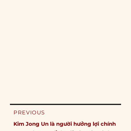
Post
PREVIOUS
navigation
Previous
Kim Jong Un là người hưởng lợi chính