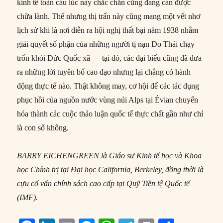
kinh tế toàn cầu lúc này chắc chắn cũng đang cần được
chữa lành. Thế nhưng thị trấn này cũng mang một vết nhơ
lịch sử khi là nơi diễn ra hội nghị thất bại năm 1938 nhằm
giải quyết số phận của những người tị nạn Do Thái chạy
trốn khỏi Đức Quốc xã — tại đó, các đại biểu cũng đã đưa
ra những lời tuyên bố cao đạo nhưng lại chẳng có hành
động thực tế nào. Thật không may, cơ hội để các tác dụng
phục hồi của nguồn nước vùng núi Alps tại Évian chuyển
hóa thành các cuộc thảo luận quốc tế thực chất gần như chỉ
là con số không.
BARRY EICHENGREEN là Giáo sư Kinh tế học và Khoa
học Chính trị tại Đại học California, Berkeley, đồng thời là
cựu cố vấn chính sách cao cấp tại Quỹ Tiền tệ Quốc tế
(IMF).