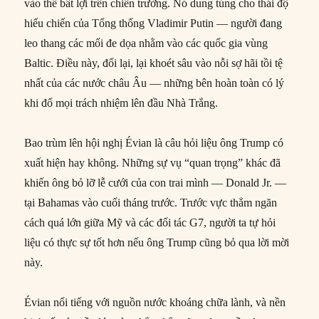
vào thế bất lợi trên chiến trường. Nó dung túng cho thái độ
hiếu chiến của Tổng thống Vladimir Putin — người đang
leo thang các mối đe dọa nhằm vào các quốc gia vùng
Baltic. Điều này, đổi lại, lại khoét sâu vào nỗi sợ hãi tồi tệ
nhất của các nước châu Âu — những bên hoàn toàn có lý
khi đổ mọi trách nhiệm lên đầu Nhà Trắng.
Bao trùm lên hội nghị Évian là câu hỏi liệu ông Trump có
xuất hiện hay không. Những sự vụ “quan trọng” khác đã
khiến ông bỏ lỡ lễ cưới của con trai mình — Donald Jr. —
tại Bahamas vào cuối tháng trước. Trước vực thẳm ngăn
cách quá lớn giữa Mỹ và các đối tác G7, người ta tự hỏi
liệu có thực sự tốt hơn nếu ông Trump cũng bỏ qua lời mời
này.
Évian nổi tiếng với nguồn nước khoáng chữa lành, và nền