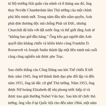
trí Bộ trưởng Hải quân của mình và 8 tháng sau đó, ông
thay Neville Chamberlain làm Thủ tướng của một chính
phủ liên minh mới. Trong năm đầu tiên nắm quyền, Anh
phải đơn thương độc mã chống Phát xít Đức, nhưng
Churchill đã hứa với đất nước ông và thế giới rằng Anh sẽ
“không bao giờ đầu hàng.” Ông kêu gọi người dân Anh
quyết tâm kháng chiến và khôn khéo cùng Franklin D.
Roosevelt và Joseph Stalin thành lập một liên minh mà cuối
cùng cũng nghiền nát được phe Trục.
Sau chiến thắng của Công Đảng sau khi Thế chiến II kết
thúc năm 1945, ông trở thành lãnh đạo phe đối lập và đến
năm 1951, ông tái đắc cử ghế Thủ tướng. Năm 1953, ông
được Nữ hoàng Elizabeth đệ nhị phong tước hiệp sĩ và
được trao giải thưởng Nobel Văn học. Sau khi từ chức thủ
tướng, ông vẫn ở lại Quốc hội cho đến năm 1964, một năm