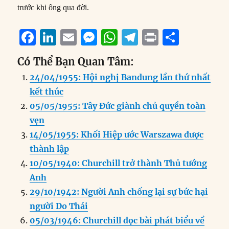
trước khi ông qua đời.
F
Li
E
M
W
T
P
S
a
n
m
e
h
el
ri
h
Có Thể Bạn Quan Tâm:
c
k
ai
ss
at
e
n
a
24/04/1955: Hội nghị Bandung lần thứ nhất
e
e
l
e
s
g
t
re
kết thúc
b
d
n
A
r
05/05/1955: Tây Đức giành chủ quyền toàn
o
I
g
p
a
vẹn
o
n
er
p
m
14/05/1955: Khối Hiệp ước Warszawa được
k
thành lập
10/05/1940: Churchill trở thành Thủ tướng
Anh
29/10/1942: Người Anh chống lại sự bức hại
người Do Thái
05/03/1946: Churchill đọc bài phát biểu về