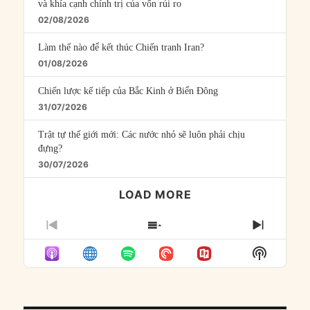
và khía cạnh chính trị của vốn rủi ro
02/08/2026
Làm thế nào để kết thúc Chiến tranh Iran?
01/08/2026
Chiến lược kế tiếp của Bắc Kinh ở Biển Đông
31/07/2026
Trật tự thế giới mới: Các nước nhỏ sẽ luôn phải chịu
đựng?
30/07/2026
LOAD MORE
PREVIOUS
SHOW
NEXT
EPISODE
EPISODES
EPISO
Show
LIST
Podcast
Informat