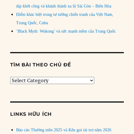
dịp khởi công và khánh thành xa lộ Sài Gòn – Biên Hòa
Điểm khác biệt trong tư tưởng chiến tranh của Việt Nam,
Trung Quốc, Cuba
‘Black Myth: Wukong’ và sức mạnh mềm của Trung Quốc
TÌM BÀI THEO CHỦ ĐỀ
Tìm
bài
theo
chủ
đề
LINKS HỮU ÍCH
Báo cáo Thường niên 2025 và Kêu gọi tài trợ năm 2026