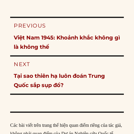
Post
PREVIOUS
navigation
Previous
Việt Nam 1945: Khoảnh khắc không gì
post:
là không thể
NEXT
Next
Tại sao thiên hạ luôn đoán Trung
post:
Quốc sắp sụp đổ?
Các bài viết trên trang thể hiện quan điểm riêng của tác giả,
không phải quan điểm của Dự án Nghiên cứu Quốc tế.