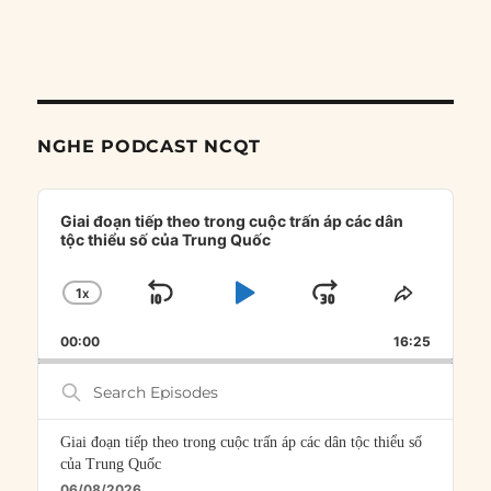
NGHE PODCAST NCQT
Audio
Player
Giai đoạn tiếp theo trong cuộc trấn áp các dân
tộc thiểu số của Trung Quốc
1
X
SKIP
PLAY
JUMP
CHANGE
SHARE
PLAYBACK
THIS
BACKWARD
PAUSE
FORWARD
00:00
RATE
16:25
EPISOD
Search
Episodes
Giai đoạn tiếp theo trong cuộc trấn áp các dân tộc thiểu số
của Trung Quốc
06/08/2026