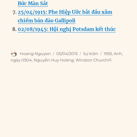
Bức Màn Sắt
25/04/1915: Phe Hiệp Ước bắt đầu xâm
chiếm bán đảo Gallipoli
02/08/1945: Hội nghị Potsdam kết thúc
Author
Posted
Categories
Tags
Hoang Nguyen
05/04/2015
Sự kiện
1955
,
Anh
,
on
ngày 0504
,
Nguyễn Huy Hoàng
,
Winston Churchill