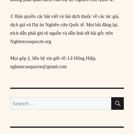
© Bản quyền các bài viết và bài dịch thuộc về các tác giả,
dịch giả và Dự án Nghiên cứu Quốc tế. Mọi bài đăng lại,
trích dẫn phải ghi rõ nguồn và dẫn link tới bài gốc trên
Nghiencuuquocte.org
Mọi góp ý, liên hệ xin gửi về: Lê Hồng Hiệp,
nghiencuuquocte@gmail.com
SE
Search
for: