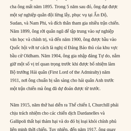
cha ông mất năm 1895. Trong 5 năm sau đó, ông đạt được
một sự nghiệp quân đội lừng lẫy, phục vụ tại Ấn Độ,
Sudan, và Nam Phi, và đích thân tham gia nhiều trận chiến.
Năm 1899, ông rời quân ngũ để tập trung vào sự nghiệp
văn học và chính trị, và đến năm 1900, ông được bầu vào
Quốc hội với tư cách là nghị sĩ Đảng Bảo thủ của khu vực
bầu cử Oldham. Năm 1904, ông gia nhập đảng Tự do, nắm
giữ một số vị trí quan trọng trước khi được bổ nhiệm làm
Bộ trưởng Hải quân (First Lord of the Admiralty) năm
1911, nơi ông chuẩn bị sẵn sàng cho hải quân Anh trước
một trận chiến mà ông đã dự đoán được từ trước.
Năm 1915, năm thứ hai diễn ra Thế chiến I, Churchill phải
chịu trách nhiệm cho các chiến dịch Dardanelles và
Gallipoli thất bại thảm hại và do đó bị loại khỏi chính phủ
liên minh thời chiến. Tuy nhiên, đến năm 1917, ông quay