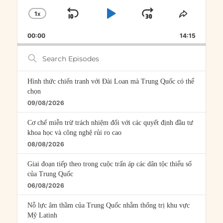
1
X
SKIP
PLAY
JUMP
CHANGE
SHARE
PLAYBACK
THIS
BACKWARD
PAUSE
FORWARD
00:00
RATE
14:15
EPISOD
Search
Episodes
Hình thức chiến tranh với Đài Loan mà Trung Quốc có thể
chọn
09/08/2026
Cơ chế miễn trừ trách nhiệm đối với các quyết định đầu tư
khoa học và công nghệ rủi ro cao
08/08/2026
Giai đoạn tiếp theo trong cuộc trấn áp các dân tộc thiểu số
của Trung Quốc
06/08/2026
Nỗ lực âm thầm của Trung Quốc nhằm thống trị khu vực
Mỹ Latinh