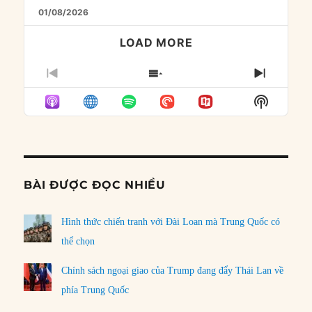
01/08/2026
LOAD MORE
PREVIOUS
SHOW
NEXT
EPISODE
EPISODES
EPISO
Show
LIST
Podcast
Informat
BÀI ĐƯỢC ĐỌC NHIỀU
Hình thức chiến tranh với Đài Loan mà Trung Quốc có
thể chọn
Chính sách ngoại giao của Trump đang đẩy Thái Lan về
phía Trung Quốc