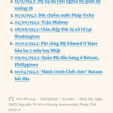
11/11/1942: Mỹ hạ độ tuổi nghĩa vụ quân sự
b
d
n
A
r
xuống 18
o
I
g
p
a
10/11/1942: Đức chiếm nước Pháp Vichy
o
n
er
p
m
04/06/1942: Trận Midway
k
08/08/1942: Gián điệp Đức bị xử tử tại
Washington
20/02/1942: Phi công Mỹ Edward O’Hare
bắn hạ 5 máy bay Nhật
09/04/1942: Quân Mỹ đầu hàng ở Bataan,
Philippines
10/04/1942: ‘Hành trình Chết chóc’ Bataan
bắt đầu
Author
Posted
Categories
Tags
Kim Phụng
09/02/2023
Sự kiện
1942
,
Mỹ
,
ngày
on
0902
,
Nguyễn Thị Kim Phụng
,
Normandie
,
Pháp
,
Thế
chiến II