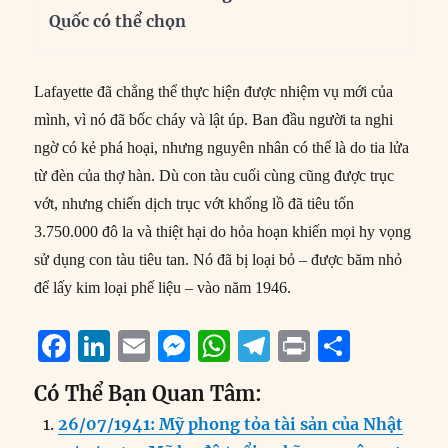
Quốc có thể chọn
Lafayette đã chẳng thể thực hiện được nhiệm vụ mới của
mình, vì nó đã bốc cháy và lật úp. Ban đầu người ta nghi
ngờ có kẻ phá hoại, nhưng nguyên nhân có thể là do tia lửa
từ đèn của thợ hàn. Dù con tàu cuối cùng cũng được trục
vớt, nhưng chiến dịch trục vớt khổng lồ đã tiêu tốn
3.750.000 đô la và thiệt hại do hỏa hoạn khiến mọi hy vọng
sử dụng con tàu tiêu tan. Nó đã bị loại bỏ – được băm nhỏ
để lấy kim loại phế liệu – vào năm 1946.
F
Li
E
M
W
T
P
S
a
n
m
e
h
el
ri
h
Có Thể Bạn Quan Tâm:
c
k
ai
ss
at
e
n
a
26/07/1941: Mỹ phong tỏa tài sản của Nhật
e
e
l
e
s
g
t
re