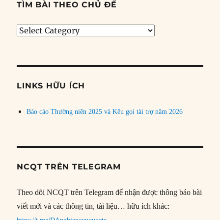
TÌM BÀI THEO CHỦ ĐỀ
Tìm
bài
theo
chủ
đề
LINKS HỮU ÍCH
Báo cáo Thường niên 2025 và Kêu gọi tài trợ năm 2026
NCQT TRÊN TELEGRAM
Theo dõi NCQT trên Telegram để nhận được thông báo bài
viết mới và các thông tin, tài liệu… hữu ích khác: