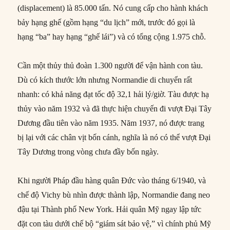
(displacement) là 85.000 tấn. Nó cung cấp cho hành khách
bảy hạng ghế (gồm hạng “du lịch” mới, trước đó gọi là
hạng “ba” hay hạng “ghế lái”) và có tổng cộng 1.975 chỗ.
Cần một thủy thủ đoàn 1.300 người để vận hành con tàu.
Dù có kích thước lớn nhưng Normandie di chuyển rất
nhanh: có khả năng đạt tốc độ 32,1 hải lý/giờ. Tàu được hạ
thủy vào năm 1932 và đã thực hiện chuyến đi vượt Đại Tây
Dương đầu tiên vào năm 1935. Năm 1937, nó được trang
bị lại với các chân vịt bốn cánh, nghĩa là nó có thể vượt Đại
Tây Dương trong vòng chưa đầy bốn ngày.
Khi người Pháp đầu hàng quân Đức vào tháng 6/1940, và
chế độ Vichy bù nhìn được thành lập, Normandie đang neo
đậu tại Thành phố New York. Hải quân Mỹ ngay lập tức
đặt con tàu dưới chế bộ “giám sát bảo vệ,” vì chính phủ Mỹ